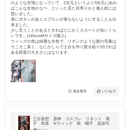
のような生地になっていて、2次元というより3次元にあれ
ばこんな生地かな〜、といった見た目寄りかと個人的には
思いました。

肩にボタンがありエプロンが落ちないようにすることも出
来ました。

少し言うことがあるとすればとにかくスカートが短いくら
いです。(165cmMサイズ購入)

ウィッグの色は綺麗な水色で、リボンのような髪の毛量は
そこそこ多く、なにかしらで土台を作り髪を貼り付ければ
ある程度の大きさにはなります。
違反報告
いいね
0
三分妄想 原神 コスプレ リネット 双
子 衣装 ※ウィッグ 鞋 帽子 追加可