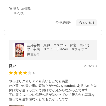
購入した商品
サイズ/L
違反報告
いいね
3
三分妄想 原神 コスプレ 宵宮 ヨイミ
ヤ 衣装 リニューアルVer ※ウィッグ
靴 追加可
五次元
良い
2025/2/14
4
やっぱりクオリティも高いしとても綺麗

ただ背中の青い帯の装飾？が公式のyoutubeにあるものとは
付け方が違うっぽくて付け方が分からなかったです💦

下に履くズボンに包帯の柄がはいっていて後ろから写真を
撮っても違和感なくとても良かったです！