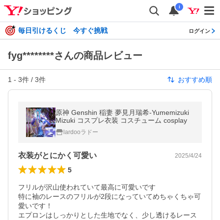
i
毎日引けるくじ 今すぐ挑戦
ログイン
fyg********さんの商品レビュー
1
-
3
件 /
3
件
おすすめ順
原神 Genshin 稲妻 夢見月瑞希-Yumemizuki
Mizuki コスプレ衣装 コスチューム cosplay
lardooラドー
衣装がとにかく可愛い
2025/4/24
5
フリルが沢山使われていて最高に可愛いです

特に袖のレースのフリルが2段になっていてめちゃくちゃ可
愛いです！

エプロンはしっかりとした生地でなく、少し透けるレース