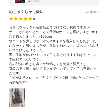
五次元
めちゃくちゃ可愛い
2025/1/11
5
写真はウィッグも装飾品全てつけてない状態です🙏💦

サイズが小さいとのことで普段Mサイズを買いますがLサイ
ズを購入しました。(165cm)

ウエストが少しぶかぶかでMサイズを購入しても良かった
かな〜とも思いましたが、肩幅や袖の長さ、縦の長さはLサ
イズでぴったりでした。

黒い生地が伸びやすいので手を挙げたりする動きもそこま
で困難ではないです。

肩の部分の広がり具合や装飾とても綺麗で満足です。

衣装の下に履く黒いズボンまで付いていてとても有難かっ
たです。

在庫があるとのことで注文してから2日で届いたのでその点
も満足です❕