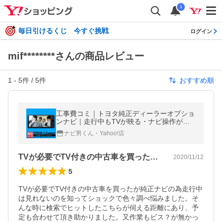
i
毎日引けるくじ 今すぐ挑戦
ログイン
mif********さんの商品レビュー
1
-
5
件 /
5
件
おすすめ順
工事費コミ｜トヨタ純正ディーラーオプショ
ンナビ｜走行中もTVが映る・ナビ操作がで
きる工事｜DJV98#815289#
ナビ男くん・Yahoo!店
TVが必要でTV付きの中古車を買ったが…
2020/11/12
5
TVが必要でTV付きの中古車を買ったが純正ナビの為走行中
は見れないのを知ってショックで色々調べ悩みました。そ
んな時に検索でヒットしたこちらが伺える距離にあり、予
定も合わせて頂き助かりました。又作業もビス？が無かっ