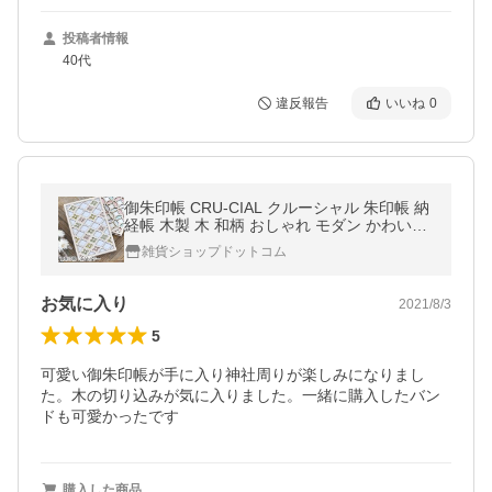
投稿者情報
40代
違反報告
いいね
0
御朱印帳 CRU-CIAL クルーシャル 朱印帳 納
経帳 木製 木 和柄 おしゃれ モダン かわいい
CRU-御朱印帳 ご朱印帳 日本製 蛇腹 ジャバ
雑貨ショップドットコム
ラ お寺 神社
お気に入り
2021/8/3
5
可愛い御朱印帳が手に入り神社周りが楽しみになりまし
た。木の切り込みが気に入りました。一緒に購入したバン
ドも可愛かったです
購入した商品