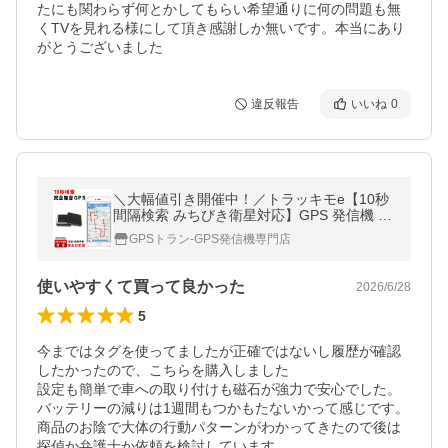
たにも関わらず何とかしてもらい希望通りに何の問題も無
くTVを見れる様にして頂き感謝しか無いです。本当にあり
がとうございました
違反報告
いいね
0
＼大幅値引き開催中！／トラッキモe【10秒
間隔検索 みちびき衛星対応】GPS 発信機 小
型 リアルタイム トラッカー 浮気調査 位置検
GPSトラン-GPS発信機専門店
索 自動追跡 車 車外 磁石付
使いやすくて買って良かった
2026/6/28
5
今まではタグを使ってましたが正確ではないし履歴が確認
したかったので、こちらを購入しました

設定も簡単で車への取り付けも磁石が強力で安心でした。
バッテリーの減りは1週間もつかもたないかって感じです。
商品のお陰で大体の行動パターンがわかってきたので後は
探偵か弁護士か依頼を検討しています。