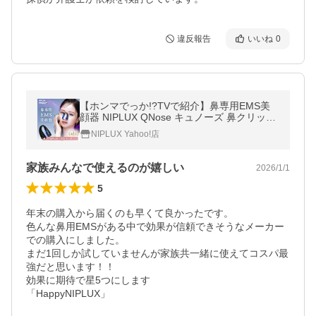
違反報告
いいね
0
【ホンマでっか!?TVで紹介】鼻専用EMS美
顔器 NIPLUX QNose キュノーズ 鼻クリップ
ノーズクリップ マッサージ 小鼻 グッズ 小さ
NIPLUX Yahoo!店
く 振動 鼻の筋肉 プレゼント
家族みんなで使えるのが嬉しい
2026/1/1
5
年末の購入から届くのも早くて良かったです。

色んな鼻用EMSがある中で効果が信頼できそうなメーカー
での購入にしました。

まだ1回しか試していませんが家族共一緒に使えてコスパ最
強だと思います！！

効果に期待で星5つにします

「HappyNIPLUX」