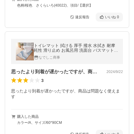
色柄/桜色 さくらいろ(40022)、項目/【選択】
違反報告
いいね
0
トイレマット 拭ける 厚手 撥水 水拭き 耐摩
耗性 滑り止め お風呂用 洗面台 バスマット
足ふきマット おしゃれ 60ｘ90cm
なでしこ商事
思ったより到着が遅かったですが、商品は…
2024/9/22
3
思ったより到着が遅かったですが、商品は問題なく使えま
す
購入した商品
カラー/A、サイズ/60*90CM