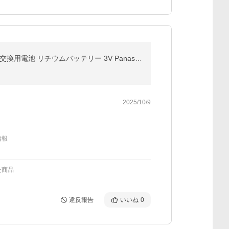
パナソニック SH384552520 純正品 CR-2/3AZ 住宅用火災警報器専用リチウム電池 5個セット 火災報知器 交換用電池 リチウムバッテリー 3V Panasonic
2025/10/9
情報
た商品
違反報告
いいね
0