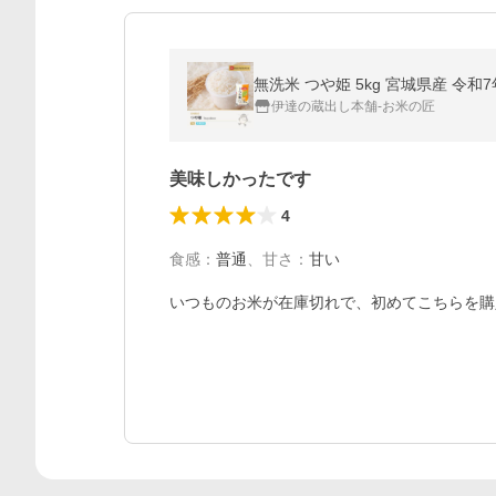
無洗米 つや姫 5kg 宮城県産 令和
伊達の蔵出し本舗-お米の匠
美味しかったです
4
食感
：
普通
、
甘さ
：
甘い
いつものお米が在庫切れで、初めてこちらを購