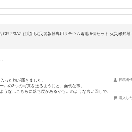
…
入った物が届きました。

投稿者
ールの3つの写真を送るようにと、面倒な事。

-
ような…こちらに落ち度があるかも…のような言い回しで、
購入し
-