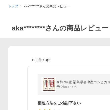
トップ
aka********さんの商品レビュー
aka********さんの商品レビュー
1
-
3
件 /
3
件
令和7年産 福島県会津産コシヒカリ 無洗
会津CROPS
梱包方法をご検討下さい