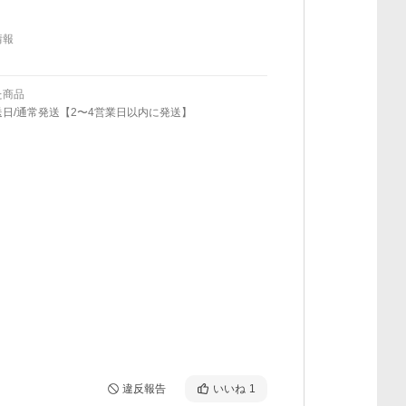
情報
た商品
日/通常発送【2〜4営業日以内に発送】
違反報告
いいね
1