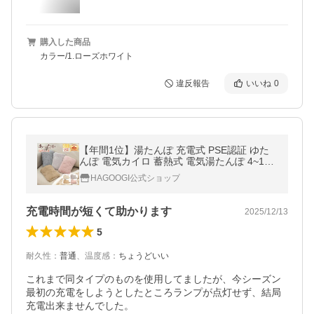
購入した商品
カラー/1.ローズホワイト
違反報告
いいね
0
【年間1位】湯たんぽ 充電式 PSE認証 ゆた
んぽ 電気カイロ 蓄熱式 電気湯たんぽ 4~12H
長時間保温 防爆充電器 過熱防止
HAGOOGI公式ショップ
充電時間が短くて助かります
2025/12/13
5
耐久性
：
普通
、
温度感
：
ちょうどいい
これまで同タイプのものを使用してましたが、今シーズン
最初の充電をしようとしたところランプが点灯せず、結局
充電出来ませんでした。
