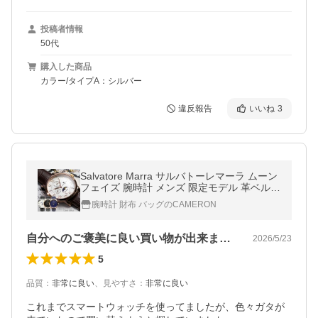
投稿者情報
50代
購入した商品
カラー/タイプA：シルバー
違反報告
いいね
3
Salvatore Marra サルバトーレマーラ ムーン
フェイズ 腕時計 メンズ 限定モデル 革ベルト
レザー ブランド SM21106 超PayPay祭
腕時計 財布 バッグのCAMERON
自分へのご褒美に良い買い物が出来ました
2026/5/23
5
品質
：
非常に良い
、
見やすさ
：
非常に良い
これまでスマートウォッチを使ってましたが、色々ガタが