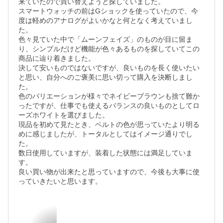
来ていたので買い替えようと探していました。

スマートウォッチの前はGショックを使っていたので、今
度は軽めのアナログがよいかなと何となく考えていまし
た。

色々見ていた中で「ムーンフェイズ」のものが目に留ま
り、シンプルだけど機能が色々あるものを探していてこの
商品に辿り着きました。

決して安いものではないですが、良いものを長く使いたい
と思い、自分へのご褒美に思い切って購入を決断しまし
た。

色のバリエーションが様々でネイビーブラウンも捨て難か
ったですが、仕事でも使えるバランスの良いものとしてロ
ーズホワイトを選びました。

現品を初めて見たとき、ベルトの色が思っていたより明る
めに感じましたが、トータルとしてはイメージ通りでし
た。

数日使用していますが、装着した状態には満足していま
す。

良い買い物が出来たと思っていますので、今後も大事に使
っていきたいと思います。