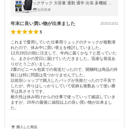
ックサック 大容量 通勤 通学 出張 多機能 US
B充電ポート 3WAY 防水 PC パソコン ビジネ
吉田商事
スバッグ 爆買
年末に良い買い物が出来ました
2025/12/31
5
これまで愛用していた仕事用リュックのチャックが複数壊
れたので、休み中に買い替えを検討していました。

12月29日の朝に注文して、年内に届くかな？と思っていた
ら、まさかの翌日に届けていただきました。迅速な発送あ
りがとうございました。

2重のビニール包装での発送だったので、開梱時は商品の外
観には特に問題は見つかりませんでした。

以前別ショップで購入したバッグが失敗だったので不安で
したが、作りはしっかりしていて収納も複数あって使い勝
手は良さそうです。

耐久性は休み明けからの仕事で使っていって確認していき
ますが、25年の最後に値段以上の良い買い物が出来まし
た。
購入した商品