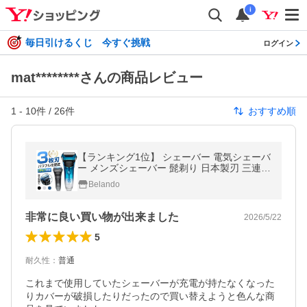
i
毎日引けるくじ 今すぐ挑戦
ログイン
mat********さんの商品レビュー
1
-
10
件 /
26
件
おすすめ順
【ランキング1位】 シェーバー 電気シェーバ
ー メンズシェーバー 髭剃り 日本製刃 三連 L
ED おしゃれ 電動シェーバー IPX7防水 洗い
Belando
可能 充電式 男性用 爆買
非常に良い買い物が出来ました
2026/5/22
5
耐久性
：
普通
これまで使用していたシェーバーが充電が持たなくなった
りカバーが破損したりだったので買い替えようと色んな商