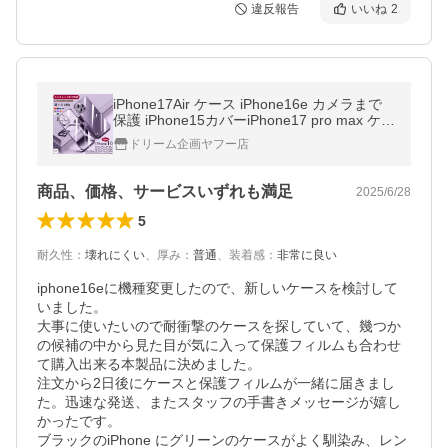
違反報告
いいね
2
iPhone17Air ケース iPhone16e カメラまで
保護 iPhone15カバーiPhone17 pro max ケー
ス iPhonese 3ケース耐衝撃 13 スマホケース
ドリーム企画ヤフー店
iPhone14 ケース iPhone12 pro
商品、価格、サービスいずれも満足
2025/6/28
5
耐久性
：
壊れにくい
、
厚み
：
普通
、
装着感
：
非常に良い
iphone16eに機種変更したので、新しいケースを検討して
いました。

大事に使いたいので耐衝撃のケースを探していて、幾つか
の候補の中から見た目が気に入って保護フィルムも合わせ
て購入出来る本製品に決めました。

注文から2日後にケースと保護フィルムが一緒に届きまし
た。迅速な発送、またスタッフの手書きメッセージが嬉し
かったです。

ブラックのiPhone にグリーンのケースがよく馴染み、レン