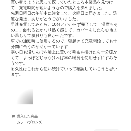
買い替えようと思って探していたところ本製品を見つけ
て、充電時間が短いようなので購入を決めました。

先週日曜日の午前中に注文して、火曜日に届きました。迅
速な発送、ありがとうございました。

早速充電してみたら、10分とかからず完了して、温度もそ
のまま触れるとかなり熱く感じて、カバーをしたら心地よ
い温もりで肌触りも良かったです。

車での通勤時に使用するので、朝起きて充電開始しても十
分間に合うのが助かっています。

寒い日も湯たんぽを膝上に置いて毛布を掛けたら十分暖か
くて、よっぽどじゃなければ車の暖房を使用せずにすみそ
うです。

耐久性はこれから使い続けていって確認していこうと思い
ます。
購入した商品
カラー/ブロンズ