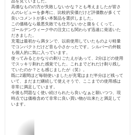
品を見ていました。

高価なものの方が失敗しないかな？とも考えましたが皆さ
んのレビューを参考に、比較的安価だけど評価数が多くて
良いコメントが多い本製品を選択しました。

この価格なら最悪失敗でも仕方ないかと腹をくくって。

ゴールデンウィーク中の注文にも関わらず迅速に発送いた
だきました。

充電は最初から満タンで、以前使用していたものより軽量
でコンパクトだけど音も小さかったです。シルバーの外観
も個人的に気に入っています。

使ってみるとかなりの剃りごたえがあって、2分ほどの使用
でスッキリ剃れた感覚でした。これまでどれだけ剃り残し
ていたのか？とも感じましたが（笑）。

既に2週間ほど毎朝使いましたが充電はまだ半分ほど残って
いて、まだまだ継続して使えそうで、ここまでの使用感は
非常に満足しています。

今後も問題なく使い続けられたら良いなぁと願いつつ、現
時点では価格含めて非常に良い買い物が出来たと満足して
います。