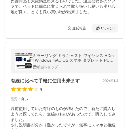
勿論商品も大変満足出来るものでした。適度な硬さのソフ
ァで、ベッドに簡単に変えられて取り扱いし易いも座り心
地が良く、とても良い買い物が出来ました。
違反報告
いいね
0
ミラーリング ミラキャスト ワイヤレス HDm
I Windows mAC OS スマホ タブレット PC対
応 1080 テレビでYoutubeを見る テレビ出力
明誠ショップ
【PL保険加入済み製品・安心】
有線に比べて手軽に使用出来ます
2024/11/4
4
品質
：
良い
以前使用していた有線のものが壊れたので、新たに購入し
ようと探してたら、無線のものがあったので、購入してみ
ました。

少し説明書が分かり難かったですが、無事にスマホと接続