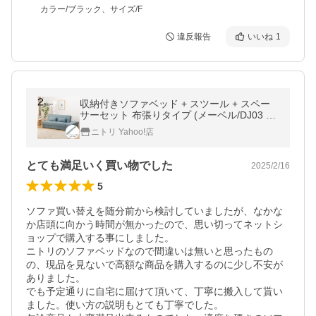
カラー/ブラック、サイズ/F
違反報告
いいね
1
収納付きソファベッド + スツール + スペー
サーセット 布張りタイプ (メーベル/DJ03 TB
L) ニトリ
ニトリ Yahoo!店
とても満足いく買い物でした
2025/2/16
5
ソファ買い替えを随分前から検討していましたが、なかな
か店頭に向かう時間が無かったので、思い切ってネットシ
ョップで購入する事にしました。

ニトリのソファベッドなので間違いは無いと思ったもの
の、現品を見ないで高額な商品を購入するのに少し不安が
ありました。

でも予定通りに自宅に届けて頂いて、丁寧に搬入して貰い
ました。使い方の説明もとても丁寧でした。
