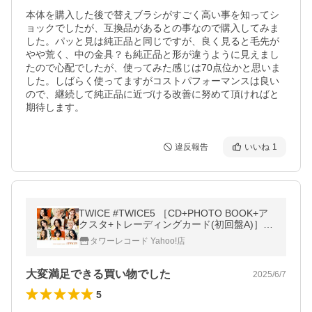
本体を購入した後で替えブラシがすごく高い事を知ってシ
ョックでしたが、互換品があるとの事なので購入してみま
した。パッと見は純正品と同じですが、良く見ると毛先が
やや荒く、中の金具？も純正品と形が違うように見えまし
たので心配でしたが、使ってみた感じは70点位かと思いま
した。しばらく使ってますがコストパフォーマンスは良い
ので、継続して純正品に近づける改善に努めて頂ければと
期待します。
違反報告
いいね
1
TWICE #TWICE5 ［CD+PHOTO BOOK+ア
クスタ+トレーディングカード(初回盤A)］＜
初回限定盤A＞ CD
タワーレコード Yahoo!店
大変満足できる買い物でした
2025/6/7
5