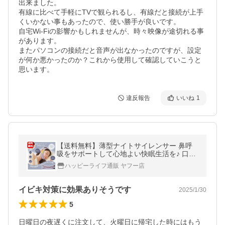
出来ました。

有線に比べて手軽にTVで観られるし、有線だと接続が上手
くいかない事もあったので、使い勝手が良いです。

自宅Wi-Fiの影響かもしれませんが、時々映像が途切れる事
があります。

またパソコンの接続だと音声が出なかったのですが、設定
が何か悪かったのか？これから使用して確認していこうと
思います。
違反報告
いいね
1
【送料無料】薄型ナイトサイレンサー 鼻呼
吸をサポートして心地よい快眠生活を♪ 口・
のどの渇き対策にもオススメ♪鼻呼吸 グッズ
ハッピーライフ通販 ヤフー店
男女兼用 いびき対策
イビキ対策に効果ありそうです
2025/1/30
5
日曜日の夜遅くに注文して、火曜日に帰宅した時にはもう