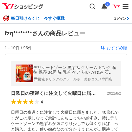
i
毎日引けるくじ 今すぐ挑戦
ログイン
fzq********さんの商品レビュー
1
-
10
件 /
96
件
おすすめ順
デリケートゾーン 黒ずみ クリーム ピンク 産
後 保湿 お尻 脇 乳首 ケア 匂い かゆみ 石鹸
フェムケア メサイア 30g
酵素ドリンクのクレールボー美容コスメ専門店
日曜日の夜遅くに注文して火曜日に届きま…
2022/8/2
4
日曜日の夜遅くに注文して火曜日に届きました。40歳代で
すがこの歳になって余計にあちこっちの黒ずみ、特にデリ
ケートゾーンの黒ずみが気になり少しでも薄くなれば…っ
と購入。まだ、使い始めなので分かりませんが…期待して