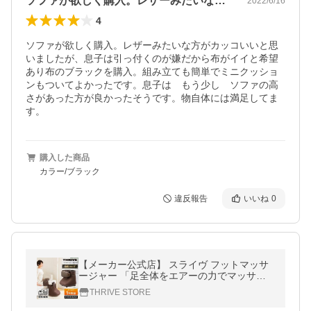
ソファが欲しく購入。レザーみたいな方が…
2022/6/16
4
ソファが欲しく購入。レザーみたいな方がカッコいいと思
いましたが、息子は引っ付くのが嫌だから布がイイと希望
あり布のブラックを購入。組み立ても簡単でミニクッショ
ンもついてよかったです。息子は　もう少し　ソファの高
さがあった方が良かったそうです。物自体には満足してま
す。
購入した商品
カラー/ブラック
違反報告
いいね
0
【メーカー公式店】 スライヴ フットマッサ
ージャー 「足全体をエアーの力でマッサー
ジ ＋ 足裏はローラーで刺激」 MD-8761 ブ
THRIVE STORE
ラウン 管理医療機器