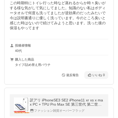
この時期特にトイレ行った時など蒸れるからか時々臭いが
する様な気がして気にしてました。知識のない私はボディ
ータオルで何度も洗ってましたが逆効果のだったみたいで
今は説明書通りに優しく洗っています。今のところ臭いと
感じた時はないので続けてみようと思います。洗った後の
保湿もやってます
投稿者情報
40代
購入した商品
タイプ/詰め替え用パウチ
違反報告
いいね
0
訳アリ iPhoneSE3 SE2 iPhone11 xr xs x ma
x PC + TPU Pro Max SE 第三世代 第二世代
360° ケース 全面保護 フルカバー 耐衝撃 液
ファッション雑貨オーバーフラッグ
晶保護 アイフォンケース