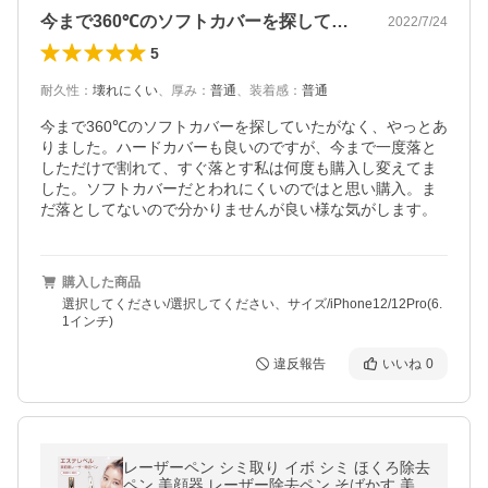
今まで360℃のソフトカバーを探してい…
2022/7/24
5
耐久性
：
壊れにくい
、
厚み
：
普通
、
装着感
：
普通
今まで360℃のソフトカバーを探していたがなく、やっとあ
りました。ハードカバーも良いのですが、今まで一度落と
しただけで割れて、すぐ落とす私は何度も購入し変えてま
した。ソフトカバーだとわれにくいのではと思い購入。ま
だ落としてないので分かりませんが良い様な気がします。
購入した商品
選択してください/選択してください、サイズ/iPhone12/12Pro(6.
1インチ)
違反報告
いいね
0
レーザーペン シミ取り イボ シミ ほくろ除去
ペン 美顔器 レーザー除去ペン そばかす 美肌