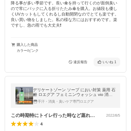
降る事が多い季節です。長い傘を持って行くのが面倒臭い
ので常にバックに入る折りたたみ傘を購入。お値段も優し
くUVカットもしてくれるし自動開閉なのでとても楽です。
良い買い物をしました。私の様な方にはおすすめです。楽
ですし、急の雨でも大丈夫❗️
購入した商品
カラー/ピンク
違反報告
いいね
1
デリケートゾーン ソープ におい対策 薬用 石
鹸 ロエグア フェミニンウォッシュ vio 消臭
黒ずみ 保湿 フェムケア 日本製 医薬部外品
手汗・消臭・臭いケア専門ロエグア
詰替あり
この時期特にトイレ行った時など蒸れるか…
2022/8/5
4