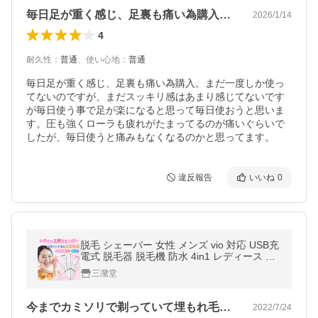
毎日足が重く感じ、足裏も痛い為購入。ま…
2026/1/14
4
耐久性
：
普通
、
使い心地
：
普通
毎日足が重く感じ、足裏も痛い為購入。まだ一度しか使っ
てないのですが、まだスッキリ感はあまり感じてないです
が毎日使う事で足が楽になると思って毎日使おうと思いま
す。圧も強くローラも疲れがたまってるのが痛いぐらいで
したが、毎日使うと痛みもなくなるのかと思ってます。
違反報告
いいね
0
脱毛 シェーバー 女性 メンズ vio 対応 USB充
電式 脱毛器 脱毛機 防水 4in1 レディース 女
性
三潴堂
今までカミソリで剃っていて埋もれ毛にな…
2022/7/24