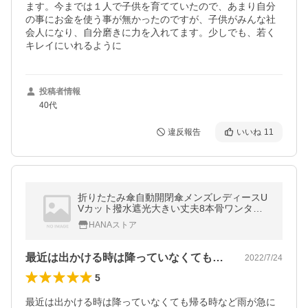
ます。今までは１人で子供を育てていたので、あまり自分
の事にお金を使う事が無かったのですが、子供がみんな社
会人になり、自分磨きに力を入れてます。少しでも、若く
キレイにいれるように
投稿者情報
40代
違反報告
いいね
11
折りたたみ傘自動開閉傘メンズレディースU
Vカット撥水遮光大きい丈夫8本骨ワンタッ
チ折り畳み傘耐風男女兼用晴雨兼用
HANAストア
最近は出かける時は降っていなくても帰る…
2022/7/24
5
最近は出かける時は降っていなくても帰る時など雨が急に