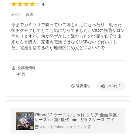
4
耐久性
：
普通
今までカミソリで剃っていて埋もれ毛になったり、剃った
後チクチクしてとても気になってました。VIOの脱毛サロン
等ありますが、何か恥ずかしく嫌だったので家で自分で出
来たらと購入。充電も電池ではなくUSBなので買いまし
た。電池を捨てるのが地域的にめんどくさいので
投稿者情報
40代
違反報告
いいね
1
iPhone12 ケース おしゃれ クリア 全面保護
ケース se 第2世代 mini ガラスケース アイフ
ォン 12 頑丈 耐衝撃 Pro Max スマホケース
スレッドYahoo!ショッピング店