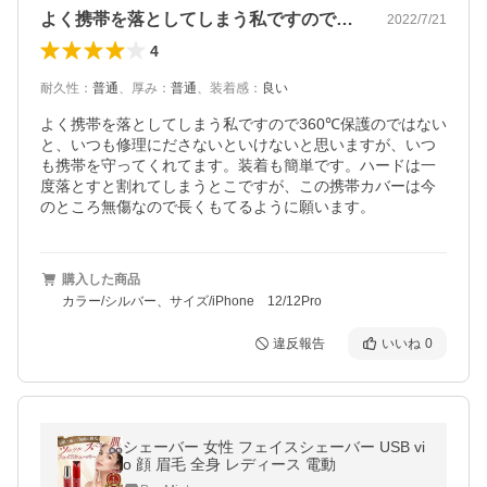
よく携帯を落としてしまう私ですので36…
2022/7/21
4
耐久性
：
普通
、
厚み
：
普通
、
装着感
：
良い
よく携帯を落としてしまう私ですので360℃保護のではない
と、いつも修理にださないといけないと思いますが、いつ
も携帯を守ってくれてます。装着も簡単です。ハードは一
度落とすと割れてしまうとこですが、この携帯カバーは今
のところ無傷なので長くもてるように願います。
購入した商品
カラー/シルバー、サイズ/iPhone 12/12Pro
違反報告
いいね
0
シェーバー 女性 フェイスシェーバー USB vi
o 顔 眉毛 全身 レディース 電動