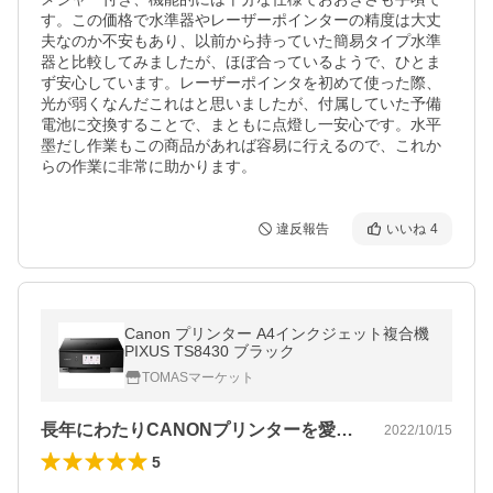
す。この価格で水準器やレーザーポインターの精度は大丈
夫なのか不安もあり、以前から持っていた簡易タイプ水準
器と比較してみましたが、ほぼ合っているようで、ひとま
ず安心しています。レーザーポインタを初めて使った際、
光が弱くなんだこれはと思いましたが、付属していた予備
電池に交換することで、まともに点燈し一安心です。水平
墨だし作業もこの商品があれば容易に行えるので、これか
らの作業に非常に助かります。
違反報告
いいね
4
Canon プリンター A4インクジェット複合機
PIXUS TS8430 ブラック
TOMASマーケット
長年にわたりCANONプリンターを愛用…
2022/10/15
5