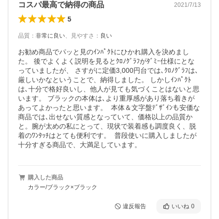
コスパ最高で納得の商品
2021/7/13
5
品質
：
非常に良い
、
見やすさ
：
良い
お勧め商品でパッと見のｲﾝﾊﾟｸﾄにひかれ購入を決めまし
た。 後でよくよく説明を見るとｸﾛﾉｸﾞﾗﾌがﾀﾞﾐｰ仕様にとな
っていましたが、 さすがに定価3,000円台では､ｸﾛﾉｸﾞﾗﾌは､
厳しいかなということで、納得しました。 しかしｲﾝﾊﾟｸﾄ
は､十分で格好良いし、他人が見ても気づくことはないと思
います。 ブラックの本体は､より重厚感があり落ち着きが
あってよかったと思います。  本体＆文字盤ﾃﾞｻﾞｲﾝも安価な
商品では､出せない質感となっていて、価格以上の品質か
と。腕が太めの私にとって、現状で装着感も調度良く、脱
着のﾜﾝﾀｯﾁはとても便利です。  普段使いに購入しましたが
十分すぎる商品で、大満足しています。
購入した商品
カラー/ブラック×ブラック
違反報告
いいね
0