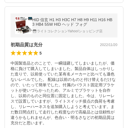
HID 信玄 H1 H3 H3C H7 H8 H9 H11 H16 HB
3 HB4 55W HID ヘッド フォグ
ライトコレクションYahoo!ショッピング店
初期品質は充分
2022/11/20
5
中国製造品とのことで、一瞬躊躇してしまいましたが、価
格に負けて購入してしまいました。製品自体はしっかりし
た造りで、以前使っていた某有名メーカーと比べても遜色
ないレベルでした。 配線は以前のものと付け替えるだけな
ので、いたって簡単でした。付属のバラスト固定用ブラケ
ットが使いづらかったため、アルミでブラケットを自作
し、以前のものと同位置に固定しました。今は、リレーレ
スで設置していますが、ライトスイッチ接点の負荷を考慮
し、リレーハーネスを追加購入しようと考えています。ま
だ数日間点灯して走行した程度なので高級品とは信頼性が
違うかもしれませんが、色合い・明るさなどの初期品質は
充分だと思います。