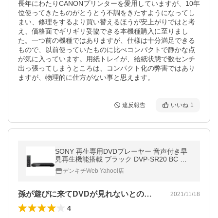
長年にわたりCANONプリンターを愛用していますが、10年
位使ってきたものがとうとう不調をきたすようになってし
まい、修理をするより買い替えるほうが安上がりではと考
え、価格面でギリギリ妥協できる本機種購入に至りまし
た。一つ前の機種ではありますが、仕様は十分満足できる
もので、以前使っていたものに比べコンパクトで静かな点
が気に入っています。用紙トレイが、給紙状態で数センチ
出っ張ってしまうところは、コンパクト化の弊害ではあり
ますが、物理的に仕方がない事と思えます。
違反報告
いいね
1
SONY 再生専用DVDプレーヤー 音声付き早
見再生機能搭載 ブラック DVP-SR20 BC ソ
ニー 〈DVPSR20BC〉
デンキチWeb Yahoo!店
孫が遊びに来てDVDが見れないとのこと…
2021/11/18
4