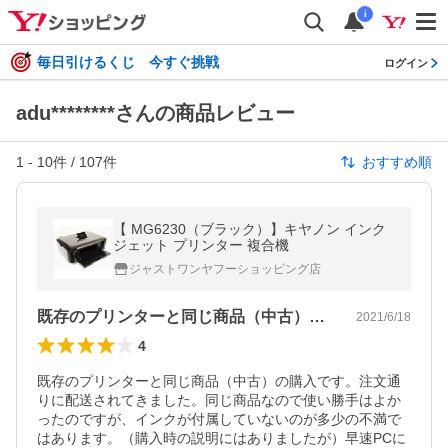
i
毎日引けるくじ 今すぐ挑戦
ログイン
adu********さんの商品レビュー
1
-
10
件 /
107
件
おすすめ順
【 MG6230（ブラック）】キヤノン インク
ジェット プリンター 複合機
ジャストワンヤフーショッピング店
既存のプリンターと同じ商品（中古）の購…
2021/6/18
4
既存のプリンターと同じ商品（中古）の購入です。注文通
りに配送されてきました。同じ商品なので使い勝手はよか
ったのですが、インクが付属していないのが多少の不満で
はあります。（購入時の説明にはありましたが）早速PCに