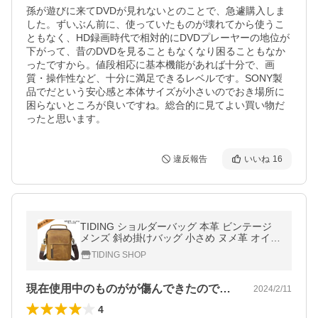
孫が遊びに来てDVDが見れないとのことで、急遽購入しま
した。ずいぶん前に、使っていたものが壊れてから使うこ
ともなく、HD録画時代で相対的にDVDプレーヤーの地位が
下がって、昔のDVDを見ることもなくなり困ることもなか
ったですから。値段相応に基本機能があれば十分で、画
質・操作性など、十分に満足できるレベルです。SONY製
品でだという安心感と本体サイズが小さいのでおき場所に
困らないところが良いですね。総合的に見てよい買い物だ
ったと思います。
違反報告
いいね
16
TIDING ショルダーバッグ 本革 ビンテージ
メンズ 斜め掛けバッグ 小さめ ヌメ革 オイル
レザー 2WAY カジュアル キャメル色
TIDING SHOP
現在使用中のものがが傷んできたので代替…
2024/2/11
4