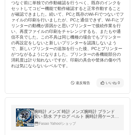
つなぐ前に単独での作動確認を行うべく、既存のインクを
セットしてコピー機能で動作確認すると正常作動すること
が確認できました。続いて、PCと既存のWi-Fiでつないでフ
ァイルの印刷を行いましたが、PCと通信できず、Wi-Fiとプ
リンターの動機が原因かと思いプリンターで接続作業を行
い、再度ファイルの印刷をチャレンジするも、またもや通
信不良でした。この不具は同じ機種の場合でもプリンター
の再設定をしないと新しいプリンターを認識しないよう
で、新しいプリンターの追加を行った後、PCとプリンター
がつながるようになりました。プリンターの各機能部分の
消耗度は計り知れないですが、印刷の具合や筐体の傷や汚
れは気にならないレベルです。
違反報告
いいね
0
腕時計 メンズ 時計 メンズ腕時計 ブランド
安い 防水 アナログ ベルト 腕時計用ケース
ステンレス メンズ時計 防水腕時計 時計メン
Fasao Yahoo!ショップ
ズ うて時計