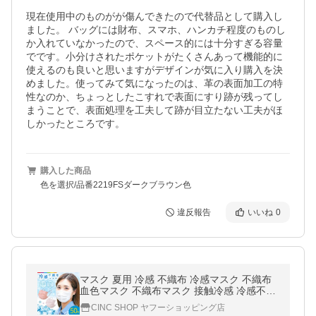
現在使用中のものがが傷んできたので代替品として購入し
ました。 バッグには財布、スマホ、ハンカチ程度のものし
か入れていなかったので、スペース的には十分すぎる容量
でです。小分けされたポケットがたくさんあって機能的に
使えるのも良いと思いますがデザインが気に入り購入を決
めました。使ってみて気になったのは、革の表面加工の特
性なのか、ちょっとしたこすれで表面にすり跡が残ってし
まうことで、表面処理を工夫して跡が目立たない工夫がほ
しかったところです。
購入した商品
色を選択/品番2219FSダークブラウン色
違反報告
いいね
0
マスク 夏用 冷感 不織布 冷感マスク 不織布
血色マスク 不織布マスク 接触冷感 冷感不織
布マスク 50枚 クールマスク 使い捨て 血色
CINC SHOP ヤフーショッピング店
カラー 三層構造 男女兼用