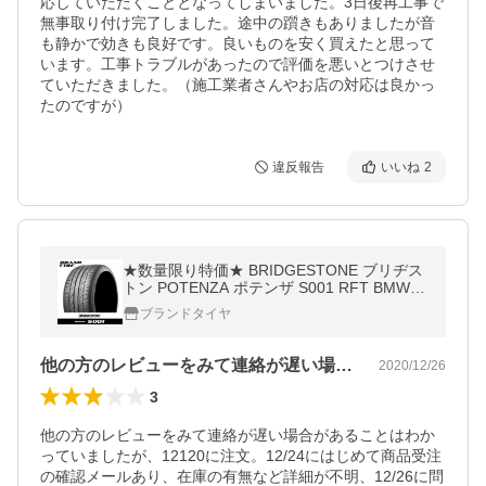
応していただくこととなってしまいました。3日後再工事で
無事取り付け完了しました。途中の躓きもありましたが音
も静かで効きも良好です。良いものを安く買えたと思って
います。工事トラブルがあったので評価を悪いとつけさせ
ていただきました。（施工業者さんやお店の対応は良かっ
たのですが）
違反報告
いいね
2
★数量限り特価★ BRIDGESTONE ブリヂス
トン POTENZA ポテンザ S001 RFT BMW承
認 245/40R17 91W 【タイヤのみ 1本価格】
ブランドタイヤ
他の方のレビューをみて連絡が遅い場合が…
2020/12/26
3
他の方のレビューをみて連絡が遅い場合があることはわか
っていましたが、12120に注文。12/24にはじめて商品受注
の確認メールあり、在庫の有無など詳細が不明、12/26に問