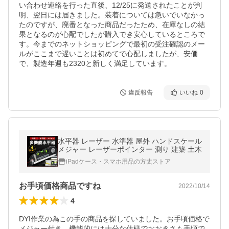
い合わせ連絡を行った直後、12/25に発送されたことが判
明、翌日には届きました。装着については急いでいなかっ
たのですが、廃番となった商品だったため、在庫なしの結
果となるのが心配でしたが購入でき安心しているところで
す。今までのネットショッピングで最初の受注確認のメー
ルがここまで遅いことは初めてで心配しましたが、安価
で、製造年週も2320と新しく満足しています。
違反報告
いいね
0
水平器 レーザー 水準器 屋外 ハンドスケール
メジャー レーザーポインター 測り 建築 土木
iPadケース・スマホ用品の方丈ストア
お手頃価格商品ですね
2022/10/14
4
DYI作業の為この手の商品を探していました。お手頃価格で
メジャー付き、機能的には十分な仕様でおおきさも手頃で