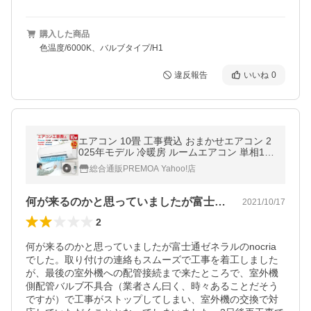
購入した商品
色温度/6000K、バルブタイプ/H1
違反報告
いいね
0
エアコン 10畳 工事費込 おまかせエアコン 2
025年モデル 冷暖房 ルームエアコン 単相10
0V ダイキン 三菱電機 シャープ 日立 東芝 パ
総合通販PREMOA Yahoo!店
ナソニック 三菱重工 富士通
何が来るのかと思っていましたが富士通ゼ…
2021/10/17
2
何が来るのかと思っていましたが富士通ゼネラルのnocria
でした。取り付けの連絡もスムーズで工事を着工しました
が、最後の室外機への配管接続まで来たところで、室外機
側配管バルブ不具合（業者さん曰く、時々あることだそう
ですが）で工事がストップしてしまい、室外機の交換で対