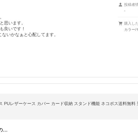
投稿者
-


と思います。

購入し
も良いです！

カラー/
こないかなぁと心配してます。

 手帳型ケース PUレザーケース カバー カード収納 スタンド機能 ネコポス送料無
の…