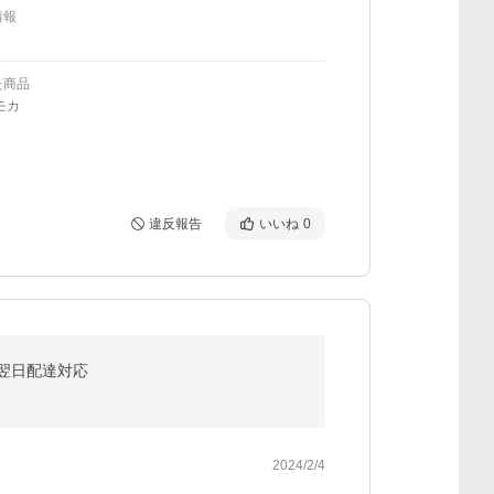
情報
た商品
モカ
違反報告
いいね
0
料 翌日配達対応
2024/2/4