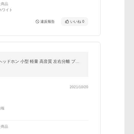
た商品
ホワイト
違反報告
いいね
0
ワイヤレスイヤホン Bluetooth5.4 イヤホン ブルートゥース 片耳 両耳 残量表示 音量調整 iPhone/Android ヘッドホン 小型 軽量 高音質 左右分離 プレゼント
2021/10/20
情報
た商品