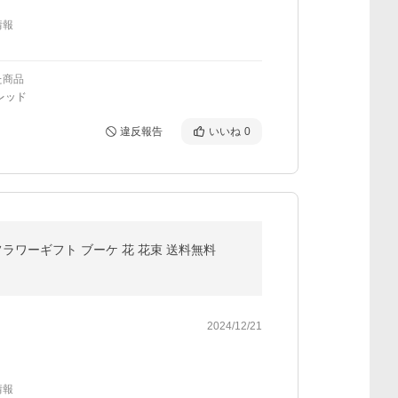
情報
た商品
レッド
違反報告
いいね
0
フラワーギフト ブーケ 花 花束 送料無料
2024/12/21
情報