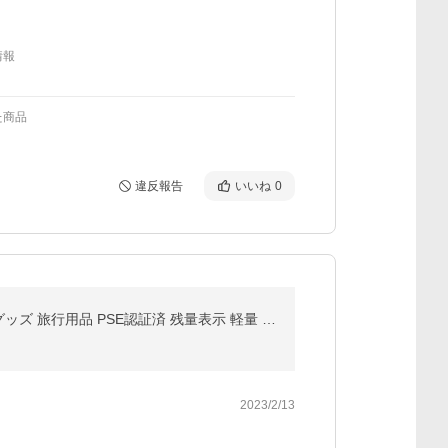
情報
た商品
違反報告
いいね
0
モバイルバッテリー 20000mAh 急速充電 2台装置充電可能 大容量 LEDライト 持ち運び スマホ 電池 防災グッズ 旅行用品 PSE認証済 残量表示 軽量 翌日発送
2023/2/13