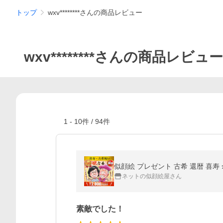
トップ
wxv********さんの商品レビュー
wxv********さんの商品レビュー
1
-
10
件 /
94
件
似顔絵 プレゼント 古希 還暦 喜寿 
ネットの似顔絵屋さん
素敵でした！