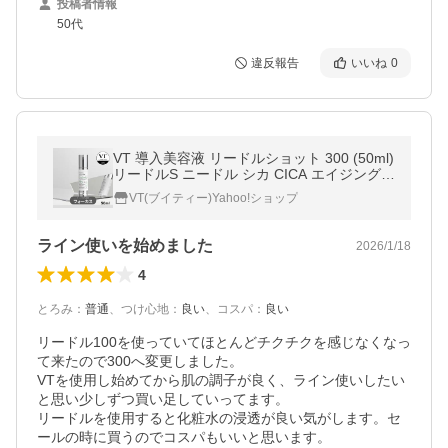
投稿者情報
50代
違反報告
いいね
0
VT 導入美容液 リードルショット 300 (50ml)
リードルS ニードル シカ CICA エイジングケ
ア うるおい 角質ケア
VT(ブイティー)Yahoo!ショップ
ライン使いを始めました
2026/1/18
4
とろみ
：
普通
、
つけ心地
：
良い
、
コスパ
：
良い
リードル100を使っていてほとんどチクチクを感じなくなっ
て来たので300へ変更しました。

VTを使用し始めてから肌の調子が良く、ライン使いしたい
と思い少しずつ買い足していってます。

リードルを使用すると化粧水の浸透が良い気がします。セ
ールの時に買うのでコスパもいいと思います。
