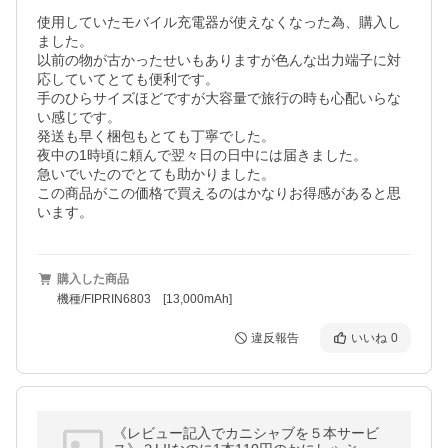
使用していたモバイル充電器が使えなくなった為、購入し
ました。

以前の物が古かったせいもありますが色んな出力端子に対
応していてとても便利です。

手のひらサイズほどですが大容量で旅行の時も心配いらな
い感じです。

発送も早く梱包もとても丁寧でした。

夜中の1時頃に頼んで翌々日の日中には届きました。

急いでいたのでとても助かりました。

この商品がこの価格で買えるのはかなりお得感があると思
います。
購入した商品
機種/FIPRIN6803 [13,000mAh]
違反報告
いいね
0
《レビュー記入でカニシャブを５本サービ