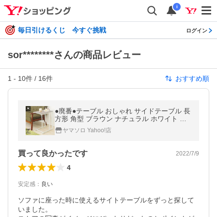
i
毎日引けるくじ 今すぐ挑戦
ログイン
sor********さんの商品レビュー
1
-
10
件 /
16
件
おすすめ順
●廃番●テーブル おしゃれ サイドテーブル 長
方形 角型 ブラウン ナチュラル ホワイト 木
目調 ソファーテーブル シンプル リリー
ヤマソロ Yahoo!店
買って良かったです
2022/7/9
4
安定感
：
良い
ソファに座った時に使えるサイトテーブルをずっと探して
いました。
