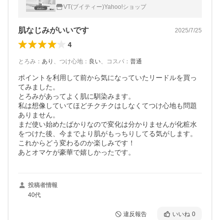
ア うるおい 角質ケア
VT(ブイティー)Yahoo!ショップ
肌なじみがいいです
2025/7/25
4
とろみ
：
あり
、
つけ心地
：
良い
、
コスパ
：
普通
ポイントを利用して前から気になっていたリードルを買っ
てみました。

とろみがあってよく肌に馴染みます。

私は想像していてほどチクチクはしなくてつけ心地も問題
ありません。

まだ使い始めたばかりなので変化は分かりませんが化粧水
をつけた後、今までより肌がもっちりしてる気がします。

これからどう変わるのか楽しみです！

あとオマケが豪華で嬉しかったです。
投稿者情報
40代
違反報告
いいね
0