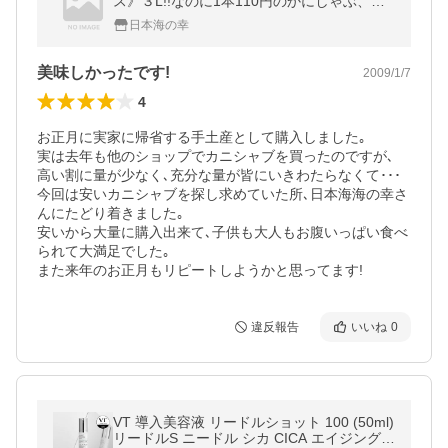
ス》３L!!なのに1本110円のかにしゃぶ、訳
ありじゃない！
日本海の幸
美味しかったです!
2009/1/7
4
お正月に実家に帰省する手土産として購入しました｡

実は去年も他のショップでカニシャブを買ったのですが､

高い割に量が少なく､充分な量が皆にいきわたらなくて･･･

今回は安いカニシャブを探し求めていた所､日本海海の幸さ
んにたどり着きました｡

安いから大量に購入出来て､子供も大人もお腹いっぱい食べ
られて大満足でした｡

また来年のお正月もリピートしようかと思ってます!
違反報告
いいね
0
VT 導入美容液 リードルショット 100 (50ml)
リードルS ニードル シカ CICA エイジングケ