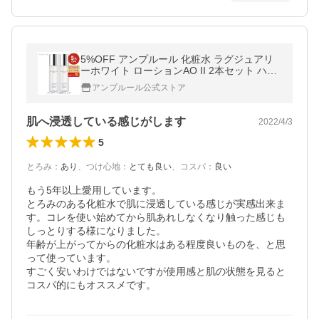
5%OFF アンプルール 化粧水 ラグジュアリ
ーホワイト ローションAO II 2本セット ハイ
ドロキノン/高保湿/ドクターズコスメ/送料無
アンプルール公式ストア
料/プレゼント/くすみ
肌へ浸透している感じがします
2022/4/3
5
とろみ
：
あり
、
つけ心地
：
とても良い
、
コスパ
：
良い
もう5年以上愛用しています。

とろみのある化粧水で肌に浸透している感じが実感出来ま
す。コレを使い始めてから肌あれしなくなり触った感じも
しっとりする様になりました。

年齢が上がってからの化粧水はある程度良いものを、と思
って使っています。

すごく安いわけではないですが使用感と肌の状態を見ると
コスパ的にもオススメです。