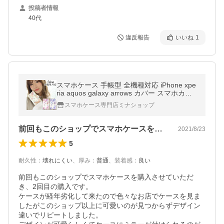
投稿者情報
40代
違反報告
いいね
1
スマホケース 手帳型 全機種対応 iPhone xpe
ria aquos galaxy arrows カバー スマホカバ
ー 携帯ケース おしゃれ ケース 水彩画 花柄
スマホケース専門店ミナショップ
前回もこのショップでスマホケースを購入…
2021/8/23
5
耐久性
：
壊れにくい
、
厚み
：
普通
、
装着感
：
良い
前回もこのショップでスマホケースを購入させていただ
き、2回目の購入です。

ケースが経年劣化して来たので色々なお店でケースを見ま
したがこのショップ以上に可愛いのが見つからずデザイン
違いでリピートしました。
