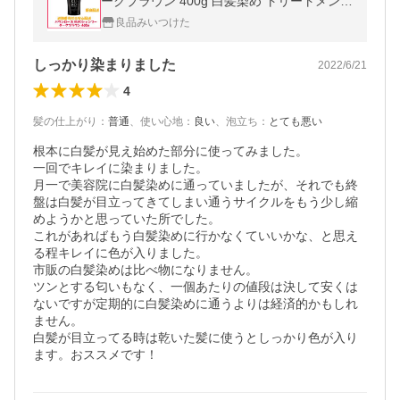
ークブラウン 400g 白髪染め トリートメン
ト・シャンプー・コンディショナー・ダメー
良品みいつけた
ジケア
しっかり染まりました
2022/6/21
4
髪の仕上がり
：
普通
、
使い心地
：
良い
、
泡立ち
：
とても悪い
根本に白髪が見え始めた部分に使ってみました。

一回でキレイに染まりました。

月一で美容院に白髪染めに通っていましたが、それでも終
盤は白髪が目立ってきてしまい通うサイクルをもう少し縮
めようかと思っていた所でした。

これがあればもう白髪染めに行かなくていいかな、と思え
る程キレイに色が入りました。

市販の白髪染めは比べ物になりません。

ツンとする匂いもなく、一個あたりの値段は決して安くは
ないですが定期的に白髪染めに通うよりは経済的かもしれ
ません。

白髪が目立ってる時は乾いた髪に使うとしっかり色が入り
ます。おススメです！