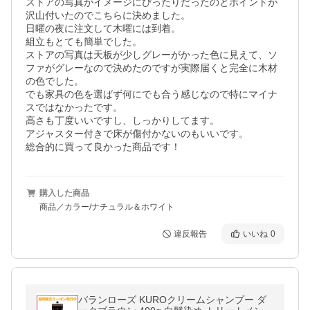
ストアの写真がイメージにぴったりだったのとポイントが
沢山付いたのでこちらに決めました。

日曜の夜に注文して木曜には到着。

組立もとても簡単でした。

ストアの写真は天板が少しグレーがかった色に見えて、ソ
ファがグレーなので決めたのですが実際届くと完全に木材
の色でした。

でも家具の色を選ばず何にでも合う感じなので特にマイナ
スではなかったです。

高さも丁度いいですし、しっかりしてます。

アジャスター付きで床が傷付かないのもいいです。

総合的に買って良かった商品です！
購入した商品
商品／カラー/ナチュラル＆ホワイト
違反報告
いいね
0
バランローズ KUROクリームシャンプー ダ