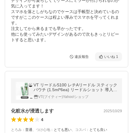
デザインが可愛らしくてケースにミラーが付けられるのが
気に入ってます！

スマホを落としがちなのでケースは手帳型と決めているの
ですがここのケースは程よい厚みでスマホを守ってくれま
す。

注文してから来るまでも早かったです。

他にも使ってみたいデザインがあるので次もきっとリピー
トすると思います。
違反報告
いいね
1
VT リードルS100 レチAリードル スティック
パウチ (1.5ml*6ea) リードルショット 導入美
容液 ニードル エッセンス シカ CICA
VT(ブイティー)Yahoo!ショップ
化粧水が浸透します
2025/10/29
4
とろみ
：
普通
、
つけ心地
：
とても悪い
、
コスパ
：
とても良い