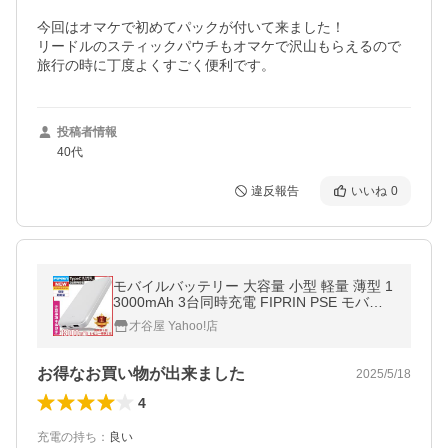
今回はオマケで初めてパックが付いて来ました！

リードルのスティックパウチもオマケで沢山もらえるので
投稿者情報
40代
違反報告
いいね
0
モバイルバッテリー 大容量 小型 軽量 薄型 1
3000mAh 3台同時充電 FIPRIN PSE モバ充
スマホ iPhone 17 16 15 Android meta quest
才谷屋 Yahoo!店
ポイント利用 タイプc
お得なお買い物が出来ました
2025/5/18
4
充電の持ち
：
良い