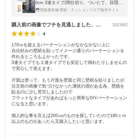
0cm 3連タイプ(間仕切り、ついたて、目隠
し、仕切り壁に)
壁紙屋本舗 壁紙・クッションフロア販売サイト
購入前の画像でフチを見逃しました、、、
2023/9/2
4
170㎝を超えるパーテーションがなかなかない上に

自分好みの壁紙を貼ってイメージ通りのパーテーションを
作れるところもよかったです。

3連タイプでも２連タイプでも安定して倒れたりしませんの
で安心して使えます。

片面は塗って、もう片面を壁面と同じ壁紙を貼りましたが

注文前の画像で気づけなかった溝状の淵がある為、壁紙を
貼るのに少し苦労しましたので

フラットなタイプがあればもっと簡単なDIYパーテーション
になると思います。

個人的な事を言えば200㎝のものを探していたので180ｃｍ
以上のものがあったら又購入したいと思います。