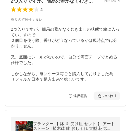
2つ入りですが、簡易の蓋がなくむき出し…
2021/9/15
4
香りの持続性
：
良い
2つ入りですが、簡易の蓋がなくむき出しの状態で箱に入っ
ていますので

２個目を使う際、香りがどうなっているかは現時点では分
かりません。

又、底面にシールがないので、自分で両面テープでとめる
仕様でした。

しかしながら、毎回ケース毎ごと購入しておりました為

リフィルが日本で購入出来て嬉しいです。
違反報告
いいね
1
プランター 【 鉢 ＆ 受け皿 セット 】 アート
ストーン l 植木鉢 鉢 おしゃれ 大型 花 観葉