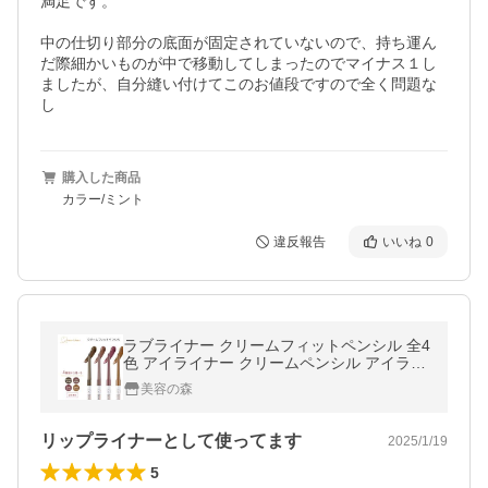
満足です。

中の仕切り部分の底面が固定されていないので、持ち運ん
だ際細かいものが中で移動してしまったのでマイナス１し
ましたが、自分縫い付けてこのお値段ですので全く問題な
し
購入した商品
カラー/ミント
違反報告
いいね
0
ラブライナー クリームフィットペンシル 全4
色 アイライナー クリームペンシル アイライ
ン 目 メイク ウォータープルーフ スマッジプ
美容の森
ルーフ Love Liner Pencil
リップライナーとして使ってます
2025/1/19
5