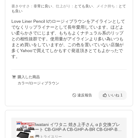
書きやすさ
：
非常に良い
、
仕上がり
：
とても良い
、
メイク持ち
：
とて
も良い
Love Liner Pencil Iのロージィブラウンをアイラインとして
でなくリップライナーとして長年愛用しています。ほどよ
い柔らかさでにじまず、もちもよくナチュラル系のリップ
との相性抜群です。使用量がアイラインより多い為いつも
まとめ買いをしていますが、この色を置いていない店舗が
多くYahooで買えてしかもすぐ発送頂きとてもよかったで
す。
購入した商品
カラー/ロージィブラウン
違反報告
いいね
1
Iwatani イワタニ 焼き上手さん α β 交換プレ
ート CB-GHP-A CB-GHP-A-BR CB-GHP-B C
B-GHP-BPLS プレート CB-GHP-A-P CBGHP
トライスリー