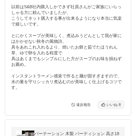
以前はS&B社内購入しかできず社員さんがご家族にいらっ
しゃる方に頼んでいましたが、

こうしてネット購入する事が出来るようになり本当に気楽
で嬉しいです。

とにかくスープが美味しく、煮込みうどんとして我が家に
はかかせない秋冬の風物詩。

具をあれこれ入れるより、焼いたお餅と茹でたほうれん
草、ゆで卵を入れる程度で

具はあくまでもシンプルにした方がスープのお味を損ねず
お薦め。

インスタントラーメン感覚で作ると麺が固すぎますので、

水の量を守りシッカリ煮込むのが美味しく仕上げるコツで
す。
違反報告
いいね
8
パーテーション 木製 パーティション 高さ18