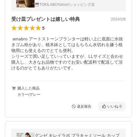
植物 軽い art stone アマブロ amabro
TOKILABOYahoo!ショッピング店
受け皿プレゼントは嬉しい特典
2024/2/8
5
 amabro アートストーンプランターは軽い上に底面に水抜
きゴム栓があり、植木鉢としてはもちろん水切れを嫌う植
物用にも使えるのでとても便利。

シリーズで買い足していっていますが、LLサイズと合わせ
購入し、大きなお品物ですのでお安い配送料で配送して頂
けるのがとてもありがたいです。
購入した商品
カラー/グレー
違反報告
いいね
0
グンゼ キレイラボ ブラキャミソール カップ