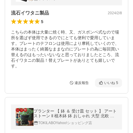
AP 屋外
流石イワタニ製品
2024/2/8
5
こちらの本体は大量に焼く時、又、ガスボンベ式なので場
所を選ばず使用できるのでにとても便利で愛用していま
す。プレートのテフロンは使用により摩耗していくので、
本体はまったく綺麗なままなのにプレートの為に毎回買い
替えるのはもったいないなと思っておりましたところ、流
石イワタニの製品！替えプレートがありとても嬉しいで
す。
違反報告
いいね
5
プランター 【 鉢 ＆ 受け皿 セット 】 アート
ストーン ll 植木鉢 鉢 おしゃれ 大型 北欧 花
観葉植物 軽い art stone アマブロ amabro
TOKILABOYahoo!ショッピング店