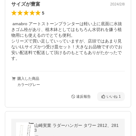
サイズが豊富
2024/2/8
5
 amabro アートストーンプランターは軽い上に底面に水抜
きゴム栓があり、植木鉢としてはもちろん水切れを嫌う植
物用にも使えるのでとても便利。

シリーズで買い足していっていますが、店頭ではあまり見
ないLLサイズかつ受け皿セット！大きなお品物ですのでお
安い配送料で配送して頂けるのもとてもありがたかったで
す。
購入した商品
カラー/グレー
違反報告
いいね
1
山崎実業 ラダーハンガー タワー 2812、281
3