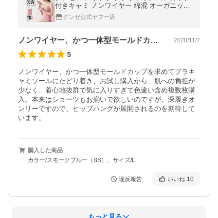
付きキャミ ノンワイヤー 綿混 オーガニック
コットン混 響きにくい KB3057K
グンゼ公式ヤフー店
ノンワイヤー、かつ一体型モールドカップ…
2020/11/7
5
ノンワイヤー、かつ一体型モールドカップを求めてブラキ
ャミソールにたどり着き、お試し購入から、肌への負担が
少なく、着心地抜群で気に入りすぎて色違い含め複数枚購
入。本来はショーツもお揃いで欲しいのですが、深履きオ
ンリーですので、ヒップハングが展開されるのを期待して
います。
購入した商品
カラー/スモークブルー（BS）、サイズ/L
違反報告
いいね
10
もっと見る