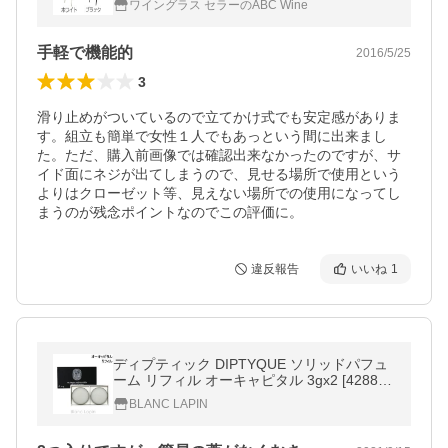
ワイングラス セラーのABC Wine
手軽で機能的
2016/5/25
3
滑り止めがついているので立てかけ式でも安定感がありま
す。組立も簡単で女性１人でもあっという間に出来まし
た。ただ、購入前画像では確認出来なかったのですが、サ
イド面にネジが出てしまうので、見せる場所で使用という
よりはクローゼット等、見えない場所での使用になってし
まうのが残念ポイントなのでこの評価に。
違反報告
いいね
1
ディプティック DIPTYQUE ソリッドパフュ
ーム リフィル オーキャピタル 3gx2 [42883
7]【メール便可】
BLANC LAPIN