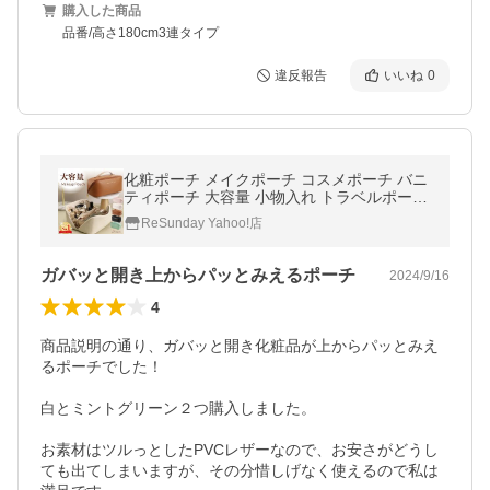
購入した商品
品番/高さ180cm3連タイプ
違反報告
いいね
0
化粧ポーチ メイクポーチ コスメポーチ バニ
ティポーチ 大容量 小物入れ トラベルポーチ
大きめ 仕切り付き ブランド 40代 50代 30代
ReSunday Yahoo!店
20代
ガバッと開き上からパッとみえるポーチ
2024/9/16
4
商品説明の通り、ガバッと開き化粧品が上からパッとみえ
るポーチでした！

白とミントグリーン２つ購入しました。

お素材はツルっとしたPVCレザーなので、お安さがどうし
ても出てしまいますが、その分惜しげなく使えるので私は