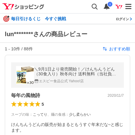
i
毎日引けるくじ 今すぐ挑戦
ログイン
lun********さんの商品レビュー
1
-
10
件 /
88
件
おすすめ順
＼9月1日より発売開始！／けんちんうどん
（30食入り）秋冬向け 送料無料（当社負
担） エスビー 麺 インスタント 煮込みうどん
エスビー食品公式 Yahoo!店
簡単 時短 エスビー食品公式
毎年の風物詩
2020/11/7
5
スープの味
：
こってり
、
麺の食感
：
少し柔らかい
けんちんうどんの販売が始まるともうすぐ年末だな~と感じ
ます。
