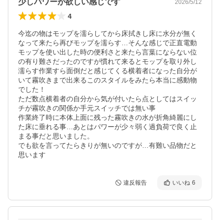
少しパワーが欲しい感じです
2026/5/12
4
今迄の物はモップを濡らしてから床拭きし床に水分が無く
なって来たら再びモップを濡らす…そんな感じで正直電動
モップを使い出した時の便利さと来たら言葉にならない位
の有り難さだったのですが慣れて来るとモップを取り外し
濡らす作業すら面倒だと感じてくる横着者になった自分が
いて霧吹きまで出来るこのスタイルをみたら本当に感動物
でした！

ただ数点横着者の自分から気が付いたら点としてはスイッ
チが霧吹きの関係か手元スイッチでは無い事

作業終了時に本体上面に残った霧吹きの水が折角綺麗にし
た床に垂れる事…あとはパワーが少々弱く過負荷で良く止
まる事だと思いました。

でも欲を言ってたらきりが無いのですが…有難い品物だと
思います
違反報告
いいね
6