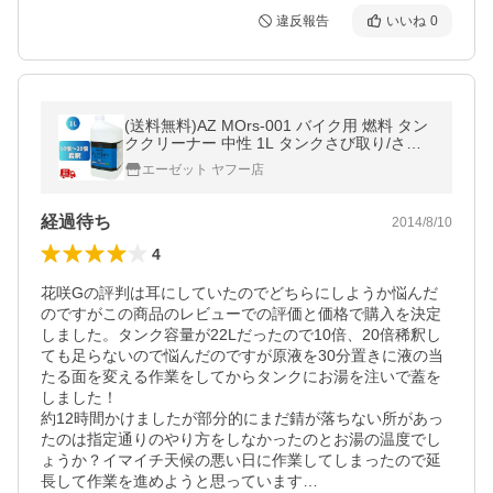
違反報告
いいね
0
(送料無料)AZ MOrs-001 バイク用 燃料 タン
ククリーナー 中性 1L タンクさび取り/さび
落とし/送料無料(北海道・沖縄・離島除く)
エーゼット ヤフー店
経過待ち
2014/8/10
4
花咲Gの評判は耳にしていたのでどちらにしようか悩んだ
のですがこの商品のレビューでの評価と価格で購入を決定
しました。タンク容量が22Lだったので10倍、20倍稀釈し
ても足らないので悩んだのですが原液を30分置きに液の当
たる面を変える作業をしてからタンクにお湯を注いで蓋を
しました！

約12時間かけましたが部分的にまだ錆が落ちない所があっ
たのは指定通りのやり方をしなかったのとお湯の温度でし
ょうか？イマイチ天候の悪い日に作業してしまったので延
長して作業を進めようと思っています…
