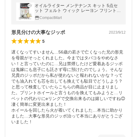
オイルライター メンテナンス キット 5点セ
ット フェルト ウィック レーヨン フリントホ
イール フリントスプリング 汎用
CompactMart
形見分けの大事なジッポ
2023/9/12
5
遅くなってすいません…56歳の若さで亡くなった兄の形見
を母親がそっとくれました。今まではタバコをやめなさ
い！と言っていたのに…兄は禁煙したけど愛着あるジッポ
は鬼嫁にも息子にも託さず母に預けたのでしょう。そんな
兄貴のジッポだから私が使わないと報われないかな？って

でも油入れても芯を出しても換えても駄目でどうしよう？
と思って検査していたらこちらの商品が目に止まりまし
た。プリントホイールと言うものを換えてもみようと…リ
ベットの代わりにeリングで交換出来るのは嬉しいですね😊
凄く簡単に変更出来ました！

ホイールを回したら火が着いてくれました…本当に助かり
ました…大事な形見のジッポ治って本当にありがとうござ
いました！