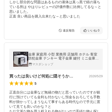
しかし部分的な問題はあるものの液体は真っ黒で錆の落ち
ている所は やはりレビューの評価件数に比例してるな～と
思いました。

正直 良い商品を購入出来たな～と思いました
違反報告
いいね
0
金庫 家庭用 小型 業務用 店舗用 ホテル 客室
防犯金庫 テンキー 電子金庫 鍵付 ミニ金庫
テンキー金庫 貴重品
マスダショップ
買ったは良いけど何処に隠そうか…
2026/5/29
5
正直自分には金庫など無縁の物だと思っていたのですが銀
行に預けていても金利も付かないし預金をおろしても手数
料が掛かってしまうなんて事すらある時代なので手元に置
いて見ても良いのかな？と

ただ立派な物を買う程入れる物がないので手頃な物ん探し