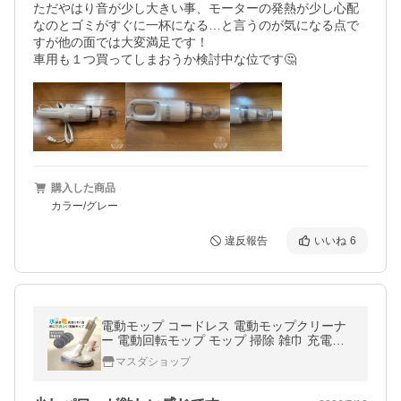
ただやはり音が少し大きい事、モーターの発熱が少し心配
なのとゴミがすぐに一杯になる…と言うのが気になる点で
すが他の面では大変満足です！

購入した商品
カラー/グレー
違反報告
いいね
6
電動モップ コードレス 電動モップクリーナ
ー 電動回転モップ モップ 掃除 雑巾 充電式
回転モップ 水拭き フローリング 床掃除
マスダショップ