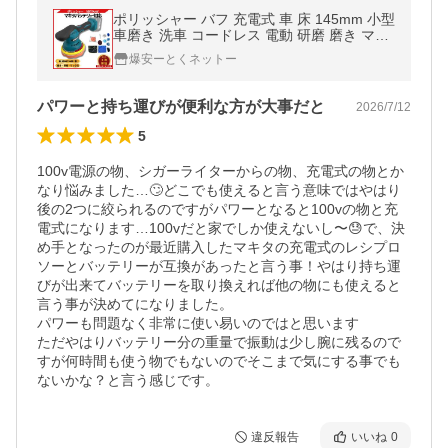
ポリッシャー バフ 充電式 車 床 145mm 小型
車磨き 洗車 コードレス 電動 研磨 磨き マキ
タ 18V バッテリー 互換 (POL02-BL)
爆安ーとくネットー
パワーと持ち運びが便利な方が大事だと
2026/7/12
5
100v電源の物、シガーライターからの物、充電式の物とか
なり悩みました…🙄どこでも使えると言う意味ではやはり
後の2つに絞られるのですがパワーとなると100vの物と充
電式になります…100vだと家でしか使えないし〜😓で、決
め手となったのが最近購入したマキタの充電式のレシプロ
ソーとバッテリーが互換があったと言う事！やはり持ち運
びが出来てバッテリーを取り換えれば他の物にも使えると
言う事が決めてになりました。

パワーも問題なく非常に使い易いのではと思います

ただやはりバッテリー分の重量で振動は少し腕に残るので
すが何時間も使う物でもないのでそこまで気にする事でも
ないかな？と言う感じです。
違反報告
いいね
0