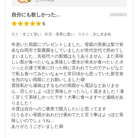
水琴果楼
自分にも欲しかった…
2025/9/23
5
甘さ
：
すごく甘い
、
鮮度
：
非常に良い
、
大きさ
：
少し大きめ
年老いた両親にプレゼントしました。母親の実家は梨で有
名な白岡市で梨農園をしていましたが世代交代で辞めてし
まいました…先祖代々の梨畑はもうありません…また美味
しい梨が食べたいなぁ美味しい豊水が幸水が食べたいとボ
ソっと介護で実家に行った時に言われてたのでテレビなど
で私も食べてみたいなぁ〜と常日頃から思っていた新甘泉
を先のない両親にとお願いしました😅

普段私から連絡はするものの両親から電話などありませ
ん…😔しかしよっぽど美味しかったらしく届きました！凄
く甘くて美味しかったです！大事に食べます〜と連絡があ
りました！

今度は自分へのご褒美で購入したいと思ってます

口うるさい母親があれだけ褒めてたと言う事はよっぽど美
味しいのでしょうね…

ありがとうございました😄