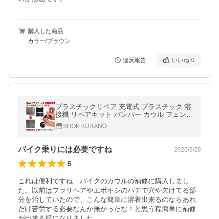
購入した商品
カラー/ブラウン
違反報告
いいね
0
プラスチックリペア 充電式 プラスチック 溶
接機 リペアキット バンパー カウル フェンダ
ー 溶接 割れ 補修 修理 ハンダゴテ はんだご
SHOP KURANO
て 車 バイク デント
バイク乗りには必要ですね
2026/5/29
5
これは便利ですね…バイクのカウルの補修に購入しまし
た。以前はプラリペアやエポキシのパテで穴や欠けてる部
分を治していたので、こんな簡単に溶着出来るのならあれ
だけ苦労する必要なんか無かったな！と思う程簡単に補修
が出来る様になりました
