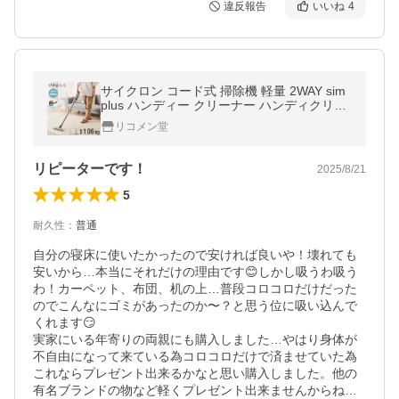
違反報告
いいね
4
サイクロン コード式 掃除機 軽量 2WAY sim
plus ハンディー クリーナー ハンディクリー
ナー サイクロン掃除機 スティック SP-VC01
リコメン堂
【メーカー保証1年】
リピーターです！
2025/8/21
5
耐久性
：
普通
自分の寝床に使いたかったので安ければ良いや！壊れても
安いから…本当にそれだけの理由です😊しかし吸うわ吸う
わ！カーペット、布団、机の上…普段コロコロだけだった
のでこんなにゴミがあったのか〜？と思う位に吸い込んで
くれます😏

実家にいる年寄りの両親にも購入しました…やはり身体が
不自由になって来ている為コロコロだけで済ませていた為
これならプレゼント出来るかなと思い購入しました。他の
有名ブランドの物など軽くプレゼント出来ませんからね…
