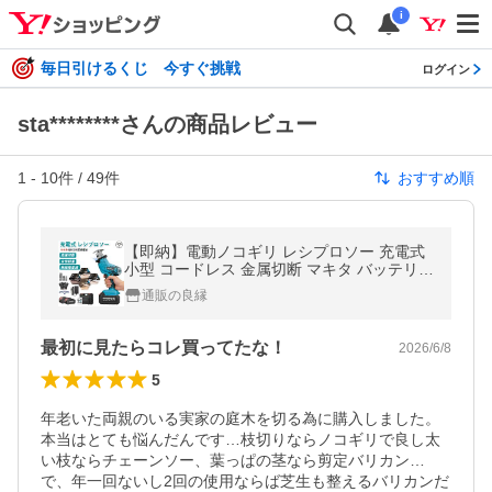
i
毎日引けるくじ 今すぐ挑戦
ログイン
sta********さんの商品レビュー
1
-
10
件 /
49
件
おすすめ順
【即納】電動ノコギリ レシプロソー 充電式
小型 コードレス 金属切断 マキタ バッテリー
対応 女性 剪定 替刃 強力 高速切断 軽量 家庭
通販の良縁
用 チェーンソー 電動工具
最初に見たらコレ買ってたな！
2026/6/8
5
年老いた両親のいる実家の庭木を切る為に購入しました。
本当はとても悩んだんです…枝切りならノコギリで良し太
い枝ならチェーンソー、葉っぱの茎なら剪定バリカン…
で、年一回ないし2回の使用ならば芝生も整えるバリカンだ