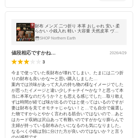
財布 メンズ 二つ折り 本革 おしゃれ 安い 柔
らかい 小銭入れ 軽い 大容量 天然皮革 ヴィ
ンテージ風 カード 17枚収納 スキミングガー
SHOP Northern Earth
ド【期間限定セール】
値段相応ですかね…
2026/4/29
3
今まで使っていた長財布が壊れてしまい、たまには二つ折
りの財布も良いかな〜と思い購入しました…

案内では渋味があって大人の持ち物の様なイメージでした
が思ったイメージと違い少しチャチイ〜かな？と思って本
当に本革なのだろうか？とも思える感じでした…取り敢え
ずは時間が経てば味が出るのではと使ってはいるのですが
妻は財布を見てオモチャじゃない！と…でも自分で厳選し
た物ですからとやかく言われる筋合いではないので…あと
はカード収納は沢山あって有難いのですがかなり膨らんで
主婦が持っている財布みたいになるのも気になりました。
なるべく小銭は別に分けた方が良いのではないか？と言う
のが感想です。