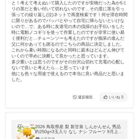
と！考えて考えぬいて購入したのですが安物だった為か5ミ
リの茎だと食い付いて切れないのです…その度に茎を引っ
張っての繰り返し(泣)ネットで再度検索です！何せ滞在時間
に限りがあるのでパッパとやって自宅に帰らないといけな
いので…で、ある時に友達宅の木の伐採のお手伝いをした
時に電動ノコギリを使って作業したのですが非常に使い易
く便利だと…チェーンソーも考えたのですが痴呆の進んだ
父に何かあっても困るのでこちらの商品に決定しました。
これから暑い時期になるのと同時に庭木はどんどん伸びて
いくので早めに決断して良かったと思っています。

多少重いとは思うのですがその分沢山切れて充電の心配し
ないで良いと考えたら…と思っています

他にも色々な用途で使えるので本当に良い商品だと思いま
した。
違反報告
いいね
5
2026 鳥取県産 梨 新甘泉 しんかんせん 秀品
約250g×3玉入り なし ナシ フルーツ 9月上旬
頃より順次発送