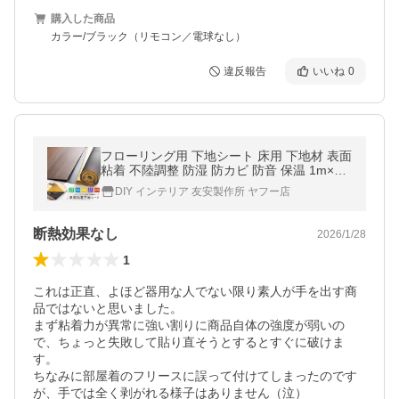
購入した商品
カラー/ブラック（リモコン／電球なし）
違反報告
いいね
0
フローリング用 下地シート 床用 下地材 表面
粘着 不陸調整 防湿 防カビ 防音 保温 1m×10
m C-F-3 C-F-3
DIY インテリア 友安製作所 ヤフー店
断熱効果なし
2026/1/28
1
これは正直、よほど器用な人でない限り素人が手を出す商
品ではないと思いました。

まず粘着力が異常に強い割りに商品自体の強度が弱いの
で、ちょっと失敗して貼り直そうとするとすぐに破けま
す。

ちなみに部屋着のフリースに誤って付けてしまったのです
が、手では全く剥がれる様子はありません（泣）
