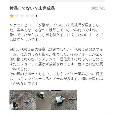
検品してない？未完成品
2026/7/25
1
ソケットとコードが繋がっていない未完成品が届きまし
た。基本的なことなのに検品していないみたいですね。

急いでいたからお得な日を待たずに注文したのに！！とて
も腹立たしいです。

追記：代替え品の提案は迅速でしたが『代替え品発送フォ
ーム』に入力しろと指示が来ましたがそのフォームが全く
使い物にならないシステムで、送信完了になっているのに
未だにショップに届かず放置されてます。色々と残念な買
い物でした。

その後のサポートも悪いし、もうレビュー済みなのに何度
もしつこくレビューしろとメールがきます。開いた口がふ
さがらないです！