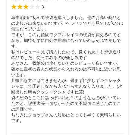
3
車中泊用に初めて寝袋を購入しました。他のお高い商品と
の比較が出来ないのですが、ペラペラでどう見ても5℃では
無理だと思います。

ですが、このお値段でダブルサイズの寝袋が買えるのです
から、期待せずに自分の用途に合っていればそれで良しで
す。

私はレビューを見て購入したので、良くも悪くも想像通り
の品でした。使ってみるのが楽しみです。

みなさん、収納袋に戻せないとのレビューが多いですが、
確かに最初の畳んだ状態から入れるのは不可能に近いと思
います。

几帳面な方には向きませんが、畳まずに少しずつクシャク
シャにして圧迫しながら入れたらすんなり入りました。(次
回出した時もクッシャクシャですね笑)

袋の紐のところに黒っぽい汚れ？のようなものが付いてい
たのと、説明書等一切なかったので不親切に感じたのでこ
の評価です。

ちなみにショップさんの対応はとっても早くて素晴らしい
です。