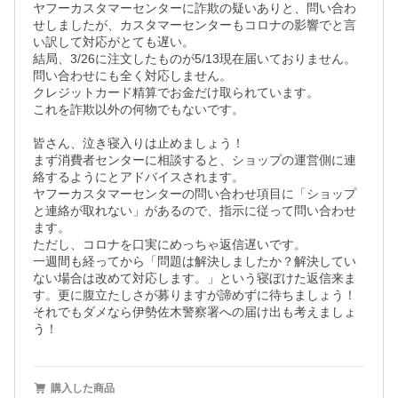
ヤフーカスタマーセンターに詐欺の疑いありと、問い合わ
せしましたが、カスタマーセンターもコロナの影響でと言
い訳して対応がとても遅い。

結局、3/26に注文したものが5/13現在届いておりません。

問い合わせにも全く対応しません。

クレジットカード精算でお金だけ取られています。

これを詐欺以外の何物でもないです。

皆さん、泣き寝入りは止めましょう！

まず消費者センターに相談すると、ショップの運営側に連
絡するようにとアドバイスされます。

ヤフーカスタマーセンターの問い合わせ項目に「ショップ
と連絡が取れない」があるので、指示に従って問い合わせ
ます。

ただし、コロナを口実にめっちゃ返信遅いです。

一週間も経ってから「問題は解決しましたか？解決してい
ない場合は改めて対応します。」という寝ぼけた返信来ま
す。更に腹立たしさが募りますが諦めずに待ちましょう！
それでもダメなら伊勢佐木警察署への届け出も考えましょ
う！
購入した商品