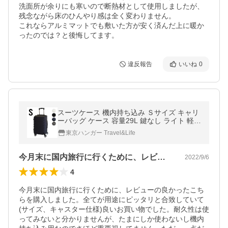
洗面所が余りにも寒いので断熱材として使用しましたが、
残念ながら床のひんやり感は全く変わりません。

これならアルミマットでも敷いた方が安く済んだ上に暖か
ったのでは？と後悔してます。
違反報告
いいね
0
スーツケース 機内持ち込み Ｓサイズ キャリ
ーバッグ ケース 容量29L 鍵なし ライト 軽量
重さ約2.6kg 静音
東京ハンガー Travel&Life
今月末に国内旅行に行くために、レビュー…
2022/9/6
4
今月末に国内旅行に行くために、レビューの良かったこち
らを購入しました。全てが用途にピッタリと合致していて
(サイズ、キャスター仕様)良いお買い物でした。耐久性は使
ってみないと分かりませんが、たまにしか使わないし機内