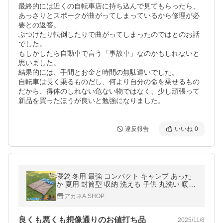
最終的には近くの自転車店に持ち込んで見てもらったら、
あっさりとスポークが曲がってしまっているから修理が必
要との返答。

ぶつけたり転倒したりで曲がってしまったのではとのお話
でした。

もしかしたら自動車で言う「事故車」なのかもしれないと
思いました。

結果的には、手間とお金と時間の無駄遣いでした。

自転車は長く乗るものだし、何より自分の命を乗せるもの
だから、得体のしれない危ない物ではなく、少し頑張って
新品を買ったほうが良いと勉強になりました。
違反報告
いいね
0
寝袋 冬用 最強 コンパクト キャンプ あった
か 夏用 封筒型 収納 洗える 子供 丸洗い 暖か
い 防寒 シュラフ 車中泊 添い寝 オールシー
アカネA SHOP
ズン 布団 軽量 2人用 家族
良くも悪くも想像通りのお値打ち品
2025/11/8