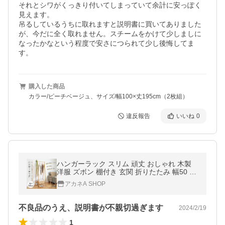
それとシワがくっきり付いてしまっていて余計に安っぽく
見えます。

吊るしているうちに取れますと説明書に買いてありました
が、今だに全く取れません。スチームをかけて少しましに
なったかなという程度で安さにつられて少し後悔してま
す。
購入した商品
カラー/ピーチベージュ、サイズ/幅100×丈195cm（2枚組）
違反報告
いいね
0
ハンガーラック スリム 頑丈 おしゃれ 木製
洋服 ズボン 棚付き 玄関 折りたたみ 幅50 大
容量 収納 コーナーハンガーラック コンパク
アカネA SHOP
ト シンプル 奥行45
不良品のうえ、説明書が不親切過ぎます
2024/2/19
1