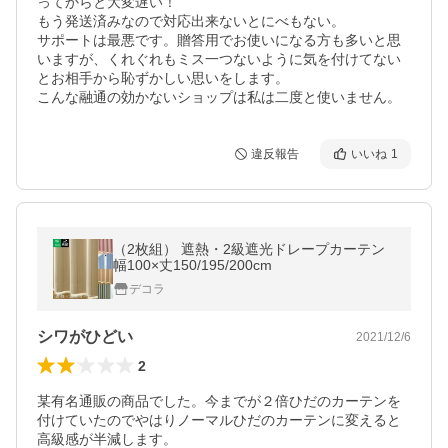
ってからと大変遅い！

もう発送済みなので対応出来ないとにべもない。

サポートは最悪です。贈答用でお使いになる方も多いと思
いますが、くれぐれもミス一つないように気を付けてない
とお相手から恥ずかしい思いをします。

こんな融通の効かないショップは私は二度と使いません。
違反報告
いいね
1
（2枚組） 遮熱・2級遮光ドレープカーテン
幅100×丈150/195/200cm
デコラ
シワがひどい
2021/12/6
2
某有名通販の商品でした。今までが２倍ひだのカーテンを
付けていたのでやはりノーマルひだのカーテンに変えると
高級感が半減します。
