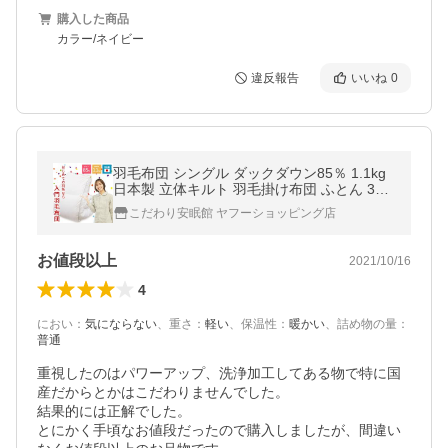
購入した商品
カラー/ネイビー
違反報告
いいね
0
羽毛布団 シングル ダックダウン85％ 1.1kg
日本製 立体キルト 羽毛掛け布団 ふとん 350
dp シングルロング
こだわり安眠館 ヤフーショッピング店
お値段以上
2021/10/16
4
におい
：
気にならない
、
重さ
：
軽い
、
保温性
：
暖かい
、
詰め物の量
：
普通
重視したのはパワーアップ、洗浄加工してある物で特に国
産だからとかはこだわりませんでした。

結果的には正解でした。

とにかく手頃なお値段だったので購入しましたが、間違い