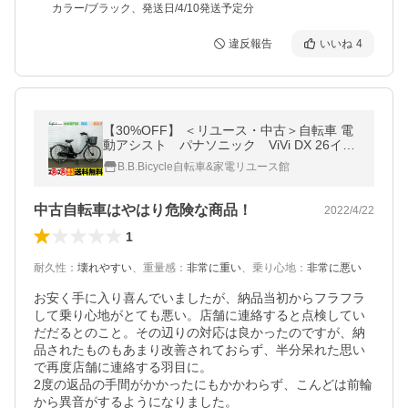
カラー/ブラック、発送日/4/10発送予定分
違反報告
いいね
4
【30%OFF】 ＜リユース・中古＞自転車 電
動アシスト パナソニック ViVi DX 26イン
チ 内装3段
B.B.Bicycle自転車&家電リユース館
中古自転車はやはり危険な商品！
2022/4/22
1
耐久性
：
壊れやすい
、
重量感
：
非常に重い
、
乗り心地
：
非常に悪い
お安く手に入り喜んでいましたが、納品当初からフラフラ
して乗り心地がとても悪い。店舗に連絡すると点検してい
だだるとのこと。その辺りの対応は良かったのですが、納
品されたものもあまり改善されておらず、半分呆れた思い
で再度店舗に連絡する羽目に。

2度の返品の手間がかかったにもかかわらず、こんどは前輪
から異音がするようになりました。
