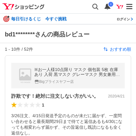
i
毎日引けるくじ 今すぐ挑戦
ログイン
bd1********さんの商品レビュー
1
-
10
件 /
52
件
おすすめ順
※お一人様10点限り マスク 個包装 5枚 在庫
あり 入荷 黒マスク グレーマスク 男女兼用
ウレタンマスク 予防 花粉 風邪 かぜ ウイル
Bigプライスヤフー店
ス 対策 洗えるマスク
詐欺です！絶対に注文しない方がいい。
2020/4/21
1
3/26注文、4/15日発送予定のものが未だに届かず、一度問
い合わせると最長期間29日まで待てと返信あるも4/30にな
っても相変わらず届かず、その旨返信し既読になるも全く
返信なし。
