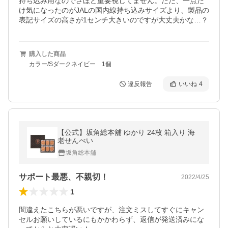
持ち込み用なのでさほど重要視してません。ただ、一点だ
け気になったのがJALの国内線持ち込みサイズより、製品の
表記サイズの高さが1センチ大きいのですが大丈夫かな…？
購入した商品
カラー/Sダークネイビー 1個
違反報告
いいね
4
【公式】坂角総本舖 ゆかり 24枚 箱入り 海
老せんべい
坂角総本舗
サポート最悪、不親切！
2022/4/25
1
間違えたこちらが悪いですが、注文ミスしてすぐにキャン
セルお願いしているにもかかわらず、返信が発送済みにな