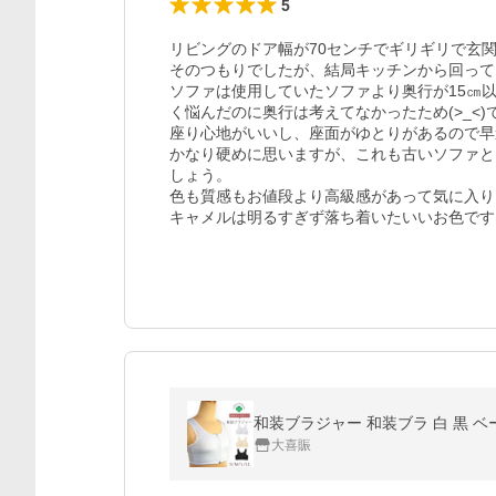
5
リビングのドア幅が70センチでギリギリで玄
そのつもりでしたが、結局キッチンから回って
ソファは使用していたソファより奥行が15㎝
く悩んだのに奥行は考えてなかったため(>_<)で
座り心地がいいし、座面がゆとりがあるので早
かなり硬めに思いますが、これも古いソファと
しょう。

色も質感もお値段より高級感があって気に入り
キャメルは明るすぎず落ち着いたいいお色です
和装ブラジャー 和装ブラ 白 黒 ベー
大喜賑