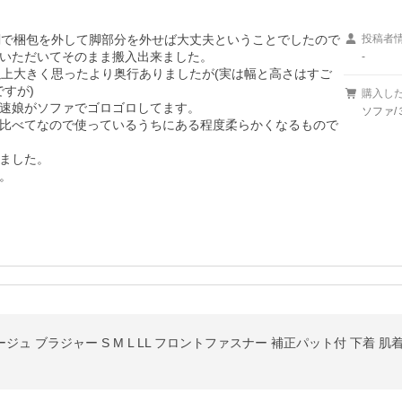
関で梱包を外して脚部分を外せば大丈夫ということでしたので
投稿者
いただいてそのまま搬入出来ました。

-
以上大きく思ったより奥行ありましたが(実は幅と高さはすご
すが)

購入し
速娘がソファでゴロゴロしてます。

ソファ/
比べてなので使っているうちにある程度柔らかくなるもので
ました。

。
ジュ ブラジャー S M L LL フロントファスナー 補正パット付 下着 肌着