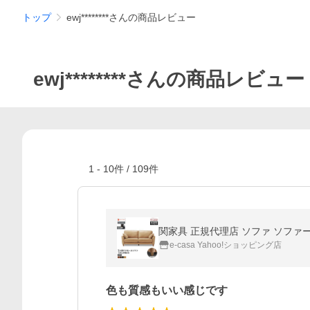
トップ
ewj********さんの商品レビュー
ewj********さんの商品レビュー
1
-
10
件 /
109
件
関家具 正規代理店 ソファ ソファ
e-casa Yahoo!ショッピング店
色も質感もいい感じです