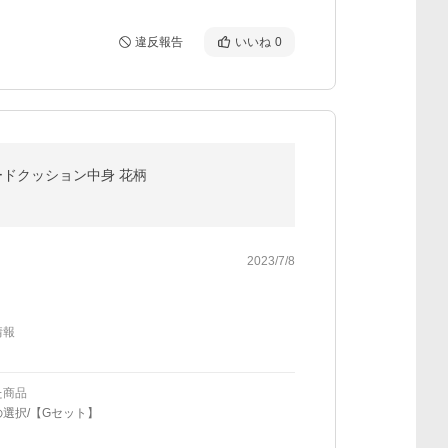
違反報告
いいね
0
ヌードクッション中身 花柄
2023/7/8
情報
た商品
選択/【Gセット】