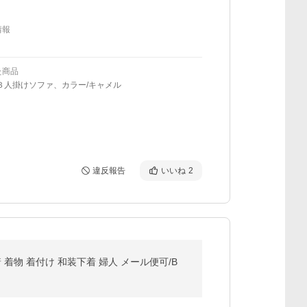
情報
た商品
３人掛けソファ、カラー/キャメル
違反報告
いいね
2
 着物 着付け 和装下着 婦人 メール便可/B