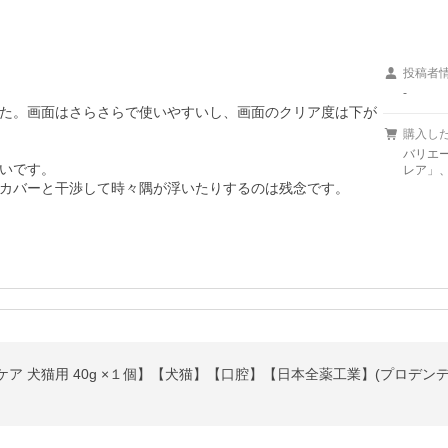
投稿者
-
た。画面はさらさらで使いやすいし、画面のクリア度は下が
購入し
バリエ
いです。

レア」、機
カバーと干渉して時々隅が浮いたりするのは残念です。
ア 犬猫用 40g ×１個】【犬猫】【口腔】【日本全薬工業】(プロデン