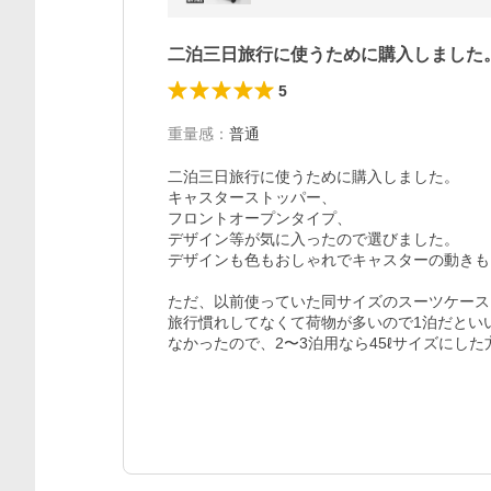
二泊三日旅行に使うために購入しました
5
重量感
：
普通
二泊三日旅行に使うために購入しました。

キャスターストッパー、

フロントオープンタイプ、

デザイン等が気に入ったので選びました。

デザインも色もおしゃれでキャスターの動きも
ただ、以前使っていた同サイズのスーツケース
旅行慣れしてなくて荷物が多いので1泊だとい
なかったので、2〜3泊用なら45ℓサイズにした