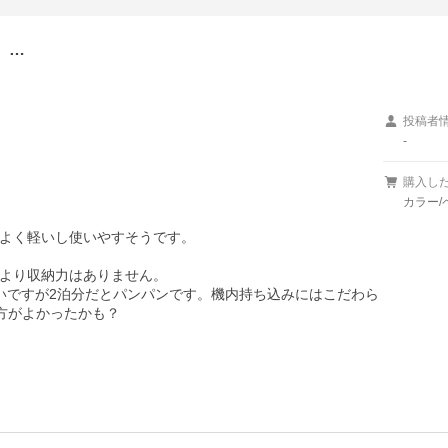
。…
投稿者
-
購入し
カラー/
よく軽いし使いやすそうです。

より収納力はありません。

いですが2泊分だとパンパンです。機内持ち込みにはこだわら
方がよかったかも？
