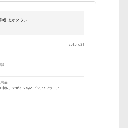
ン手帳 よかタウン
2019/7/24
情報
た商品
在庫数、デザイン名/A.ピンクXブラック