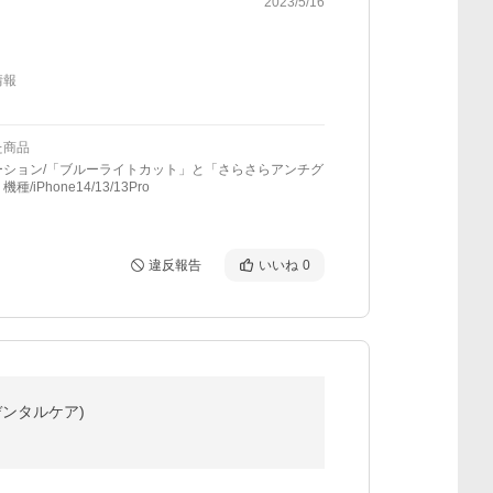
2023/5/16
情報
た商品
ーション/「ブルーライトカット」と「さらさらアンチグ
種/iPhone14/13/13Pro
違反報告
いいね
0
デンタルケア)