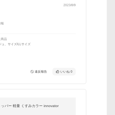
2023/8/9
情報
た商品
ジュ、サイズ/LLサイズ
違反報告
いいね
0
パー 軽量 くすみカラー innovator