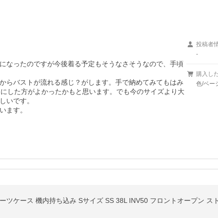
投稿者
-
になったのですが今後着る予定もそうなさそうなので、手頃
購入し
が横からバストが流れる感じ？がします。手で納めてみてもはみ
色/ベー
物にした方がよかったかもと思います。でも今のサイズより大
しいです。

います。
ツケース 機内持ち込み Sサイズ SS 38L INV50 フロントオープン ストッ