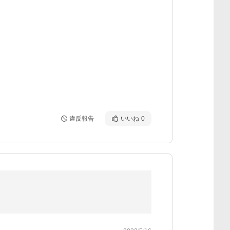
違反報告
いいね
0