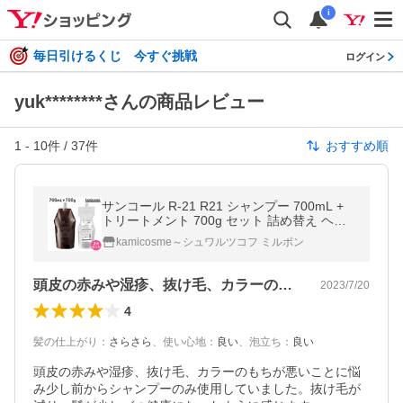
i
毎日引けるくじ 今すぐ挑戦
ログイン
yuk********さんの商品レビュー
1
-
10
件 /
37
件
おすすめ順
サンコール R-21 R21 シャンプー 700mL +
トリートメント 700g セット 詰め替え ヘア
サロン専売品
kamicosme～シュワルツコフ ミルボン
頭皮の赤みや湿疹、抜け毛、カラーのもち…
2023/7/20
4
髪の仕上がり
：
さらさら
、
使い心地
：
良い
、
泡立ち
：
良い
頭皮の赤みや湿疹、抜け毛、カラーのもちが悪いことに悩
み少し前からシャンプーのみ使用していました。抜け毛が