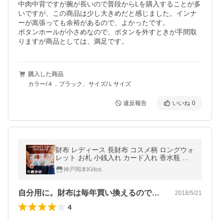
中肉中背ですが腕が長いので普段からLを購入することが多
いですが、この商品は少し大きめだと感じました。インナ
ーが嵩張っても余裕があるので、よかったです。

ボタンホールが小さめなので、ボタンを外すときが手間取
りますが商品としては、満足です。
購入した商品
カラー/４．ブラック、サイズ/Ｌサイズ
違反報告
いいね
0
財布 レディース 長財布 コスメ柄 ロングウォ
レット お札 小銭入れ カード入れ 香水瓶 大
人 かわいい おしゃれ 上品 ギフト プレゼン
神戸岡本Kiitos
ト 女性 メール便送料無料
自分用に。財布は毎年買い換えるので、値…
2018/5/21
4