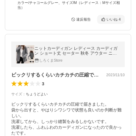
カラー/チャコールグレー、サイズ/M（レディース：Mサイズ相
当）
違反報告
いいね
4
ニットカーディガン レディース カーディガ
ン ショート丈 セーター 秋冬 アウター ニッ
ト 羽織り ライトアウター 暖かい 防寒 韓国
しろくまStore
風
ビックリするくらいカチカチの圧縮で届き…
2023/11/10
3
サイズ
：
ちょうどよい
ビックリするくらいカチカチの圧縮で届きました。

袋から出すと、やはりシワシワで状態も良いのか判断が難
しい。

洗濯してから、しっかり縫製をみるしかないです。

洗濯したら、ふわふわのカーディガンになったので良かっ
たです。
