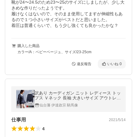
靴が24〜24.5のため23〜25のサイズにしましたが、少し大
きめな作りだったようです。

履けなくはないので、そのまま使用してますが伸縮性もあ
るので１つ小さいサイズがベストだと思いました。

着圧は普通くらいで、もう少し強くても良かったかな？
購入した商品
カラー/A：ベビーベージュ、サイズ/23-25cm
違反報告
いいね
0
訳あり カーディガン ニット レディース トッ
プス Ｖネック 長袖 大きいサイズ アウトレッ
ト ゆったり ゆるニット 送料無料
仙台藩 伊達政宗 騎馬像
仕事用
2021/5/14
4