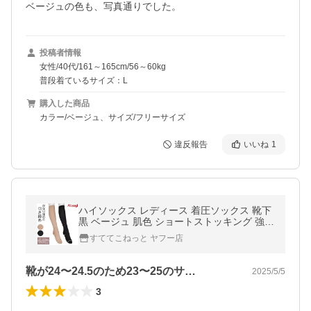
ベージュの色も、写真通りでした。
投稿者情報
女性/40代/161～165cm/56～60kg
普段着ているサイズ：L
購入した商品
カラー/ベージュ、サイズ/フリーサイズ
違反報告
いいね
1
ハイソックス レディース 着圧ソックス 靴下
黒 ベージュ 肌色 ショートストッキング 強め
21-23cm・23-25cm アツギ 着圧 加圧ソック
すててこねっと ヤフー店
ス 無
靴が24〜24.5のため23〜25のサ…
2025/5/5
3