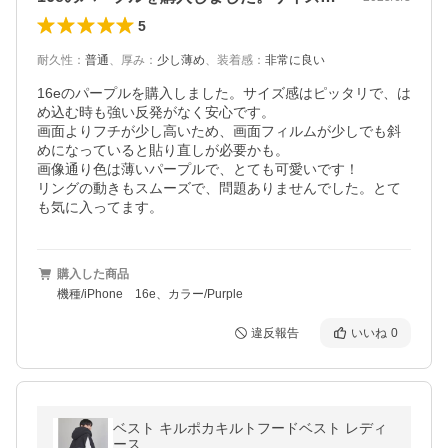
5
耐久性
：
普通
、
厚み
：
少し薄め
、
装着感
：
非常に良い
16eのパープルを購入しました。サイズ感はピッタリで、は
め込む時も強い反発がなく安心です。

画面よりフチが少し高いため、画面フィルムが少しでも斜
めになっていると貼り直しが必要かも。

画像通り色は薄いパープルで、とても可愛いです！

リングの動きもスムーズで、問題ありませんでした。とて
も気に入ってます。
購入した商品
機種/iPhone 16e、カラー/Purple
違反報告
いいね
0
ベスト キルポカキルトフードベスト レディ
ース