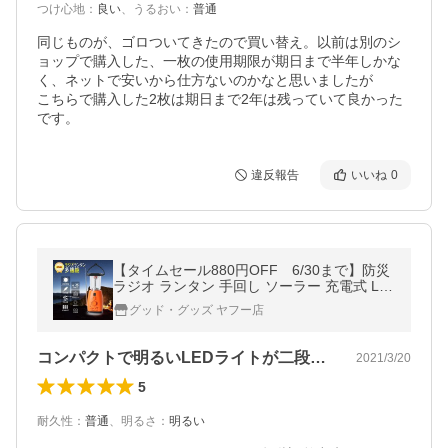
つけ心地
：
良い
、
うるおい
：
普通
同じものが、ゴロついてきたので買い替え。以前は別のシ
ョップで購入した、一枚の使用期限が期日まで半年しかな
く、ネットで安いから仕方ないのかなと思いましたが

こちらで購入した2枚は期日まで2年は残っていて良かった
です。
違反報告
いいね
0
【タイムセール880円OFF 6/30まで】防災
ラジオ ランタン 手回し ソーラー 充電式 LE
Dランタン スマホ充電 乾電池 サイレン 停電
グッド・グッズ ヤフー店
対策 防災 1年保証 LS40-F
コンパクトで明るいLEDライトが二段階…
2021/3/20
5
耐久性
：
普通
、
明るさ
：
明るい