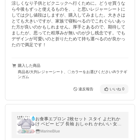
涼しくなり子供とピクニックへ行くために。どうせ買うな
ら今後もずっと使えるものを、、と思いレジャーシートに
しては少し値段はしますが、購入してみました。大きさは
とても大きいですが、家族で寝転べるのでこれぐらいあっ
た方が良いのかもしれません。厚手とあるので、期待して
ましたが、思ってた程厚みが無いのが少し残念です。でも
デザインが可愛いのと折りたためて持ち運べるのが良かっ
たので満足です！
購入した商品
商品名/大判レジャーシート、〇カラーをお選びください/Aラテギ
ンガム
違反報告
いいね
0
お食事エプロン 2枚セット スタイ よだれか
け ベビー ビブ 長袖 おしゃれ かわいい 女の
子 男の子 ロング 防水 食べこぼしガード 食
MarineBlue
べこぼしポケット