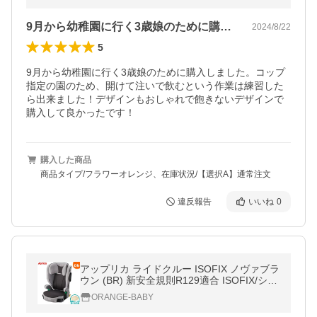
9月から幼稚園に行く3歳娘のために購入…
2024/8/22
5
9月から幼稚園に行く3歳娘のために購入しました。コップ
指定の園のため、開けて注いで飲むという作業は練習した
ら出来ました！デザインもおしゃれで飽きないデザインで
購入して良かったです！
購入した商品
商品タイプ/フラワーオレンジ、在庫状況/【選択A】通常注文
違反報告
いいね
0
アップリカ ライドクルー ISOFIX ノヴァブラ
ウン (BR) 新安全規則R129適合 ISOFIX/シー
トベルト対応ジュニアシート アイソフィッ
ORANGE-BABY
ク