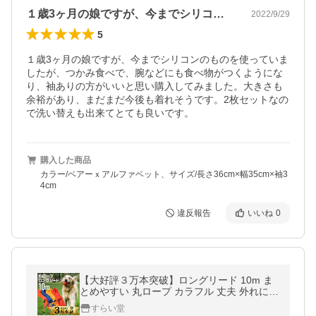
１歳3ヶ月の娘ですが、今までシリコンの…
2022/9/29
5
１歳3ヶ月の娘ですが、今までシリコンのものを使っていま
したが、つかみ食べで、腕などにも食べ物がつくようにな
り、袖ありの方がいいと思い購入してみました。大きさも
余裕があり、まだまだ今後も着れそうです。2枚セットなの
で洗い替えも出来てとても良いです。
購入した商品
カラー/ベアーｘアルファベット、サイズ/長さ36cm×幅35cm×袖3
4cm
違反報告
いいね
0
【大好評３万本突破】ロングリード 10m ま
とめやすい 丸ロープ カラフル 丈夫 外れにく
い ナスカン 絡まない 大型犬 中型犬
すらい堂