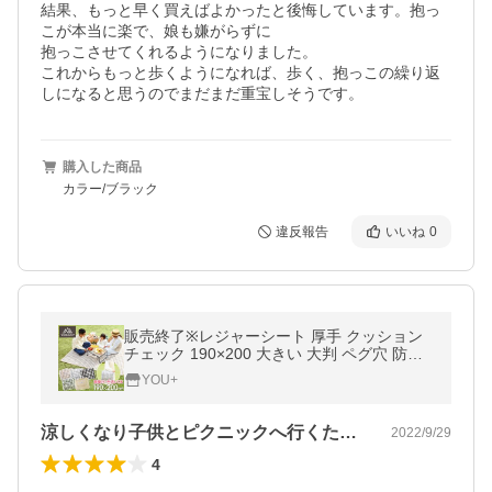
結果、もっと早く買えばよかったと後悔しています。抱っ
こが本当に楽で、娘も嫌がらずに

抱っこさせてくれるようになりました。

これからもっと歩くようになれば、歩く、抱っこの繰り返
しになると思うのでまだまだ重宝しそうです。
購入した商品
カラー/ブラック
違反報告
いいね
0
販売終了※レジャーシート 厚手 クッション
チェック 190×200 大きい 大判 ペグ穴 防水
アウトドア 洗える viaggio+
YOU+
涼しくなり子供とピクニックへ行くために…
2022/9/29
4