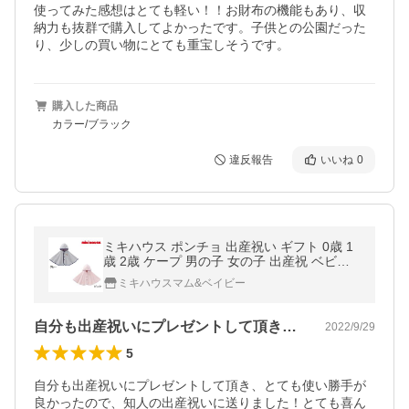
使ってみた感想はとても軽い！！お財布の機能もあり、収
納力も抜群で購入してよかったです。子供との公園だった
り、少しの買い物にとても重宝しそうです。
購入した商品
カラー/ブラック
違反報告
いいね
0
ミキハウス ポンチョ 出産祝い ギフト 0歳 1
歳 2歳 ケープ 男の子 女の子 出産祝 ベビー
赤ちゃん 日本 おすすめ 人気 内祝い お返し
ミキハウスマム&ベイビー
プレゼント くま うさぎ
自分も出産祝いにプレゼントして頂き、と…
2022/9/29
5
自分も出産祝いにプレゼントして頂き、とても使い勝手が
良かったので、知人の出産祝いに送りました！とても喜ん