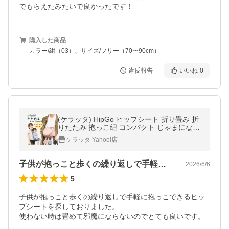
でもらえたみたいで良かったです！
購入した商品
カラー/紺（03）、サイズ/フリー（70〜90cm）
違反報告
いいね
0
(ケラッタ) HipGo ヒップシート 折り畳み 折
りたたみ 抱っこ紐 コンパクト じゃまになら
ない 出産祝い 収納袋付き【送料無料】
ケラッタ Yahoo!店
子供が抱っこと歩くの繰り返しで手軽に抱…
2026/6/6
5
子供が抱っこと歩くの繰り返しで手軽に抱っこできるヒッ
プシートを探しておりました。

使わない時は畳めて邪魔にならないのでとても良いです。