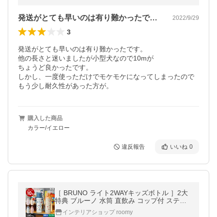
発送がとても早いのは有り難かったです。…
2022/9/29
3
発送がとても早いのは有り難かったです。

他の長さと迷いましたが小型犬なので10mが

ちょうど良かったです。

しかし、一度使っただけでモケモケになってしまったので
もう少し耐久性があった方が。
購入した商品
カラー/イエロー
違反報告
いいね
0
［ BRUNO ライト2WAYキッズボトル ］2大
特典 ブルーノ 水筒 直飲み コップ付 ステン
レス マグ 580ml 保温 保冷 ワンタッチ 紐 ス
インテリアショップ roomy
トラップ 遠足 入園準備 BHK255