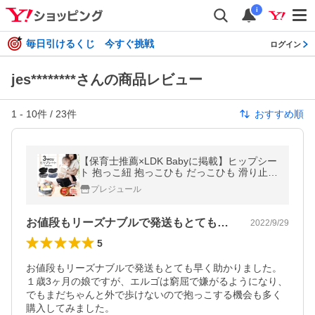
i
毎日引けるくじ 今すぐ挑戦
ログイン
jes********さんの商品レビュー
1
-
10
件 /
23
件
おすすめ順
【保育士推薦×LDK Babyに掲載】ヒップシー
ト 抱っこ紐 抱っこひも だっこひも 滑り止め
付 ウエストポーチ 赤ちゃん プレジュール バ
プレジュール
ッグ プレジュール 爆買
お値段もリーズナブルで発送もとても早く…
2022/9/29
5
お値段もリーズナブルで発送もとても早く助かりました。

１歳3ヶ月の娘ですが、エルゴは窮屈で嫌がるようになり、
でもまだちゃんと外で歩けないので抱っこする機会も多く
購入してみました。
