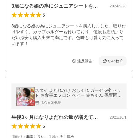
3歳になる娘の為にジュニアシートを購入…
2024/9/28
5
3歳になる娘の為にジュニアシートを購入しました。取り付
けやすく、カップホルダーも付いており、値段も店頭より
だいぶ安く購入出来て満足です。色味も可愛く気に入って
います！
違反報告
いいね
0
スタイ よだれかけ おしゃれ ガーゼ 6枚 セッ
ト お食事エプロン ベビー 赤ちゃん 保育園
綿
TONE SHOP
生後3ヶ月になりよだれの量が増えてきた…
2021/10/1
5
肌触り
：
非常に良い
、
生地
：
少し厚め