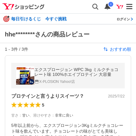
i
毎日引けるくじ 今すぐ挑戦
ログイン
hhe********さんの商品レビュー
1
-
3
件 /
3
件
おすすめ順
エクスプロージョン WPC 3kg ミルクチョコ
レート味 100%ホエイプロテイン 大容量
X-PLOSION Yahoo!店
プロテインと言うよりスイーツ？
2025/7/22
5
甘さ
：
甘い
、
溶けやすさ
：
非常に良い
5年以上前から、エクスプロージョン3Kgミルクチョコレー
ト味を飲んでいます。チョコレートの味がとても美味し