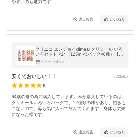
やすいのも魅力です
違反報告
いいね
0
クリニコ エンジョイclimeal クリミール いろ
いろセット ×24（125ml×3パック×8種）【ケ
ース販売】 栄養 ドリンク 補食 栄養機能食品
ビネットshop
亜鉛 銅 モラック乳酸菌
安くておいしい！！
2025/6/7
5
94歳の母の為に購入しています。私が購入しているのは、
クリミールいろいろパックで、12種類の味があり、飽きも
こないので、母も気に入って飲んでくれます。身体も丈夫
になった様です。
違反報告
いいね
0