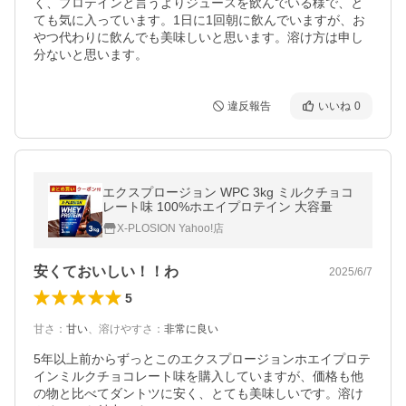
く、プロテインと言うよりジュースを飲んでいる様で、と
ても気に入っています。1日に1回朝に飲んでいますが、お
やつ代わりに飲んでも美味しいと思います。溶け方は申し
分ないと思います。
違反報告
いいね
0
エクスプロージョン WPC 3kg ミルクチョコ
レート味 100%ホエイプロテイン 大容量
X-PLOSION Yahoo!店
安くておいしい！！わ
2025/6/7
5
甘さ
：
甘い
、
溶けやすさ
：
非常に良い
5年以上前からずっとこのエクスプロージョンホエイプロテ
インミルクチョコレート味を購入していますが、価格も他
の物と比べてダントツに安く、とても美味しいです。溶け