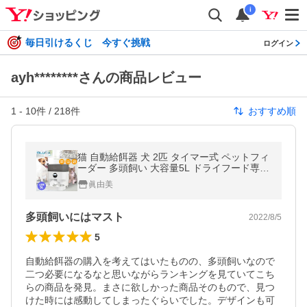
i
毎日引けるくじ 今すぐ挑戦
ログイン
ayh********さんの商品レビュー
1
-
10
件 /
218
件
おすすめ順
猫 自動給餌器 犬 2匹 タイマー式 ペットフィ
ーダー 多頭飼い 大容量5L ドライフード専用
録音可 ステンレストレイ 2匹用 PL保険対象
眞由美
商品
多頭飼いにはマスト
2022/8/5
5
自動給餌器の購入を考えてはいたものの、多頭飼いなので
二つ必要になるなと思いながらランキングを見ていてこち
らの商品を発見。まさに欲しかった商品そのもので、見つ
けた時には感動してしまったぐらいでした。デザインも可