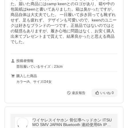
た。届いた商品にはcamp keenとのロゴがあり、箱や中の
包装紙はkeenと書いてありました。箱は臭かったですが、
商品自体は大丈夫でした。 一日履いて歩き回っても靴ずれ
せず、足も疲れず、 デザインも可愛いので、keenのユニー
クは好きなブランドの一つです。正規品ではないのではと
の疑惑もありますが、履き心地に問題はなく、お安く購入
出来てプレゼントまで貰えて、結果良かったと思える商品
でした。
投稿者情報
普段履いているサイズ：23cm
購入した商品
カラー/A、サイズ/24女
違反報告
いいね
0
ワイヤレスイヤホン 骨伝導ヘッドホン ITSU
MO SMV JAPAN Bluetooth 連続使用6h IPX6