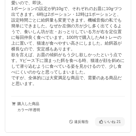
愛いので、即決。

1ポーションの設定が約10gで、それぞれのお皿に10gづつ
出てきます。6時は2ポーション・12時は1ポーションと、
設定時間ごとに給餌量も変更できます。機械音痴の私でも
簡単にできました。なぜか左側の方が少し多く出てくるよ
うで、食いしん坊が左・おっとりしている方が右を定位置
に毎回仲良く食べています。100均で購入したA4トレーの
上に置いて、猫達が食べやすい高さにしました。給餌器が
横長なので、安定感もあります。

欲を言えば、お皿の傾斜がもう少し欲しかったという点で
す。Yピース下に溜まった餌を食べる時、猫達が顔を斜めに
して潜り込むように食べている姿を見かけるので、少し食
べにくいのかなと思ってしまいました。

ですが、全体的には大変満足な商品で、需要のある商品だ
と思います。
購入した商品
カラー/半透明
違反報告
いいね
21