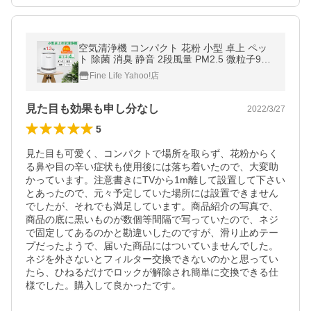
空気清浄機 コンパクト 花粉 小型 卓上 ペッ
ト 除菌 消臭 静音 2段風量 PM2.5 微粒子99.
97%除去 寝室 オフィス おしゃれ 年末 プレ
Fine Life Yahoo!店
ゼント ギフト 【1年保証】
見た目も効果も申し分なし
2022/3/27
5
見た目も可愛く、コンパクトで場所を取らず、花粉からく
る鼻や目の辛い症状も使用後には落ち着いたので、大変助
かっています。注意書きにTVから1m離して設置して下さい
とあったので、元々予定していた場所には設置できません
でしたが、それでも満足しています。商品紹介の写真で、
商品の底に黒いものが数個等間隔で写っていたので、ネジ
で固定してあるのかと勘違いしたのですが、滑り止めテー
プだったようで、届いた商品にはついていませんでした。
ネジを外さないとフィルター交換できないのかと思ってい
たら、ひねるだけでロックが解除され簡単に交換できる仕
様でした。購入して良かったです。