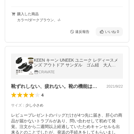
購入した商品
カラー/ダークブラウン、-/-
違反報告
いいね
0
KEEN キーン UNEEK ユニーク レディースメ
ンズ アウトドア サンダル ゴム紐 大人
気 夏 送料無料
CRAVATE
靴ずれしない、疲れない。靴の機能は優秀。
2021/9/22
4
サイズ
：
少し小さめ
レビュープレゼントのバッグだけが4つ先に届き、肝心の商
品が届かないトラブルがあり、問い合わせして初めて発
覚。注文から二週間以上経過していたためキャンセルも出
来るとのことでしたが、発送の手続きをしてもらいまし