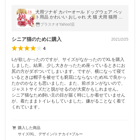
犬用ツナギ カバーオール ドッグウェア ペッ
ト用品 かわいい おしゃれ 犬 猫 犬用 猫用 フ
リース 長袖 フード付き XS S M L XL XXL
プラスナオYahoo!店
シニア猫のために購入
2021/2/25
4
Lが欲しかったのですが、サイズがなかったのでXLを購入
しました。結果、少し大きかったため座っているときにお
尻の方がダボついてしまいます。ですが、横になって寝て
いるときは帽子を被せても窮屈にならないためXLで良かっ
たかのかなとも思いました。また、前ボタンがないので、
ジャストサイズだと脱がせるのが大変かもしれません。

シニア猫なため飼い主の目が届く時にしか着せていません
が、着たままトイレもしていました。嫌がることなく着て
くれています。
購入した商品
サイズ/XL、デザイン/トナカイ×ブルー