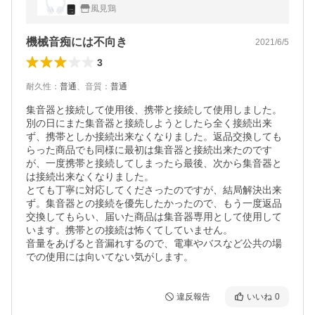
防水 集音器セット ホワイト SMV-60431 ◆
風見鶏
宅
機械音痴には不向き
2021/6/5
3
耐久性
：
普通
、
音質
：
普通
集音器と接続して使用後、携帯と接続して使用しました。
別の日にまた集音器と接続しようとしたら全く接続出来
ず、携帯としか接続出来なくなりました。返品交換しても
らった商品でも同様に最初は集音器と接続出来たのです
が、一度携帯と接続してしまったら最後、次から集音器と
は接続出来なくなりました。

とても丁寧に対応してくださったのですが、結局解決出来
ず。集音器との接続を優先したかったので、もう一度返品
交換してもらい、届いた商品は集音器専用として使用して
います。携帯との接続は怖くてしていません。

音量をあげると音漏れするので、電車やバスなど公共の場
での使用には向いてない気がします。
違反報告
いいね
0