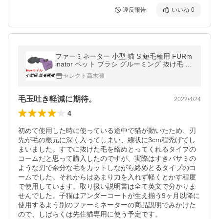
違反報告
いいね
0
ファーミネーター 小型 猫 S 短毛種用 FURm
inator ペット ブラシ グルーミング 抜け毛 海
外正規品 新型
セレクト高木瀬
毛玉吐き軽減に期待。
2022/4/24
4
初めて使用した時に使っている途中で猫が動いたため、刃
先が毛の根元に深く入ってしまい、線状に3cm程禿げてし
まいました。すでに抜けた毛を絡めとってくれるタイプの
コームだと思って購入したのですが、実際はすきバサミの
ような刃で余分な毛をカットしながら絡めとるタイプのコ
ームでした。それからはあまり力を入れず軽くとかす程度
で使用しています。取り扱い説明書は全て英文で分かりま
せんでした。子猫はアンダーコートが生え揃う9ヶ月以降に
使用するよう別のファーミネーターの商品説明でみかけた
ので、しばらくは先住猫専用に使う予定です。