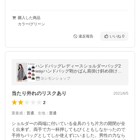
購入した商品
カラー/グリーン
違反報告
いいね
0
ハンドバッグレディースショルダーバッグ2
wayハンドバッグ鞄かばん肩掛け斜め掛け大
人可愛いおしゃれハンドバッグシンプル通勤
ヨシモンショップ
用バッグ
当たり外れのリスクあり
2021/6/5
2
重量感
：
普通
、
生地
：
普通
ショルダーの両端に付いている金具のうち片方の開閉が全
く出来ず、両手で力一杯押してもびくともしなかったので
手持ちバッグとしてしか使えずにいました。男性の力なら