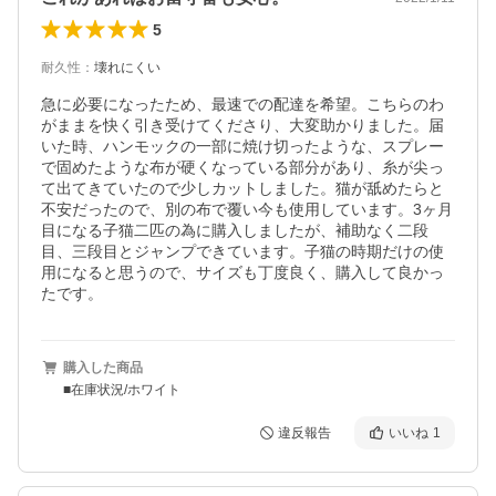
5
耐久性
：
壊れにくい
急に必要になったため、最速での配達を希望。こちらのわ
がままを快く引き受けてくださり、大変助かりました。届
いた時、ハンモックの一部に焼け切ったような、スプレー
で固めたような布が硬くなっている部分があり、糸が尖っ
て出てきていたので少しカットしました。猫が舐めたらと
不安だったので、別の布で覆い今も使用しています。3ヶ月
目になる子猫二匹の為に購入しましたが、補助なく二段
目、三段目とジャンプできています。子猫の時期だけの使
用になると思うので、サイズも丁度良く、購入して良かっ
たです。
購入した商品
■在庫状況/ホワイト
違反報告
いいね
1