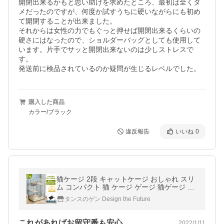
開閉出来るかもと思い助けを求めたところ、最初は全くダ
メだったのですが、何度か試すうちに硬いながらにも初め
て開閉することが出来ました。

それからは女性の力でもぐっと押せば開閉出来るくらいの
硬さにはなったので、ショルダーバッグとしても使用して
います。片手でサッと開閉出来ないのは少しストレスで
す。

発送前に検品されているのか疑問が生じるレベルでした。
購入した商品
カラー/ブラック
違反報告
いいね
0
猫ケージ 2段 キャットケージ おしゃれ スリ
ム コンパクト 猫 ケージ ゲージ 猫ゲージ ハ
ンモック付 キャスター キャットゲージ
タンスのゲン Design the Future
これがあればお留守番も安心。
2022/1/11