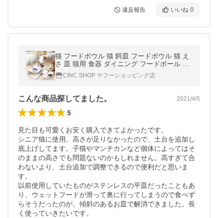
違反報告
いいね
0
猫 フードボウル 猫 餌皿 フードボウル 猫 え
さ 皿 猫用 食器 ダイニング フードボール ペ
ット食器 猫型 小型犬
CINC SHOP ヤフーショッピング店
こんな商品探してました。
2021/4/5
5
見た目も可愛くお安く購入できてよかったです。

シニア猫に使用。高さが足りなかったので、土台を追加し
底上げしてます。子猫やマンチカンなど個体によってはそ
のままの高さでも問題ないのかもしれません。高すぎて合
わないより、土台追加で調整できるので便利だと思いま
す。

以前使用していたものがステンレスの平皿だったこともあ
り、ウェットフードが滑って奥に行ってしまうので食べず
らそうだったのが、傾斜のあるお皿で解消できました。長
く使っていきたいです。