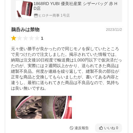
1868RD YUBI 優美社産業 シザーバッグ 赤 H
D店
ヒロチー商事 1号店
鵜呑みは禁物
2023/11/2
1
元々使い勝手が良かったので同じモノを探していたところ
で見つけたので注文しました。掲示されていた情報では、
納期は注文後10日程度で輸送費は1,000円以下で仮決済だっ
たのが、実際には２週間以上かかり、送られてきた商品は
縫製不良品。何度か連絡を繰り返して、縫製不良の部位が
正常な商品と交換してもらいましたが、書いてある内容と
違うし、最初に送られてきた商品は不良品なので、気持ち
は良い無いですね。
違反報告
いいね
0