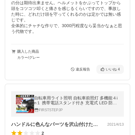
の分は期待出来ません。ヘルメットをかぶってトップから
頭をコツコツ叩くと痛さを感じるくらいですので、事故し
た時に、どれだけ頭を守ってくれるのかは定かでは無い感
じです。

全体的にチャチな作りで、3000円程度なら妥当かなぁと思
う代物です。
購入した商品
カラー/グレー
違反報告
いいね
4
自転車用ライト照明 自転車前照灯 多機能４i
n１ 携帯電話スタンド付き 充電式 LED 防水
便利 防盗スピーカー
FIRSTSTEPJP
ハンドルに色んなパーツを沢山付けたくな…
2021/4/13
2