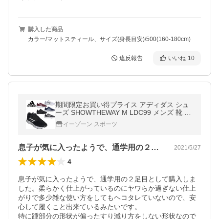
購入した商品
カラー/マットスティール、サイズ(身長目安)/500(160-180cm)
違反報告
いいね
10
期間限定お買い得プライス アディダス シュ
ーズ SHOWTHEWAY M LDC99 メンズ 靴 く
つ スニーカー 黒靴 黒スニーカー ブラック
イーゾーン スポーツ
白靴 白スニーカー ホワイト
息子が気に入ったようで、通学用の２足目…
2021/5/27
4
息子が気に入ったようで、通学用の２足目として購入しま
した。柔らかく仕上がっているのにヤワらか過ぎない仕上
がりで多少雑な使い方をしてもヘコタレていないので、安
心して履くこと出来ているみたいです。

特に踵部分の形状が偏ったすり減り方をしない形状なので