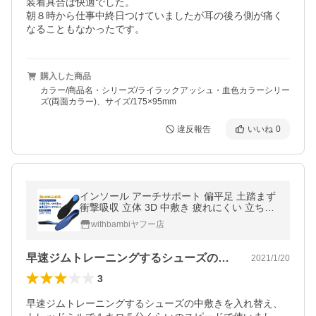
装着具合は快適でした。

朝８時から仕事中終日つけていましたが耳の後ろ側が痛く
なることもなかったです。
購入した商品
カラー/商品名・シリーズ/ライラックアッシュ・血色カラーシリー
ズ(両面カラー)、サイズ/175×95mm
違反報告
いいね
0
インソール アーチサポート 偏平足 土踏まず
衝撃吸収 立体 3D 中敷き 疲れにくい 立ち仕
事 スニーカー スポーツ ランニング靴 メンズ
withbambiヤフー店
レディース ポイント利用
早速ジムトレーニングするシューズの中敷…
2021/1/20
3
早速ジムトレーニングするシューズの中敷きを入れ替え、