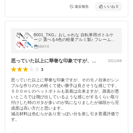
違反報告
いいね
0
B001_TKG』おしゃれな 自転車用ボトルケ
ージ 選べる4色の軽量アルミ製♪ フレームに
取り付けてボトルを収納、５００ｍｌペット
MIXY4
ボトルも使用可
思っていた以上に華奢な印象ですが、その…
2021/4/6
3
思っていた以上に華奢な印象ですが、そのモノ自体がシン
プルな作りのため軽くて使い勝手は良さそうな感じです。
５００ｍＬのペットボトルも装着は出来ますが、路面が悪
いところでは飛び出しているような感じがするくらい取り
付けした時のガタが多いのが気になりましたが値段から完
成度は高い方だと思います。

減点材料は色むらがあり安っぽい分を差し引き普通評価で
す。