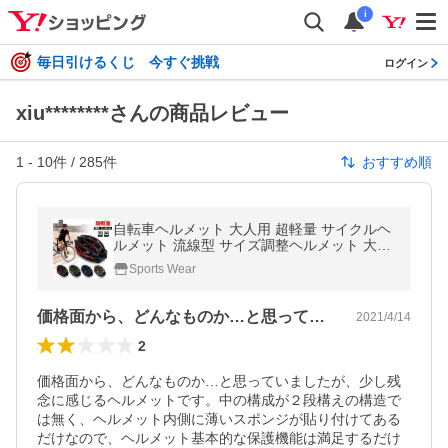
i
毎日引けるくじ 今すぐ挑戦
ログイン
xiu********さんの商品レビュー
1
-
10
件 /
285
件
おすすめ順
自転車ヘルメット 大人用 超軽量 サイクルヘ
ルメット 流線型 サイズ調整ヘルメット 大人
成人 自転車 通学 通勤 通気性良い おしゃれ
Sports Wear
ロードバイク
価格面から、どんなものか…と思っていま…
2021/4/14
2
価格面から、どんなものか…と思っていましたが、少し残
念に感じるヘルメットです。中の構成が２段構えの構造で
は無く、ヘルメット内側に薄いスポンジが貼り付けてある
だけなので、ヘルメット基本的な保護機能は満足するだけ