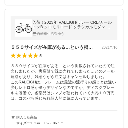
入荷！2023年 RALEIGH/ラレー CRB/カール
トンB クロモリロード クラシカルモダン デ
ィスクブレーキ付 マットスティール
自転車生活課ゆう
５５０サイズが在庫がある…という掲載さ…
2021/4/10
5
５５０サイズが在庫がある…という掲載されていたので注
文しましたが、実店舗で既に売れてしまった…とのメール
連絡があり、残念ながら注文はキャンセルしました。

このRALEIGHは、フレームは最近の流行りの感じとは違い
少しレトロ感が漂うデザインなのですが、ディスクブレー
キを装備で、各部品はシマノが使われていて大凡１０万円
は、コスパも感じられ個人的に気に入っています。
購入した商品
サイズ/550ｍｍ：167-186ｃｍ