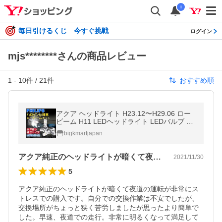
i
毎日引けるくじ 今すぐ挑戦
ログイン
mjs********さんの商品レビュー
1
-
10
件 /
21
件
おすすめ順
アクア ヘッドライト H23.12〜H29.06 ロー
ビーム H11 LEDヘッドライト LEDバルブ 12
000ルーメン １年保証 2個セット
bigkmartjapan
アクア純正のヘッドライトが暗くて夜道の…
2021/11/30
5
アクア純正のヘッドライトが暗くて夜道の運転が非常にス
トレスでの購入です。自分での交換作業は不安でしたが、
交換場所がちょっと狭く苦労しましたが思ったより簡単で
した。早速、夜道での走行。非常に明るくなって満足して