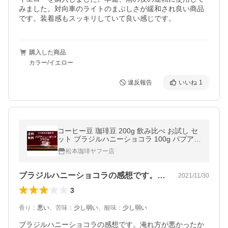
みました。対向車のライトのまぶしさが緩和され良い商品
です。装着感もスッキリしていて良い感じです。
購入した商品
カラー/イエロー
違反報告
いいね
1
コーヒー豆 珈琲豆 200g 飲み比べ お試し セ
ット ブラジルハニーショコラ 100g パプアニ
ューギニア トロピカルマウンテン 100ｇ ス
松本珈琲ヤフー店
ペシャルティ コーヒー
ブラジルハニーショコラの感想です。淹れ…
2021/11/30
3
香り
：
悪い
、
苦味
：
少し弱い
、
酸味
：
少し弱い
ブラジルハニーショコラの感想です。淹れ方が悪かったか