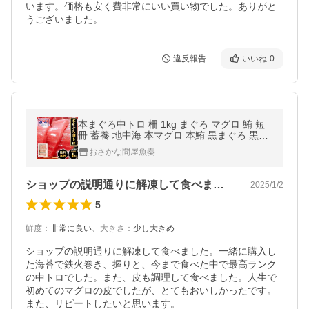
います。価格も安く費非常にいい買い物でした。ありがと
うございました。
違反報告
いいね
0
本まぐろ中トロ 柵 1kg まぐろ マグロ 鮪 短
冊 蓄養 地中海 本マグロ 本鮪 黒まぐろ 黒マ
グロ 中とろ 母の日 父の日 敬老 中元 ギフト
おさかな問屋魚奏
ショップの説明通りに解凍して食べました…
2025/1/2
5
鮮度
：
非常に良い
、
大きさ
：
少し大きめ
ショップの説明通りに解凍して食べました。一緒に購入し
た海苔で鉄火巻き、握りと、今まで食べた中で最高ランク
の中トロでした。また、皮も調理して食べました。人生で
初めてのマグロの皮でしたが、とてもおいしかったです。
また、リピートしたいと思います。
