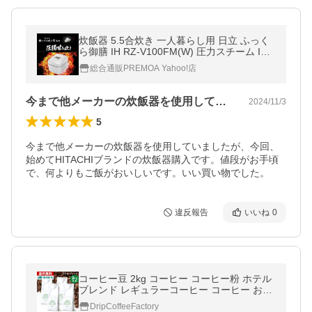
炊飯器 5.5合炊き 一人暮らし用 日立 ふっく
ら御膳 IH RZ-V100FM(W) 圧力スチーム IH
炊飯器 八代目儀兵衛監修 蒸気カット 予約タ
総合通販PREMOA Yahoo!店
イマー HITACHI お祝い 新生活
今まで他メーカーの炊飯器を使用していま…
2024/11/3
5
今まで他メーカーの炊飯器を使用していましたが、今回、
始めてHITACHIブランドの炊飯器購入です。値段がお手頃
で、何よりもご飯がおいしいです。いい買い物でした。
違反報告
いいね
0
コーヒー豆 2kg コーヒー コーヒー粉 ホテル
ブレンド レギュラーコーヒー コーヒー お試
しセット 珈琲 500g×4袋 送料無料
DripCoffeeFactory