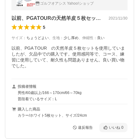
用 商品により多少の色の違いがあります
ゴルフオアシス Yahoo!ショップ
まとめ買い
以前、PGATOURの天然羊皮５枚セッ…
2021/11/30
5
サイズ
：
ちょうどよい
、
生地
：
少し厚め
、
伸縮性
：
良い
以前、PGA TOUR　の天然羊皮５枚セットを使用していま
したが、欠品中での購入です。使用感同等で、コース、練
習に使用していて、耐久性も問題ありません。良い買い物
でした。
投稿者情報
男性/60歳以上/166～170cm/66～70kg
普段着ているサイズ：L
購入した商品
カラー/ホワイト5枚セット、サイズ/24cm
違反報告
いいね
0