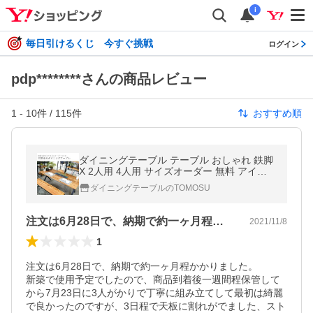
i
毎日引けるくじ 今すぐ挑戦
ログイン
pdp********さんの商品レビュー
1
-
10
件 /
115
件
おすすめ順
ダイニングテーブル テーブル おしゃれ 鉄脚
X 2人用 4人用 サイズオーダー 無料 アイア
ン 無垢 天然木 ナチュラル ハンドメイド家具
ダイニングテーブルのTOMOSU
のTOMOSU
注文は6月28日で、納期で約一ヶ月程か…
2021/11/8
1
注文は6月28日で、納期で約一ヶ月程かかりました。

新築で使用予定でしたので、商品到着後一週間程保管して
から7月23日に3人がかりで丁寧に組み立てして最初は綺麗
で良かったのですが、3日程で天板に割れがでました、スト