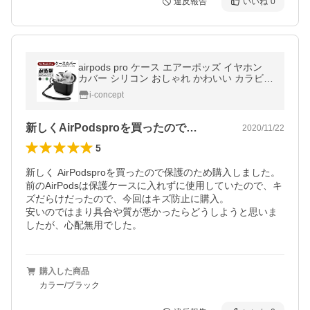
違反報告
いいね
0
airpods pro ケース エアーポッズ イヤホン
カバー シリコン おしゃれ かわいい カラビナ
付き キズ防止 耐衝撃 前面保護 紛失防止 202
i-concept
1年最新版 送料無料
新しくAirPodsproを買ったので…
2020/11/22
5
新しく AirPodsproを買ったので保護のため購入しました。

前のAirPodsは保護ケースに入れずに使用していたので、キ
ズだらけだったので、今回はキズ防止に購入。

安いのではまり具合や質が悪かったらどうしようと思いま
したが、心配無用でした。
購入した商品
カラー/ブラック