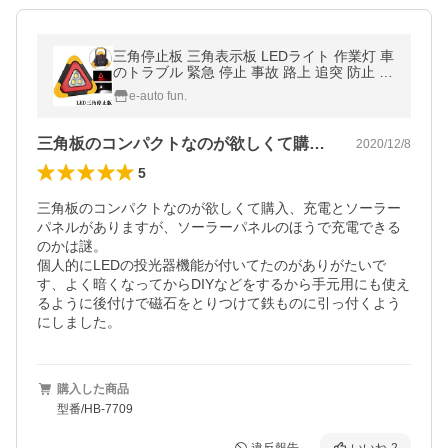
三角停止板 三角表示板 LEDライト 作業灯 車
のトラブル 緊急 停止 事故 路上 追突 防止 キ
ャンプ アウトドア 夜釣り 送料無料
e-auto fun.
三角板のコンパクトなのが欲しくて購入、…
2020/12/8
5
三角板のコンパクトなのが欲しくて購入、充電とソーラー
パネルがありますが、ソーラーパネルのほうで充電できる
のかは謎。

個人的にLEDの投光器機能が付いてたのがありがたいで
す、よく暗くなってからDIYなどをするから手元用にも使え
るように後付けで磁石をとりつけて鉄ものに引っ付くよう
にしました。
購入した商品
型番/HB-7709