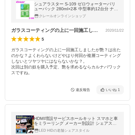
シュアラスター S-109 ゼロウォーターバリ
ューパック 280ml×2本 中型車約12台分 ナノ
成分nano+配合 ガラス系ナノコーティング
クレールオンラインショップ
洗車 用品
ガラスコーティングの上に一回施工しまし…
2020/11/22
5
ガラスコーティングの上に一回施工しましたが艶？は出た
のかな？よくわらないけどやはり何回か複層コーティング
しないとツヤツヤにはならないかな？。

次回は別の奴を購入予定、艶を求めるならカルナバワック
スですね。
違反報告
いいね
1
HDMI増設サービスホールキット スマホと車
をミラーリング メーカー別設計 シェアスタ
イル カスタム パーツ
LED HIDの老舗シェアスタイル