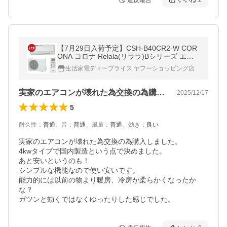
違反報告
いいね
2
【7月29日入荷予定】CSH-B40CR2-W COR
ONA コロナ Relala(リララ)Bシリーズ エア
コン 4.0kW 単相200V 主に14畳用 日本製 ホ
生活家電ディープライス ヤフーショッピング店
ワイト 時間指定不可
実家のエアコンが壊れた為交換の為購入し…
2025/12/17
5
耐久性
：
普通
、
音
：
普通
、
風量
：
普通
、
効き
：
良い
実家のエアコンが壊れた為交換の為購入しました。

4kwタイプで国内製造という点で決めました。

あと安いというのも！

シンプルな機能なので使い安いです。

能力的には以前の物より暖房、冷房が柔らかくなったか
な？

ガツンと効くではなくゆったりした感じでした。