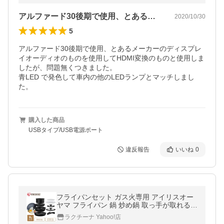
アルファード30後期で使用、とあるメー…
2020/10/30
5
アルファード30後期で使用、とあるメーカーのディスプレ
イオーディオのものを使用してHDMI変換のものと使用しま
したが、問題無くつきました。

青LED で発色して車内の他のLEDランプとマッチしまし
た。
購入した商品
USBタイプ/USB電源ポート
違反報告
いいね
0
フライパンセット ガス火専用 アイリスオー
ヤマ フライパン 鍋 炒め鍋 取っ手が取れる
高耐久4層構造 ダイヤモンドコートパン NTF
ラクチーナ Yahoo!店
-SEG9 *