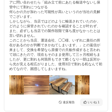
アに問い合わせたら「組み立て前にあたる輸送中ないし保
管中にて割れにつながる

何らかの力が加わった可能性が高いというのが当社の見解
でございます。

しかしながら、当店ではどのように輸送されていたのか、

どのように保管されていたのかを確認することが叶わず、

また、必ずしも当店での製作段階で落ち度がなかったとは
言い切れません。

このことから当店、運送会社、◯◯様、いずれに責任の所
在があるのかが判断できかねてしまいます。」との返信が
来まして、交換を希望なら原価での天板作成すると言われ
て頭にきたので、現在もそのまま使用して三ヶ月程経ちま
したが、更に割れも何箇所もできて酷くなり一部は反対か
ら光が見える程広がりました、使用3日で割れる机なんて初
めてなので、困惑してしまいますね。
違反報告
いいね
1