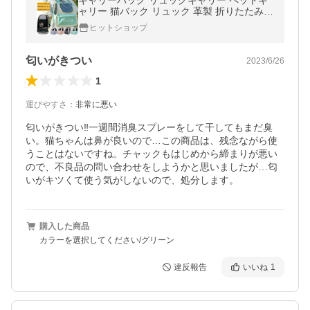
キャリーバッグ リュックキャリー ペットキ
ャリー 猫バック リュック 革製 折りたたみ
猫キャリー 透明窓 ペットキャリーバッグ 選
ヒットショップ
べる4色
匂いがきつい
2023/6/26
1
運びやすさ
：
非常に悪い
匂いがきつい‼️一週間消臭スプレーをして干してもまだ臭
い。猫ちゃんは鼻が良いので…この商品は、残念ながら使
うことはないですね。チャックもはじめから締まりが悪い
ので、不良品の問い合わせをしようかと思いましたが…匂
いがキツくて使う気がしないので、処分します。
購入した商品
カラーを選択してください/グリーン
違反報告
いいね
1