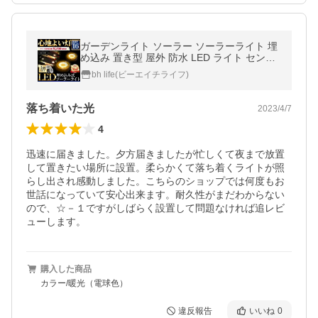
ガーデンライト ソーラー ソーラーライト 埋
め込み 置き型 屋外 防水 LED ライト センサ
ー おしゃれ 明るい
bh life(ビーエイチライフ)
落ち着いた光
2023/4/7
4
迅速に届きました。夕方届きましたが忙しくて夜まで放置
して置きたい場所に設置。柔らかくて落ち着くライトが照
らし出され感動しました。こちらのショップでは何度もお
世話になっていて安心出来ます。耐久性がまだわからない
ので、☆－１ですがしばらく設置して問題なければ追レビ
ューします。
購入した商品
カラー/暖光（電球色）
違反報告
いいね
0