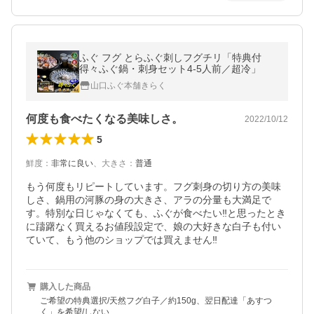
ふぐ フグ とらふぐ刺しフグチリ「特典付
得々ふぐ鍋・刺身セット4-5人前／超冷」
山口ふぐ本舗きらく
何度も食べたくなる美味しさ。
2022/10/12
5
鮮度
：
非常に良い
、
大きさ
：
普通
もう何度もリピートしています。フグ刺身の切り方の美味
しさ、鍋用の河豚の身の大きさ、アラの分量も大満足で
す。特別な日じゃなくても、ふぐが食べたい‼️と思ったとき
に躊躇なく買えるお値段設定で、娘の大好きな白子も付い
ていて、もう他のショップでは買えません‼️
購入した商品
ご希望の特典選択/天然フグ白子／約150g、翌日配達「あすつ
く」を希望/しない