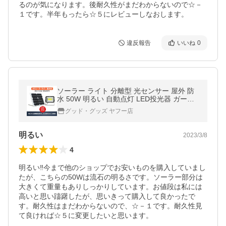
るのが気になります。後耐久性がまだわからないので☆－
１です。半年もったら☆５にレビューしなおします。
違反報告
いいね
0
ソーラー ライト 分離型 光センサー 屋外 防
水 50W 明るい 自動点灯 LED投光器 ガーデ
ンライト 駐車場灯 ガレージ 外灯 TYH-50W
グッド・グッズ ヤフー店
K
明るい
2023/3/8
4
明るい‼️今まで他のショップでお安いものを購入していまし
たが、こちらの50Wは流石の明るさです。ソーラー部分は
大きくて重量もありしっかりしています。お値段は私には
高いと思い躊躇したが、思いきって購入して良かったで
す。耐久性はまだわからないので、☆－１です。耐久性見
て良ければ☆５に変更したいと思います。