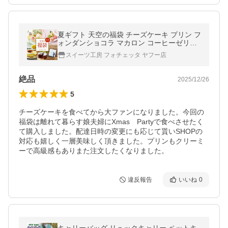
夏ギフト 天空の福袋 チーズケーキ プリン フ
ォンダンショコラ マカロン コーヒーゼリー
詰め合わせ 個包装 ギフト お菓子 ヒルナンデ
スイーツ工房 フォチェッタ ヤフー店
ス
絶品
2025/12/26
5
チーズケーキを食べてから大ファンになりました。今回の
福袋は離れて暮らす娘夫婦にXmas　Partyで食べさせたく
て購入しました。配達日時の変更にも応じて貰いSHOPの
対応も嬉しく一層美味しく頂きました。プリンもクリーミ
ーで高級感もありまた注文したくなりました。
違反報告
いいね
0