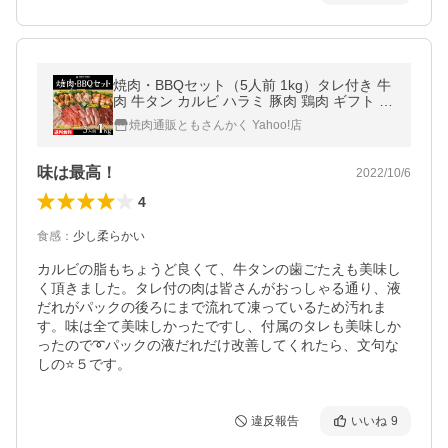
焼肉・BBQセット（5人前 1kg）タレ付き 牛
肉 牛タン カルビ ハラミ 豚肉 鶏肉 ギフト T
Vで紹介 送料無料
焼肉通販ともさんかく Yahoo!店
味は最高！
2022/10/6
4
食感
：
少し柔らかい
カルビの脂もちょうど良くて、牛タンの歯ごたえも美味し
く頂きました。タレ付の肉は皆さんがおっしゃる通り、液
だれがパックの後ろにまで流れて凍っているため汚れま
す。味は全て美味しかったですし、付属のタレも美味しか
ったので➰パックの液だれだけ改善してくれたら、文句な
違反報告
いいね
9