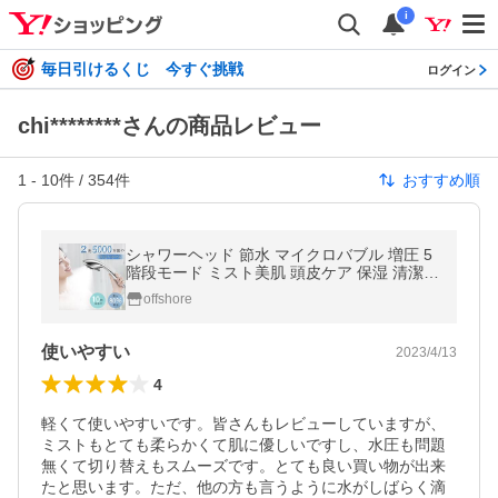
i
毎日引けるくじ 今すぐ挑戦
ログイン
chi********さんの商品レビュー
1
-
10
件 /
354
件
おすすめ順
シャワーヘッド 節水 マイクロバブル 増圧 5
階段モード ミスト美肌 頭皮ケア 保湿 清潔
毛穴汚れ洗浄 美肌 美髪 アダプター付取付簡
offshore
単 水漏れ防止 国際基準G1/2
使いやすい
2023/4/13
4
軽くて使いやすいです。皆さんもレビューしていますが、
ミストもとても柔らかくて肌に優しいですし、水圧も問題
無くて切り替えもスムーズです。とても良い買い物が出来
たと思います。ただ、他の方も言うように水がしばらく滴