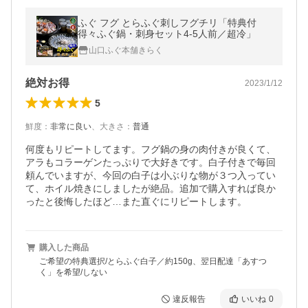
ふぐ フグ とらふぐ刺しフグチリ「特典付
得々ふぐ鍋・刺身セット4-5人前／超冷」
山口ふぐ本舗きらく
絶対お得
2023/1/12
5
鮮度
：
非常に良い
、
大きさ
：
普通
何度もリピートしてます。フグ鍋の身の肉付きが良くて、
アラもコラーゲンたっぷりで大好きです。白子付きで毎回
頼んでいますが、今回の白子は小ぶりな物が３つ入ってい
て、ホイル焼きにしましたが絶品。追加で購入すれば良か
ったと後悔したほど…また直ぐにリピートします。
購入した商品
ご希望の特典選択/とらふぐ白子／約150g、翌日配達「あすつ
く」を希望/しない
違反報告
いいね
0