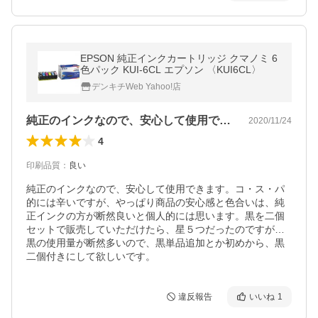
EPSON 純正インクカートリッジ クマノミ 6
色パック KUI-6CL エプソン 〈KUI6CL〉
デンキチWeb Yahoo!店
純正のインクなので、安心して使用できま…
2020/11/24
4
印刷品質
：
良い
純正のインクなので、安心して使用できます。コ・ス・パ
的には辛いですが、やっぱり商品の安心感と色合いは、純
正インクの方が断然良いと個人的には思います。黒を二個
セットで販売していただけたら、星５つだったのですが…
黒の使用量が断然多いので、黒単品追加とか初めから、黒
二個付きにして欲しいです。
違反報告
いいね
1