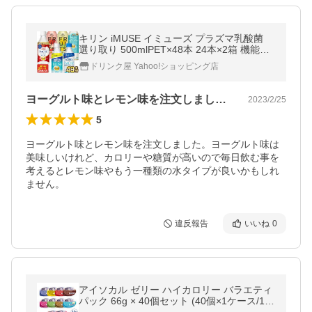
キリン iMUSE イミューズ プラズマ乳酸菌
選り取り 500mlPET×48本 24本×2箱 機能性
表示食品 免疫ケア 【1〜2営業日以内に出
ドリンク屋 Yahoo!ショッピング店
荷】 送料無料
ヨーグルト味とレモン味を注文しました。…
2023/2/25
5
ヨーグルト味とレモン味を注文しました。ヨーグルト味は
美味しいけれど、カロリーや糖質が高いので毎日飲む事を
考えるとレモン味やもう一種類の水タイプが良いかもしれ
ません。
違反報告
いいね
0
アイソカル ゼリー ハイカロリー バラエティ
パック 66g × 40個セット (40個×1ケース/10