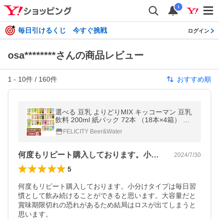
i
毎日引けるくじ 今すぐ挑戦
ログイン
osa********さんの商品レビュー
1
-
10
件 /
160
件
おすすめ順
選べる 豆乳 よりどりMIX キッコーマン 豆乳
飲料 200ml 紙パック 72本 （18本×4箱） よ
りどり4ケース 送料無料
FELICITY Beer&Water
何度もリピート購入しております。小分け…
2024/7/30
5
何度もリピート購入しております。小分けタイプは毎日習
慣として飲み続けることができると思います。大容量だと
賞味期限切れの恐れがあるため結局はロスが出てしまうと
思います。