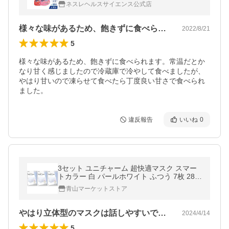
種×各4個) (ネスレ 栄養 たんぱく質 介護 ア
ネスレヘルスサイエンス公式店
ソート hc1 cp)
様々な味があるため、飽きずに食べられま…
2022/8/21
5
様々な味があるため、飽きずに食べられます。常温だとか
なり甘く感じましたので冷蔵庫で冷やして食べましたが、
やはり甘いので凍らせて食べたら丁度良い甘さで食べられ
ました。
違反報告
いいね
0
3セット ユニチャーム 超快適マスク スマー
トカラー 白 パールホワイト ふつう 7枚 280
5-3
青山マーケットストア
やはり立体型のマスクは話しやすいです。…
2024/4/14
5