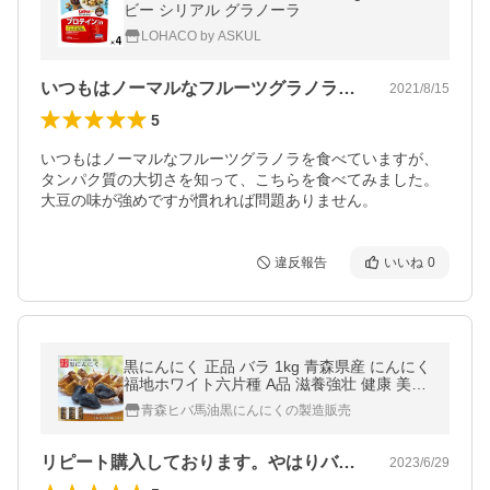
ビー シリアル グラノーラ
LOHACO by ASKUL
いつもはノーマルなフルーツグラノラを食…
2021/8/15
5
いつもはノーマルなフルーツグラノラを食べていますが、
タンパク質の大切さを知って、こちらを食べてみました。
大豆の味が強めですが慣れれば問題ありません。
違反報告
いいね
0
黒にんにく 正品 バラ 1kg 青森県産 にんにく
福地ホワイト六片種 A品 滋養強壮 健康 美容
長期2段熟成 道奥美女 爆買
青森ヒバ馬油黒にんにくの製造販売
リピート購入しております。やはりバラか…
2023/6/29