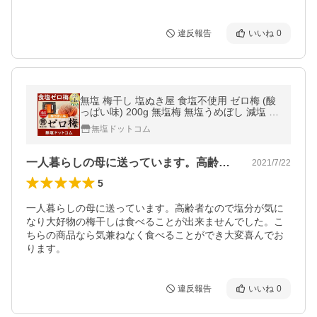
違反報告
いいね
0
無塩 梅干し 塩ぬき屋 食塩不使用 ゼロ梅 (酸
っぱい味) 200g 無塩梅 無塩うめぼし 減塩 中
の方にも 紀州南高梅 お中元 ギフト プレゼン
無塩ドットコム
ト
一人暮らしの母に送っています。高齢者な…
2021/7/22
5
一人暮らしの母に送っています。高齢者なので塩分が気に
なり大好物の梅干しは食べることが出来ませんでした。こ
ちらの商品なら気兼ねなく食べることができ大変喜んでお
ります。
違反報告
いいね
0