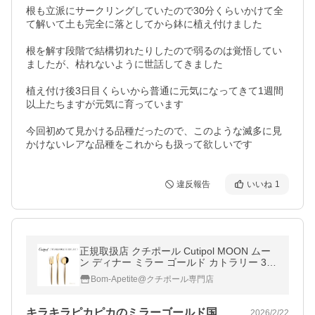
根も立派にサークリングしていたので30分くらいかけて全
て解いて土も完全に落としてから鉢に植え付けました

根を解す段階で結構切れたりしたので弱るのは覚悟してい
ましたが、枯れないように世話してきました

植え付け後3日目くらいから普通に元気になってきて1週間
以上たちますが元気に育っています

今回初めて見かける品種だったので、このような滅多に見
かけないレアな品種をこれからも扱って欲しいです
違反報告
いいね
1
正規取扱店 クチポール Cutipol MOON ムー
ン ディナー ミラー ゴールド カトラリー 3点
セット ディナーナイフ ディナーフォーク テ
Bom-Apetite@クチポール専門店
ーブルスプーン 爆買
キラキラピカピカのミラーゴールド国内正…
2026/2/22