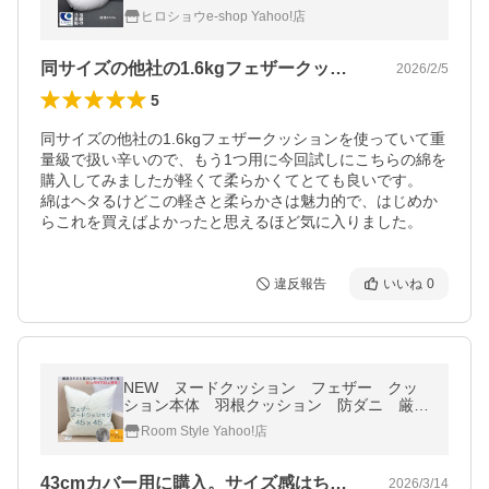
ョンBODY クッションカバー 洗える 送料無
ヒロショウe-shop Yahoo!店
料
同サイズの他社の1.6kgフェザークッ…
2026/2/5
5
同サイズの他社の1.6kgフェザークッションを使っていて重
量級で扱い辛いので、もう1つ用に今回試しにこちらの綿を
購入してみましたが軽くて柔らかくてとても良いです。

綿はヘタるけどこの軽さと柔らかさは魅力的で、はじめか
らこれを買えばよかったと思えるほど気に入りました。
違反報告
いいね
0
NEW ヌードクッション フェザー クッ
ション本体 羽根クッション 防ダニ 厳選
された上質のフェザー使用 モデルルーム仕
Room Style Yahoo!店
様 45x45cm(実寸46x46)
43cmカバー用に購入。サイズ感はちょ…
2026/3/14