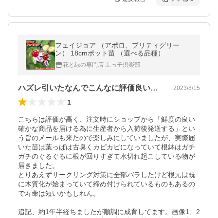
フェイジョア （アポロ、プリティグリー
ン） 18cmポット苗 （選べる品種）
花と緑の専門店 土っ子倶楽部
ハズレ引いたなんでこんなに評価良いの？
2023/8/15
1
こちらは評価が高く、注文時にショップから「鮮度の良い
確かな商品を届ける為に生産者から入荷後発送する」とい
う旨のメールも来たので楽しみにしていましたが、実際届
いた苗は葉っぱは古臭くカピカピになっていて根鉢はガチ
ガチのぐるぐるに根が回りすぎて水切れ起こしている物が
届きました。

とりあえずサークリング対策に全部バラしたけど根元は既
に木質化が始まっていて締め付けられているものもあるの
で寿命は短いかもしれん。

追記、約1年半経ちましたが順調に成育してます。画像1、2