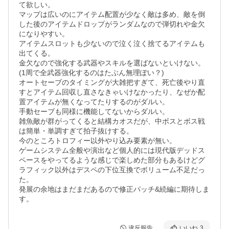
て欲しい。

マップは広いのにアイテム配置が少なく敵は多め、敵を倒
した後のアイテムドロップがランダムなので弾切れや金欠
になりやすい。

アイテムスロットも少ないので泣く泣く捨てるアイテムも
出てくる。

金欠なので強化する武器やスキルを選ばないといけない。
(1周で全武器強化するのはたぶん無理ぽい？)

オートセーブのタイミングが大雑把すぎて、死亡後やり直
すとアイテム回収し直さなきゃいけなかったり、なぜか配
置アイテムが無くなってたりするのがダルい。

手動セーブも同様に機能してないからダルい。

雑魚敵が群がってくると結構カオスだが、中ボスとボス戦
は簡単・単調すぎて拍子抜けする。

今のところトロフィー以外やり込み要素が無い。

ゲームシステム全般や演出など個人的には現代版デッドス
ペースをやってるような感じで楽しめた部分もあるけどグ
ラフィック以外はデスペの下位互換でボリューム不足だっ
た。

発展の余地はまだまだあるので修正パッチ&続編に期待しま
す。
違反報告
いいね
3