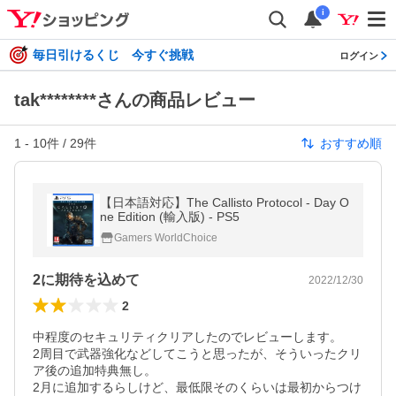
i
毎日引けるくじ 今すぐ挑戦
ログイン
tak********さんの商品レビュー
1
-
10
件 /
29
件
おすすめ順
【日本語対応】The Callisto Protocol - Day O
ne Edition (輸入版) - PS5
Gamers WorldChoice
2に期待を込めて
2022/12/30
2
中程度のセキュリティクリアしたのでレビューします。

2周目で武器強化などしてこうと思ったが、そういったクリ
ア後の追加特典無し。

2月に追加するらしけど、最低限そのくらいは最初からつけ