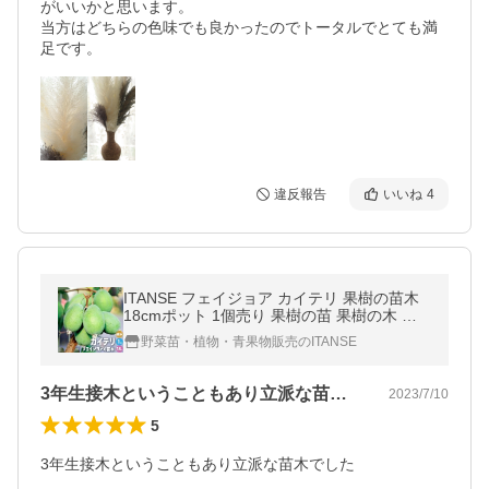
がいいかと思います。

当方はどちらの色味でも良かったのでトータルでとても満
足です。
違反報告
いいね
4
ITANSE フェイジョア カイテリ 果樹の苗木
18cmポット 1個売り 果樹の苗 果樹の木 熱
帯 イタンセ公式
野菜苗・植物・青果物販売のITANSE
3年生接木ということもあり立派な苗木で…
2023/7/10
5
3年生接木ということもあり立派な苗木でした
