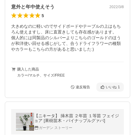
意外と年中使えそう
2022/3/8
5
大きめなのに軽いのでサイドボードやテーブルの上はもち
ろん使えますし、床に直置きしても存在感があります。

個人的には同製品のシルバーよりこちらのゴールドのほう
が和洋使い回せる感じがして、合うドライフラワーの種類
やカラーもこちらの方があると思いました:)
購入した商品
カラー/マルチ、サイズ/FREE
違反報告
いいね
1
【ニキータ】 挿木苗 ２年苗 １等苗 フェイジ
ョア [果樹苗木・パイナップルグァバ]
ガーデン ストーリー