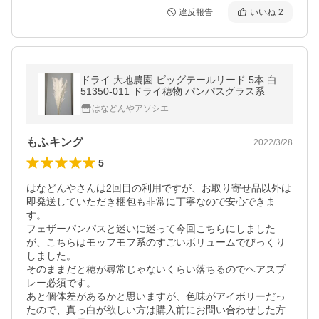
違反報告
いいね
2
ドライ 大地農園 ビッグテールリード 5本 白
51350-011 ドライ穂物 パンパスグラス系
はなどんやアソシエ
もふキング
2022/3/28
5
はなどんやさんは2回目の利用ですが、お取り寄せ品以外は
即発送していただき梱包も非常に丁寧なので安心できま
す。

フェザーパンパスと迷いに迷って今回こちらにしました
が、こちらはモッフモフ系のすごいボリュームでびっくり
しました。

そのままだと穂が尋常じゃないくらい落ちるのでヘアスプ
レー必須です。

あと個体差があるかと思いますが、色味がアイボリーだっ
たので、真っ白が欲しい方は購入前にお問い合わせした方