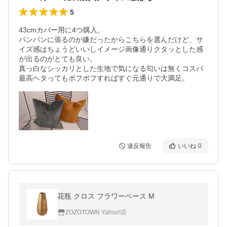
5
43cmカバー用に4つ購入。

パンパンに張るのが嫌だったからこちらを選んだけど、サ
イズ感はちょうどいいしイメージ画像通りクタッとした感
が出るのがとても良い。

真っ白なシッカリとした生地で気になる匂いは無くコスパ
最高ヘタってもポフポフすればすぐ元通りで大満足。
違反報告
いいね
0
花瓶 クロス フラワーベース M
ZOZOTOWN Yahoo!店