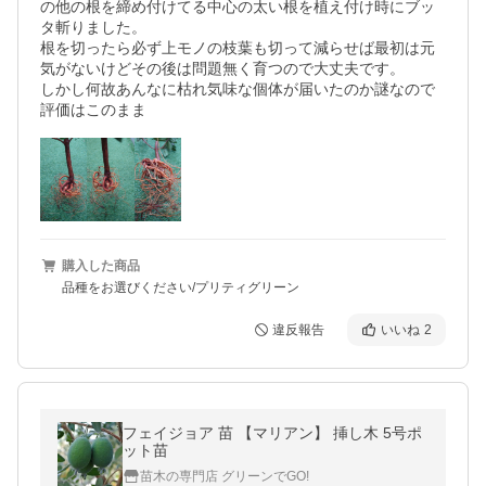
の他の根を締め付けてる中心の太い根を植え付け時にブッ
タ斬りました。

根を切ったら必ず上モノの枝葉も切って減らせば最初は元
気がないけどその後は問題無く育つので大丈夫です。

しかし何故あんなに枯れ気味な個体が届いたのか謎なので
評価はこのまま
購入した商品
品種をお選びください/プリティグリーン
違反報告
いいね
2
フェイジョア 苗 【マリアン】 挿し木 5号ポ
ット苗
苗木の専門店 グリーンでGO!