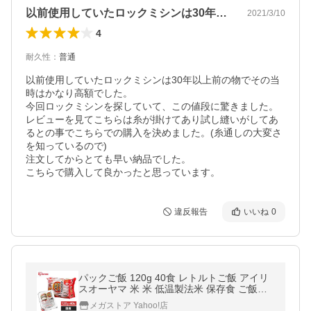
以前使用していたロックミシンは30年以…
2021/3/10
4
耐久性
：
普通
以前使用していたロックミシンは30年以上前の物でその当
時はかなり高額でした。

今回ロックミシンを探していて、この値段に驚きました。

レビューを見てこちらは糸が掛けてあり試し縫いがしてあ
るとの事でこちらでの購入を決めました。(糸通しの大変さ
を知っているので)

注文してからとても早い納品でした。

こちらで購入して良かったと思っています。
違反報告
いいね
0
パックご飯 120g 40食 レトルトご飯 アイリ
スオーヤマ 米 米 低温製法米 保存食 ご飯パ
ック 120g レトルトご飯 ご飯 パックごはん
メガストア Yahoo!店