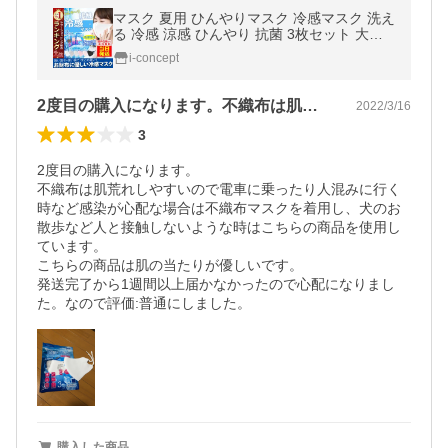
マスク 夏用 ひんやりマスク 冷感マスク 洗え
る 冷感 涼感 ひんやり 抗菌 3枚セット 大人
用 立体 花粉対策 在庫あり 送料無料 父の日
i-concept
プレゼント セール
2度目の購入になります。不織布は肌荒れ…
2022/3/16
3
2度目の購入になります。

不織布は肌荒れしやすいので電車に乗ったり人混みに行く
時など感染が心配な場合は不織布マスクを着用し、犬のお
散歩など人と接触しないような時はこちらの商品を使用し
ています。

こちらの商品は肌の当たりが優しいです。

発送完了から1週間以上届かなかったので心配になりまし
購入した商品