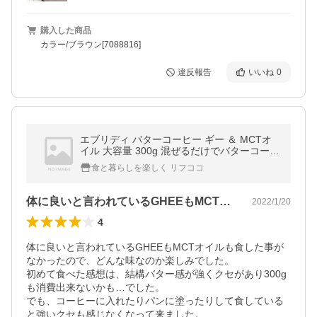
購入した商品
カラー/ブラウン[7088816]
違反報告
いいね
0
エブリディ バターコーヒー ギー ＆ MCTオ
イル 大容量 300g 混ぜるだけでバターコーヒ
ー ギー ＆ MCTオイル 送料無料
食と暮らしを楽しく リフココ
体に良いと言われているGHEEもMCT…
2022/1/20
4
体に良いと言われているGHEEもMCTオイルも食した事が
なかったので、どんな味なのか楽しみでした。

初めて食べた感想は、結構バター感が強くクセがあり300g
も消費出来ないかも…でした。

でも、コーヒーに入れたりパンに塗ったりして食している
と強いクセも感じなくなって来ました。
