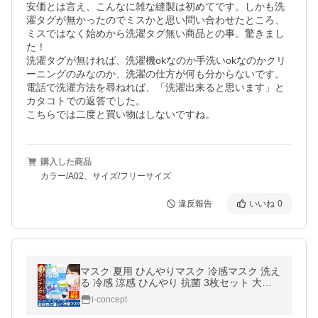
安価とは言え、こんなに雑な縫製は初めてです。しかも洗
濯タグが無かったのでミスかと思い問い合わせたところ、
ミスではなく始めから洗濯タグ無い商品との事。驚きまし
た！

洗濯タグが無ければ、洗濯機okなのか手洗いokなのかクリ
ーニングのみなのか、洗濯の仕方が何も分からないです。

電話で洗濯方法を尋ねれば、「洗濯出来ると思います」と
カタコトでの返答でした。

こちらでは二度と買い物はしないですね。
購入した商品
カラー/A02、サイズ/フリーサイズ
違反報告
いいね
0
マスク 夏用 ひんやりマスク 冷感マスク 洗え
る 冷感 涼感 ひんやり 抗菌 3枚セット 大人
用 立体 花粉対策 在庫あり 送料無料 父の日
i-concept
プレゼント セール