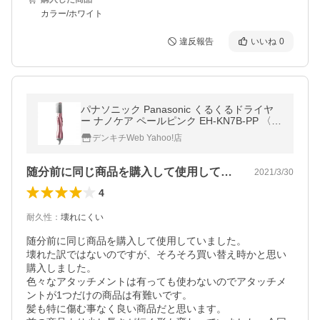
カラー/ホワイト
違反報告
いいね
0
パナソニック Panasonic くるくるドライヤ
ー ナノケア ペールピンク EH-KN7B-PP 〈E
HKN7B-PP〉
デンキチWeb Yahoo!店
随分前に同じ商品を購入して使用していま…
2021/3/30
4
耐久性
：
壊れにくい
随分前に同じ商品を購入して使用していました。

壊れた訳ではないのですが、そろそろ買い替え時かと思い
購入しました。

色々なアタッチメントは有っても使わないのでアタッチメ
ントが1つだけの商品は有難いです。

髪も特に傷む事なく良い商品だと思います。
