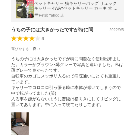
ペットキャリー 猫キャリーバッグ リュック
キャリー 4WAYペットキャリー カーキ 犬 キ
ャリー おでかけ お出かけ 犬 猫旅行 ペット
Pet館 Yahoo!店
うちの子には大きかったですが特に問題な…
2022/9/5
4
運びやすさ
：
良い
うちの子には大きかったですが特に問題なく使用出来まし
た。カラーがブラウン×薄グレーで写真と違いました。私は
薄グレーで良かったです。

自転車のカゴにスッポリ入るので病院通いにとても重宝し
ています。

キャリーでコロコロ引っ張る時に本体が傾いてしまうので
中で転がってました(笑)

入る事を嫌がらないように普段は横向きにしてリビングに
置いてあります。中に入って寝てたりしてます。