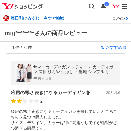
i
毎日引けるくじ 今すぐ挑戦
ログイン
mtg********さんの商品レビュー
1
-
10
件 /
73
件
おすすめ順
サマーカーディガン レディース カーディガ
ン 長袖 ひんやり 涼しい 無地 シンプル サマ
ーニット UVカット 冷房対策 涼感 薄手 春夏
吉田商事
オシャレ
冷房の寒さ凌ぎになるカーディガンを探し…
2021/9/6
2
冷房の寒さ凌ぎになるカーディガンを探していたところこ
ちらを見つけ購入しました。

サイズ、デザイン、カラーは特に問題なしですが縫製がざ
つ過ぎる商品です。
