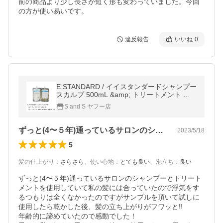
前の商品より少し長さが短く形も変わっていました。今回
の方が使い易いです。
違反報告
いいね
0
E STANDARD / イイスタンダードシャンプー
スカルプ 500mL &amp; トリートメント ス
カルプ 500mL 詰替 セット
S and S ヤフー店
ずっと(4〜５年)通っているサロンのシ…
2023/5/18
5
髪の仕上がり
：
さらさら
、
使い心地
：
とても良い
、
泡立ち
：
良い
ずっと(4〜５年)通っているサロンのシャンプーとトリート
メントを使用していて私の髪には合っていたので浮気をす
るつもりは全くなかったのですがサンプルを頂いて試しに
使用したら乾かした後、髪の立ち上がりがフワッと‼︎

年齢的に諦めていたので感動でした！
