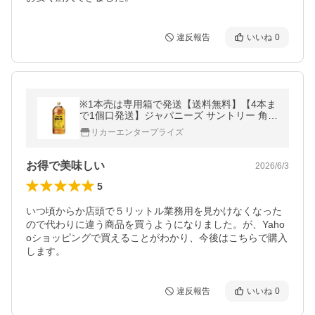
違反報告
いいね
0
※1本売は専用箱で発送【送料無料】【4本ま
で1個口発送】ジャパニーズ サントリー 角瓶
業務用 角 5000ml 5Lペット 1本※リキュール
リカーエンタープライズ
お得で美味しい
2026/6/3
5
いつ頃からか店頭で５リットル業務用を見かけなくなった
ので代わりに違う商品を買うようになりました。が、Yaho
oショッピングで買えることがわかり、今後はこちらで購入
します。
違反報告
いいね
0