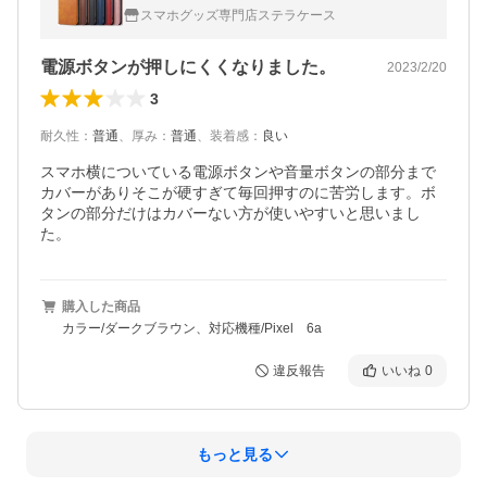
XL 10a ケース 手帳型ケース スマホケース
スマホグッズ専門店ステラケース
ピクセル10a ケース
電源ボタンが押しにくくなりました。
2023/2/20
3
耐久性
：
普通
、
厚み
：
普通
、
装着感
：
良い
スマホ横についている電源ボタンや音量ボタンの部分まで
カバーがありそこが硬すぎて毎回押すのに苦労します。ボ
タンの部分だけはカバーない方が使いやすいと思いまし
た。
購入した商品
カラー/ダークブラウン、対応機種/Pixel 6a
違反報告
いいね
0
もっと見る