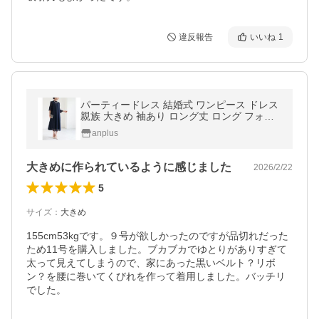
違反報告
いいね
1
パーティードレス 結婚式 ワンピース ドレス
親族 大きめ 袖あり ロング丈 ロング フォー
マルドレス 大きいサイズ 春 夏 秋 冬 20代 3
anplus
0代 40代 50代 60代
大きめに作られているように感じました
2026/2/22
5
サイズ
：
大きめ
155cm53kgです。９号が欲しかったのですが品切れだった
ため11号を購入しました。ブカブカでゆとりがありすぎて
太って見えてしまうので、家にあった黒いベルト？リボ
ン？を腰に巻いてくびれを作って着用しました。バッチリ
でした。