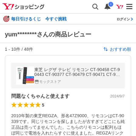
i
毎日引けるくじ 今すぐ挑戦
ログイン
yum********さんの商品レビュー
1
-
10
件 /
48
件
おすすめ順
東芝 レグザ テレビ リモコン CT-90458 CT-9
0443 CT-90377 CT-90479 CT-90471 CT-90
481 CT-90478 CT-90459 CT-90339 TOSHIB
モックストア
A REGZA 代用リモコン REMOSTA
問題なくちゃんと使えます
2024/9/7
5
2010年製の東芝REGZA、形名47Z9000、リモコンはCT-90
339です。同じリモコンを探しましたが古すぎてどこにも純
正品は売ってませんでした。こちらのリモコンは配列もほ
ぼ同じで電池を入れたらすぐに使えました。REGZAリンク