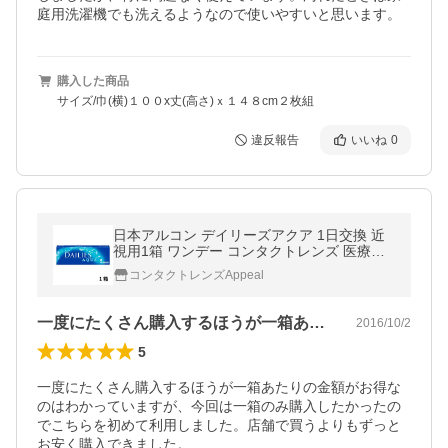
庭用洗濯機でも洗えるようなので使いやすいと思います。
購入した商品
サイズ/巾(横)１００x丈(高さ)ｘ１４８cm２枚組
違反報告
いいね
0
日本アルコン デイリーズアクア 1日交換 近
視用1箱 ワンデー コンタクトレンズ 医療機
器承認番号 21000BZY00068000
コンタクトレンズAppeal
一度にたくさん購入するほうが一箱あたり…
2016/10/2
5
一度にたくさん購入するほうが一箱あたりの金額がお得な
のはわかっていますが、今回は一箱のみ購入したかったの
でこちらを初めて利用しました。店舗で買うよりもずっと
お安く購入できました。