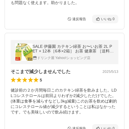
も問題なく使えます。助かりました。
違反報告
いいね
0
SALE 伊藤園 カテキン緑茶 お〜いお茶 2L P
ET × 12本［6本×2箱］ お茶 健康茶 ［送料無
料］ 【3〜4営業日以内に出荷】
ドリンク屋 Yahoo!ショッピング店
そこまで減少しませんでした
2025/5/13
5
健診前の２か月間毎日このカテキン緑茶を飲みました。LD
Lコレステロールは前回よりわずか2減少しただけでした。
(体重は食事を減らすなどし3kg減量)このお茶を飲めば劇的
にコレステロール値が減少するということは私はなかった
です。でも美味しいので飲み続けます。
違反報告
いいね
0