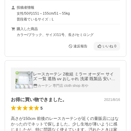
投稿者情報
女性/50代/151～155cm/51～55kg
普段着ているサイズ：L
購入した商品
カラー/ブラック、サイズ/11号、長さ/セミロング
違反報告
いいね
0
レースカーテン 2枚組 ミラー オーダー サイ
ズ 一覧 遮熱 uv おしゃれ 洗濯 既製品 安い
幅100 ( 幅130 幅150 幅200 は1枚入) 無地 レ
カーテン 専門店 cloth shop 布や
ースのカーテン
お得に買い物できました。
2021/8/16
5
高さが150cm 前後のレースカーテンが近くの量販店にはな
かったのでネットで探しました。少し生地が薄いように感
じましたが、特に問題なく使えています。汚れたときは家