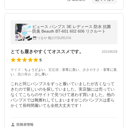
ビュース パンプス 3E レディース 防水 抗菌
防臭 Beauth BT-601 602 606 リクルート
つるや 靴のTSURUYA
とても履きやすくてオススメです。
2024/8/28
5
サイズ
：
ちょうどよい
、
安定感
：
非常に良い
、
歩きやすさ
：
非常に良
い
、
底の厚み
：
少し厚い
これと同じパンプスをずっと履いていましたが古くなって
きたので新しいのを探していました。実店舗には売ってい
なくてこちらのサイトで見つけて迷わず買いました。他の
パンプスでは靴擦れしてしまいますがこのパンプスは柔ら
かくて長時間履いても全然大丈夫です！
投稿者情報