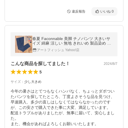
違反報告
いいね
0
春夏 Faconnable 美脚 チノパンツ 大きいサ
イズ 綿麻 涼しい 無地 きれいめ 製品染め キ
レカジ ベーシック 爽やか メンズ 3L 4L 5L 6
アートフィッシュ Yahoo!店
L 7L 8L
こんな商品を探してました！
2024/8/7
5
サイズ
：
少し大きめ
今年の暑さはとてつもなくハンパなく、ちょっとダボつい
たパンツを探してたところ、丁度よさそうな品を見つけ、
早速購入、多少の直しはしなくてはならなかったのです
が、この安さで購入できた事に大変、満足しています。

配送トラブルがありましたが、無事に届いて、安心しまし
た。

また、機会があればよろしくお願いいたします。