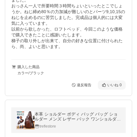
ました。

おっさん一人で所要時間３時間ちょいといったとこでしょ
うか。ねじ締め80％の力加減が難しいのとパーツ9,10,15の
ねじを止めるのに苦労しました。完成品は個人的には大変
気に入っています。

以前から欲しかった、ロフトベッド、今回このような価格
で購入できたことに感謝いたします。

梯子の取り外しが出来て、自分の好きな位置に付けられた
ら、尚、よいと思います。
購入した商品
カラー/ブラック
違反報告
いいね
0
本革 ショルダー ボディ バッグ バッグ ショ
ルダー メンズ レザー バック ワンショルダー
斜めがけ 肩掛け プレゼント 父の日 ホワイ
treflestore
トデー