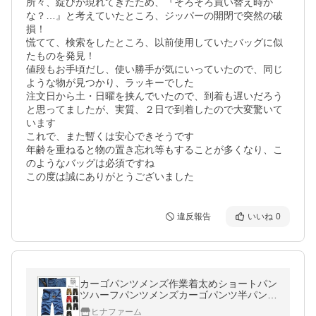
所々、綻びが現れてきたため、『そろそろ買い替え時か
な？…』と考えていたところ、ジッパーの開閉で突然の破
損！

慌てて、検索をしたところ、以前使用していたバッグに似
たものを発見！

値段もお手頃だし、使い勝手が気にいっていたので、同じ
ような物が見つかり、ラッキーでした

注文日から土・日曜を挟んでいたので、到着も遅いだろう
と思ってましたが、実質、２日で到着したので大変驚いて
います

これで、また暫くは安心できそうです

年齢を重ねると物の置き忘れ等もすることが多くなり、こ
のようなバッグは必須ですね

この度は誠にありがとうございました
違反報告
いいね
0
カーゴパンツメンズ作業着太めショートパン
ツハーフパンツメンズカーゴパンツ半パン大
きいサイズ迷彩
ヒナファーム