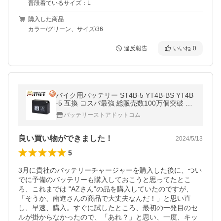
普段着ているサイズ：L
購入した商品
カラー/グリーン、サイズ/36
違反報告
いいね
0
バイク用バッテリー ST4B-5 YT4B-BS YT4B
-5 互換 コスパ最強 総販売数100万個突破 G
T4B-5 FT4B-5に互換 100％交換保証 超得割
バッテリーストアドットコム
引 最速納品 スーパーナット
良い買い物ができました！
2024/5/13
5
3月に貴社のバッテリーチャージャーを購入した後に、つい
でに予備のバッテリーも購入しておこうと思ってたとこ
ろ、これまでは "AZさん”の品を購入していたのですが、
「そうか、南進さんの商品で大丈夫なんだ！」と思い直
し、早速、購入。すぐに試したところ、最初の一発目のセ
ルが掛からなかったので、「あれ？」と思い、一度、キッ