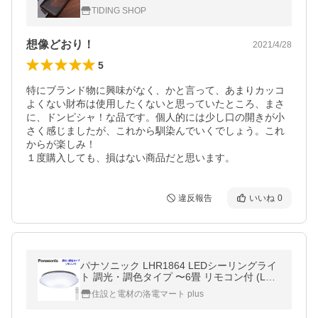
財布 ラウンドファスナー ダークブラウン
TIDING SHOP
想像どおり！
2021/4/28
5
特にブランド物に興味がなく、かと言って、あまりカッコ
よくない財布は使用したくないと思っていたところ、まさ
に、ドンピシャ！な品です。個人的には少し口の開きが小
さく感じましたが、これから馴染んでいくでしょう。これ
からが楽しみ！

１度購入しても、損はない商品だと思います。
違反報告
いいね
0
パナソニック LHR1864 LEDシーリングライ
ト 調光・調色タイプ 〜6畳 リモコン付 (LHR
1862の後継品)
住設と電材の洛電マート plus