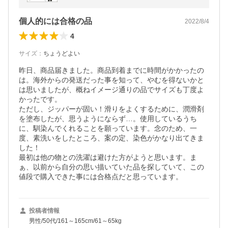
個人的には合格の品
2022/8/4
4
サイズ
：
ちょうどよい
昨日、商品届きました。商品到着までに時間がかかったの
は。海外からの発送だった事を知って、やむを得ないかと
は思いましたが、概ねイメージ通りの品でサイズも丁度よ
かったです。

ただし、ジッパーが固い！滑りをよくするために、潤滑剤
を塗布したが、思うようにならず…。使用しているうち
に、馴染んでくれることを願っています。念のため、一
度、素洗いをしたところ、案の定、染色がかなり出てきま
した！

最初は他の物との洗濯は避けた方がようと思います。ま
ぁ、以前から自分の思い描いていた品を探していて、この
値段で購入できた事には合格点だと思っています。
投稿者情報
男性/50代/161～165cm/61～65kg