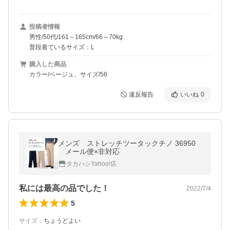
投稿者情報
男性/50代/161～165cm/66～70kg
普段着ているサイズ：L
購入した商品
カラー/ベージュ、サイズ/56
違反報告
いいね
0
メンズ ストレッチツータックチノ 36950
メール便×非対応
タカハシYahoo!店
私には最高の品でした！
2022/7/4
5
サイズ
：
ちょうどよい