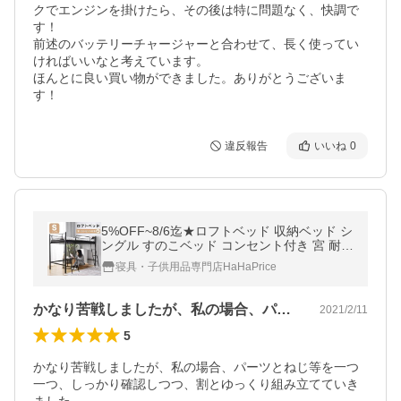
クでエンジンを掛けたら、その後は特に問題なく、快調で
す！

前述のバッテリーチャージャーと合わせて、長く使ってい
ければいいなと考えています。

ほんとに良い買い物ができました。ありがとうございま
す！
違反報告
いいね
0
5%OFF~8/6迄★ロフトベッド 収納ベッド シ
ングル すのこベッド コンセント付き 宮 耐震
パイプベッド 一人暮らし 子供ベッド 大人ベ
寝具・子供用品専門店HaHaPrice
ッド 頑丈
かなり苦戦しましたが、私の場合、パーツ…
2021/2/11
5
かなり苦戦しましたが、私の場合、パーツとねじ等を一つ
一つ、しっかり確認しつつ、割とゆっくり組み立てていき