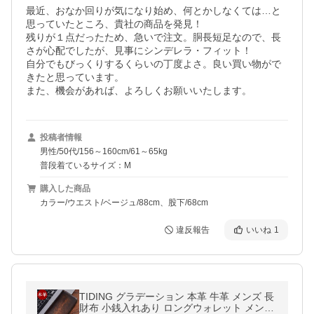
最近、おなか回りが気になり始め、何とかしなくては…と
思っていたところ、貴社の商品を発見！

残りが１点だったため、急いで注文。胴長短足なので、長
さが心配でしたが、見事にシンデレラ・フィット！

自分でもびっくりするくらいの丁度よさ。良い買い物がで
きたと思っています。

また、機会があれば、よろしくお願いいたします。
投稿者情報
男性/50代/156～160cm/61～65kg
普段着ているサイズ：M
購入した商品
カラー/ウエスト/ベージュ/88cm、股下/68cm
違反報告
いいね
1
TIDING グラデーション 本革 牛革 メンズ 長
財布 小銭入れあり ロングウォレット メンズ