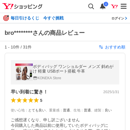
i
毎日引けるくじ 今すぐ挑戦
ログイン
bro********さんの商品レビュー
1
-
10
件 /
31
件
おすすめ順
ボディバッグ ワンショルダー メンズ 斜めが
け 軽量 USBポート搭載 牛革
KONEKA Store
早い到着に驚き！
2025/1/31
5
使い心地
：
とても良い
、
重量感
：
普通
、
生地
：
普通
、
縫製
：
良い
ご感想遅くなり、申し訳ございません

今回購入した商品以前に使用していたボディバッグに