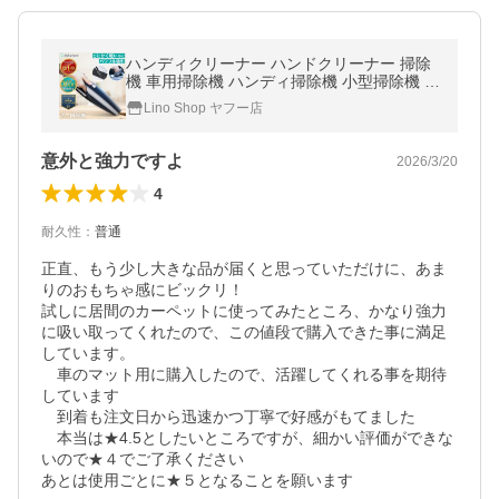
ハンディクリーナー ハンドクリーナー 掃除
機 車用掃除機 ハンディ掃除機 小型掃除機 多
機能 コードレス掃除機 パワフル 強力吸引 ミ
Lino Shop ヤフー店
ニ 軽量 車内 家庭用
意外と強力ですよ
2026/3/20
4
耐久性
：
普通
正直、もう少し大きな品が届くと思っていただけに、あま
りのおもちゃ感にビックリ！

試しに居間のカーペットに使ってみたところ、かなり強力
に吸い取ってくれたので、この値段で購入できた事に満足
しています。

　車のマット用に購入したので、活躍してくれる事を期待
しています

　到着も注文日から迅速かつ丁寧で好感がもてました

　本当は★4.5としたいところですが、細かい評価ができな
いので★４でご了承ください

あとは使用ごとに★５となることを願います