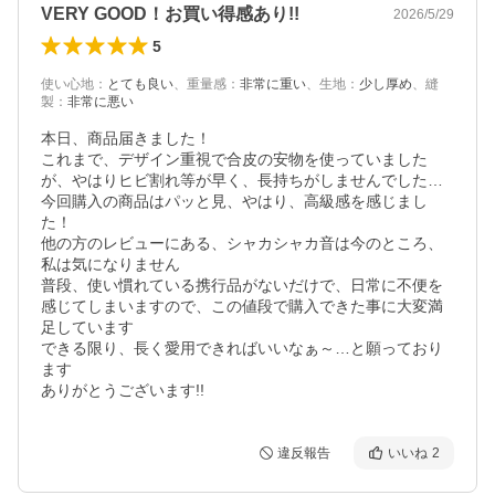
VERY GOOD！お買い得感あり!!
2026/5/29
5
使い心地
：
とても良い
、
重量感
：
非常に重い
、
生地
：
少し厚め
、
縫
製
：
非常に悪い
本日、商品届きました！

これまで、デザイン重視で合皮の安物を使っていました
が、やはりヒビ割れ等が早く、長持ちがしませんでした…

今回購入の商品はパッと見、やはり、高級感を感じまし
た！

他の方のレビューにある、シャカシャカ音は今のところ、
私は気になりません

普段、使い慣れている携行品がないだけで、日常に不便を
感じてしまいますので、この値段で購入できた事に大変満
足しています

できる限り、長く愛用できればいいなぁ～…と願っており
ます　　

ありがとうございます!!
違反報告
いいね
2