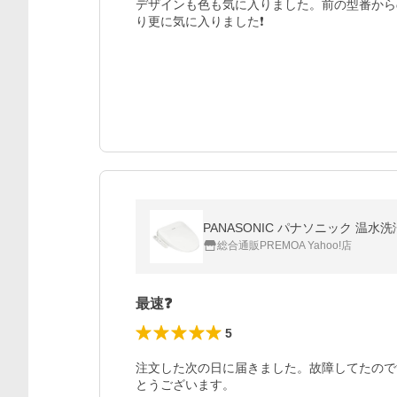
デザインも色も気に入りました。前の型番から
り更に気に入りました❗
PANASONIC パナソニック 温水洗
総合通販PREMOA Yahoo!店
最速❓️
5
注文した次の日に届きました。故障してたので
とうございます。