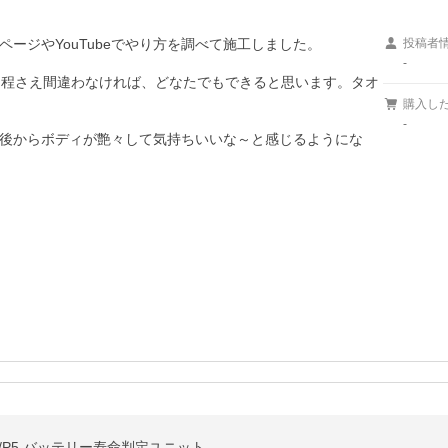
ージやYouTubeでやり方を調べて施工しました。

投稿者
-
日程さえ間違わなければ、どなたでもできると思います。タオ
購入し
-
後からボディが艶々して気持ちいいな～と感じるようにな
LW/P5 バッテリー寿命判定ユニット