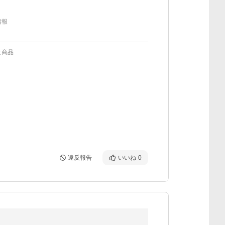
情報
た商品
違反報告
いいね
0