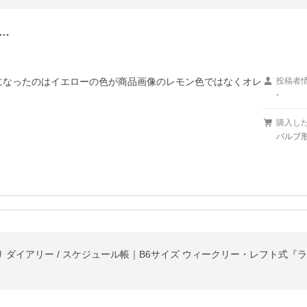
…
になったのはイエローの色が商品画像のレモン色ではなくオレ
投稿者
-
購入し
バルブ形
始まり ダイアリー / スケジュール帳｜B6サイズ ウィークリー・レフト式『ラ