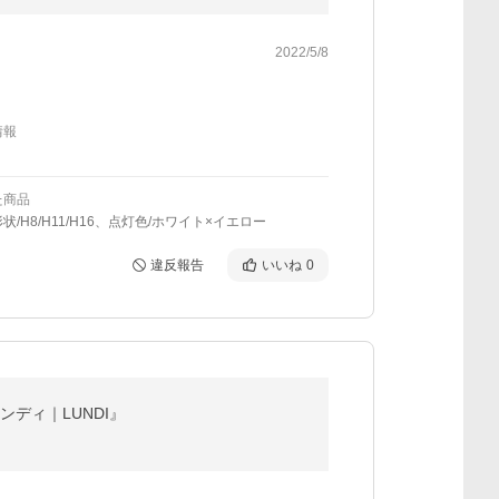
2022/5/8
情報
た商品
状/H8/H11/H16、点灯色/ホワイト×イエロー
違反報告
いいね
0
ンディ｜LUNDI』