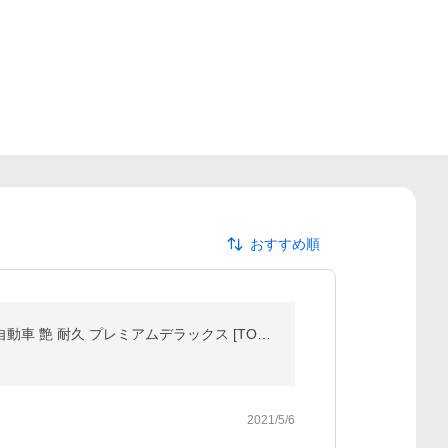
おすすめ順
ピカピカレイン 車 コーティング剤 ガラスコーティング剤 洗車 ワックス 簡単 バイク 業務用 プロ 超撥水 自動車 艶 耐久 プレミアムデラックス [TOP-PREMIUM]
2021/5/6