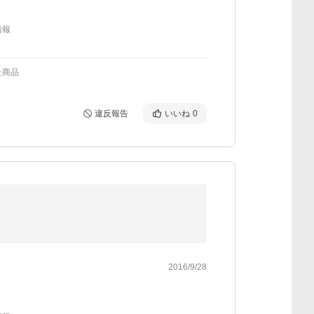
情報
た商品
違反報告
いいね
0
2016/9/28