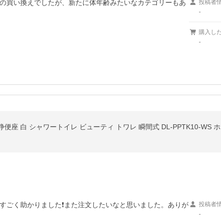
の買い換えでしたが、新たに体年齢みたいなカテゴリーもあ
投稿者
-
購入し
-
浄便座 白 シャワートイレ ビューティ トワレ 瞬間式 DL-PPTK10-WS 
すごく助かりました❗また注文したいなと思いました。ありが
投稿者
-