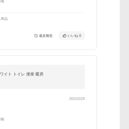
情報
た商品
違反報告
いいね
0
ホワイト トイレ 便座 暖房
2022/2/20
情報