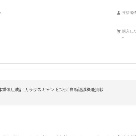


投稿者
-
購入し
-
7-PK 体重体組成計 カラダスキャン ピンク 自動認識機能搭載