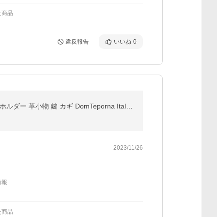
た商品
違反報告
いいね
0
スマートキーケース 革 レザー 本革 イタリアンレザー スマートキー キーケース 牛革 グラデーション キーホルダー 革小物 鍵 カギ DomTeporna Italy ブランド
2023/11/26
情報
た商品