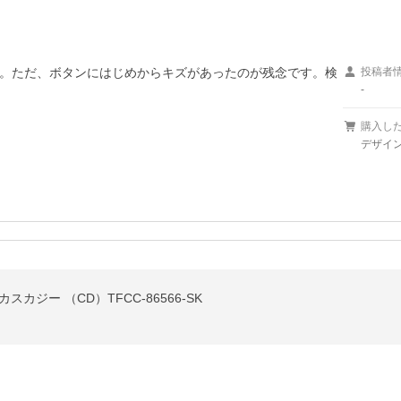
。ただ、ボタンにはじめからキズがあったのが残念です。検
投稿者
-
購入し
デザイン/
カジー （CD）TFCC-86566-SK