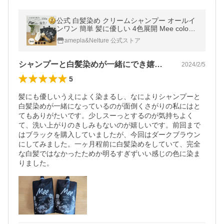
公式 白髪染め クリームシャンプー オールイ
ンワン 簡単 髪に優しい 4色展開 Mee color
(ミーカラー) 350g 3本組
amepla&Nelture 公式ストア
シャンプーと白髪染めが一緒にでき嬉しい!
2024/2/5
5
髪にも優しいうえによく染まるし、なによりシャンプーと
白髪染めが一緒になっているのが面倒くさがりの私にはと
てもありがたいです。少しスーっとするのが気持ちよく
て、洗い上がりのきしみもないのが嬉しいです。前回まで
はブラックを購入していましたが、今回はダークブラウン
にしてみました。一ヶ月程前に白髪染めをしていて、完全
な白髪ではなかったためか明るすぎずいい感じの色に染ま
りました。