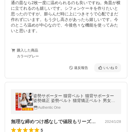
通の皿なら2枚一度に温められるのも良いですね。角皿が横
に立てれるのも嬉しいです。シフォンケーキを作りたいと
思ったのですが、膨らんだ時に上につきそうで心配でまだ
作れずにいます。もう少し高さがあったら嬉しいです。今
のところ温めが中心なので、今後色々な機能を使ってみた
いと思います。
購入した商品
カラー/グレー
違反報告
いいね
0
姿勢サポーター 猫背ベルト 猫背サポーター
姿勢矯正 姿勢ベルト 猫背矯正ベルト 男女兼
用 姿勢矯正 女性 ねこ背 すべり症 滑り症 シ
Authentic One
ェイプ 引き締め
無理な締めつけ感なしで値段もリーズナブル
2024/1/28
5