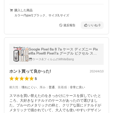
購入した商品
カラー/Type/1ブラック、サイズ/Lサイズ
違反報告
いいね
0
Google Pixel 8a 8 7a ケース ディズニー Pix
el8a Pixel8 Pixel7a グーグル ピクセル スマ
ホケース 背面クリア Googlepixel トムとジ
ケース&フィルムのWhiteBang
ェリー ムーミン ミッフィー
ホント買って良かった!
2024/4/10
5
耐久性
：
壊れにくい
、
厚み
：
普通
、
装着感
：
非常に良い
スマホを買い替えたのをきっかけにケースを探していたと
ころ、大好きなドナルドのケースがあったので選びまし
た。ブルーのメタリックの枠と、クリアな面にドナルドが
メタリックで描かれていて、大人でも使いやすいデザイン