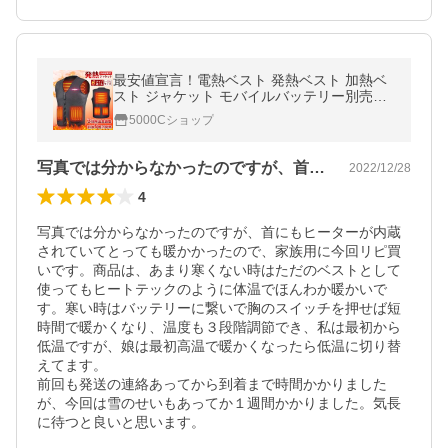
最安値宣言！電熱ベスト 発熱ベスト 加熱ベ
スト ジャケット モバイルバッテリー別売り
発熱2-5箇所 加熱ベスト バッテリー給電 3段
5000Cショップ
温度調整 超軽量 暖かい 防寒
写真では分からなかったのですが、首にも…
2022/12/28
4
写真では分からなかったのですが、首にもヒーターが内蔵
されていてとっても暖かかったので、家族用に今回リピ買
いです。商品は、あまり寒くない時はただのベストとして
使ってもヒートテックのように体温でほんわか暖かいで
す。寒い時はバッテリーに繋いで胸のスイッチを押せば短
時間で暖かくなり、温度も３段階調節でき、私は最初から
低温ですが、娘は最初高温で暖かくなったら低温に切り替
えてます。

前回も発送の連絡あってから到着まで時間かかりました
が、今回は雪のせいもあってか１週間かかりました。気長
に待つと良いと思います。