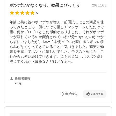
ポツポツがなくなり、効果にびっくり
2025/1/30
5
年齢と共に首のポツポツが増え、前回試しにこの商品を使
ってみたところ、肌につけて優しくマッサージしただけで
指に何かゴロゴロとした感触がありました。それがポツポ
ツが取れているのか配合されている成分のせいなのか分か
らずにいましたが、1本〜2本使っていた時にポツポツの膨
らみがなくなってきていることに気づきました。確実に効
果を実感してホントに嬉しいでした。予防のためにも、こ
れからも使い続けて行きます。欲を言えば、ポツポツ跡も
消えてくれたら最高なんだけどなぁ～。
投稿者情報
50代
違反報告
いいね
0