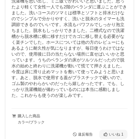
洗濯機を思い出し、ミニ版でかわいいと思いました。思っ
たより軽くて女性一人でも2階のベランダに運ぶことができ
ました。洗いコースのツマミは標準とソフトと排水だけな
のでシンプルで分かりやすく、洗いと脱水のタイマーも洗
調節できるのでいいです。水流もパワフルでしっかり泡立
ちました。脱水もしっかりできました。二槽式なので洗濯
槽から脱水槽に横に移すだけでカゴに移し替える必要がな
く楽チンでした。ホースについては他の方のレビューにも
あるように耐久性が気になりますが、毎日使うわけではな
いので、使用後に日の当たらない場所に直せばいいかと思
っています。うちのベランダの床がツルツルだったので脱
水の始めと終わりに洗濯機が動いて慌てて押さえました。
今度は床に滑り止めマットを敷いて使ってみようと思いま
す。あと、脱水で使用する蓋がプラスチックで硬いので、
ゴム製のやわらかいのだったら嬉しかったです。でも、し
っかり洗濯機能が備わっているのには本当に感動しまし
た。これからも使うのが楽しみです。
購入した商品
カラー/ブラック
違反報告
いいね
1