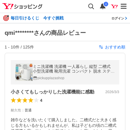
i
毎日引けるくじ 今すぐ挑戦
ログイン
qmi********さんの商品レビュー
1
-
10
件 /
125
件
おすすめ順
ミニ洗濯機 洗濯機 一人暮らし 縦型 二槽式
小型洗濯機 靴用洗濯 コンパクト 脱水 ステン
レス槽機 別洗い おむつ ペット用 洗い分け
pickupplazashop
小さくてもしっかりした洗濯機能に感動
2026/3/3
4
耐久性
：
普通
雑巾などを洗いたくて購入しました。二槽式だと大きく感
じる方もいるかもしれませんが、私は子どもの頃の二槽式