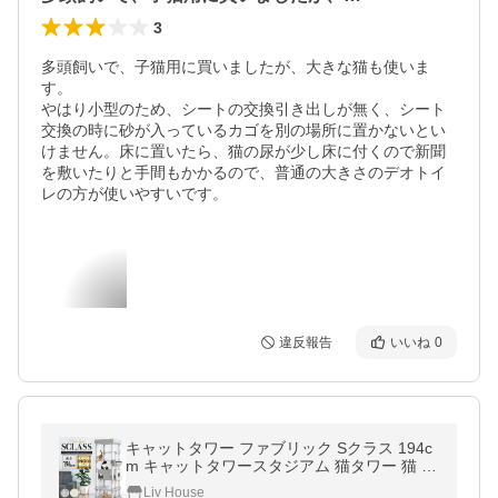
3
多頭飼いで、子猫用に買いましたが、大きな猫も使いま
す。

やはり小型のため、シートの交換引き出しが無く、シート
交換の時に砂が入っているカゴを別の場所に置かないとい
けません。床に置いたら、猫の尿が少し床に付くので新聞
を敷いたりと手間もかかるので、普通の大きさのデオトイ
レの方が使いやすいです。
違反報告
いいね
0
キャットタワー ファブリック Sクラス 194c
m キャットタワースタジアム 猫タワー 猫 猫
用品 据え置き 爪とぎ 多頭飼い 落下防止柵
Liv House