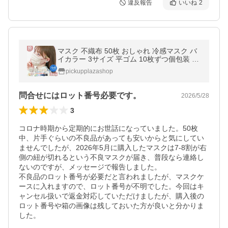
違反報告
いいね
2
マスク 不織布 50枚 おしゃれ 冷感マスク バ
イカラー 3サイズ 平ゴム 10枚ずつ個包装 血
色カラー 20枚 カラーマスク
pickupplazashop
問合せにはロット番号必要です。
2026/5/28
3
コロナ時期から定期的にお世話になっていました。50枚
中、片手ぐらいの不良品があっても安いからと気にしてい
ませんでしたが、2026年5月に購入したマスクは7-8割が右
側の紐が切れるという不良マスクが届き、普段なら連絡し
ないのですが、メッセージで報告しました。

不良品のロット番号が必要だと言われましたが、マスクケ
ースに入れますので、ロット番号が不明でした。今回はキ
ャンセル扱いで返金対応していただけましたが、購入後の
ロット番号や箱の画像は残しておいた方が良いと分かりま
した。