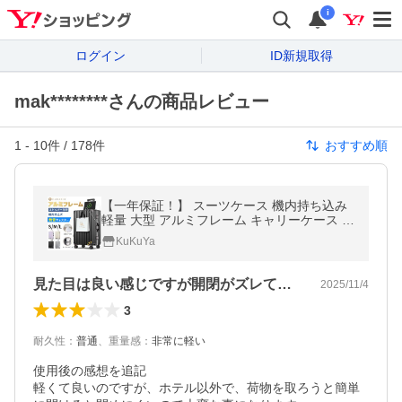
i
ログイン
ID新規取得
mak********さんの商品レビュー
1
-
10
件 /
178
件
おすすめ順
【一年保証！】 スーツケース 機内持ち込み
軽量 大型 アルミフレーム キャリーケース 耐
衝撃最強 大容量 ストッパー付 S M Lサイズ
KuKuYa
静音 TSAロック 2泊3日 爆買
見た目は良い感じですが開閉がズレて面倒
2025/11/4
3
耐久性
：
普通
、
重量感
：
非常に軽い
使用後の感想を追記

軽くて良いのですが、ホテル以外で、荷物を取ろうと簡単