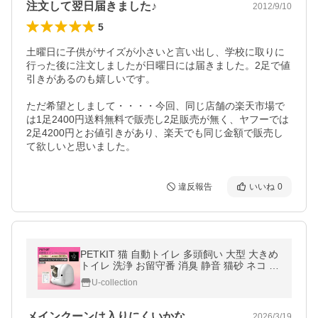
注文して翌日届きました♪
2012/9/10
5
土曜日に子供がサイズが小さいと言い出し、学校に取りに
行った後に注文しましたが日曜日には届きました。2足で値
引きがあるのも嬉しいです。

ただ希望としまして・・・・今回、同じ店舗の楽天市場で
は1足2400円送料無料で販売し2足販売が無く、ヤフーでは
2足4200円とお値引きがあり、楽天でも同じ金額で販売し
て欲しいと思いました。
違反報告
いいね
0
PETKIT 猫 自動トイレ 多頭飼い 大型 大きめ
トイレ 洗浄 お留守番 消臭 静音 猫砂 ネコ ね
こ 猫用 スマホ 全自動 清掃 PuraMax2 爆買
U-collection
メインクーンは入りにくいかな
2026/3/19