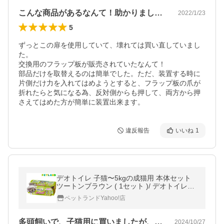
こんな商品があるなんて！助かりました。
2022/1/23
5
ずっとこの扉を使用していて、壊れては買い直していまし
た。

交換用のフラップ板が販売されていたなんて！

部品だけを取替えるのは簡単でした。ただ、装置する時に
片側だけ力を入れてはめようとすると、フラップ板の爪が
折れたらと気になる為、反対側からも押して、両方から押
さえてはめた方が簡単に装置出来ます。
違反報告
いいね
1
デオトイレ 子猫〜5kgの成猫用 本体セット
ツートンブラウン ( 1セット )/ デオトイレ本
体
ペットランドYahoo!店
多頭飼いで、子猫用に買いましたが、大き…
2024/10/27