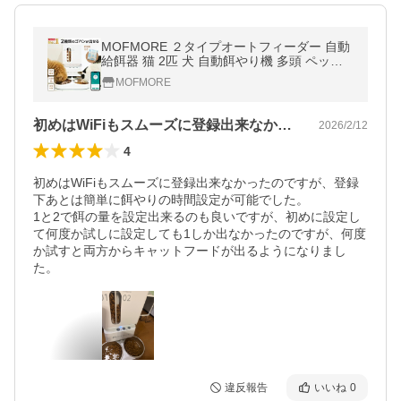
MOFMORE ２タイプオートフィーダー 自動
給餌器 猫 2匹 犬 自動餌やり機 多頭 ペット
餌 自動 5L 大容量 音声録音 2WAY給電 【２
MOFMORE
種類のゴハンが出せる】
初めはWiFiもスムーズに登録出来なか…
2026/2/12
4
初めはWiFiもスムーズに登録出来なかったのですが、登録
下あとは簡単に餌やりの時間設定が可能でした。

1と2で餌の量を設定出来るのも良いですが、初めに設定し
て何度か試しに設定しても1しか出なかったのですが、何度
か試すと両方からキャットフードが出るようになりまし
た。
違反報告
いいね
0