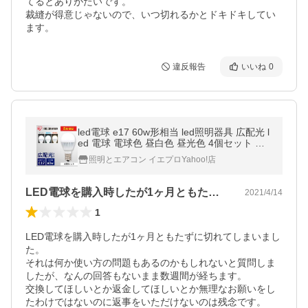
てるとありがたいです。

裁縫が得意じゃないので、いつ切れるかとドキドキしてい
ます。
違反報告
いいね
0
led電球 e17 60w形相当 led照明器具 広配光 l
ed 電球 電球色 昼白色 昼光色 4個セット ア
イリスオーヤマ
照明とエアコン イエプロYahoo!店
LED電球を購入時したが1ヶ月ともたず…
2021/4/14
1
LED電球を購入時したが1ヶ月ともたずに切れてしまいまし
た。

それは何か使い方の問題もあるのかもしれないと質問しま
したが、なんの回答もないまま数週間が経ちます。

交換してほしいとか返金してほしいとか無理なお願いをし
たわけではないのに返事をいただけないのは残念です。
