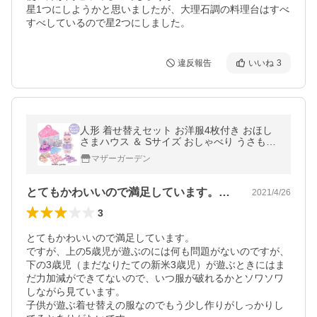
星1つにしようかと思いましたが、大理石調の料理台はすべ
すべしているので星2つにしました。
違反報告
いいね
3
人形 着せ替えセット お洋服4枚付き おほし
さまハウス ＆ Sサイズ おしゃべり うさもも
ちゃん 2アイテムセット ぬいぐるみ きせか
マザーガーデン
えセット 人形遊び
とてもかわいいので満足しています。です…
2021/4/26
3
とてもかわいいので満足しています。

ですが、上の5歳児が遊ぶのには何も問題がないのですが、
下の3歳児（まだなりたての新米3歳児）が遊ぶときにはま
だ力加減ができてないので、いつ服が破れるかとソワソワ
しながら見ています。

子供が遊ぶ着せ替えの服なのでもう少し作りがしっかりし