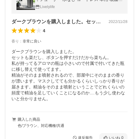
ディフューザー アロマ usb充電式静音ネブ
Livelylife
ライザー 漏れ防止 車 1位獲得
ダークブラウンを購入しました。セットも…
2022/11/28
4
香り
：
非常に良い
ダークブラウンを購入しました。

セットも楽だし、ボタンを押すだけだから楽ちん。

私が持ってるアロマの瓶は小さいので付属で付いてきた瓶
に移し替えて使ってます。

精油がそのまま噴射されるので、部屋中にそのままの香り
が漂います。マスクしてても分かるくらいしっかり香りが
届きます。精油をそのまま噴射ということでどれくらいの
頻度で精油を足していくことになるのか....もう少し使わな
いと分かりません。
購入した商品
色/ブラウン、対応機種/共通
違反報告
いいね
0