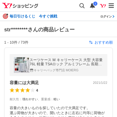
i
毎日引けるくじ 今すぐ挑戦
ログイン
str********さんの商品レビュー
1
-
10
件 /
73
件
おすすめ順
スーツケース M キャリーケース 大型 大容量
76L 軽量 TSAロック アルミフレーム 長期出
張 留学 長期旅行 海外旅行 Mサイズ
キャリーバッグ専門店 MOIERG
容量には大満足
2021/1/22
4
耐久性
：
壊れやすい
、
重量感
：
軽い
容量の大きいものを探していたので大満足です。

運ぶ荷物が大きいので、開いたときに左右に均等に荷物が