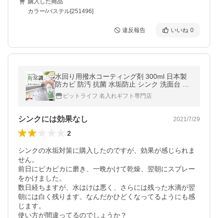
購入した商品
カラー/パステル[251496]
違反報告
いいね
0
水回り用撥水コーティング剤 300ml 日本製
防カビ 防汚 抗菌 水垢防止 シンク 洗面台 浴
室対応
ピットライフ 名入れギフト専門店
シンクには効果なし
2021/7/29
2
シンクの水垢対策に購入したのですが、効果が感じられま
せん。

前日にピカピカに磨き、一晩かけて乾燥、翌朝にスプレー
をかけました。

数日経ちますが、水はけは悪く、さらには残った水滴が翌
朝には白く残ります。なんだかひどくなってるようにも感
じます。

使い方が間違ってるのでしょうか？
