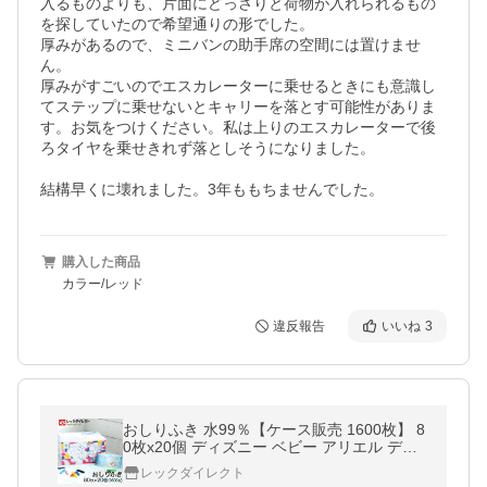
入るものよりも、片面にどっさりと荷物が入れられるもの
を探していたので希望通りの形でした。

厚みがあるので、ミニバンの助手席の空間には置けませ
ん。

厚みがすごいのでエスカレーターに乗せるときにも意識し
てステップに乗せないとキャリーを落とす可能性がありま
す。お気をつけください。私は上りのエスカレーターで後
ろタイヤを乗せきれず落としそうになりました。

結構早くに壊れました。3年ももちませんでした。
購入した商品
カラー/レッド
違反報告
いいね
3
おしりふき 水99％【ケース販売 1600枚】 8
0枚x20個 ディズニー ベビー アリエル ディ
ズニープリンセス 送料無料
レックダイレクト