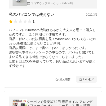
イト M-BY11BRWH
ココアウェブマーケットYahoo!店
私のパソコンでは使えない
2022/3/2
1
パソコンにBluetooth機能はあるから大丈夫と思って購入し
たのですが、全く同期せず使用できず。

商品に付いていた説明書を見てWindows8.1からでないとBl
uetooth機能は使えないことが判明。

商品説明欄にそこまで書いておいてほしかったです。

説明書も本体もパッケージの中なので、パパっと開けてし
まい返品できる状態ではなくなってしまいました。

以前もELECOMを使っていて、良い品だと思いますが使え
ず残念です。
違反報告
いいね
0
クーポンで最安3762円 専用オイル アロマデ
ィフューザー 水なし コードレス 車用 噴霧式