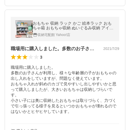
おもちゃ 収納 ラック かご 絵本ラック おも
ちゃ箱 おもちゃ収納 ぬいぐるみ収納 アイリ
スオーヤマ 絵本棚付き トイハウスラック ET
収納宅配館 Yahoo!店
HR-26R *
職場用に購入しました。多数のお子さんが…
2021/7/29
3
職場用に購入しました。

多数のお子さんが利用し、様々な年齢層の子がおもちゃの
出し入れをしていますが、問題なく使えています。

おもちゃ入れが斜めのカゴで見やすいし出しやすいかと思
って購入しましたが、大きいおもちゃは収納しづらいで
す。

小さい子には奥に収納したおもちゃは取りづらく、力づく
で引っ張ってる様子を見るといつかおもちゃが壊れるので
はないかとヒヤヒヤしています。