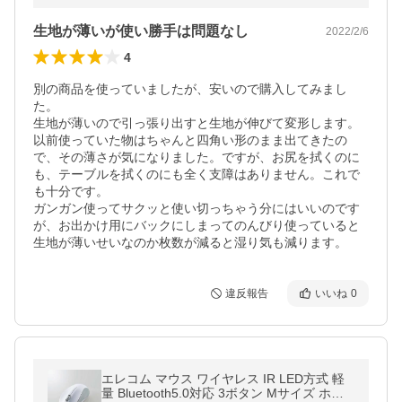
生地が薄いが使い勝手は問題なし
2022/2/6
4
別の商品を使っていましたが、安いので購入してみまし
た。

生地が薄いので引っ張り出すと生地が伸びて変形します。
以前使っていた物はちゃんと四角い形のまま出てきたの
で、その薄さが気になりました。ですが、お尻を拭くのに
も、テーブルを拭くのにも全く支障はありません。これで
も十分です。

ガンガン使ってサクッと使い切っちゃう分にはいいのです
が、お出かけ用にバックにしまってのんびり使っていると
生地が薄いせいなのか枚数が減ると湿り気も減ります。
違反報告
いいね
0
エレコム マウス ワイヤレス IR LED方式 軽
量 Bluetooth5.0対応 3ボタン Mサイズ ホワ