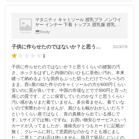
マタニティ キャミソール 授乳ブラ ノンワイ
ヤー インナー 下着 トップス 授乳服 授乳キ
ャミ 産前産後兼用 クロスオープン キャミ 純
Resty
色 出産準備
子供に作らせたのではないか？と思うくら…
2019/7/9
1
子供に作らせたのではないか？と思うくらいの縫製の汚
さ、ホックをはずした内側の白いひもに茶色い汚れ、本来
縫って納めるような箇所もぶった切っただけでぺろぺろの
まま。西○屋の似た作りのキャミソールの方が600円くらい
安いのに質が良いです。中国の市場などでで300円と言った
感じの質です。どこに保管していたのかな？と思うくらい
汚い感がありまだ着ていません。多分着ません。着ていな
いので実際わかりませんが、肩ひもも幅がおかしいだろ？
というくらい肩ではなく、首の真横から出ている感じで
す。Lサイズでは無いですね。お買い物安心サービスという
カードが入ってましたが、連絡先が１つもカードに記載が
無く、クレームに対して意図的なのかな？とも感じまし
た。二度とこのお店は使いません。臨月で返品しにいくの