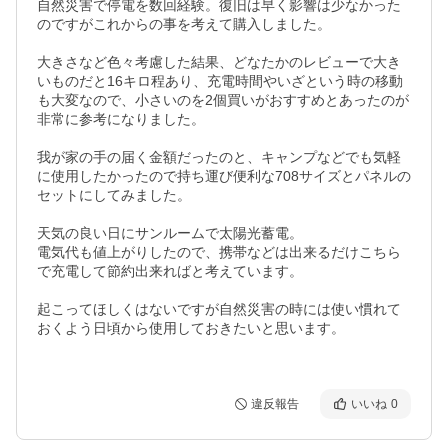
自然災害で停電を数回経験。復旧は早く影響は少なかった
のですがこれからの事を考えて購入しました。

大きさなど色々考慮した結果、どなたかのレビューで大き
いものだと16キロ程あり、充電時間やいざという時の移動
も大変なので、小さいのを2個買いがおすすめとあったのが
非常に参考になりました。

我が家の手の届く金額だったのと、キャンプなどでも気軽
に使用したかったので持ち運び便利な708サイズとパネルの
セットにしてみました。

天気の良い日にサンルームで太陽光蓄電。

電気代も値上がりしたので、携帯などは出来るだけこちら
で充電して節約出来ればと考えています。

起こってほしくはないですが自然災害の時には使い慣れて
おくよう日頃から使用しておきたいと思います。

違反報告
いいね
0