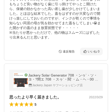
もちょうど良い物がなく歯に引っ掛けてやっとこ開けた
ら、保健の効かなかった高い差し歯が少しかけてしまいま
した。とほほな結末でした。蓋をはずすのが大変なので開
けっ放しにしておいたのですが、インクが乾くので事情を
知らない同居の母が気を効かせてまた蓋をしてしまい😭ま
た開かずの蓋のまま放置状態です・・・・・

※当たりが悪かっただけで、他の物はスムーズにはずした
り出来るんだと思います。
違反報告
いいね
0
Jackery Solar Generator 708 ・ンゥ`・ソ・
ヨ・?間エ 708 ・スゥ`・鬩`・ム・ヘ・00 セ
ット アウトドア 契榮。セ10/6ウノモ雜ィ。
Jackery Japan ヤフーショッピング店
ソ
思ったより早く届きました。
2022/3/29
5