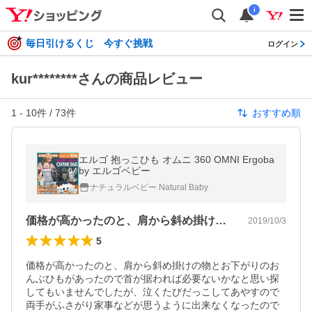
i
毎日引けるくじ 今すぐ挑戦
ログイン
kur********さんの商品レビュー
1
-
10
件 /
73
件
おすすめ順
エルゴ 抱っこひも オムニ 360 OMNI Ergoba
by エルゴベビー
ナチュラルベビー Natural Baby
価格が高かったのと、肩から斜め掛けの物…
2019/10/3
5
価格が高かったのと、肩から斜め掛けの物とお下がりのお
んぶひもがあったので首が据われば必要ないかなと思い探
してもいませんでしたが、泣くたびだっこしてあやすので
両手がふさがり家事などが思うように出来なくなったので