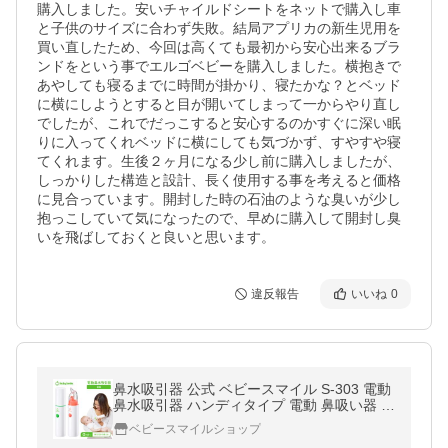
購入しました。安いチャイルドシートをネットで購入し車
と子供のサイズに合わず失敗。結局アプリカの新生児用を
買い直したため、今回は高くても最初から安心出来るブラ
ンドをという事でエルゴベビーを購入しました。横抱きで
あやしても寝るまでに時間が掛かり、寝たかな？とベッド
に横にしようとすると目が開いてしまって一からやり直し
でしたが、これでだっこすると安心するのかすぐに深い眠
りに入ってくれベッドに横にしても気づかず、すやすや寝
てくれます。生後２ヶ月になる少し前に購入しましたが、
しっかりした構造と設計、長く使用する事を考えると価格
に見合っています。開封した時の石油のような臭いが少し
抱っこしていて気になったので、早めに購入して開封し臭
いを飛ばしておくと良いと思います。
違反報告
いいね
0
鼻水吸引器 公式 ベビースマイル S-303 電動
鼻水吸引器 ハンディタイプ 電動 鼻吸い器 鼻
水 電動鼻吸い器 赤ちゃん 新生児 出産祝い
ベビースマイルショップ