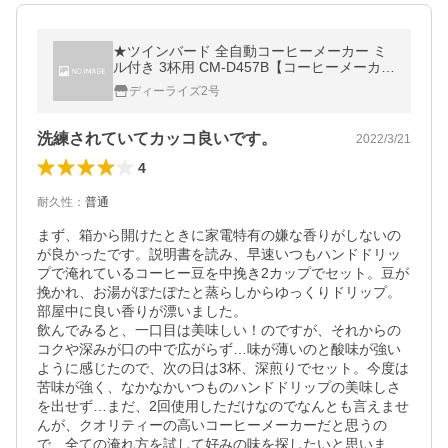
★ツインバード 全自動コーヒーメーカー ミ
ル付き 3杯用 CM-D457B【コーヒーメーカ
ー】【送料無料】
ディーライズ2号
洗練されていてカッコ良いです。
2022/3/21
4
耐久性
：
普通
まず、箱から開けたときに家電特有の嫌な香りがしないの
が良かったです。説明書を読み、早速いつもハンドドリッ
プで淹れているコーヒー豆を中挽き2カップでセット。豆が
挽かれ、お湯がぽたぽたと蒸らしからゆっくりドリップ。
部屋中に良い香りが漂いました。

飲んでみると、一口目は美味しい！のですが、それからの
コクや深みが口の中で広がらず…味が薄いのと酸味が強い
ように感じたので、次の日は3杯、深煎りでセット。今度は
苦味が強く、なかなかいつものハンドドリップの美味しさ
を出せず…まだ、2回使用しただけなのでなんとも言えませ
んが、クオリティーの高いコーヒーメーカーだと思うの
で、全ての淹れ方を試して好みの味を探したいと思いま