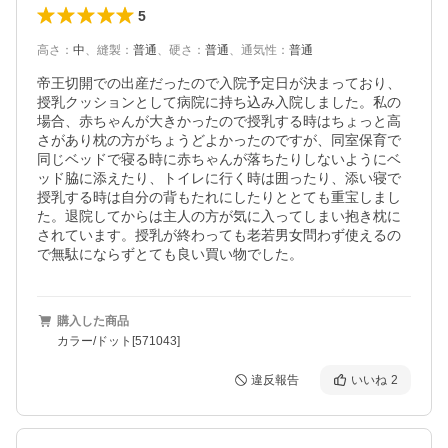
5
高さ
：
中
、
縫製
：
普通
、
硬さ
：
普通
、
通気性
：
普通
帝王切開での出産だったので入院予定日が決まっており、
授乳クッションとして病院に持ち込み入院しました。私の
場合、赤ちゃんが大きかったので授乳する時はちょっと高
さがあり枕の方がちょうどよかったのですが、同室保育で
同じベッドで寝る時に赤ちゃんが落ちたりしないようにベ
ッド脇に添えたり、トイレに行く時は囲ったり、添い寝で
授乳する時は自分の背もたれにしたりととても重宝しまし
た。退院してからは主人の方が気に入ってしまい抱き枕に
されています。授乳が終わっても老若男女問わず使えるの
で無駄にならずとても良い買い物でした。
購入した商品
カラー/ドット[571043]
違反報告
いいね
2