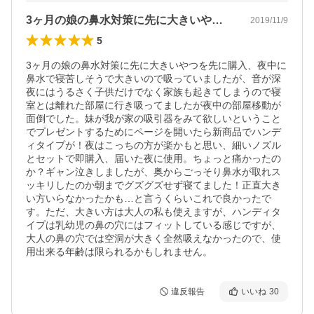
3ヶ月の娘の鼻水対策に先に大きいやつを…
2019/11/9
5
3ヶ月の娘の鼻水対策に先に大きいやつを先に購入、夜中に
鼻水で寝苦しそうで大きいので吸っていましたが、音が深
夜にはうるさく子供だけでなく家族も起きてしまうので寝
室とは離れた部屋に行き吸ってましたが夜中の部屋移動が
面倒でした。妹が我が家の吸引器をみて欲しいということ
でプレゼントするためにページを開いたら新商品でハンデ
ィタイプが！夜はこっちの方が楽かもと思い、細いノズル
とセットで即購入、届いた夜に使用。ちょっと痛かったの
か？ギャン泣きしましたが、奥からごっそり鼻水が取れス
ッキリしたのか朝までグズグズせず寝てました！正直大き
い方いらなかったかも…と言うくらいこれで良かったで
す。ただ、大きい方は大人の私も使えますが、ハンディタ
イプは乳幼児の鼻の穴にはフィットしている感じですが、
大人の鼻の穴では空洞が大きく全然吸えなかったので、使
用出来る年齢は限られるかもしれません。
違反報告
いいね
30