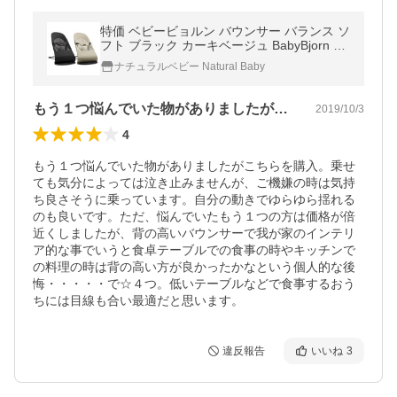
特価 ベビービョルン バウンサー バランス ソ
フト ブラック カーキベージュ BabyBjorn コ
ットン
ナチュラルベビー Natural Baby
もう１つ悩んでいた物がありましたがこち…
2019/10/3
4
もう１つ悩んでいた物がありましたがこちらを購入。乗せ
ても気分によっては泣き止みませんが、ご機嫌の時は気持
ち良さそうに乗っています。自分の動きでゆらゆら揺れる
のも良いです。ただ、悩んでいたもう１つの方は価格が倍
近くしましたが、背の高いバウンサーで我が家のインテリ
ア的な事でいうと食卓テーブルでの食事の時やキッチンで
の料理の時は背の高い方が良かったかなという個人的な後
悔・・・・・で☆４つ。低いテーブルなどで食事するおう
ちには目線も合い最適だと思います。
違反報告
いいね
3