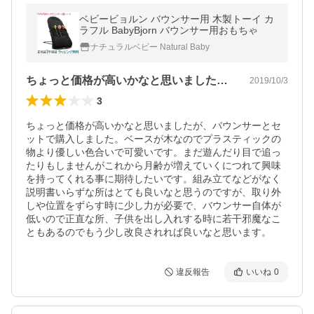
ベビービョルン バウンサー用 木製トーイ カ
ラフル BabyBjorn バウンサー用おもちゃ
ナチュラルベビー Natural Baby
ちょっと価格が高いかなと思いましたが、…
2019/10/3
3
ちょっと価格が高いかなと思いましたが、バウンサーとセ
ットで購入しました。ベースが木なのでプラスティックの
物より優しい色合いで可愛いです。まだ遊んだり目で追っ
たりもしませんがこれから月齢が増えていくにつれて興味
を持ってくれる事に期待したいです。組み立てなどがなく
説明書いらずな所はとても良いなと思うのですが、取り外
しや位置をずらす時に少し力が必要で、バウンサー自体が
低いので正直な所、子供を出し入れする時に若干邪魔なこ
ともあるのでもう少し改良されれば良いなと思います。
違反報告
いいね
0