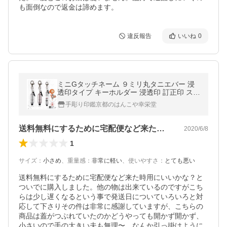
も面倒なので返金は諦めます。
違反報告
いいね
0
ミニGタッチネーム ９ミリ丸タニエバー 浸
透印タイプ キーホルダー 浸透印 訂正印 スタ
ンプ印鑑・はんこ プレゼントやギフトにも
手彫り印鑑京都のはんこや幸栄堂
最適 ネーム印
送料無料にするために宅配便など来た時用…
2020/6/8
1
サイズ
：
小さめ
、
重量感
：
非常に軽い
、
使いやすさ
：
とても悪い
送料無料にするために宅配便など来た時用にいいかな？と
ついでに購入しました。他の物は出来ているのですがこち
らは少し遅くなるという事で発送日についていろいろと対
応して下さりその件は非常に感謝していますが、こちらの
商品は蓋がつぶれていたのかどうやっても開かず開かず、
小さいので手の大きい夫も無理〜。なんか引っ掛けように