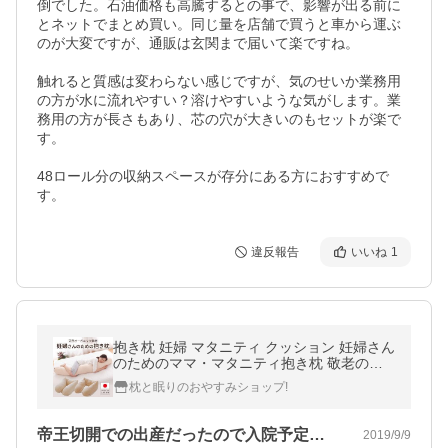
倒でした。石油価格も高騰するとの事で、影響が出る前に
とネットでまとめ買い。同じ量を店舗で買うと車から運ぶ
のが大変ですが、通販は玄関まで届いて楽ですね。

触れると質感は変わらない感じですが、気のせいか業務用
の方が水に流れやすい？溶けやすいような気がします。業
務用の方が長さもあり、芯の穴が大きいのもセットが楽で
す。

48ロール分の収納スペースが存分にある方におすすめで
す。
違反報告
いいね
1
抱き枕 妊婦 マタニティ クッション 妊婦さん
のためのママ・マタニティ抱き枕 敬老の日
プレゼント
枕と眠りのおやすみショップ!
帝王切開での出産だったので入院予定日が…
2019/9/9