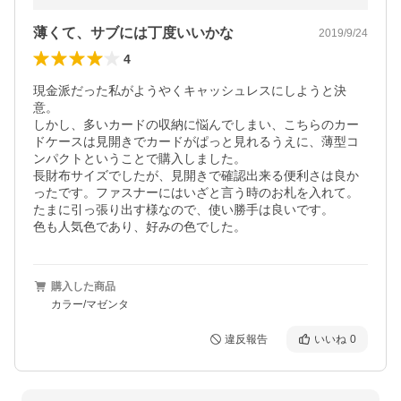
薄くて、サブには丁度いいかな
2019/9/24
4
現金派だった私がようやくキャッシュレスにしようと決
意。

しかし、多いカードの収納に悩んでしまい、こちらのカー
ドケースは見開きでカードがぱっと見れるうえに、薄型コ
ンパクトということで購入しました。

長財布サイズでしたが、見開きで確認出来る便利さは良か
ったです。ファスナーにはいざと言う時のお札を入れて。
たまに引っ張り出す様なので、使い勝手は良いです。

色も人気色であり、好みの色でした。
購入した商品
カラー/マゼンタ
違反報告
いいね
0