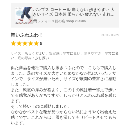
パンプス ローヒール 痛くない 歩きやすい 大
きいサイズ 日本製 柔らかい 疲れない 走れる
脱げない 軽量 卒業式 入学式 冠婚葬祭 黒 ブ
レディース靴の店 shop kilakila
ラック オフィス 爆買
軽いふわふわ！
2020/10/29
5
サイズ
：
ちょうどよい
、
安定感
：
非常に良い
、
歩きやすさ
：
非常に良
い
、
底の厚み
：
少し厚い
似た商品を他社で購入し履きつぶたので、こちらで購入し
ました。足のサイズが大きいためなかなか気にいったデザ
インで、サイズが無いため、サイズが展開の豊富さに感動
しました。

また、靴底の厚みが程よく、この手の靴は若干裸足で歩い
てる感覚がありがちですが、しっかりとふわふわ感を感じ
ます。

そして軽い！のに感動しました。

なかなかベストな靴が見つからない私にようやく出会えた
感じです。これからは、履き潰してもリピートさせてもら
います。