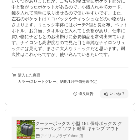
いくつかありましたが、こちらの物は背面ポケット部分に
中と繋がったポケットがあるので、小銭入れやICカード、
鍵を入れて簡単に取り出せるので使いやすいです。また、
左右のポケットはエコバックやティッシュなどの小物がお
さまります。リュック本体にはポーチ2個と長財布、ペット
ボトル、お弁当、タオルなど入れても余裕があり、仕事に
買い物に子どもとのお出掛けに必要物品を常備出来ていま
す。ナイロンも高密度なので見た目も単純なナイロンリュ
ックには見えず、まさに大人なリュックだと思います。耐
久性はこれからですが、使い込んでいきたいです。
購入した商品
カラー/スレートグレー、納期/1月中旬発送予定
違反報告
いいね
7
クーラーボックス 小型 15L 保冷ボックス ク
ーラーバッグ ソフト 軽量 キャンプ アウトド
ア スポーツ アイリスオーヤマ HUGEL AGS
アイリスプラザ Yahoo!店
C-15C *【JB】