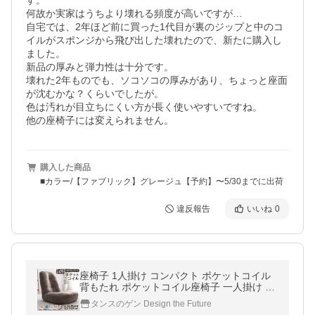
す。

何故か実家はうちより壊れる頻度が高いですが…

自宅では、2年ほど前に買った1代目が裏のジップと中のコ
イルがスポンジから飛び出した壊れたので、新たに購入し
ました。

新品の厚みと弾力性は十分です。

壊れた2年ものでも、ソコソコの厚みがあり、ちょっと座面
が沈むかな？くらいでしたが。

色は汚れが目立ちにくい方が長く使いやすいですね。

他の座椅子には変えられません。
購入した商品
■カラー/【ファブリック】グレージュ【予約】〜5/30までに出荷
違反報告
いいね
0
座椅子 1人掛け コンパクト ポケットコイル
背もたれ ポケットコイル座椅子 一人掛け フ
ロアチェア リビング 一人暮らし 座いす おし
タンスのゲン Design the Future
ゃれ