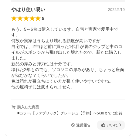
やはり使い易い
2022/5/19
5
もう、5～6台は購入しています。自宅と実家で愛用中で
す。

何故か実家はうちより壊れる頻度が高いですが…

自宅では、2年ほど前に買った1代目が裏のジップと中のコ
イルがスポンジから飛び出した壊れたので、新たに購入し
ました。

新品の厚みと弾力性は十分です。

壊れた2年ものでも、ソコソコの厚みがあり、ちょっと座面
が沈むかな？くらいでしたが。

色は汚れが目立ちにくい方が長く使いやすいですね。

他の座椅子には変えられません。
購入した商品
■カラー/【ファブリック】グレージュ【予約】〜5/30までに出荷
違反報告
いいね
0