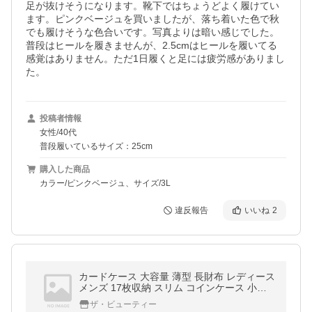
足が抜けそうになります。靴下ではちょうどよく履けてい
ます。ピンクベージュを買いましたが、落ち着いた色で秋
でも履けそうな色合いです。写真よりは暗い感じでした。

普段はヒールを履きませんが、2.5cmはヒールを履いてる
感覚はありません。ただ1日履くと足には疲労感がありまし
た。
投稿者情報
女性/40代
普段履いているサイズ：25cm
購入した商品
カラー/ピンクベージュ、サイズ/3L
違反報告
いいね
2
カードケース 大容量 薄型 長財布 レディース
メンズ 17枚収納 スリム コインケース 小銭
入れ 定期入れ カード PR-LONGCASE(メー
ザ・ビューティー
ル便 送料無料)