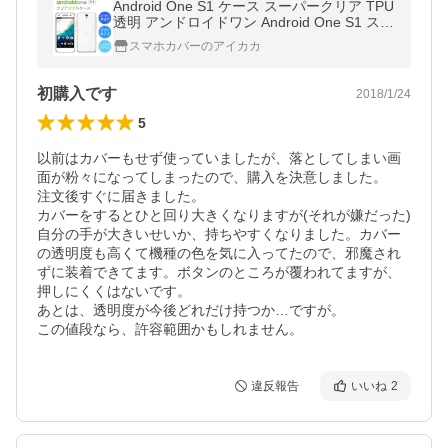
Android One S1 ケース スーパークリア TPU
透明 アンドロイドワン Android One S1 スマ
ホケース カバー AndroidOneS1
スマホカバーのアイカカ
初購入です
2018/1/24
5
以前はカバーもせず使っていましたが、落としてしまい画
面が粉々になってしまったので、購入を決意しました。

注文後すぐに届きました。

カバーをするとひと回り大きくなりますが(それが嫌だった)
自分の手が大きいせいか、持ちやすくなりました。カバー
の透明度も高くて機種の色を気に入ってたので、邪魔され
ずに装着できてます。ボタンのところが覆われてますが、
押しにくくはないです。

あとは、透明度が今後どれだけ持つか…ですが。

この値段なら、許容範囲かもしれません。
違反報告
いいね
2