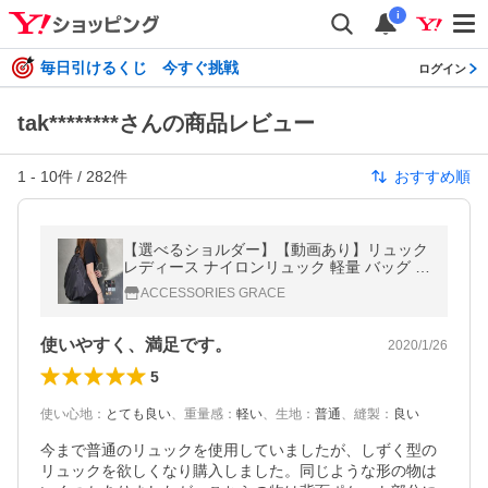
i
毎日引けるくじ 今すぐ挑戦
ログイン
tak********さんの商品レビュー
1
-
10
件 /
282
件
おすすめ順
【選べるショルダー】【動画あり】リュック
レディース ナイロンリュック 軽量 バッグ 大
人 おしゃれ グランデグレイス GrandeGra
ACCESSORIES GRACE
ce
使いやすく、満足です。
2020/1/26
5
使い心地
：
とても良い
、
重量感
：
軽い
、
生地
：
普通
、
縫製
：
良い
今まで普通のリュックを使用していましたが、しずく型の
リュックを欲しくなり購入しました。同じような形の物は