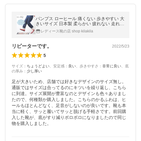
パンプス ローヒール 痛くない 歩きやすい 大
きいサイズ 日本製 柔らかい 疲れない 走れる
脱げない 軽量 卒業式 入学式 冠婚葬祭 黒 ブ
レディース靴の店 shop kilakila
ラック オフィス 爆買
リピーターです。
2022/5/23
5
サイズ
：
ちょうどよい
、
安定感
：
良い
、
歩きやすさ
：
非常に良い
、
底
の厚み
：
少し厚い
足が大きいため、店舗では好きなデザインのサイズ無し。
通販ではサイズは合ってるのにキツいを繰り返し、こちら
に到達。サイズ展開が豊富なのとデザインも色々ありまし
たので、何種類か購入しました。こちらのかるふわは、ヒ
ールもほとんどなく、足音がしないのが良いです。靴も本
当に軽く、サッと履いてサッと脱げる手軽さです。前回購
入した靴が、底がすり減りボロボロになりましたので同じ
物を購入しました。