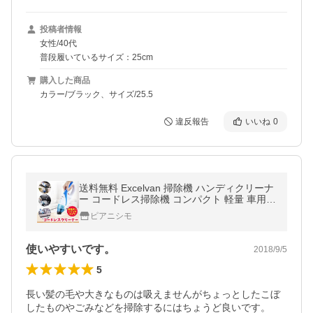
投稿者情報
女性/40代
普段履いているサイズ：25cm
購入した商品
カラー/ブラック、サイズ/25.5
違反報告
いいね
0
送料無料 Excelvan 掃除機 ハンディクリーナ
ー コードレス掃除機 コンパクト 軽量 車用掃
除機 小型掃除機 充電式 カークリーナー 掃除
ピアニシモ
車載 隙間の掃除
使いやすいです。
2018/9/5
5
長い髪の毛や大きなものは吸えませんがちょっとしたこぼ
したものやごみなどを掃除するにはちょうど良いです。
