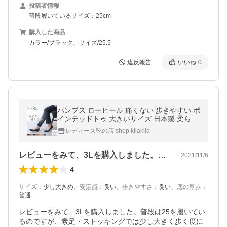
投稿者情報
普段履いているサイズ：25cm
購入した商品
カラー/ブラック、サイズ/25.5
違反報告
いいね
0
パンプス ローヒール 痛くない 歩きやすい ポ
インテッドトゥ 大きいサイズ 日本製 柔らか
い 疲れない 走れる 脱げない 軽量 立ち仕事
レディース靴の店 shop kilakila
冠婚葬祭 黒 爆買
レビューをみて、3Lを購入しました。普…
2021/11/6
4
サイズ
：
少し大きめ
、
安定感
：
良い
、
歩きやすさ
：
良い
、
底の厚み
：
普通
レビューをみて、3Lを購入しました。普段は25を履いてい
るのですが、素足・ストッキングでは少し大きく歩く度に