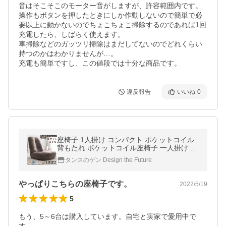
音はそこそこのモーター音がしますが、許容範囲内です。
操作もボタンを押したときにしか作動しないので簡単で必
要以上に動かないのでちょこちょこ掃除するのであれば1回
充電したら、しばらく使えます。

車掃除などのガッツリ掃除はまだしてないのでどれくらい
持つのかはわかりませんが…。

充電も簡単ですし、この値段では十分な商品です。
違反報告
いいね
0
座椅子 1人掛け コンパクト ポケットコイル
背もたれ ポケットコイル座椅子 一人掛け フ
ロアチェア リビング 一人暮らし 座いす おし
タンスのゲン Design the Future
ゃれ
やっぱりこちらの座椅子です。
2022/5/19
5
もう、5～6台は購入しています。自宅と実家で愛用中で