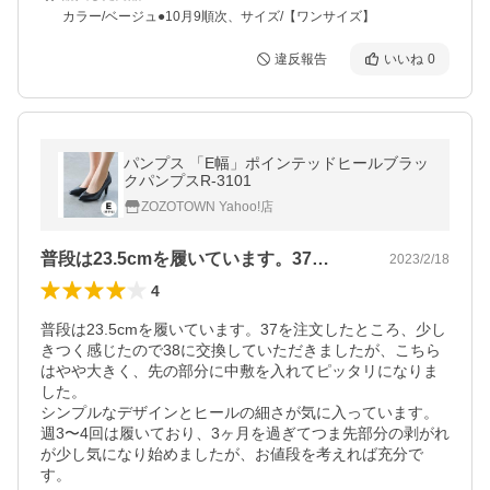
カラー/ベージュ●10月9順次、サイズ/【ワンサイズ】
違反報告
いいね
0
パンプス 「E幅」ポインテッドヒールブラッ
クパンプスR-3101
ZOZOTOWN Yahoo!店
普段は23.5cmを履いています。37…
2023/2/18
4
普段は23.5cmを履いています。37を注文したところ、少し
きつく感じたので38に交換していただきましたが、こちら
はやや大きく、先の部分に中敷を入れてピッタリになりま
した。

シンプルなデザインとヒールの細さが気に入っています。

週3〜4回は履いており、3ヶ月を過ぎてつま先部分の剥がれ
が少し気になり始めましたが、お値段を考えれば充分で
す。