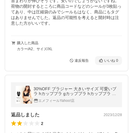
首まわりが伸びそうです。安いのでしょうがないですね。

荷物の開封するところに商品コードなどのシールが3枚貼っ
てあり、中は圧縮袋のみでシールもはなく、商品にもタグ
はありませんでした。返品の可能性を考えると開封時は注
意した方がいいです。
購入した商品
カラー/A2、サイズ/XL
違反報告
いいね
0
30%OFF ブラジャー 大きいサイズ 可愛いブ
ラ hカップブラ gカップブラ hカップブラ グ
ラマーブラ ブラセット 下着セット レディー
エメフィールYahoo!店
ス エメフィール 爆買
返品しました
2023/12/28
2