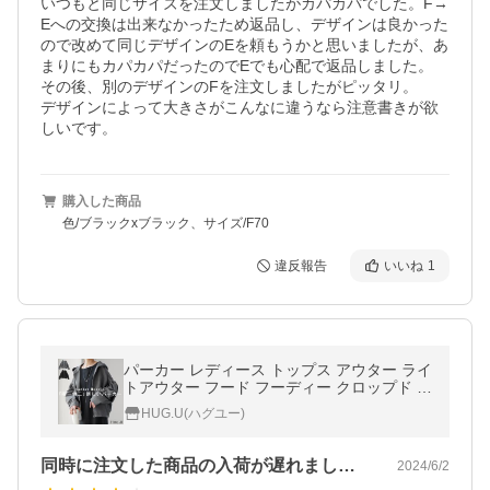
いつもと同じサイズを注文しましたがカパカパでした。F→
Eへの交換は出来なかったため返品し、デザインは良かった
ので改めて同じデザインのEを頼もうかと思いましたが、あ
まりにもカパカパだったのでEでも心配で返品しました。

その後、別のデザインのFを注文しましたがピッタリ。

デザインによって大きさがこんなに違うなら注意書きが欲
しいです。
購入した商品
色/ブラックxブラック、サイズ/F70
違反報告
いいね
1
パーカー レディース トップス アウター ライ
トアウター フード フーディー クロップド シ
ョート スウェット 羽織 ぽわん袖 タイムセー
HUG.U(ハグユー)
ルSW2
同時に注文した商品の入荷が遅れましたが…
2024/6/2