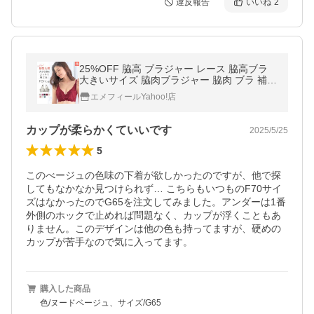
違反報告
いいね
2
25%OFF 脇高 ブラジャー レース 脇高ブラ
大きいサイズ 脇肉ブラジャー 脇肉 ブラ 補正
レディース 下着 下着女性 下着レディース エ
エメフィールYahoo!店
メフィール 爆買
カップが柔らかくていいです
2025/5/25
5
このべージュの色味の下着が欲しかったのですが、他で探
してもなかなか見つけられず… こちらもいつものF70サイ
ズはなかったのでG65を注文してみました。アンダーは1番
外側のホックで止めれば問題なく、カップが浮くこともあ
りません。このデザインは他の色も持ってますが、硬めの
カップが苦手なので気に入ってます。
購入した商品
色/ヌードベージュ、サイズ/G65