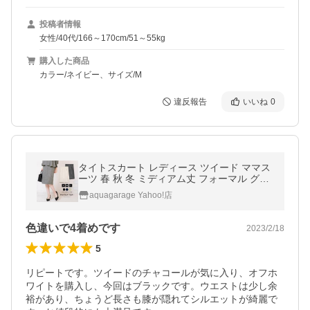
投稿者情報
女性/40代/166～170cm/51～55kg
購入した商品
カラー/ネイビー、サイズ/M
違反報告
いいね
0
タイトスカート レディース ツイード ママス
ーツ 春 秋 冬 ミディアム丈 フォーマル グレ
ー M L 入学式 SNS掲載 卒業式 服 母 ≪ゆう
aquagarage Yahoo!店
メール便配送30・代引不可≫
色違いで4着めです
2023/2/18
5
リピートです。ツイードのチャコールが気に入り、オフホ
ワイトを購入し、今回はブラックです。ウエストは少し余
裕があり、ちょうど長さも膝が隠れてシルエットが綺麗で