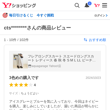
i
毎日引けるくじ 今すぐ挑戦
ログイン
cts********さんの商品レビュー
1
-
10
件 /
102
件
おすすめ順
フレアロングスカート スエードロングスカ
ート レディース 春 秋 冬 S M L LL ピーチス
キン 美ライン きれいめ 大人 上品 ≪ゆうメ
aquagarage Yahoo!店
ール便配送30・代引不可≫
3色めの購入です
2024/10/23
4
サイズ
：
ちょうどよい
アイスグレーとブルーを気に入っており、今回はネイビー
を購入。楽しみにしていましたが、届いた商品が明らかに