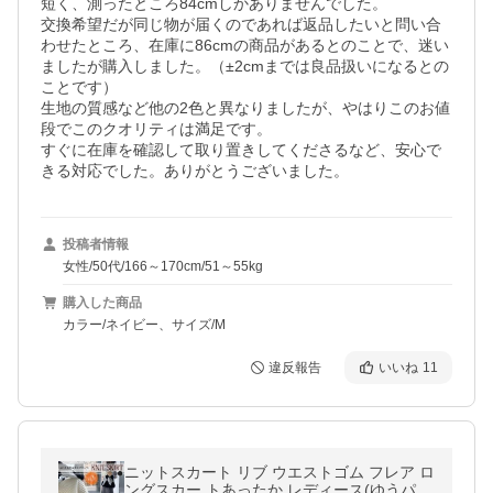
短く、測ったところ84cmしかありませんでした。

交換希望だが同じ物が届くのであれば返品したいと問い合
わせたところ、在庫に86cmの商品があるとのことで、迷い
ましたが購入しました。（±2cmまでは良品扱いになるとの
ことです）

生地の質感など他の2色と異なりましたが、やはりこのお値
段でこのクオリティは満足です。

すぐに在庫を確認して取り置きしてくださるなど、安心で
きる対応でした。ありがとうございました。
投稿者情報
女性/50代/166～170cm/51～55kg
購入した商品
カラー/ネイビー、サイズ/M
違反報告
いいね
11
ニットスカート リブ ウエストゴム フレア ロ
ングスカー トあったか レディース(ゆうパケ