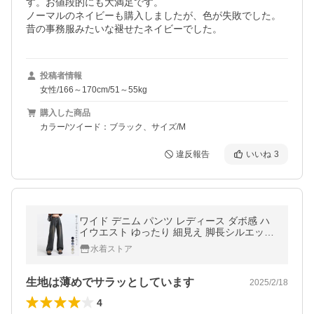
す。お値段的にも大満足です。

ノーマルのネイビーも購入しましたが、色が失敗でした。
昔の事務服みたいな褪せたネイビーでした。
投稿者情報
女性/166～170cm/51～55kg
購入した商品
カラー/ツイード：ブラック、サイズ/M
違反報告
いいね
3
ワイド デニム パンツ レディース ダボ感 ハ
イウエスト ゆったり 細見え 脚長シルエット
美脚効果 カジュアル タックイン 春 夏 秋 冬
水着ストア
爆買
生地は薄めでサラッとしています
2025/2/18
4