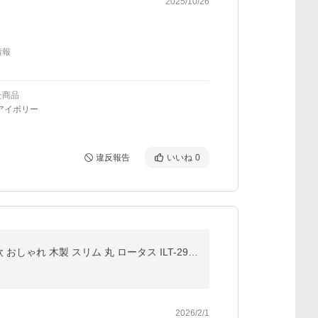
2025/10/26
情報
た商品
アイボリー
違反報告
いいね
0
爆買 サイドテーブル テーブル ナイトテーブル ソファテーブル ベッドサイドテーブル ベッドテーブル 北欧 おしゃれ 木製 スリム 丸 ロータス ILT-2987
2026/2/1