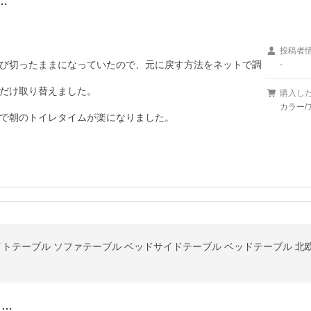
…


投稿者
び切ったままになっていたので、元に戻す方法をネットで調
-
だけ取り替えました。

購入し
カラー/
タ…