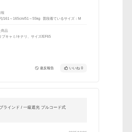
情報
代/161～165cm/51～55kg
普段着ているサイズ：M
た商品
リブキャミ/キナリ、サイズ/EF65
違反報告
いいね
0
ブラインド / 一級遮光 プルコード式