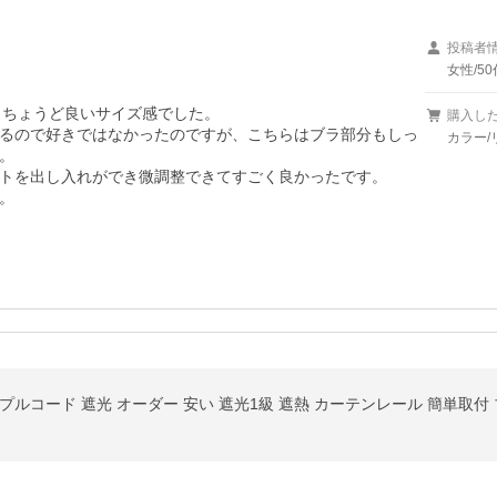
投稿者
女性/50
、ちょうど良いサイズ感でした。

購入し
るので好きではなかったのですが、こちらはブラ部分もしっ
カラー/


トを出し入れができ微調整できてすごく良かったです。

。
ルコード 遮光 オーダー 安い 遮光1級 遮熱 カーテンレール 簡単取付 