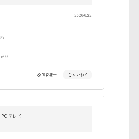
2026/6/22
情報
た商品
違反報告
いいね
0
ン PC テレビ