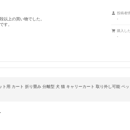
投稿者
段以上の買い物でした。

-
です。
購入し
-
…