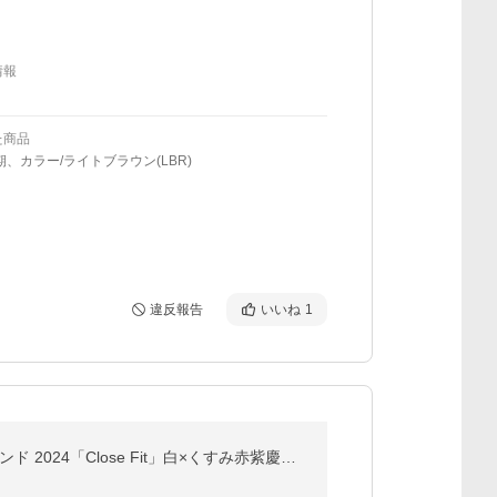
情報
た商品
期、カラー/ライトブラウン(LBR)
違反報告
いいね
1
振袖レンタル 結婚式 fb1502 結納 卒業式 春夏の成人式 振り袖 着物レンタル 正絹 人気 豪華 上品 高級ブランド 2024「Close Fit」白×くすみ赤紫慶び絢爛吉祥華