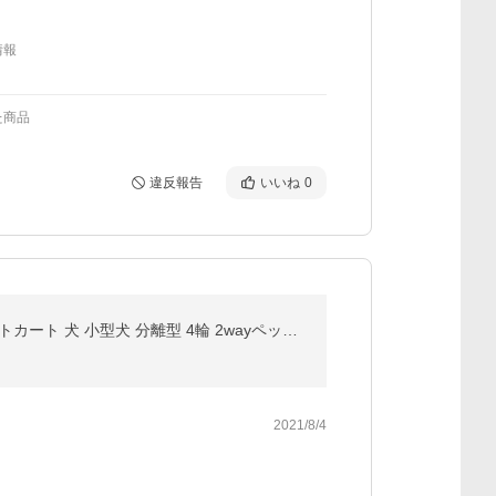
情報
た商品
違反報告
いいね
0
ペットカート 2way 折りたたみ ペット用 カート 折り畳み 分離型 犬 猫 キャリーカート 取り外し可能 ペットカート 犬 小型犬 分離型 4輪 2wayペットカート
2021/8/4