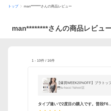
トップ
man********さんの商品レビュー
man********さんの商品レビュ
1
-
10
件 /
16
件
【爆買WEEK20%OFF】ブラトッ
tu-hacci Yahoo!店
タイプ違いで2度目の購入です。普段F6