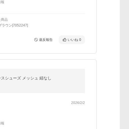
情報
た商品
ラウン[7052247]
違反報告
いいね
0
ナースシューズ メッシュ 紐なし
2026/2/2
情報