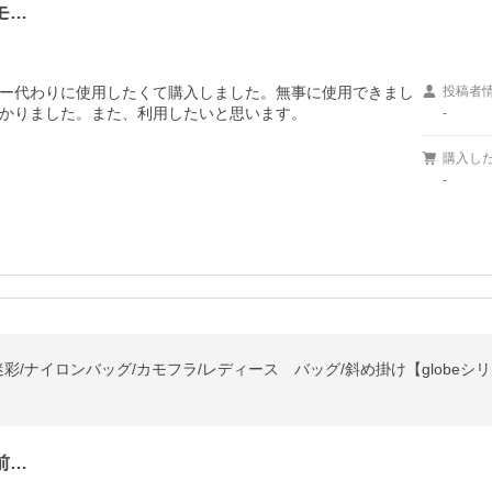
モ…
ー代わりに使用したくて購入しました。無事に使用できまし
投稿者
かりました。また、利用したいと思います。
-
購入し
-
迷彩/ナイロンバッグ/カモフラ/レディース バッグ/斜め掛け【globeシ
前…