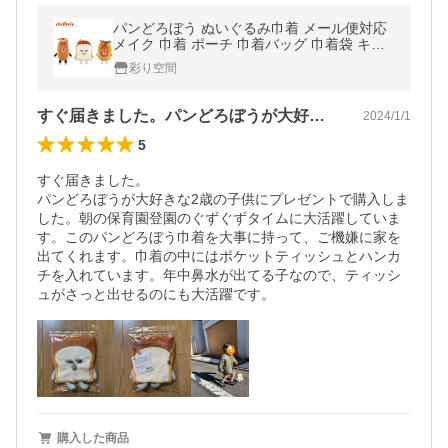
パンどろぼう ぬいぐるみ巾着 メール便対応
メイク 巾着 ポーチ 巾着バッグ 巾着袋 キャ
ラクター 小さい PD-5530232PD PD-553023
彩り空間
4NZ PD-5530233NP
すぐ届きました。パンどろぼうが大好きな…
2024/1/1
5
すぐ届きました。

パンどろぼうが大好きな2歳の子供にプレゼントで購入しま
した。朝の保育園登園のぐずぐずタイムに大活躍していま
す。このパンどろぼう巾着を大事に持って、ご機嫌に家を
出てくれます。巾着の中にはポケットティッシュとハンカ
チを入れています。年中鼻水が出てる子なので、ティッシ
ュがさっと出せるのにも大活躍です。
購入した商品