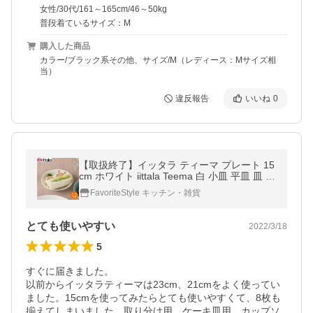
女性/30代/161～165cm/46～50kg
普段着ているサイズ：M
購入した商品
カラー/ブラック系その他、サイズ/M（レディース：Mサイズ相
当）
違反報告
いいね
0
【取扱終了】イッタラ ティーマ プレート 15
cm ホワイト iittala Teema 白 小皿 平皿 皿 北
欧 食器 4D7-7248
FavoriteStyle キッチン・雑貨
とても使いやすい
2022/3/18
5
すぐに届きました。

以前からイッタラティーマは23cm、21cmをよく使ってい
ました。15cmを使ってみたらとても使いやすくて、8枚も
揃えてしまいました。取り分け用、ケーキ皿用、カップソ