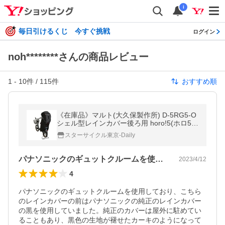
i
毎日引けるくじ 今すぐ挑戦
ログイン
noh********さんの商品レビュー
1
-
10
件 /
115
件
おすすめ順
《在庫品》マルト(大久保製作所) D-5RG5-O
シェル型レインカバー後ろ用 horo!5(ホロ5)
杢ブラック
スターサイクル東京-Daily
パナソニックのギュットクルームを使用し…
2023/4/12
4
パナソニックのギュットクルームを使用しており、こちら
のレインカバーの前はパナソニックの純正のレインカバー
の黒を使用していました。純正のカバーは屋外に駐めてい
ることもあり、黒色の生地が褪せたカーキのようになって