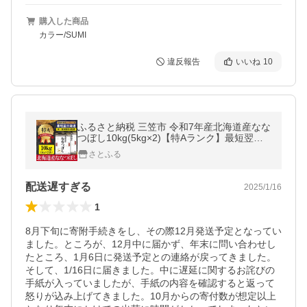
購入した商品
カラー/SUMI
違反報告
いいね
10
ふるさと納税 三笠市 令和7年産北海道産なな
つぼし10kg(5kg×2)【特Aランク】最短翌日
発送【1606017】
さとふる
配送遅すぎる
2025/1/16
1
8月下旬に寄附手続きをし、その際12月発送予定となってい
ました。ところが、12月中に届かず、年末に問い合わせし
たところ、1月6日に発送予定との連絡が戻ってきました。
そして、1/16日に届きました。中に遅延に関するお詫びの
手紙が入っていましたが、手紙の内容を確認すると返って
怒りが込み上げてきました。10月からの寄付数が想定以上