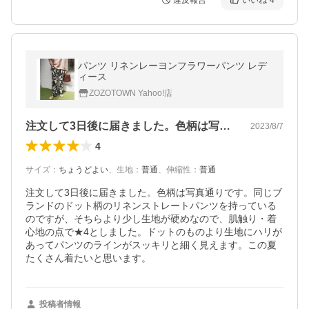
違反報告
いいね
4
パンツ リネンレーヨンフラワーパンツ レデ
ィース
ZOZOTOWN Yahoo!店
注文して3日後に届きました。色柄は写真…
2023/8/7
4
サイズ
：
ちょうどよい
、
生地
：
普通
、
伸縮性
：
普通
注文して3日後に届きました。色柄は写真通りです。同じブ
ランドのドット柄のリネンストレートパンツを持っている
のですが、そちらより少し生地が硬めなので、肌触り・着
心地の点で★4としました。ドットのものより生地にハリが
あってパンツのラインがスッキリと細く見えます。この夏
たくさん着たいと思います。
投稿者情報