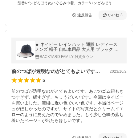
型番/パンどろぼうぬいぐるみ巾着、カラー/パンどろぼう
違反報告
いいね
3
★ ネイビー レインハット 通販 レディース
メンズ 帽子 自転車用品 大人用 ブラック 黒
ナイロンハット レインウェア 雨用 おしゃれ
BACKYARD FAMILY 雑貨タウン
無地
前のつばが透明なのがとてもよいです。あ…
2023/10/2
5
前のつばが透明なのがとてもよいです。あごのゴム紐もき
つすぎず、緩すぎず、ちょうどいいです。今回はネイビー
を買いました。濃紺に近い色でいい色です。本当はベージ
ュがほしかったのですが、サイトの写真だとクリームイエ
ローのように見えたのでやめました。もう少し色味の落ち
着いたベージュが出たらほしいです。