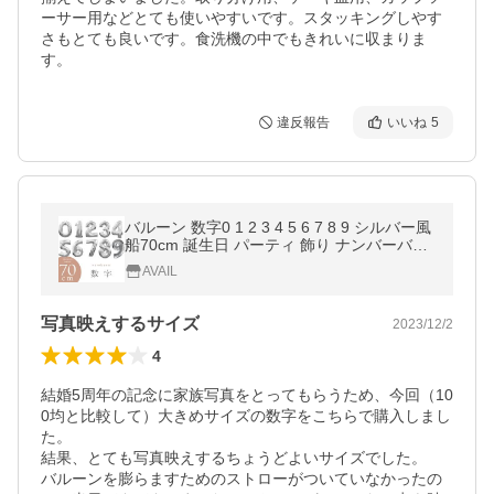
ーサー用などとても使いやすいです。スタッキングしやす
さもとても良いです。食洗機の中でもきれいに収まりま
す。
違反報告
いいね
5
バルーン 数字0 1 2 3 4 5 6 7 8 9 シルバー風
船70cm 誕生日 パーティ 飾り ナンバーバル
ーン 数字 風船 アルミ風船 アルミバルーン s
AVAIL
ale
写真映えするサイズ
2023/12/2
4
結婚5周年の記念に家族写真をとってもらうため、今回（10
0均と比較して）大きめサイズの数字をこちらで購入しまし
た。

結果、とても写真映えするちょうどよいサイズでした。

バルーンを膨らますためのストローがついていなかったの