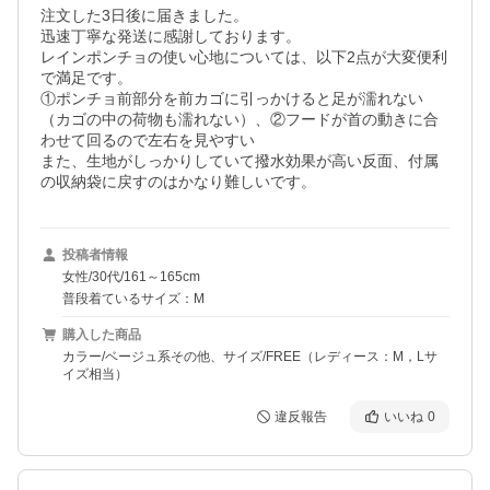
注文した3日後に届きました。

迅速丁寧な発送に感謝しております。

レインポンチョの使い心地については、以下2点が大変便利
で満足です。

①ポンチョ前部分を前カゴに引っかけると足が濡れない
（カゴの中の荷物も濡れない）、②フードが首の動きに合
わせて回るので左右を見やすい

また、生地がしっかりしていて撥水効果が高い反面、付属
の収納袋に戻すのはかなり難しいです。
投稿者情報
女性/30代/161～165cm
普段着ているサイズ：M
購入した商品
カラー/ベージュ系その他、サイズ/FREE（レディース：M，Lサ
イズ相当）
違反報告
いいね
0