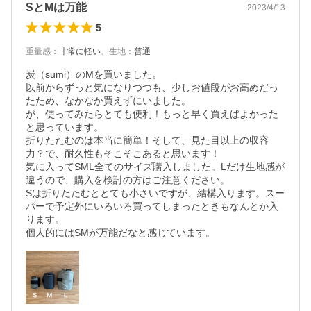
SとMは万能
2023/4/13
5
重量感
：
非常に軽い
、
生地
：
普通
炭（sumi）のMを買いました。

以前からずっと気になりつつも、少しお値段がお高めだっ
たため、なかなか買えずにいました。

が、使ってみたらとても便利！もっと早く買えばよかった
と思っています。

折りたたむのは本当に簡単！そして、見た目以上の収容
力？で、耐久性もそこそこあると思います！

気に入ってSML全てのサイズ購入しました。Lだけ生地感が
違うので、購入を検討の方はご注意ください。

Sは折りたたむととても小さいですが、結構入ります。スー
パーで予定外にいろいろ買ってしまったときもなんとか入
ります。

個人的にはSMが万能だなと感じています。