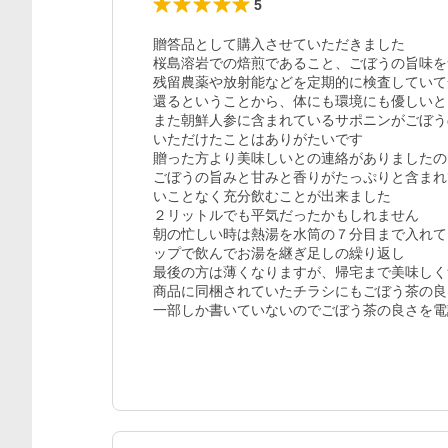
5
贈答品として購入させていただきました

桜島溶岩での焙煎であること、ごぼうの旨味を
残留農薬や放射能などを定期的に検査していて
還るということから、体にも環境にも優しいと
また朝鮮人参に含まれているサポニンがごぼう
いただけたことはありがたいです

贈った方より美味しいとの連絡がありましたの
ごぼうの旨みと甘みと香りがたっぷりと含まれ
いことなく充分飲むことが出来ました

２リットルでも平気だったかもしれません

朝の忙しい時は熱湯を水筒の７分目まで入れて
ップで飲んでお湯を継ぎ足しの繰り返し

最後の方は薄くなりますが、帰宅まで美味しく
商品に同梱されていたチラシにもごぼう茶の良
一部しか書いていないのでごぼう茶の良さを電