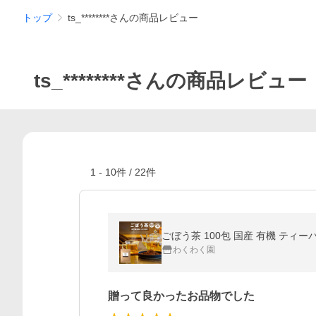
トップ
ts_********さんの商品レビュー
ts_********さんの商品レビュー
1
-
10
件 /
22
件
ごぼう茶 100包 国産 有機 ティ
わくわく園
贈って良かったお品物でした