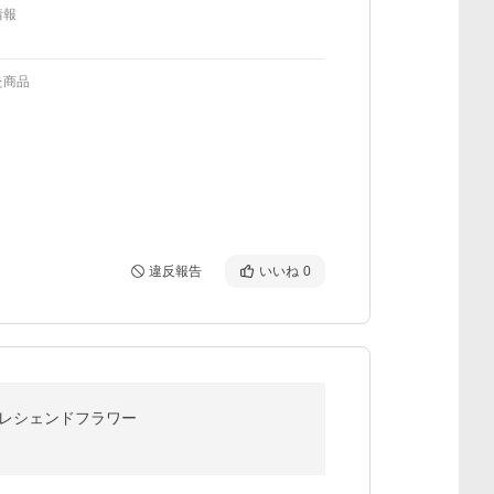
情報
た商品
違反報告
いいね
0
 クレシェンドフラワー