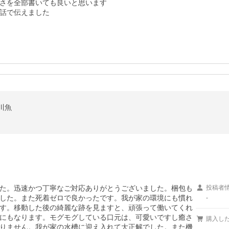
さを全部書いても良いと思います

話で伝えました
川魚
た。迅速かつ丁寧なご対応ありがとうございました。梱包も
投稿者
した。また死着ゼロで良かったです。我が家の環境にも慣れ
-
す。移動した後の綺麗な跡を見ますと、頑張って働いてくれ
にもなります。モグモグしている口元は、可愛いですし癒さ
購入し
りません。我が家の水槽に迎え入れて大正解でした。また機