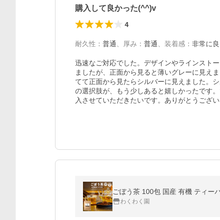
購入して良かった(^^)v
4
耐久性
：
普通
、
厚み
：
普通
、
装着感
：
非常に良
迅速なご対応でした。デザインやラインストー
ましたが、正面から見ると薄いグレーに見えま
てて正面から見たらシルバーに見えました。シ
の選択肢が、もう少しあると嬉しかったです。
入させていただきたいです。ありがとうござい
ごぼう茶 100包 国産 有機 ティ
わくわく園