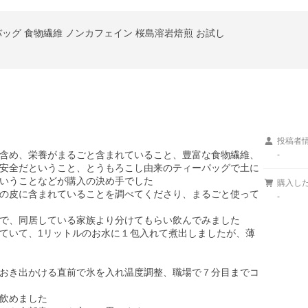
ーバッグ 食物繊維 ノンカフェイン 桜島溶岩焙煎 お試し
投稿者
含め、栄養がまるごと含まれていること、豊富な食物繊維、
-
安全だということ、とうもろこし由来のティーパッグで土に
いうことなどが購入の決め手でした

購入し
の皮に含まれていることを調べてくださり、まるごと使って
-
で、同居している家族より分けてもらい飲んでみました

ていて、1リットルのお水に１包入れて煮出しましたが、薄
おき出かける直前で氷を入れ温度調整、職場で７分目までコ
飲めました
