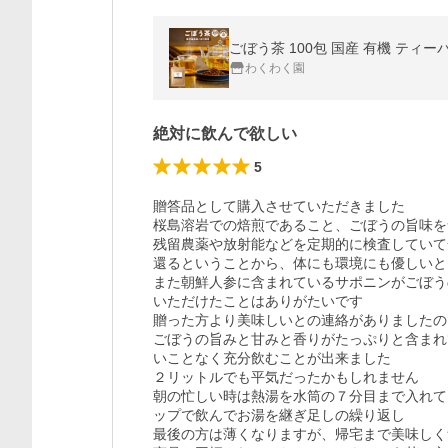
ごぼう茶 100包 国産 有機 ティ
わくわく園
絶対に飲んで欲しい
5
贈答品として購入させていただきました

桜島溶岩での焙煎であること、ごぼうの旨味を
残留農薬や放射能などを定期的に検査していて
還るということから、体にも環境にも優しいと
また朝鮮人参に含まれているサポニンがごぼう
いただけたことはありがたいです

贈った方より美味しいとの連絡がありましたの
ごぼうの旨みと甘みと香りがたっぷりと含まれ
いことなく充分飲むことが出来ました

２リットルでも平気だったかもしれません

朝の忙しい時は熱湯を水筒の７分目まで入れて
ップで飲んでお湯を継ぎ足しの繰り返し

最後の方は薄くなりますが、帰宅まで美味しく