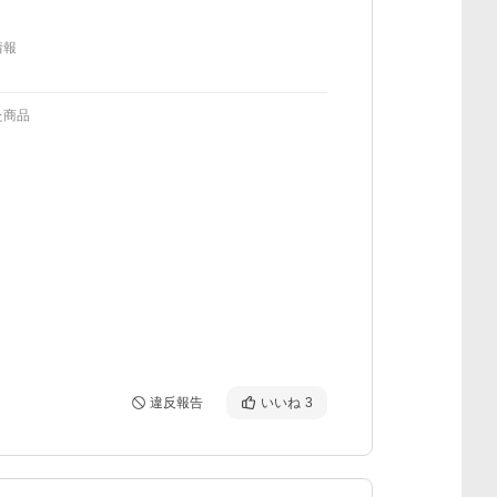
情報
た商品
違反報告
いいね
3