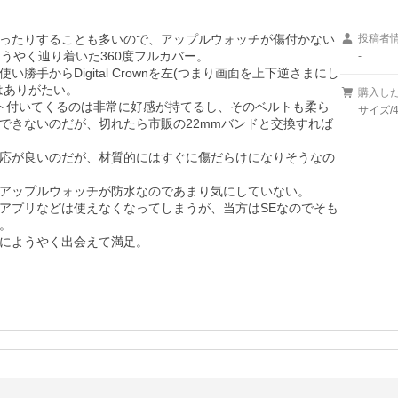
ったりすることも多いので、アップルウォッチが傷付かない
投稿者
ようやく辿り着いた360度フルカバー。

-
手からDigital Crownを左(つまり画面を上下逆さまにし
ありがたい。

購入し
ト付いてくるのは非常に好感が持てるし、そのベルトも柔ら
サイズ/
できないのだが、切れたら市販の22mmバンドと交換すれば
応が良いのだが、材質的にはすぐに傷だらけになりそうなの
アップルウォッチが防水なのであまり気にしていない。

、心電図アプリなどは使えなくなってしまうが、当方はSEなのでそも


にようやく出会えて満足。