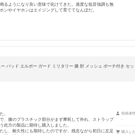
鳴るようになり良い意味で化けてきた。過度な低音強調も無
ホンやイヤホンはエイジングして育ててなんぼだ。
ー パッド エルボー ガード ミリタリー 膝 肘 メッシュ ポーチ付き セッ
た。

投稿者
で、膝のプラスチック部分がまず摩耗して外れ、ストラップ
-
う此方の製品に期待し購入しました。

たし、耐久性にも期待したのですが、残念ながら初日に左足
購入し