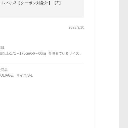
ックス レベル3【クーポン対象外】【Z】
2023/9/10
情報
歳以上/171～175cm/56～60kg
普段着ているサイズ：
た商品
OLIAGE、サイズ/S-L