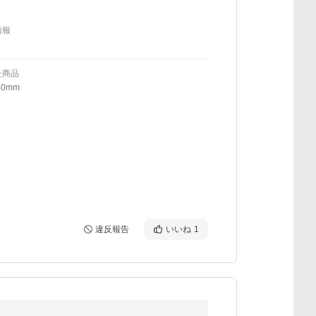
情報
た商品
40mm
違反報告
いいね
1