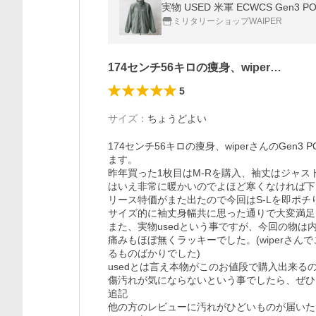
実物 USED 米軍 ECWCS Ge
ミリタリーショップWAIPER
174センチ56キロの痩身、wiper…
5
サイズ
：
ちょうどよい
174センチ56キロの痩身、wiperさんのGen3 
ます。

昨年買った1枚目はM-Rを購入、袖丈はジャ
はいえ非常に暖かいのでよほど寒くなければ下
リース特価がまた出たので今回はS-Lを即ポチりま
サイズ的に袖丈身幅共に思った通りで大変満足で
また、実物usedという事ですが、今回の物
痛みもほぼ無くラッキーでした。(wiperさん
るものばかりでした)

usedとは言え本物がこのお値段で購入出来る
傷汚れが気にならないという事でしたら、ぜひ
追記

他の方のレビューに汚れがひどいものが届いた