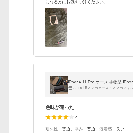
になる方はお気をつけください。
zacca1.5スマホケース・スマホフィ
色味が違った
4
耐久性
：
普通
、
厚み
：
普通
、
装着感
：
良い