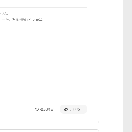
た商品
カーキ、対応機種/iPhone11
違反報告
いいね
1