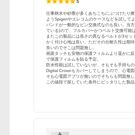
5
仕事柄水や砂塵が多くあちこちにぶつけたり擦
ようSpigenやエレコムのケースなどを試して
バンドが一般的なピン交換式なのも良い。当方使い勝
ている)ので、フルカバーかつベルト交換可能は
またこの製品には長さの異なるベルトが3セッ
かく付け心地は良い。ただその分耐久性は期待
良いのでそこは問題無し。

画面タッチも安物の保護フィルムより遥かに反
で保護フィルムを貼る予定。

防水性能は試していないが、そもそも手持ちの
Digital Crownもカバーしてしまうので
そも心電図アプリが無いのでそちらも問題無し。
この値段で探していた条件にピッタリした製品