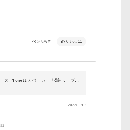
違反報告
いいね
11
iPhone 11 Pro ケース 手帳型 iPhone11 Pro Max ケース 耐衝撃 iPhone11 ケース 本革調 おしゃれ スマホケース iPhone11 カバー カード収納 ケーブル付 スタンド
2022/11/10
情報