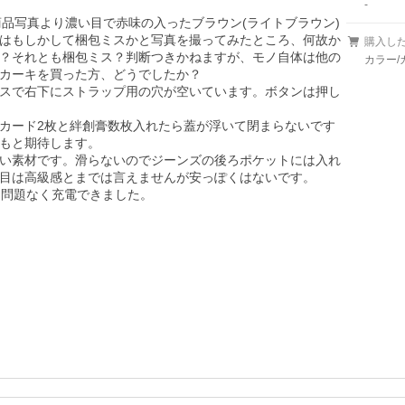
-
は商品写真より濃い目で赤味の入ったブラウン(ライトブラウン)
はもしかして梱包ミスかと写真を撮ってみたところ、何故か
購入し
？それとも梱包ミス？判断つきかねますが、モノ自体は他の
カラー/
カーキを買った方、どうでしたか？

スで右下にストラップ用の穴が空いています。ボタンは押し
カード2枚と絆創膏数枚入れたら蓋が浮いて閉まらないです
もと期待します。

い素材です。滑らないのでジーンズの後ろポケットには入れ
目は高級感とまでは言えませんが安っぽくはないです。

ドは問題なく充電できました。
