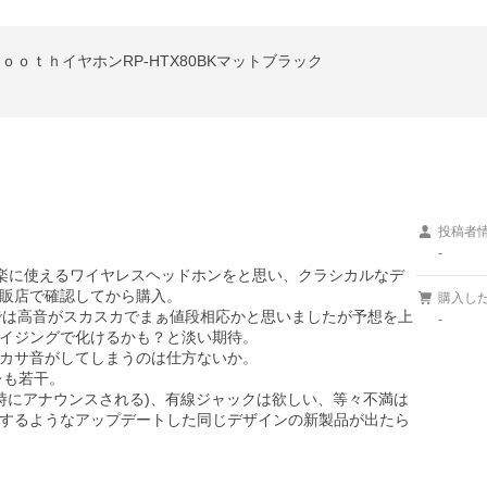
ｔｏｏｔｈイヤホンRP-HTX80BKマットブラック
投稿者
-
。家用に気楽に使えるワイヤレスヘッドホンをと思い、クラシカルなデ
販店で確認してから購入。

購入し
態では高音がスカスカでまぁ値段相応かと思いましたが予想を上
-
イジングで化けるかも？と淡い期待。

カサ音がしてしまうのは仕方ないか。

レも若干。

動時にアナウンスされる)、有線ジャックは欲しい、等々不満は
するようなアップデートした同じデザインの新製品が出たら