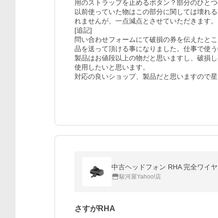
用のストラップを止めるボタン？部分のひとつ
以前使っていた物はこの部分に関しては壊れる
れませんが、一点減点とさせていただきます。

[追記]

問い合わせフォームにて破損の券を伝えたとこ
品を送って頂ける事になりました。仕事で使う
製品はお値段以上の物だと思いますし、破損し
使用したいと思います。

対応の良いショップ、製品だと思いますので星
中古ヘッドフォン RHA 完全ワイヤレスイ
駿河屋Yahoo!店
さすがRHA