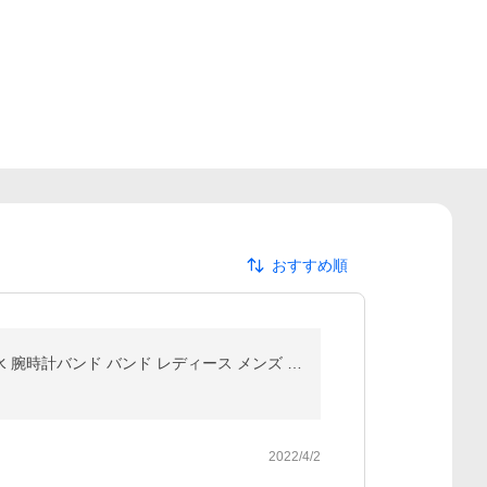
おすすめ順
アップルウォッチ 防水バンド 防塵 IP68等級 apple Watch 7 6 SE 5 4 40mm 44mm 45mm シリコン 汗 防水 腕時計バンド バンド レディース メンズ ネコポス
2022/4/2