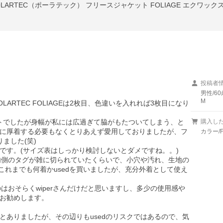
n3 POLARTEC（ポーラテック） フリースジャケット FOLIAGE エクワ
投稿者
男性/60
M
POLARTEC FOLIAGEは2枚目、色違いを入れれば3枚目になり
ストでしたが身幅が私には広過ぎて脇がもたついてしまう、と
購入し
に厚着する必要もなくとりあえず愛用しておりましたが、フ
カラー/F
した(笑)

す。(サイズ表はしっかり検討しないとダメですね。。)

は内側のタグが雑に切られていたくらいで、小穴や汚れ、生地の
でこれまでも何着かusedを買いましたが、充分外着として使え
のはおそらくwiperさんだけだと思いますし、多少の使用感や
お勧めします。

とありましたが、その辺りもusedのリスクではあるので、気