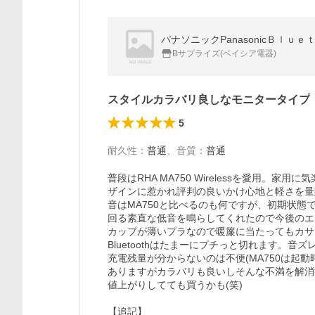
パナソニックPanasonicＢｌｕｅ
Bサプライズ(ベイシア電器)
スタイルカラバリ良しなモニタータイプ
5
耐久性
：
普通
、
音質
：
普通
普段はRHA MA750 Wirelessを愛用
ザインに惹かれ評判の良いかけ心地と軽さを量
音はMA750と比べるのも何ですが、初期状
回る素直な低音を鳴らしてくれたので今後のエ
カップが薄いプラなので暖簾に当たってもカサ
Bluetoothはたまーにプチっと切れます。音ズ
充電残量が分からないのは不便(MA750は起
ありますがカラバリも良いしそんな不満を解消
値上がりしてても買うかも(笑)

【追記】
