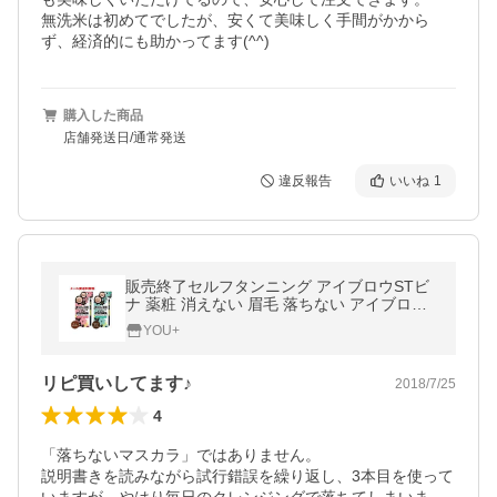
無洗米は初めてでしたが、安くて美味しく手間がかから
ず、経済的にも助かってます(^^)
購入した商品
店舗発送日/通常発送
違反報告
いいね
1
販売終了セルフタンニング アイブロウSTビ
ナ 薬粧 消えない 眉毛 落ちない アイブロウ
アイブロー 眉ペン 眉墨 眉マスカラ Vina2
YOU+
リピ買いしてます♪
2018/7/25
4
「落ちないマスカラ」ではありません。

説明書きを読みながら試行錯誤を繰り返し、3本目を使って