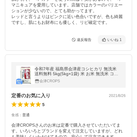
マニキュアを愛用しています。店舗ではカラーのバリエー
ションが少ないので、とても助かってます。

レッドと言うよりはピンクに近い色合いですが、色も綺麗
ですし、肌にもお財布にも優しく、リピ確定です。
違反報告
いいね
1
令和7年産 福島県会津産コシヒカリ 無洗米
送料無料 5kg(5kg×1袋) 米 お米 無洗米 コメ
こめ 無洗米 5kg
会津CROPS
定番のお気に入り
2021/8/26
5
食感
：
普通
会津CROPSさんのお米は定番で購入させていただいてま
す。いろいろとブランドを変えて注文していますが、どれ
も美味しくいただけてるので、安心して注文できます。
