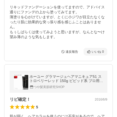
リキッドファンデーションを使ってますので、アドバイス
通りにファンデの上から塗ってみてます。

薄塗りを心がけていますが、とくに小ジワが目立たなくな
ったり肌に効果的な突っ張り感を感じふことはありませ
ん。

もぅしばらくは使ってみようと思いますが、なんとな〜け
望み薄のような気もします。
違反報告
いいね
0
ホーユー グラマージュヘアマニキュア51 ス
トロベリーレッド 150g ビビッド系 プロ用美
容室専門店 カラーリング ヘアマニキュア メ
つや髪美肌研究SHOP
ール便
リピ確定！
2016/6/9
5
肌が弱く、ヘアカラーを使うのには不安があるので、ヘア