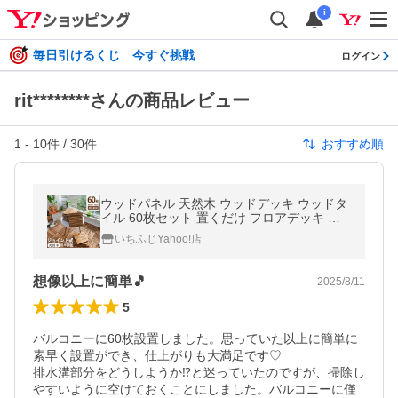
i
毎日引けるくじ 今すぐ挑戦
ログイン
rit********さんの商品レビュー
1
-
10
件 /
30
件
おすすめ順
ウッドパネル 天然木 ウッドデッキ ウッドタ
イル 60枚セット 置くだけ フロアデッキ ジ
ョイントパネル 木製 庭 床材 屋内外
いちふじYahoo!店
想像以上に簡単🎵
2025/8/11
5
バルコニーに60枚設置しました。思っていた以上に簡単に
素早く設置ができ、仕上がりも大満足です♡

排水溝部分をどうしようか⁉︎と迷っていたのですが、掃除し
やすいように空けておくことにしました。バルコニーに僅