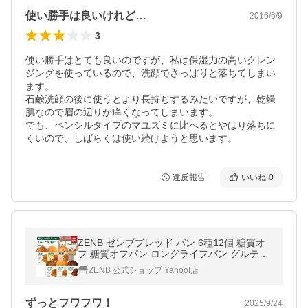
使い勝手は良いけれど…
2016/6/9
3
使い勝手はとても良いのですが、私は保湿力の高いクレン
ジングを使っているので、洗顔でさっぱりと落ちてしまい
ます。

石鹸洗顔の後に使うとより長持ちするみたいですが、乾燥
肌なので眉の辺りが痒くなってしまいます。

でも、ペンシルタイプのマユズミに比べるとやはり落ちに
くいので、しばらくは使い続けようと思います。
違反報告
いいね
0
ZENB ゼンブブレッド パン 6種12個 糖質オ
フ 糖質オフパン ロングライフパン グルテン
フリー パン グルテンフリー 糖質
ZENB 公式ショップ Yahoo!店
ずっとフワフワ！
2025/9/24