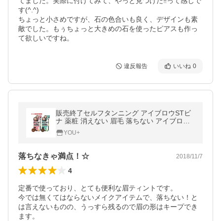
てました。実際に付けてみて、やっと見つけた‼︎って感じで
す(^.^)

ちょっと小さめですが、石の色合いも良く、デザインも素
敵でした。もぅちょっと大きめの石を使ったピアスも作っ
て欲しいですね。
違反報告
いいね
0
販売終了セルフタンニング アイブロウSTビ
ナ 薬粧 消えない 眉毛 落ちない アイブロウ
アイブロー 眉ペン 眉墨 眉マスカラ Vina2
YOU+
落ちなきゃ満点！☆
2018/11/7
4
定番で使っており、とても便利な眉ティントです。

今では無くてはならないメイクアイテムで、落ちない！と
は言えないものの、うっすら残るので眉の形はキープでき
ます。
