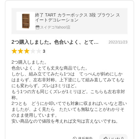
終了 TART カラーボックス 3段 ブラウン ス
イートデコレーション
スイデコYahoo!店
2つ購入しました。色合いよく、とても丈…
2022/11/23
3
2つ購入しました。

色合いよく、とても丈夫な商品でした。

しかし、組み立ててみたら1つは　てっぺんが斜めにしか　
はまらず、左右非対称。上下逆にして組み直してみてもな
にも変わらず。ズレは3ミリほど。

もう1つの方も同じくズレが1ミリほど。こちらも左右非対
称。

2つとも　どうにか叩いてでも対象に収まればいいなと思い
ましたが、よく見たら　たたいても無駄なことがわかりそ
のまま使用しています。

安い商品なので値段を考えれば文句は言えないですね。
違反報告
いいね
0