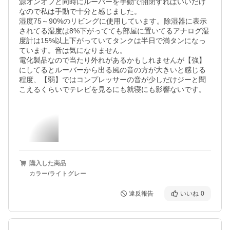
源オンオフと同時にルーバーを手動で開閉すればいいだけ
なので私は手動で十分と感じました。

湿度75～90%のリビングに使用しています。除湿器に表示
されてる湿度は8%下がってても部屋に置いてるアナログ湿
度計は15%以上下がっていてタンクは半日で満タンになっ
ています。音は気になりません。

電化製品なので当たり外れがあるかもしれませんが【強】
にしてるとルーバーから出る風の音の方が大きいと感じる
程度、【弱】ではコンプレッサーの音が少しだけジーと聞
こえるくらいでテレビを見るにも就寝にも影響ないです。
購入した商品
カラー/ライトグレー
違反報告
いいね
0