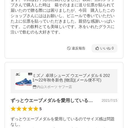
プさんで購入した時は　箱そのままに送り伝票が貼られて
届いたので贈る際には困りましたが、今回　購入したこの
ショップさんにははお願いし、ビニールで巻いていただい
た上に伝票を貼っていただきました。親切な感謝いっぱい
です。この飲料とても美味しいです。氷をいれたグラスに
注いで飲むのも大好きです。
違反報告
いいね
0
ミズノ 卓球シューズ ウエーブメダル 6 202
1〜22年秋冬新色 [物流](メール便不可)
内山スポーツ ヤフー店
ずっとウエーブメダルを愛用しているので…
2021/7/15
5
ずっとウエーブメダルを愛用しているのでサイズ感は問題
なし。
