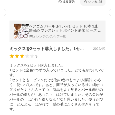
違反報告
いいね
25
ヘアゴム パール おしゃれ セット 10本 3連
髪留め プレスレット ポイント消化 ビーズ 真
珠 ヘアアクセサリー プチプラ 大人かわいい
オレンジCoCoヤフー店
利益還元セール
ミックスを2セット購入しました。1セッ…
2022/4/2
3
ミックスを2セット購入しました。

1セットに全色1つずつ入っていました。とてもかわいいで
す。

2セットとも　ピンクだけが他の色のものより極端に小さ
く、使いづらいです。あと、商品が入っている袋に細かい
欠片がたくさん入ってつ、商品をよく見るとパール飾りの
パールの塗りが　あちこち　はげていました。その欠片が
パールの　はがれた塗りなんだなと思いました。使うたび
に　どんどん　はがれて　髪の毛にたくさん付きそうで
す。