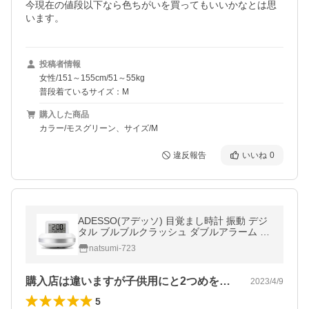
今現在の値段以下なら色ちがいを買ってもいいかなとは思
います。
投稿者情報
女性/151～155cm/51～55kg
普段着ているサイズ：M
購入した商品
カラー/モスグリーン、サイズ/M
違反報告
いいね
0
ADESSO(アデッソ) 目覚まし時計 振動 デジ
タル ブルブルクラッシュ ダブルアラーム バ
ックライト スヌーズ機能付き ホワイト MY-
natsumi-723
106
購入店は違いますが子供用にと2つめを購…
2023/4/9
5