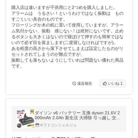
購入店は違いますが子供用にと2つめを購入しました。

アラームは　うるさい！というわけではなく振動は　もの
すごくいい具合のものです。

フローリングか木の机に置いて使用していますが、アラー
ム気付かない、振動　感じない！は絶対にないです。止め
るボタンも大きくはないので寝ぼけて押すのも簡単ではな
いので必ず目を覚まします(二度寝しなければですが)。

ある程度の高さから落下させてしまえば設定したものがリ
セットされてしまうのが難点ですが、

振動しても落ちないようにしていれば問題ない優れた商品
です。
違反報告
いいね
1
ダイソン v6 バッテリー 互換 dyson 21.6V 2
000mAh 2.0Ah 新生活 大掃除 引っ越し 交換
Ｖ６シリーズ DC62
ギフトコンシェルジュ