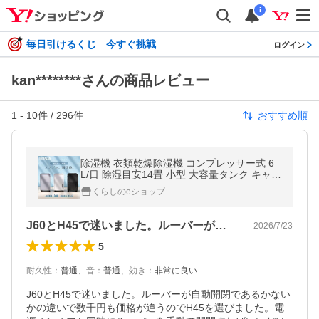
i
毎日引けるくじ 今すぐ挑戦
ログイン
kan********さんの商品レビュー
1
-
10
件 /
296
件
おすすめ順
除湿機 衣類乾燥除湿機 コンプレッサー式 6
L/日 除湿目安14畳 小型 大容量タンク キャス
ター EBDC-H45 除湿器 除湿乾燥機 衣類乾燥
くらしのeショップ
部屋干し 山善
J60とH45で迷いました。ルーバーが…
2026/7/23
5
耐久性
：
普通
、
音
：
普通
、
効き
：
非常に良い
J60とH45で迷いました。ルーバーが自動開閉であるかない
かの違いで数千円も価格が違うのでH45を選びました。電