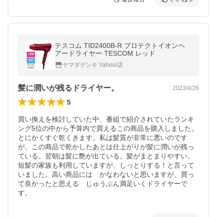
テスコム TID2400B-R プロテクトイオンヘ
アードライヤー TESCOM レッド
ヤマダデンキ Yahoo!店
髪に潤いが残るドライヤー。
2023/4/26
5
買い換えを検討していた中、番組で紹介されていたランキ
ング5位の中から予算内で買えるこの商品を購入しました。
とにかくすぐ乾くきます。私は髪質が非常に悪いのです
が、この商品で乾かしたあとは仕上がりが髪に潤いが残っ
ている。翌朝は髪に艶が出ている。髪がまとまりやすい。

短髪の家族も利用していますが、しっとりする！と言って
いました。高い商品には　かなわないと思いますが、買っ
て良かったと思える　じゅうぶん満足いくドライヤーで
す。