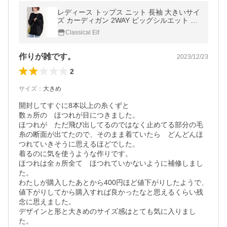
レディース トップス ニット 長袖 大きいサイ
ズ カーディガン 2WAY ビッグシルエット 秋
冬 2020aw
Classical Elf
作りが雑です。
2023/12/23
2
サイズ
：
大きめ
開封してすぐに8本以上の糸くずと

数ヵ所の　ほつれが目につきました。

ほつれが　ただ飛び出してるのではなく止めてる部分の毛
糸の断面が出てたので、そのまま着ていたら　どんどんほ
つれていきそうに思えるほどでした。

着るのに気を使うような作りです。

ほつれは全ヵ所全て　ほつれていかないように補修しまし
た。

わたしが購入したあとから400円ほど値下がりしたようで、
値下がりしてから購入すれば良かったなと思えるくらい残
念に思えました。

デザインと形と大きめのサイズ感はとても気に入りまし
た。
