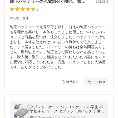
純正バッテリーの充電部分が壊れ、替えの…
2021/8/2
5
耐久性
：
普通
純正バッテリーの充電部分が壊れ、替えの純正バッテリー
も修理代も高いし、本体もこのまま使用したいのでこのシ
ョップと商品を見つけ　注文しました。バッテリーの持ち
よりも　本体を使えればいいという気持ちで注文しまし
た。すぐ届きました。バッテリーの持ちは全然問題ありま
せん。期待以上です。純正とほぼ変わりないと感じていま
す。購入後、別件でご相談させていただいた内容にもすぐ
に親切に対応していただき　商品・ショップともに大満足
です。ありがとうございました。
違反報告
いいね
0
タブレットケース パソコンケース 小学生 小
学校 iPad ケース タブレット用バッグ 子供
GIGAスクール構想推奨サイズ Android Wind
旅箱-tavivako-スーツケース&バッグ