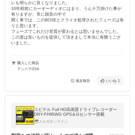
レも明らかに良くなりました。

10年程前にカーオーディオにはまり、うん十万掛けた事が
有りますが、常に雑音の中で

聞く車では、このBOSEとクライオ処理されたフューズは有
りと思います。

フューズでこれだけ音質が変わるとは思いませんでした。

この度は良いものを提供して頂きまして本当に有難うござ
いました。
購入した商品
アンペア/25A
違反報告
いいね
1
ユピテル Full HD高画質ドライブレコーダー
DRY-FH95WG GPS＆Gセンサー搭載
スルガオンライン