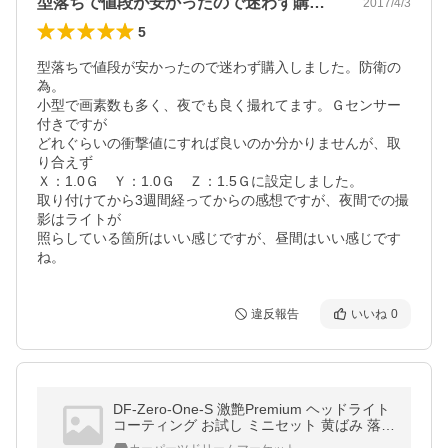
型落ちで値段が安かったので迷わず購入し…
2017/4/3
5
型落ちで値段が安かったので迷わず購入しました。防衛の
為。

小型で画素数も多く、夜でも良く撮れてます。Ｇセンサー
付きですが

どれぐらいの衝撃値にすれば良いのか分かりませんが、取
り合えず

Ｘ：1.0Ｇ　Ｙ：1.0Ｇ　Ｚ：1.5Ｇに設定しました。

取り付けてから3週間経ってからの感想ですが、夜間での撮
影はライトが

照らしている箇所はいい感じですが、昼間はいい感じです
ね。
違反報告
いいね
0
DF-Zero-One-S 激艶Premium ヘッドライト
コーティング お試し ミニセット 黄ばみ 落と
し ＆ 硬化型 ガラスコーティング セット メ