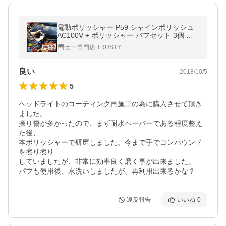
電動ポリッシャー P59 シャインポリッシュ
AC100V + ポリッシャー バフセット 3個 バ
フ バフセット | 軽量 簡単 屋外 楽 洗車 洗車
カー専門店 TRUSTY
用品 ワックス
良い
2018/10/5
5
ヘッドライトのコーティング再施工の為に購入させて頂き
ました。

擦り傷が多かったので、まず耐水ペーパーである程度整え
た後、

本ポリッシャーで研磨しました。今まで手でコンパウンド
を擦り擦り

していましたが、非常に効率良く磨く事が出来ました。

パフも使用後、水洗いしましたが、再利用出来るかな？
違反報告
いいね
0