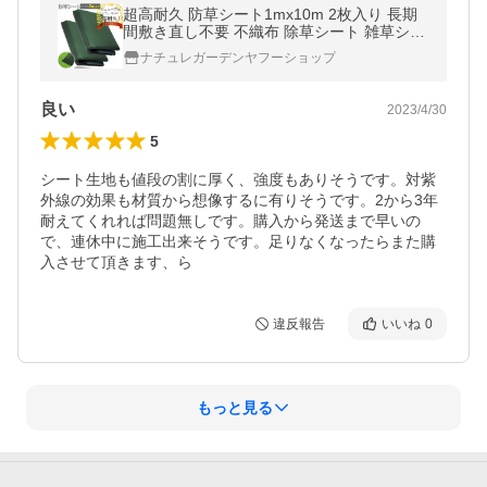
超高耐久 防草シート1mx10m 2枚入り 長期
間敷き直し不要 不織布 除草シート 雑草シー
ト 草刈り不要 砂利下 芝生色IKITECS(イキテ
ナチュレガーデンヤフーショップ
クス)
良い
2023/4/30
5
シート生地も値段の割に厚く、強度もありそうです。対紫
外線の効果も材質から想像するに有りそうです。2から3年
耐えてくれれば問題無しです。購入から発送まで早いの
で、連休中に施工出来そうです。足りなくなったらまた購
入させて頂きます、ら
違反報告
いいね
0
もっと見る