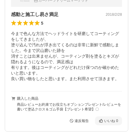
カーパーツドリームマーケット
ール便発送
感動と施工し易さ満足
2018/2/28
5
今まで色んな方法でヘッドライトを研磨してコーティング
をしてきましたが、

塗り込んで汚れが浮き出てくるのは非常に新鮮で感動しま
した。今まで沢山磨いた跡を

消すことは出来ませんが、コーティング剤を塗るとキズが
隠れるようになるので、満足感は

有ります。後はコーティングがどれだけ保つのか確かめた
いと思います。

良い買い物をしたと思います。また利用させて頂きます。
購入した商品
商品レビューお約束でお役立ちオプションプレゼント/レビューを
書いて塗込クロス＆ゴム手袋【プレゼント希望】〇
違反報告
いいね
0