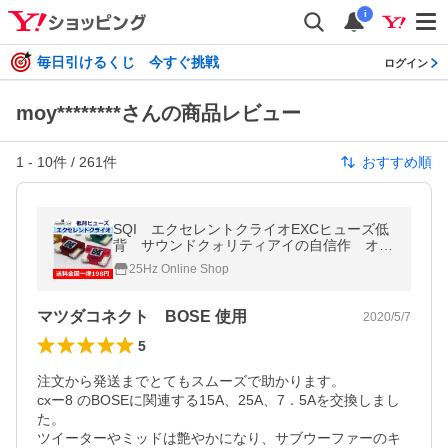
i
毎日引けるくじ 今すぐ挑戦
ログイン
moy********さんの商品レビュー
1
-
10
件 /
261
件
おすすめ順
SQI エクセレントクライオEXCヒューズ低
背 サウンドクォリティアイの自信作 オー
ディオFUNから走り屋まで性能を高く評価す
25Hz Online Shop
るEXT-CRYO-FUSE
マツダコネクト BOSE 使用
2020/5/7
5
注文から発送までとてもスムーズで助かります。

cxー8 のBOSEに関連する15A、25A、7．5Aを交換しまし
た。

ツイーターやミッドは艶やかになり、サブウーファーのキ