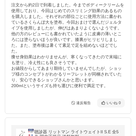
注文から約2日で到着しました。今までボディークリームを
使用しており、今回はじめてのスリミング効果のあるもの
を購入しました。それぞれの部位ごとに使用方法に書かれ
ているさくらんぼ大を塗布。今回おまけで選んだジェルタ
イプを使用しましたが、伸びはあまりよくないようです。
他の方のレビューにも書かれていたように皮膚の薄いとこ
ろには塗らないほうが良いです。膝裏がヒリヒリしまし
た。また、塗布後は暑くて素足で足を組めないほどでし
た。

痩せ身効果はわかりませんが、寒くなってきたので末端に
も塗り、冷え性にも良さそうです。

お値段からしてあまり期待していませんでしたが、ショッ
プ様のコンセプトがわかるリーフレットが同梱されていた
り、安心できるショップさんかと思います。

200mlというサイズも持ち運びに便利で満足です。
違反報告
いいね
0
聴診器 リットマン ライトウェイトII S.E 全5