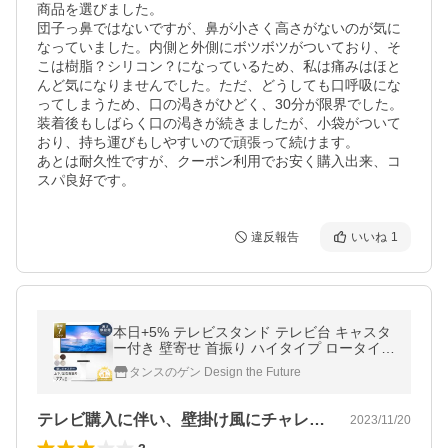
商品を選びました。

団子っ鼻ではないですが、鼻が小さく高さがないのが気に
なっていました。内側と外側にボツボツがついており、そ
こは樹脂？シリコン？になっているため、私は痛みはほと
んど気になりませんでした。ただ、どうしても口呼吸にな
ってしまうため、口の渇きがひどく、30分が限界でした。
装着後もしばらく口の渇きが続きましたが、小袋がついて
おり、持ち運びもしやすいので頑張って続けます。

あとは耐久性ですが、クーポン利用でお安く購入出来、コ
スパ良好です。
違反報告
いいね
1
本日+5% テレビスタンド テレビ台 キャスタ
ー付き 壁寄せ 首振り ハイタイプ ロータイプ
無段階高さ調節 32〜77インチ対応 おしゃれ
タンスのゲン Design the Future
tvスタンド テレビラック
テレビ購入に伴い、壁掛け風にチャレンジ…
2023/11/20