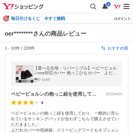
i
毎日引けるくじ 今すぐ挑戦
ログイン
oer********さんの商品レビュー
1
-
10
件 /
228
件
おすすめ順
【選べる生地・リバーシブル】ベビービョル
ンone対応カバー 抱っこひもカバー よだれ
カバー よだれパッド サッキングパッド
P-SHIP.
ベビービョルンの抱っこ紐を使用しており…
2023/4/24
4
ベビービョルンの抱っこ紐を使用しており、一般的に売ら
れているサッキングパッドが合わずこちらで購入させてい
ただきました。

よだれカバーや収納袋、スリーピングフードもオプション