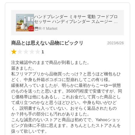
ハンドブレンダー ミキサー 電動 フードプロ
セッサー ハンディブレンダー スムージー ジ
ューサー
R-Y Market
商品とは思えない品物にビックリ
2023/6/26
1
注文確認中のままで商品が到着しました。

届きました。

私フリマアプリから品物買ったっけ？と思うほど梱包もひ
どく、中身も外箱ボコボコに型崩れしてこの有り様。

緩衝材入っていましたが、明らかに最初からこーゆー状態
のものを送ったと思います。3500円程度で安価ですが、同
じ価格帯は他にもあるし、これお金だして買った商品とし
て成り立つのかなと思うほどひどい。中身も匂いがひど
く、説明書すら入っていない。おそらく返品されたもの
か？持ち手の部分にも汚れがありました。

こんな誠意のないストアと商品は初めてで、Yahooショッ
ピング自体に不信に思えます。きちんとしたストアさんを
扱って欲しいです。