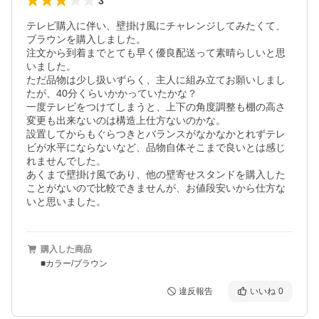
3
テレビ購入に伴い、壁掛け風にチャレンジしてみたくて、
ブラウンを購入しました。

注文から到着までとても早く優良配送って素晴らしいと思
いました。

ただ品物は少し扱いずらく、主人に組み立てお願いしまし
たが、40分くらいかかっていたかな？

一度テレビをつけてしまうと、上下の角度調整も棚の高さ
変更も出来ないのは構造上仕方ないのかな。

設置してからもぐらつきとバランスがなかなかとれずテレ
ビが水平にならないなど、品物自体そこまで良いとは感じ
れませんでした。

あくまで壁掛け風であり、他の壁寄せスタンドを購入した
ことがないので比較できませんが、お値段安いから仕方な
いと思いました。
購入した商品
■カラー/ブラウン
違反報告
いいね
0