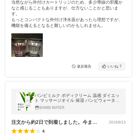
当然ながら外付けカートリッジのため、多少導線の邪魔か
なと感じることもありますが、仕方ないことかと思いま
す。

もっとコンパクトな外付け浄水器があったら理想ですが、
機能を備えるとなると難しいのかもしれません。
違反報告
いいね
7
バンビミルク ボディクリーム 温感 ダイエッ
ト マッサージオイル 保湿 バンビウォーター
むくみ 脂肪 お腹 二の腕 爆買 春夏
BAMBI WATER
注文から約2日で到着しました。今までボ…
2019/9/13
4