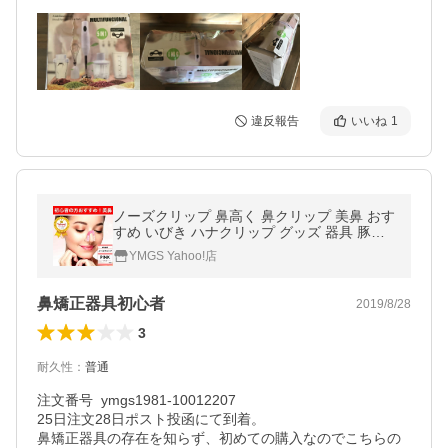
違反報告
いいね
1
ノーズクリップ 鼻高く 鼻クリップ 美鼻 おす
すめ いびき ハナクリップ グッズ 器具 豚鼻
効果 つけ方 簡単 鼻プチ 小鼻 団子鼻 解消 ピ
YMGS Yahoo!店
ンク 送料無料
鼻矯正器具初心者
2019/8/28
3
耐久性
：
普通
注文番号  ymgs1981-10012207

25日注文28日ポスト投函にて到着。

鼻矯正器具の存在を知らず、初めての購入なのでこちらの