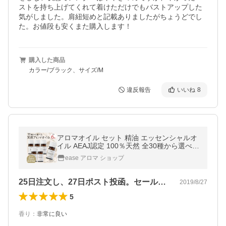
ストを持ち上げてくれて着けただけでもバストアップした
気がしました。肩紐短めと記載ありましたがちょうどでし
た。お値段も安くまた購入します！
購入した商品
カラー/ブラック、サイズ/M
違反報告
いいね
8
アロマオイル セット 精油 エッセンシャルオ
イル AEAJ認定 100％天然 全30種から選べる
ラベンダー ティートリー オレンジ くつろぎ
ease アロマ ショップ
ブレンド 6本 各5ml 返品保証
25日注文し、27日ポスト投函。セール…
2019/8/27
5
香り
：
非常に良い