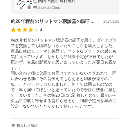
色 国内正規品 送料無料
Shop de Clinic
約20年程前のリットマン聴診器の調子が…
2024/8/26
4
約20年程前のリットマン聴診器の調子が悪く、ダイアグラ
フを交換しても聴取しづらいためこちらを購入しました。
商品自体はリットマン製品で、マットなブラックの感じも
気に入っています。しかし商品到着予定が16日でしたが、
届かず、台風の影響かと思いまっていましたが翌日も届か
ず。。

問い合わせ後に欠品でお届けできていないと言われて、問
い合わせる前にその旨伝えてもらえると印象が違うのに
な。。と少しガッカリしました。無くては困るものなの
で、早く届いてほしいと思っていたので余計に残念に感じ
てしまいました。その後20日には到着したので、最初から
欠品中で取り寄せする旨知らせるか、到着予定日を早めに
設定しないでいただくかして欲しかったです。
購入した商品