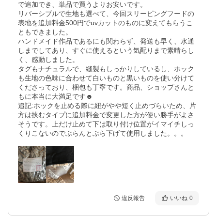
で追加でき、単品で買うよりお安いです。

リバーシブルで生地も選べて、今回スリーピングフードの
表地を追加料金500円でuvカットのものに変えてもらうこ
ともできました。

ハンドメイド作品であるにも関わらず、発送も早く、水通
しまでしてあり、すぐに使えるという気配りまで素晴らし
く、感動しました。

タグもナチュラルで、縫製もしっかりしているし、ホック
も生地の色味に合わせて白いものと黒いものを使い分けて
くださっており、梱包も丁寧です。商品、ショップさんと
もに本当に大満足です☻

追記:ホックを止める際に紐がやや短く止めづらいため、片
方は挟むタイプに追加料金で変更した方が使い勝手がよさ
そうです。上だけ止めて下は取り付け位置がイマイチしっ
くりこないのでぶらんとぶら下げて使用しました。。。
違反報告
いいね
0