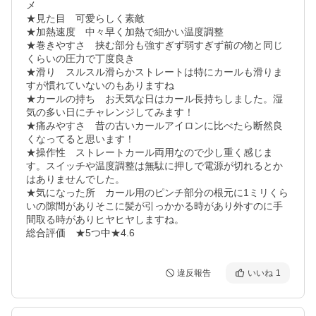
メ　

★見た目　可愛らしく素敵

★加熱速度　中々早く加熱で細かい温度調整

★巻きやすさ　挟む部分も強すぎず弱すぎず前の物と同じ
くらいの圧力で丁度良き

★滑り　スルスル滑らかストレートは特にカールも滑りま
すが慣れていないのもありますね

★カールの持ち　お天気な日はカール長持ちしました。湿
気の多い日にチャレンジしてみます！

★痛みやすさ　昔の古いカールアイロンに比べたら断然良
くなってると思います！

★操作性　ストレートカール両用なので少し重く感じま
す。スイッチや温度調整は無駄に押しで電源が切れるとか
はありませんでした。

★気になった所　カール用のピンチ部分の根元に1ミリくら
いの隙間がありそこに髪が引っかかる時があり外すのに手
間取る時がありヒヤヒヤしますね。

違反報告
いいね
1