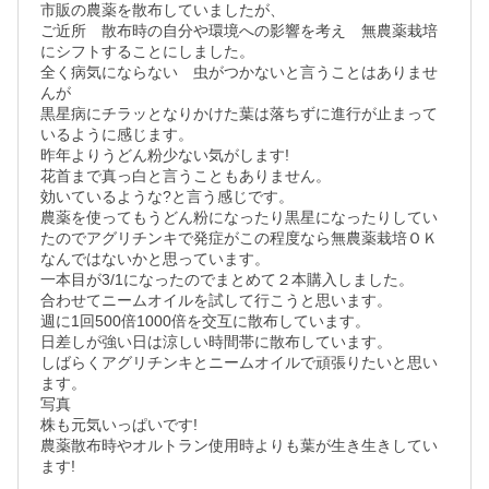
市販の農薬を散布していましたが、

ご近所　散布時の自分や環境への影響を考え　無農薬栽培
にシフトすることにしました。

全く病気にならない　虫がつかないと言うことはありませ
んが

黒星病にチラッとなりかけた葉は落ちずに進行が止まって
いるように感じます。

昨年よりうどん粉少ない気がします!

花首まで真っ白と言うこともありません。

効いているような?と言う感じです。

農薬を使ってもうどん粉になったり黒星になったりしてい
たのでアグリチンキで発症がこの程度なら無農薬栽培ＯＫ
なんではないかと思っています。

一本目が3/1になったのでまとめて２本購入しました。

合わせてニームオイルを試して行こうと思います。

週に1回500倍1000倍を交互に散布しています。

日差しが強い日は涼しい時間帯に散布しています。

しばらくアグリチンキとニームオイルで頑張りたいと思い
ます。

写真

株も元気いっぱいです!

農薬散布時やオルトラン使用時よりも葉が生き生きしてい
ます!
