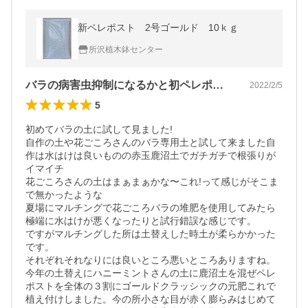
新ペレポスト 2号ゴールド 10ｋｇ
所沢植木鉢センター
バラの病害虫抑制になるかと初ペレポスト
2022/2/5
5
初めてバラの土に試して見ました!

自作の土や花ごころさんのバラ専用土と試して来ました自
作は水はけは良いものの赤玉鹿沼土でガチガチで根張りが
イマイチ

花ごころさんの土はまぁまぁかな〜これ!って感じがそこま
で無かったような

夏場にマルチングで花ごころバラの堆肥を使用してみたら
極端に水はけが悪くなったりと試行錯誤な感じです。

ですがマルチングした所は土替えした時土が柔らかかった
です。

それぞれそれなりには良いところ悪いところありますね。

今年の土替えにハニーミントさんの土に鹿沼土を混ぜペレ
ポストを全体の３割にゴールドクラッシックの元肥これで
植え付けしました。今の所小さな目が赤く膨らみはじめて