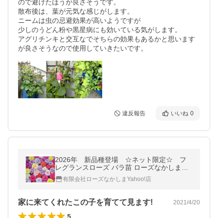
ので避けたほうが良さそうです。

散布後は、葉が元気な感じがします。

ニームは虫の忌避効果が高いようですが

少しのうどん粉や黒星病にも効いている気がします。

アグリチンキと交互なでそちらの効果もあるかと思います
が良さそうなので使用していきたいです。
違反報告
いいね
0
2026年 新品種登場 ☆ネット限定☆ フ
レグランスローズ バラ苗 ローズなかしま
オリジナル品種
有限会社ローズなかしまYahoo!店
家に来てくれたこの子を育てて見ます!
2021/4/20
5