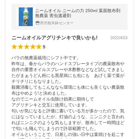
ニームオイル ニームの力 250ml 葉面散布剤
無農薬 害虫逃避剤
所沢植木鉢センター
ニームオイルアグリチンキで良いかも!
2022/4/23
5
バラの無農薬栽培にシフト中です。

昨年は、春からバラのハンドスプレータイプの農薬散布や
自作の重曹オイルスプレーや木酢酢などなど試してきまし
たがまぁうどん粉にも黒星病にも虫にも　あげく薬で葉が
チリチリにもなりました。

殺菌消毒してもこんななら環境にも体にも良くない農薬散
布はやめよう!と決めました。

なのでニームオイル虫除け効果に期待して　

アグリチンキと交互に使用しています。

匂いが気になると評価に書いている方が多かったので、気
にはなっていましたが、灯油のような、ニンニクと言われ
ればニンニクのような気もしますが、散布して一時間ほど
で匂いも飛んでしまうので許容範囲でした。

オイルということで、日差しの強い日中は葉焼けを起こす