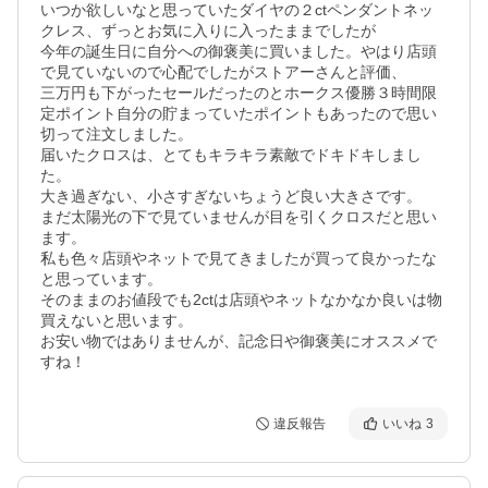
いつか欲しいなと思っていたダイヤの２ctペンダントネッ
クレス、ずっとお気に入りに入ったままでしたが

今年の誕生日に自分への御褒美に買いました。やはり店頭
で見ていないので心配でしたがストアーさんと評価、

三万円も下がったセールだったのとホークス優勝３時間限
定ポイント自分の貯まっていたポイントもあったので思い
切って注文しました。

届いたクロスは、とてもキラキラ素敵でドキドキしまし
た。

大き過ぎない、小さすぎないちょうど良い大きさです。

まだ太陽光の下で見ていませんが目を引くクロスだと思い
ます。

私も色々店頭やネットで見てきましたが買って良かったな
と思っています。

そのままのお値段でも2ctは店頭やネットなかなか良いは物
買えないと思います。

お安い物ではありませんが、記念日や御褒美にオススメで
すね！
違反報告
いいね
3