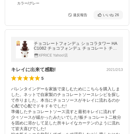
カラー/グレー
違反報告
いいね
26
チョコレートフォンデュ ショコラタワー HA
C1082 チョコフォンデュ チョコレート チョ
コ プレゼント クリスマス 誕生日
XPRICE Yahoo!店
キレイに出来て感動!
2021/2/13
5
バレンタインデーを家族で楽しむためにこちらを購入しま
した。ネットで自家製のチョコレートソースレシピを探し
て作りました。本当にチョコソースがキレイに流れるのか
心配で心配でドキドキでした!

準備したチョコレートソース流すと最初キレイに流れず
少々ソースが緩かったみたいでした!板チョコレート二枚分
を固めに溶かして足した所キレイなカーテンのように流れ
て皆大喜びでした!
