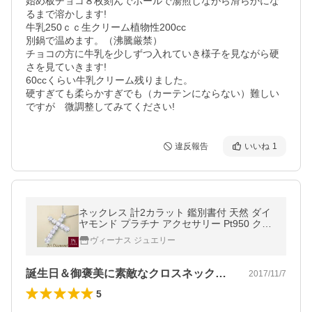
始め板チョコ８枚刻んでボールで湯煎しながら滑らかにな
るまで溶かします!

牛乳250ｃｃ生クリーム植物性200cc

別鍋で温めます。（沸騰厳禁）

チョコの方に牛乳を少しずつ入れていき様子を見ながら硬
さを見ていきます!

60ccくらい牛乳クリーム残りました。

硬すぎても柔らかすぎでも（カーテンにならない）難しい
ですが　微調整してみてください!
違反報告
いいね
1
ネックレス 計2カラット 鑑別書付 天然 ダイ
ヤモンド プラチナ アクセサリー Pt950 クロ
ス ペンダント 2営業日前後の発送予定
ヴィーナス ジュエリー
誕生日＆御褒美に素敵なクロスネックレス
2017/11/7
5