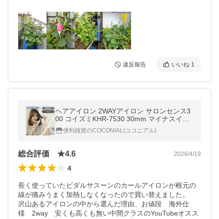
違反報告
いいね
1
ヘアアイロン 2WAYアイロン サロンセンス3
00 コイズミKHR-7530 30mm マイナスイオ
ン カール ストレートアイロン ヘアーアイロ
便利雑貨のCOCONIAL(ココニアル)
ン コテ KHR7530C||
総合評価 ★4.6
2026/4/19
4
長く使っていたビダルサスーンのカールアイロンが根元の
線が痛みうまく加熱しなくなったので買い替えました。

沢山あるアイロンの中から選んだ理由、お値段　海外仕
様　2way　安くも高くも無い中間クラスのYouTubeオスス