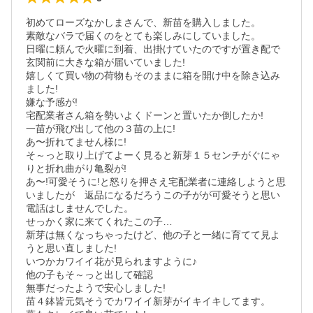
初めてローズなかしまさんで、新苗を購入しました。

素敵なバラで届くのをとても楽しみにしていました。

日曜に頼んで火曜に到着、出掛けていたのですが置き配で
玄関前に大きな箱が届いていました!

嬉しくて買い物の荷物もそのままに箱を開け中を除き込み
ました!

嫌な予感が!

宅配業者さん箱を勢いよくドーンと置いたか倒したか!

一苗が飛び出して他の３苗の上に!

あ〜折れてません様に!

そ～っと取り上げてよーく見ると新芽１５センチがぐにゃ
りと折れ曲がり亀裂が!

あ〜!可愛そうに!と怒りを押さえ宅配業者に連絡しようと思
いましたが　返品になるだろうこの子がが可愛そうと思い
電話はしませんでした。

せっかく家に来てくれたこの子…

新芽は無くなっちゃったけど、他の子と一緒に育てて見よ
うと思い直しました!

いつかカワイイ花が見られますように♪

他の子もそ～っと出して確認

無事だったようで安心しました!

苗４鉢皆元気そうでカワイイ新芽がイキイキしてます。
