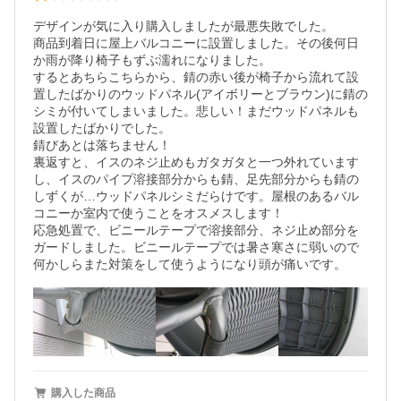
デザインが気に入り購入しましたが最悪失敗でした。

商品到着日に屋上バルコニーに設置しました。その後何日
か雨が降り椅子もずぶ濡れになりました。

するとあちらこちらから、錆の赤い後が椅子から流れて設
置したばかりのウッドパネル(アイボリーとブラウン)に錆の
シミが付いてしまいました。悲しい！まだウッドパネルも
設置したばかりでした。

錆びあとは落ちません！

裏返すと、イスのネジ止めもガタガタと一つ外れています
し、イスのパイプ溶接部分からも錆、足先部分からも錆の
しずくが…ウッドパネルシミだらけです。屋根のあるバル
コニーか室内で使うことをオスメスします！

応急処置で、ビニールテープで溶接部分、ネジ止め部分を
ガードしました。ビニールテープでは暑さ寒さに弱いので
何かしらまた対策をして使うようになり頭が痛いです。
購入した商品