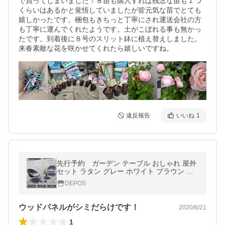
で買ってしまいました！８苗も購入すれば残念な苗も１つ
くらいはあるかと覚悟していましたが皆元気な苗でとても
嬉しかったです。梱包もきちっと丁寧にされ運送会社の方
も丁寧に運んでくれたようです。土がこぼれる事も無かっ
たです。到着後に８号のスリット鉢に植え替えしました。
来春素敵な花を咲かせてくれたら嬉しいですね。
違反報告
いいね
1
先行予約 ガーデン テーブル おしゃれ 屋外
セット ラタン グレー ホワイト ブラウン ラ
タンバルコニー3点セット バルコニー 大型宅
DEPOS
配便
ウッドパネルがシミだらけです！
2020/6/21
1