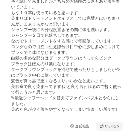
色々試して来ましたがこちらのお値段の安さもあり落ち着
いています。

もう１０本は使っていると思います。

染まりはトリートメントタイプとしては完璧とはいきませ
んが、まぁまぁかなと思います。

シャンプー後に５分程度置きその間に体を洗います。

シャンプー２日で色落ちしてきます。

なのでトリートメントをする感じで毎回使っています。

ロングなので目立つ生え際分け目中心に少し多めにつけて
ブラシで全体になじませます。

白髪の多めな部分はダークブラウンはうっすらピンク

ブラックはほんのり紫になります。

ダークブラウンブラックを混ぜて使ったりもしましたが今
はブラック中心に使っています。

髪色が真っ黒で重くなるよりいいかなと思います。

美容室で良く染まってますね!と良く言われるので暫く使っ
て行こうかと思います♪

※最近シャワーヘッドを替えてファインバブルとやらにし
ました。

染めた色が少々落ちやすくなってしまい悩ましい所です!
違反報告
いいね
5