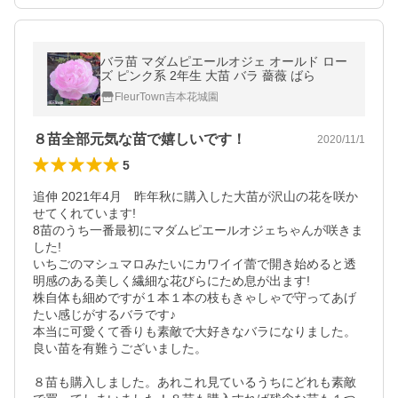
バラ苗 マダムピエールオジェ オールド ロー
ズ ピンク系 2年生 大苗 バラ 薔薇 ばら
FleurTown吉本花城園
８苗全部元気な苗で嬉しいです！
2020/11/1
5
追伸 2021年4月　昨年秋に購入した大苗が沢山の花を咲か
せてくれています!

8苗のうち一番最初にマダムピエールオジェちゃんが咲きま
した!

いちごのマシュマロみたいにカワイイ蕾で開き始めると透
明感のある美しく繊細な花びらにため息が出ます!

株自体も細めですが１本１本の枝もきゃしゃで守ってあげ
たい感じがするバラです♪

本当に可愛くて香りも素敵で大好きなバラになりました。
良い苗を有難うございました。

８苗も購入しました。あれこれ見ているうちにどれも素敵