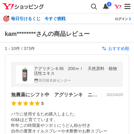
i
毎日引けるくじ 今すぐ挑戦
ログイン
kam********さんの商品レビュー
1
-
10
件 /
373
件
おすすめ順
アグリチンキ36 200ｍｌ 天然原料 植物
活性エキス
所沢植木鉢センター
無農薬にシフト中 アグリチンキ ニームオイル
2022/4/20
5
バラに使用するため購入しました。

60鉢ほど育てています。

昨年この時期葉やツボミにうどん粉が付き

自作の重曹オイルスプレーや木酢酢やお酢スプレー
