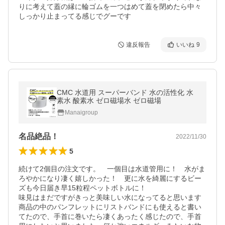
りに考えて蓋の縁に輪ゴムを一つはめて蓋を閉めたら中々
しっかり止まってる感じでグーです
違反報告
いいね
9
CMC 水道用 スーパーバンド 水の活性化 水
素水 酸素水 ゼロ磁場水 ゼロ磁場
Manaigroup
名品絶品！
2022/11/30
5
続けて2個目の注文です。　一個目は水道管用に！　水がま
ろやかになり凄く嬉しかった！　更に水を綺麗にするビー
ズも今日届き早15粒程ペットボトルに！

味見はまだですがきっと美味しい水になってると思います

商品の中のパンフレットにリストバンドにも使えると書い
てたので、手首に巻いたら凄くあったく感じたので、手首