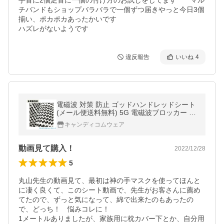
手首に2個足首に一個の付け方のお試しをしてます　　マル
チバンドもショップバラバラで一個ずつ届きやっと今日3個
揃い、ポカポカあったかいです　

違反報告
いいね
4
電磁波 対策 防止 ゴッドハンドレッドシート
(メール便送料無料) 5G 電磁波ブロッカー ブ
ラックアイ セラミック 不織布
キャンディコムウェア
動画見て購入！
2022/12/28
5
丸山先生の動画見て、最初は神の手マスクを使ってほんと
に凄く良くて、このシート動画で、先生がお客さんに薦め
てたので、ずっと気になって、綿で出来たのもあったの
で、どっち！　悩みコレに！

1メートルありましたが、家族用に枕カバー下とか、自分用