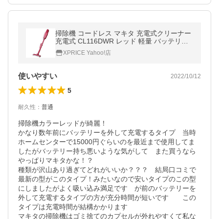
掃除機 コードレス マキタ 充電式クリーナー
充電式 CL116DWR レッド 軽量 バッテリー
内蔵 スティッククリーナー ハンディクリー
XPRICE Yahoo!店
ナー 軽量 makita 新生活
使いやすい
2022/10/12
5
耐久性
：
普通
掃除機カラーレッドが綺麗！

かなり数年前にバッテリーを外して充電するタイプ　当時
ホームセンターで15000円ぐらいのを最近まで使用してま
したがバッテリー持ち悪いような気がして　また買うなら
やっぱりマキタかな！？

種類が沢山あり過ぎてどれがいいか？？？　結局口コミで
最新の型がこのタイプ！みたいなので安いタイプのこの型
にしましたがよく吸い込み満足です　が前のバッテリーを
外して充電するタイプの方が充分時間が短いです　　この
タイプは充電時間が結構かかります

マキタの掃除機はゴミ捨てのカプセルが外れやすくて私な