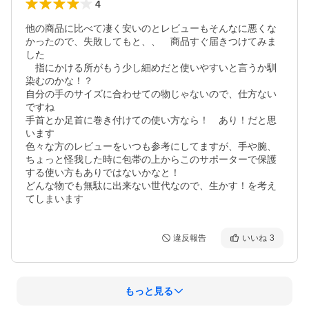
4
他の商品に比べて凄く安いのとレビューもそんなに悪くな
かったので、失敗してもと、、　商品すぐ届きつけてみま
した

　指にかける所がもう少し細めだと使いやすいと言うか馴
染むのかな！？

自分の手のサイズに合わせての物じゃないので、仕方ない
ですね

手首とか足首に巻き付けての使い方なら！　あり！だと思
います

色々な方のレビューをいつも参考にしてますが、手や腕、
ちょっと怪我した時に包帯の上からこのサポーターで保護
する使い方もありではないかなと！

どんな物でも無駄に出来ない世代なので、生かす！を考え
違反報告
いいね
3
もっと見る