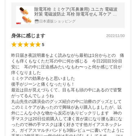
除電耳栓 ミミケア(耳鼻兼用) ユニカ 電磁波
対策 電磁波防止 耳栓 除電耳せん 耳ケア 鼻
栓 ユニカ 丸山修寛 ノイズ軽減 騒音防止耳栓
日本通販ショッピング
睡眠 飛行機
身体に感じます
2022/11/30
5
昨日届き夜説明書をよく読みながら最初は1分からとの　痛
くも痒くもなくただ耳の中に何か感じる　今日2回目3分目
安に　耳の中に圧迫感みたいなもわ〜っと何か感じて目が
痒くなりました

ミミケアの効果かもと思いました

後手がジーンと痛くなったりも！

最近は目が見えづらくて、目も耳も頭の中にあるので皆繋
がってるんでしょうね

丸山先生の講演会のグッズ紹介の中に治療のグッズとして
このミミケアがあったので興味があり購入しましたが、以
外にこんな小さな物から反応がありビックリします　神の
手マスクは20日位前購入して凄く首が楽になり腰も楽にな
ったので神の手マスクは凄く好きです他ガイアスネックレ
ス、ガイアスマルチバンドも3個レビューに書いてたように