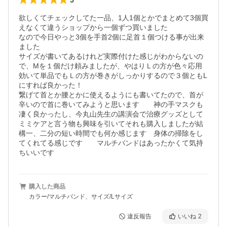
欲しくてチェックしてた一品、1人1個とかでまとめて3個買
えなくて違うショップから一個ずつ買いました

なので今日やっと3個を手首2個に足首１個つける事が出来
ました

サイズが書いてあるけれど実際付けた感じがわからないの
で、Mを１個だけ頼みましたが、やはりＬの方が色々応用
効いて単品でもＬの方が巻きがしっかりするので３個ともL
にすれば良かった！

繋げて首とか腰とかに使えるようにも書いてたので、首が
辛いので首に巻いてみようと思います　　神の手マスクも
凄く良かったし、今丸山先生の講演会で治療グッズとして
ミミケアと言う物も興味を引いてそれも購入しましたが結
構一、二分の短い時間でも何か感じます　身体の掃除をし
てくれてる感じです　　マルチバンドはあったかくて気持
ちいいです
購入した商品
カラー/マルチバンド、サイズ/Lサイズ
違反報告
いいね
2