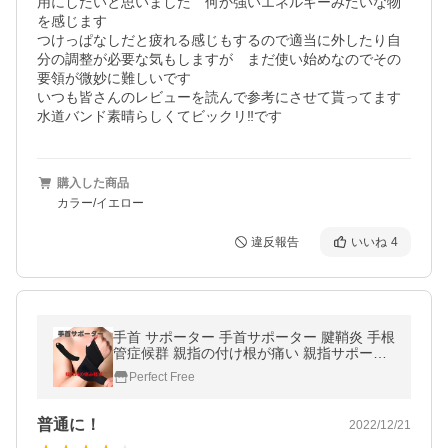
用にしたいと思いました　何か強いエネルギーみたいな物
を感じます

つけっぱなしだと疲れる感じもするので適当に外したり自
分の調整が必要な気もしますが　まだ使い始めなのでその
要領が微妙に難しいです

いつも皆さんのレビューを読んで参考にさせて貰ってます

水道バンド素晴らしくてビックリ‼️です
購入した商品
カラー/イエロー
違反報告
いいね
4
手首 サポーター 手首サポーター 腱鞘炎 手根
管症候群 親指の付け根が痛い 親指サポータ
ー
Perfect Free
普通に！
2022/12/21