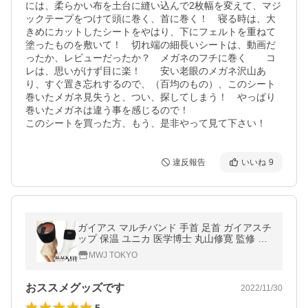
には、柔らかい布を土台に縫い込んで2枚幅を変えて、マジ
ックテープをつけて頭に巻く、首に巻く！　寝る時は、大
きめにカットしたシートをやはり、下にフェルトを重ねて
塗ったものを敷いて！　切れ端の細長いシートは、動画だ
ったか、レビューだったか？　メガネのフチに巻く　　コ
レは、思いがけず目に楽！　　安い老眼のメガネ沢山あ
り、すぐ置き忘れするので、（百均のもの）、このシート
巻いたメガネ見失うと、つい、探してしまう！　やっぱり
巻いたメガネは違う事を感じるので！

このシートを買った方、もう、是非やって見て下さい！
違反報告
いいね
9
ガイアス マルチバンド 手首 足首 ガイアスチ
ップ 保温 ユニカ 医学博士 丸山修寛 監修 電
磁波防止グッズ
MWJ TOKYO
おススメグッズです
2022/11/30
5