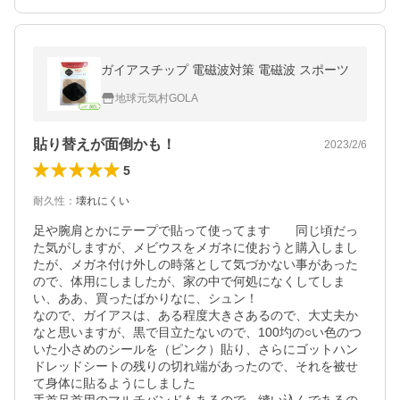
ガイアスチップ 電磁波対策 電磁波 スポーツ
地球元気村GOLA
貼り替えが面倒かも！
2023/2/6
5
耐久性
：
壊れにくい
足や腕肩とかにテープで貼って使ってます　　同じ頃だっ
た気がしますが、メビウスをメガネに使おうと購入しまし
たが、メガネ付け外しの時落として気づかない事があった
ので、体用にしましたが、家の中で何処になくしてしま
い、ああ、買ったばかりなに、シュン！

なので、ガイアスは、ある程度大きさあるので、大丈夫か
なと思いますが、黒で目立たないので、100圴の○い色のつ
いた小さめのシールを（ピンク）貼り、さらにゴットハン
ドレッドシートの残りの切れ端があったので、それを被せ
て身体に貼るようにしました
