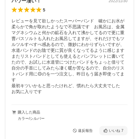
パワー凄い！
2022/11/30
5
レビューを見て欲しかったスーパーバンド　確かにお水が
柔らかで角が取れたようなで不思議です　お風呂は、金属
マグネシウムと何かの鉱石を入れて沸かしてるので更に重
曹バスソルトも入れたお風呂してますが、それだけでもツ
ルツルすべすべ感あるので、微妙にわかりずらいですが、
水道バンドのお陰で更に質が良くなってるように感じます

またリストバンドとしても使えるとパンフレットに書いて
たので、お試しに水道管につけたバンドをちょっと借りて
自分の手首にしてみたら凄く暖か苦なるので、自分のリス
トバンド用に🟡のを一つ注文し、昨日もう届き即使ってま
す

最初キツいかもと思ったけれど、慣れたら大丈夫でした　
お気に入りです
購入した商品
カラー/シルバー
違反報告
いいね
7