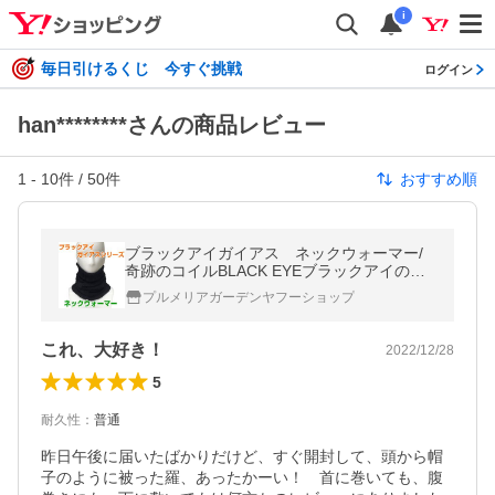
i
毎日引けるくじ 今すぐ挑戦
ログイン
han********さんの商品レビュー
1
-
10
件 /
50
件
おすすめ順
ブラックアイガイアス ネックウォーマー/
奇跡のコイルBLACK EYEブラックアイの医
学博士丸山修寛監修/電磁波防止 マイナス
プルメリアガーデンヤフーショップ
イオン 遠赤外線 爆買
これ、大好き！
2022/12/28
5
耐久性
：
普通
昨日午後に届いたばかりだけど、すぐ開封して、頭から帽
子のように被った羅、あったかーい！　首に巻いても、腹