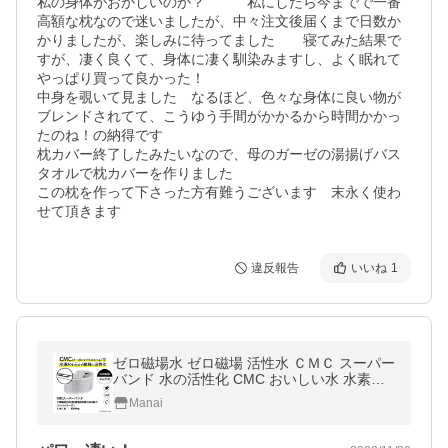
私の身体がおかしいのか？　　　私にしたら今までで一番
高額な枕なので迷いましたが、中々注文後届くまで日数か
かりましたが、楽しみに待ってました　　寝てみた結果で
すが、凄く良くて、身体に凄く馴染みますし、よく眠れて
やっぱり買って良かった！

中身を覗いて見ました　なるほど、色々な身体に良い物が
ブレンドされてて、こうゆう手間がかかるから時間かかっ
たのね！の納得です

枕カバー終了したみたいなので、母のガーゼの湯揚げバス
タオルで枕カバーを作りました

この枕を作って下さった方有難うございます　末永く使わ
せて頂きます
違反報告
いいね
1
ゼロ磁場水 ゼロ磁場 活性水 ＣＭＣ スーパー
バンド 水の活性化 CMC おいしい水 水素水
酸素水
Manai