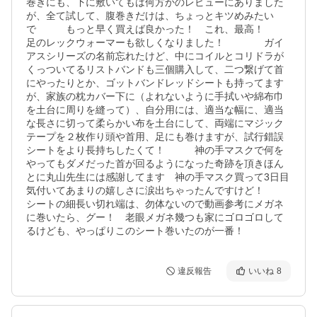
巻きにも、下に敷いてもは何方かのレビューにありました
が、全て試して、腹巻きだけは、ちょっとキツめみたい
で　　　もっと早く買えば良かった！　これ、最高！　　
足のレックウォーマーも欲しくなりました！　　　　ガイ
アスシリーズの名前忘れたけど、中にコイルとコリドラが
くっついてるリストバンドも三個購入して、二つ繋げて首
にやったりとか、ゴットバンドレッドシートも持ってます
が、家族の枕カバー下に（よれないように手拭いや綿布巾
を土台に周りを縫って）、自分用には、適当な幅に、適当
な長さに切って柔らかい布を土台にして、両端にマジック
テープを２枚作り頭や首用、足にも巻けますが、試行錯誤
シートをより長持ちしたくて！　　　神の手マスクで何を
やってもダメだった首が回るようになった奇跡を頂きほん
とに丸山先生には感謝してます　神の手マスク買って3日目
気付いてあまりの嬉しさに涙出ちゃったんですけど！　　
シートの細長い切れ端は、勿体ないので動画参考にメガネ
に巻いたら、グー！　老眼メガネ幾つも家にゴロゴロして
るけども、やっぱりこのシート巻いたのが一番！
違反報告
いいね
8