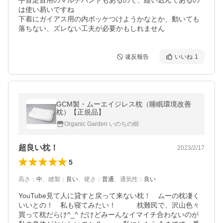
手首足首用のマルチバンドもあるので、縫い込んであるの
は使い易いですね

下着にガイアス用の内ポッケつけようかなとか、動いても
落ちない、ズレない工夫が必要かもしれません
違反報告
いいね
1
GCM製・ムーエイジレス枕（睡眠環境改善
枕）【正規品】
Organic Garden いのちの樹
超良い枕！
2023/2/17
5
高さ
：
中
、
縫製
：
良い
、
硬さ
：
普通
、
通気性
：
良い
YouTube見て人に貸すと戻って来ない枕！　ムーの枕凄く
いいとの！　私も寝てみたい！　　　枕難民で、沢山色々
買って枕だらけ^_^ だけどみーんなイマイチ合わないのが