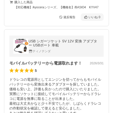
購入した商品
【対応機種】/kyoceraシリーズ、【機種名】/BASIO4 KYV47
違反報告
いいね
0
USB シガーソケット 5V 12V 変換 アダプタ
ー USBポート 車載
ティノテンダ
モバイルバッテリーから電源取れます！
2026/3/31
5
ドラレコの電源用としてエンジンを切ってからもモバイル
バッテリーから変換出来るアダプターを探していました。
価格も安い上、評価も良かったので購入にいたりました。

実際にソケットに接続してモバイルバッテリーからドラレ
コに電源を無事に取ることが出来ました。

最初は大丈夫かなと少々不安でしたが、しばらくドラレコ
の作動状況を確認して使えると安心しました。
