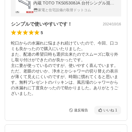
内蔵 TOTO TKS05308JA 台付シングル混合
水栓 【パッキン無料プレゼント！（希望者
家電と住宅設備の取替ドットコム
のみ）】
シンプルで使いやすいです！
2024/10/16
5
蛇口からの水漏れに悩まされ続けていたので、今回、口コ
ミも良かったので購入にいたりました。

また、配達の希望日時も選択出来たのでスムーズに取り外
し取り付けができたのが良かったです。

主に妻が使っているのですが、使いやすく喜んでいます。
ただ、老眼のせいか、浄水とかシャワーの切り替えの表示
が薄くて見えにくいのですが、時期に慣れてくると思いま
す。無料プレゼントのパッキンは、風呂場のシャワーから
の水漏れに丁度良かったので助かりました。ありがとうご
ざいました。
違反報告
いいね
1