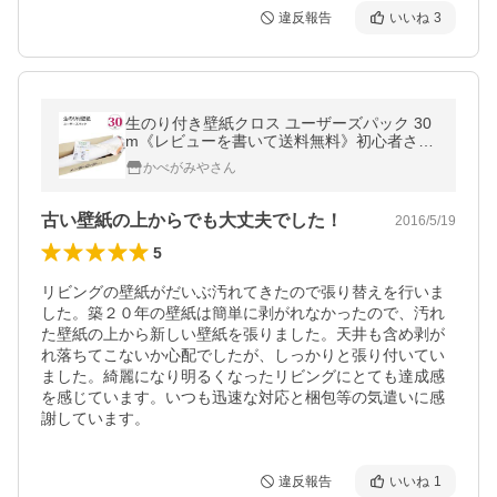
違反報告
いいね
3
生のり付き壁紙クロス ユーザーズパック 30
m《レビューを書いて送料無料》初心者さん
用セット
かべがみやさん
古い壁紙の上からでも大丈夫でした！
2016/5/19
5
リビングの壁紙がだいぶ汚れてきたので張り替えを行いま
した。築２０年の壁紙は簡単に剥がれなかったので、汚れ
た壁紙の上から新しい壁紙を張りました。天井も含め剥が
れ落ちてこないか心配でしたが、しっかりと張り付いてい
ました。綺麗になり明るくなったリビングにとても達成感
を感じています。いつも迅速な対応と梱包等の気遣いに感
謝しています。
違反報告
いいね
1