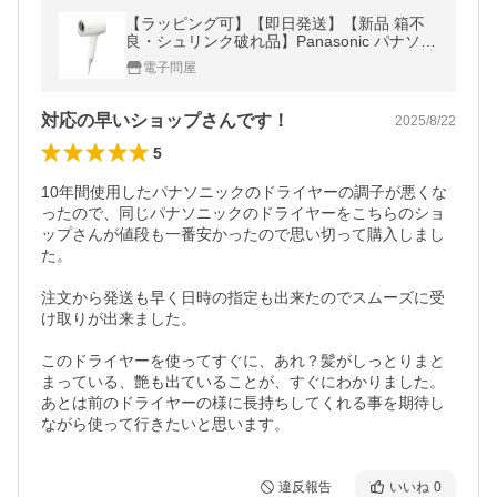
【ラッピング可】【即日発送】【新品 箱不
良・シュリンク破れ品】Panasonic パナソッ
ク ヘアードライヤー ナノケア EH-NA0J-W
電子問屋
ウォームホワイト
対応の早いショップさんです！
2025/8/22
5
10年間使用したパナソニックのドライヤーの調子が悪くな
ったので、同じパナソニックのドライヤーをこちらのショ
ップさんが値段も一番安かったので思い切って購入しまし
た。

注文から発送も早く日時の指定も出来たのでスムーズに受
け取りが出来ました。

このドライヤーを使ってすぐに、あれ？髪がしっとりまと
まっている、艶も出ていることが、すぐにわかりました。

あとは前のドライヤーの様に長持ちしてくれる事を期待し
ながら使って行きたいと思います。
違反報告
いいね
0