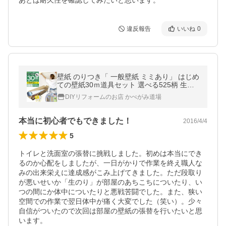
あとは耐久性を確認してみたいと思います。
違反報告
いいね
0
壁紙 のりつき「 一般壁紙 ミミあり」 はじめ
ての壁紙30ｍ道具セット 選べる525柄 生の
り付き壁紙 30ｍ+施工道具8点セット+マニュ
DIYリフォームのお店 かべがみ道場
アル のり付き壁紙 貼替え
本当に初心者でもできました！
2016/4/4
5
トイレと洗面室の張替に挑戦しました。初めは本当にでき
るのか心配をしましたが、一日がかりで作業を終え職人な
みの出来栄えに達成感がこみ上げてきました。ただ段取り
が悪いせいか「生のり」が部屋のあちこちについたり、い
つの間にか体中についたりと悪戦苦闘でした。また、狭い
空間での作業で翌日体中が痛く大変でした（笑い）。少々
自信がついたので次回は部屋の壁紙の張替を行いたいと思
います。