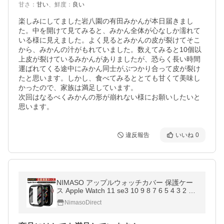
甘さ
：
甘い
、
鮮度
：
良い
楽しみにしてました岩八園の有田みかんが本日届きまし
た。中を開けて見てみると、みかん全体が心なしか濡れて
いる様に見えました。よく見るとみかんの皮が裂けてそこ
から、みかんの汁がもれていました。数えてみると10個以
上皮が裂けているみかんがありましたが、恐らく長い時間
運ばれてくる途中にみかん同士がぶつかり合って皮が裂け
たと思います。しかし、食べてみるととても甘くて美味し
かったので、家族は満足しています。

次回はなるべくみかんの形が崩れない様にお願いしたいと
思います。
違反報告
いいね
0
NIMASO アップルウォッチカバー 保護ケー
ス Apple Watch 11 se3 10 9 8 7 6 5 4 3 2 1
高級 49mm 46mm 45mm 41mm 44mm 42m
NimasoDirect
m 40mm 38mm強化ガラス 一体感