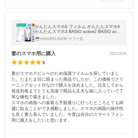
かんたんスマホ5 フィルム かんたんスマホ4
かんたんスマホ3 BASIO active2 BASIO activ
e フィルム 保護フィルム ガラスフィルム 強
HANARO-SHOP ヤフー店
化ガラス
妻のスマホ用に購入
2021/2/16
5
妻がスマホデビューのため保護フイルムを探していまし
た。たまたま目に留まった商品でしたが、この価格でクリ
ーニングセット付なので購入を決めました。注文してから
発送到着までとても迅速で商品も丈夫な箱に入っていて丁
寧な梱包で届きました。

スマホの画面への装着も手順通りに行ったところとても綺
麗に貼ることができ感動しました。スマホの画面の操作性
も良く妻も喜んでいました。今度は自分のスマートフォン
用に購入をしたいと思います。