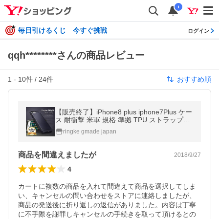
i
毎日引けるくじ 今すぐ挑戦
ログイン
qqh********さんの商品レビュー
1
-
10
件 /
24
件
おすすめ順
【販売終了】iPhone8 plus iphone7Plus ケー
ス 耐衝撃 米軍 規格 準拠 TPU ストラップホ
ール ハイブリット おしゃれ 軽量 スリム ス
ringke gmade japan
マホケース カバー ONYX
商品を間違えましたが
2018/9/27
4
カートに複数の商品を入れて間違えて商品を選択してしま
い、キャンセルの問い合わせをストアに連絡しましたが、
商品の発送後に折り返しの返信がありました。内容は丁寧
に不手際を謝罪しキャンセルの手続きを取って頂けるとの