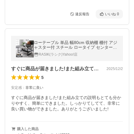
違反報告
いいね
0
ローテーブル 単品 幅80cm 収納棚 棚付 アジ
ャスター付 スチール ロータイプ センターテ
ーブル リビングテーブル Rectico レクティ
RASIK(ラシク)Yahoo!店
コ 送料無料
すぐに商品が届きました!また組み立ての…
2025/12/2
5
安定感
：
非常に良い
すぐに商品が届きました!また組み立ての説明もとても分か
りやすく、簡単にできました。しっかりてしてて、非常に
良い買い物ができました。ありがとうございました!
購入した商品