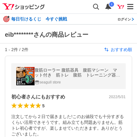
i
毎日引けるくじ 今すぐ挑戦
ログイン
eib********さんの商品レビュー
1
-
2
件 /
2
件
おすすめ順
腹筋ローラー 腹筋器具 腹筋マシーン マ
ット付き 筋トレ 腹筋 トレーニング器
具 フィットネス 体感トレーニング
seagull store
初心者さんにもおすすめ
2022/5/31
5
注文してから２日で届きました!このお値段でも十分すぎる
くらい活用できそうです。組み立ても問題ありません。筋
トレ初心者ですが、楽しませていただきます。ありがとう
ございました。