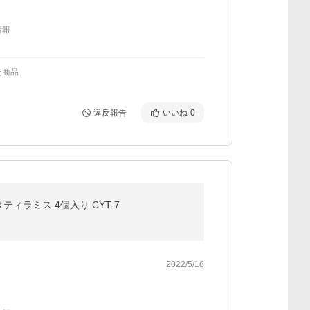
情報
た商品
違反報告
いいね
0
ティラミス 4個入り CYT-7
2022/5/18