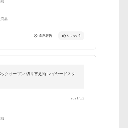
情報
た商品
違反報告
いいね
6
 バックオープン 切り替え袖 レイヤードスタ
2021/5/2
情報