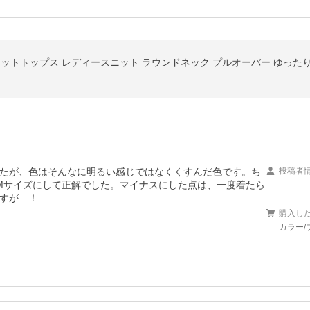
ス ニットトップス レディースニット ラウンドネック プルオーバー ゆった
たが、色はそんなに明るい感じではなくくすんだ色です。ち
投稿者
Mサイズにして正解でした。マイナスにした点は、一度着たら
-
すが…！
購入し
カラー/