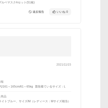
ブルベマスクAセット(51枚)
違反報告
いいね
0
2021/11/15
情報
代/161～165cm/61～65kg
普段着ているサイズ：L
た商品
/ライトブルー、サイズ/M（レディース：Mサイズ相当）