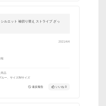
りシルエット 袖切り替え ストライプ ざっ
2021/4/4
情報
た商品
ブルー、サイズ/Mサイズ
違反報告
いいね
0