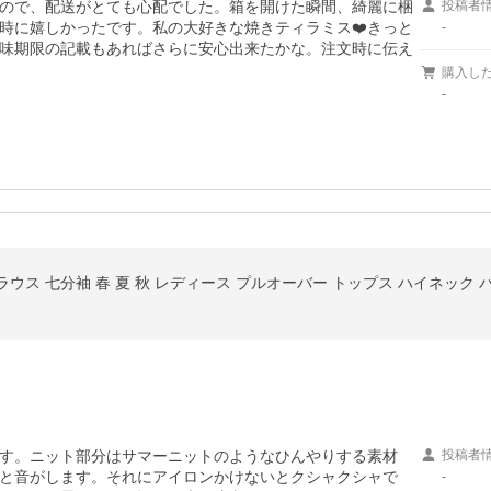
ので、配送がとても心配でした。箱を開けた瞬間、綺麗に梱
投稿者
時に嬉しかったです。私の大好きな焼きティラミス❤️きっと
-
味期限の記載もあればさらに安心出来たかな。注文時に伝え
購入し
-
ウス 七分袖 春 夏 秋 レディース プルオーバー トップス ハイネック
す。ニット部分はサマーニットのようなひんやりする素材
投稿者
と音がします。それにアイロンかけないとクシャクシャで
-