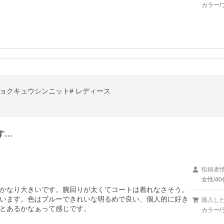
カラー/
ショクキュウシンニット# レディース
す…
投稿者
女性/40
かなり大きいです。腕回りが太くてコートは着れなさそう。
います。色はブルーできれいな明るめで良い、個人的に好き
購入し
とあるかなぁって感じです。
カラー