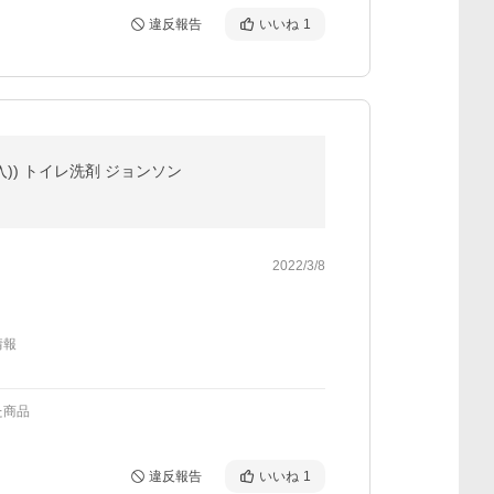
違反報告
いいね
1
)) トイレ洗剤 ジョンソン
2022/3/8
情報
た商品
違反報告
いいね
1