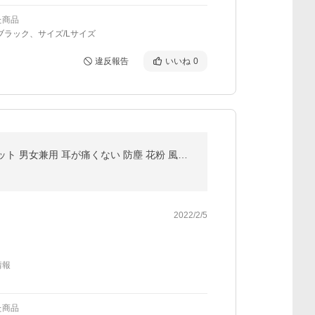
た商品
ブラック、サイズ/Lサイズ
違反報告
いいね
0
マスク 不織布 立体 50枚 不織布マスク 20枚 使い捨て 血色 カラー プリーツ 3D ビューティー 小顔 99%カット 男女兼用 耳が痛くない 防塵 花粉 風邪 防災
2022/2/5
情報
た商品