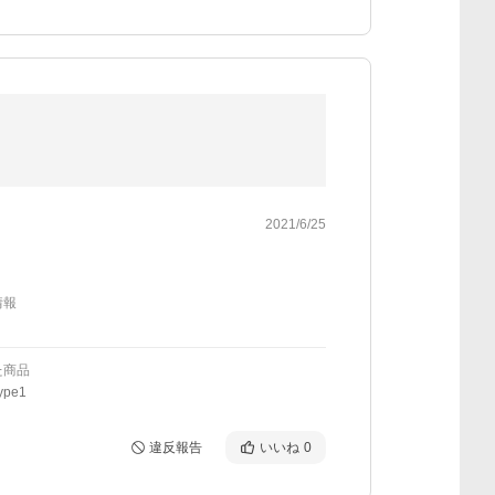
2021/6/25
情報
た商品
ype1
違反報告
いいね
0