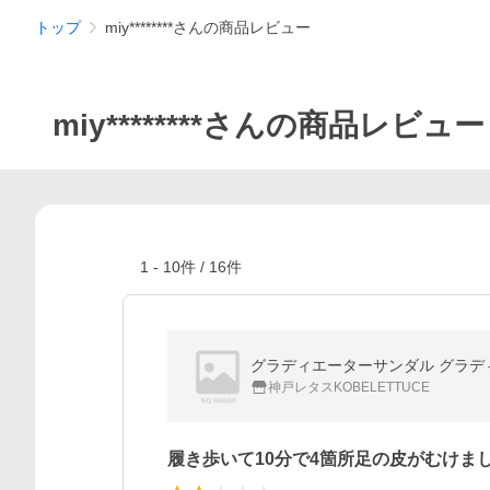
トップ
miy********さんの商品レビュー
miy********さんの商品レビュー
1
-
10
件 /
16
件
グラディエーターサンダル グラディエー
神戸レタスKOBELETTUCE
履き歩いて10分で4箇所足の皮がむけま