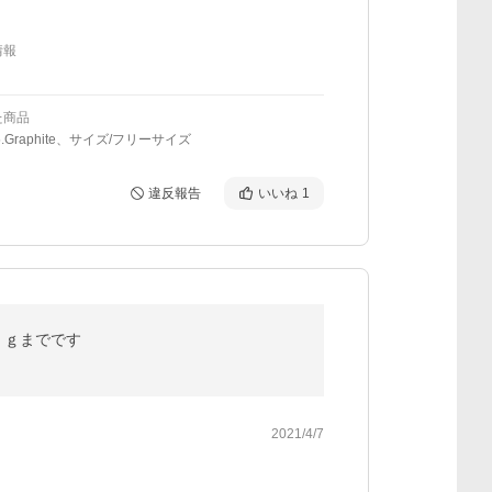
情報
た商品
.Graphite、サイズ/フリーサイズ
違反報告
いいね
1
0ｋｇまでです
2021/4/7