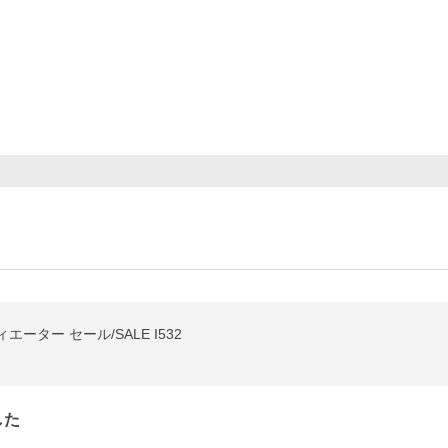
ター セール/SALE I532
した