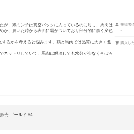
たが、鶏ミンチは真空パックに入っているのに対し、馬肉は
投稿者
めか、届いた時から表面に霜がついており部分的に黒く変色
-
文するかを考えると悩みます。鶏と馬肉では品質に大きく差
購入し
-
でネットリしていて、馬肉は解凍しても水分が少なくそぼろ
）販売 ゴールド #4