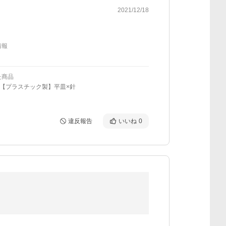
2021/12/18
情報
た商品
6.【プラスチック製】平皿×針
違反報告
いいね
0