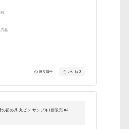
情報
た商品
違反報告
いいね
2
の留め具 丸ピン サンプル1個販売 #4