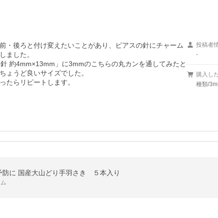
前・後ろと付け変えたいことがあり、ピアスの針にチャーム
投稿者
しました。

-
 約4mm×13mm」に3mmのこちらの丸カンを通してみたと
ちょうど良いサイズでした。

購入し
ったらリピートします。
種類/3
予防に 国産大山どり手羽さき ５本入り
カム