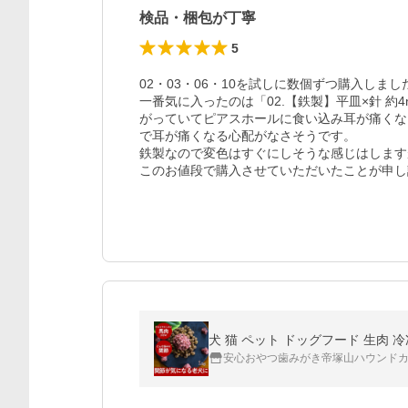
検品・梱包が丁寧
5
02・03・06・10を試しに数個ずつ購入しま
一番気に入ったのは「02.【鉄製】平皿×針 約
がっていてピアスホールに食い込み耳が痛くな
で耳が痛くなる心配がなさそうです。

鉄製なので変色はすぐにしそうな感じはします
このお値段で購入させていただいたことが申し
犬 猫 ペット ドッグフード 生肉 冷
安心おやつ歯みがき帝塚山ハウンド