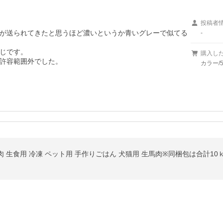
投稿者
が送られてきたと思うほど濃いというか青いグレーで似てる
-
じです。

購入し
許容範囲外でした。
カラー/5
P 生肉 生食用 冷凍 ペット用 手作りごはん 犬猫用 生馬肉※同梱包は合計1