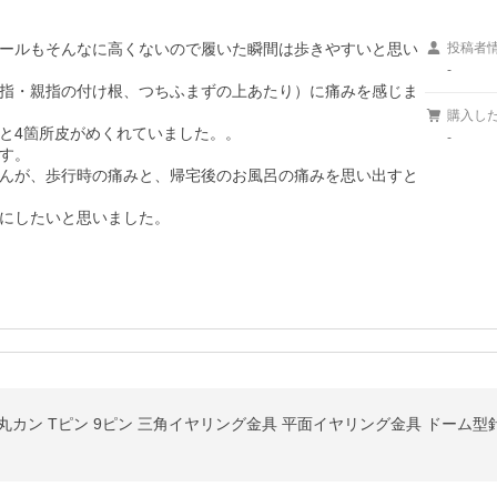
ールもそんなに高くないので履いた瞬間は歩きやすいと思い
投稿者
-
指・親指の付け根、つちふまずの上あたり）に痛みを感じま
購入し
と4箇所皮がめくれていました。。

-
す。

んが、歩行時の痛みと、帰宅後のお風呂の痛みを思い出すと
にしたいと思いました。
丸カン Tピン 9ピン 三角イヤリング金具 平面イヤリング金具 ドーム型針