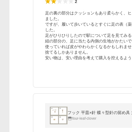
2
足の裏の部分はクッションもあり柔らかく、ヒ
ました。

ですが、履いて歩いているとすぐに足の表（薬
した。

足がひりひりしたので駅について足を見てみる
紐の部分の、足に当たる内側の生地がかたいで
使っていれば皮がやわらかくなるかもしれませ
捨てるしかありません。

安い物は、安い理由を考えて購入を控えるよう
フック 平皿×針 蝶々型針の留め具 
four-leaf-clover