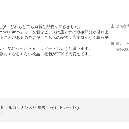
したが、どれもとても綺麗な品物が届きました。

投稿者
4mm×13mm」で、安価なピアスは皿と針の溶接部分が盛り上
-
ることがあるのですが、こちらの品物は溶接跡がなく真っ平
購入し
が、気になったらまたリピートしようと思います。

種類/0
訳なくなるくらい検品・梱包が丁寧で大満足です。
凍 グルコサミン入り 馬肉 小分けトレー 1kg
カム