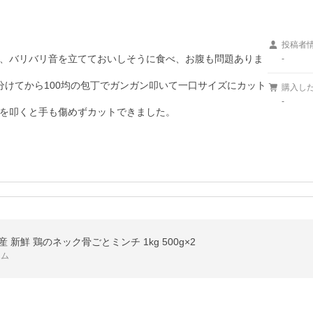
投稿者
、バリバリ音を立てておいしそうに食べ、お腹も問題ありま
-
分けてから100均の包丁でガンガン叩いて一口サイズにカット
購入し
-
を叩くと手も傷めずカットできました。
 新鮮 鶏のネック骨ごとミンチ 1kg 500g×2
カム