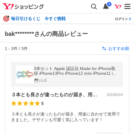
i
毎日引けるくじ 今すぐ挑戦
ログイン
bak********さんの商品レビュー
1
-
3
件 /
3
件
おすすめ順
3本セット Apple 認証品 Made for iPhone取
得 iPhone13Pro iPhone12 mini iPhone11 iPh
one SE 8 7 plus iPad ライトニング 充電 ケ
LiLiE
ーブル
３本とも長さが違ったものが届き、用途に…
2018/5/24
5
３本とも長さが違ったものが届き、用途に合わせて使用で
きました。デザインも可愛く気に入っています！