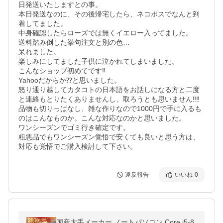
日発送いたしますとの事。

本日発送なのに、その後帰宅したら、ネコポスでなんと到
着してました。

中身確認したらローズでは無くイエロー入ってました。

送料踏み倒した挙句注文と別の色…

呆れました。

楽しみにしてました子供に泣かれてしまいました。

こんなショップ初めてです‼︎

Yahooだからか⁇と思いました。

怒り通り越してカタコトの日本語をお話しになる方と二度
と連絡もとりたくありませんし、取ろうとも思いません‼︎‼︎

品物も切りっぱなし、雑な作りなので1000円で手に入るも
のはこんなものか。こんな対応なのかと思いました。

ワンシーズンでゴミ行き確定です。

粗悪品でもワンシーズン覚悟で安くても良いと思う方は、
対応も覚悟でご購入検討して下さい。
違反報告
いいね
0
国産大手メーカー ノートパソコン Core i5-8