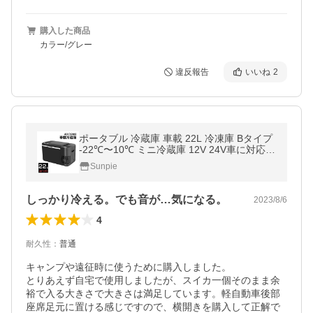
購入した商品
カラー/グレー
違反報告
いいね
2
ポータブル 冷蔵庫 車載 22L 冷凍庫 Bタイプ
-22℃〜10℃ ミニ冷蔵庫 12V 24V車に対応 A
C DC電源対応
Sunpie
しっかり冷える。でも音が…気になる。
2023/8/6
4
耐久性
：
普通
キャンプや遠征時に使うために購入しました。

とりあえず自宅で使用しましたが、スイカ一個そのまま余
裕で入る大きさで大きさは満足しています。軽自動車後部
座席足元に置ける感じですので、横開きを購入して正解で