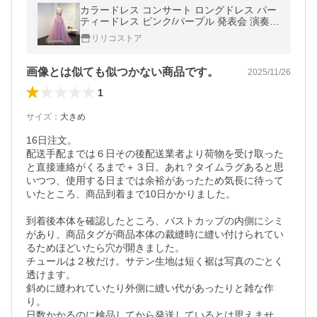
カラードレス コンサート ロングドレス パー
ティードレス ピンク/パープル 発表会 演奏会
ステージ コンクール イブニングドレス 袖な
リリコストア
し 花
画像とは似ても似つかない商品です。
2025/11/26
1
サイズ
：
大きめ
16日注文。

配送手配までは６日その後配送業者より荷物を受け取った
と直接連絡がくるまで＋３日。あれ？タイムラグあると思
いつつ、使用する日までは余裕があったため気長に待って
いたところ、商品到着まで10日かかりました。

到着後本体を確認したところ、バストカップの内側にシミ
があり、商品タグが商品本体の裁縫時に縫い付けられてい
るためほどいたら穴が開きました。

チュールは２枚だけ。サテン生地は短く裾は写真のごとく
透けます。

斜めに縫われていたり外側に縫い代があったりと雑な作
り。

日数かかるのに検品してから発送しているとは思えませ