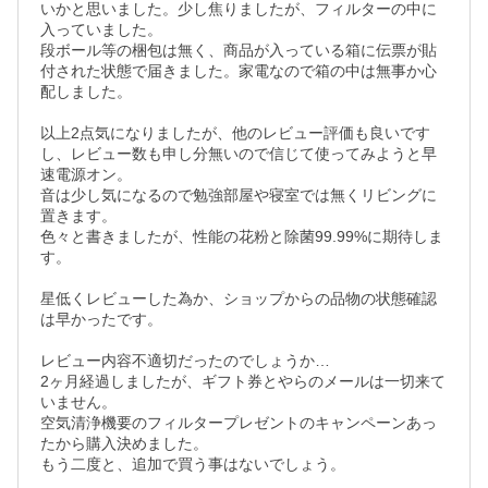
いかと思いました。少し焦りましたが、フィルターの中に
入っていました。

段ボール等の梱包は無く、商品が入っている箱に伝票が貼
付された状態で届きました。家電なので箱の中は無事か心
配しました。

以上2点気になりましたが、他のレビュー評価も良いです
し、レビュー数も申し分無いので信じて使ってみようと早
速電源オン。

音は少し気になるので勉強部屋や寝室では無くリビングに
置きます。

色々と書きましたが、性能の花粉と除菌99.99%に期待しま
す。

星低くレビューした為か、ショップからの品物の状態確認
は早かったです。

レビュー内容不適切だったのでしょうか…

2ヶ月経過しましたが、ギフト券とやらのメールは一切来て
いません。

空気清浄機要のフィルタープレゼントのキャンペーンあっ
たから購入決めました。

もう二度と、追加で買う事はないでしょう。