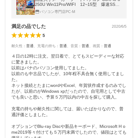
250U Win11Pro/WIFI 12~15型 爆速SSD5
12/メモリ32GB MSoffice2024/富士通 東芝
パソコン専門店PC-M
NEC 中古 ノートPC 新生活
満足の品でした
2020/6/5
5
耐久性
：
普通
、
充電の持ち
：
普通
、
音質
：
普通
、
画質
：
普通
４日の12時に注文。翌日着で、とてもスピーディーな対応
に驚きました。

以前はパナのパソコン使用してました。

以前のも中古品でしたが、10年程不具合無く使用してまし
た。

ネット接続とたまにwordやExcel、年賀状作成するのみでし
たが、以前のがWindows xpだったので、自宅用として中古
でも良いと思い、予算５万円以内の中古を探して購入。

充電の持ちや耐久性に関しては、届いたばかりなので、普
通評価としました。

オプションでBlu-ray Discや新品キーボード、Microsoft H o
me2019等々付けても５万円未満でしたので、値段はとても