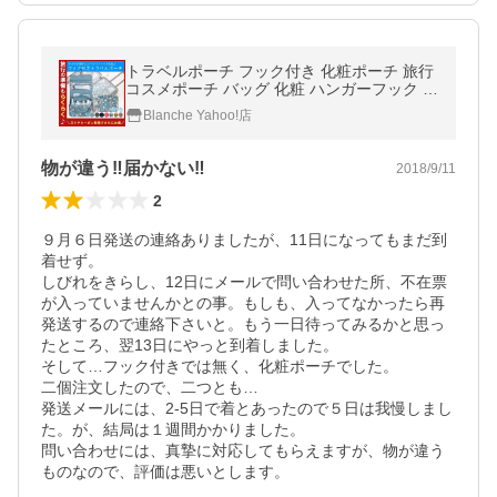
トラベルポーチ フック付き 化粧ポーチ 旅行
コスメポーチ バッグ 化粧 ハンガーフック 小
物 収納 バッグインバッグ 防水 大容量 旅行
Blanche Yahoo!店
用品 ポイント消化
物が違う‼︎届かない‼︎
2018/9/11
2
９月６日発送の連絡ありましたが、11日になってもまだ到
着せず。

しびれをきらし、12日にメールで問い合わせた所、不在票
が入っていませんかとの事。もしも、入ってなかったら再
発送するので連絡下さいと。もう一日待ってみるかと思っ
たところ、翌13日にやっと到着しました。

そして…フック付きでは無く、化粧ポーチでした。

二個注文したので、二つとも…

発送メールには、2-5日で着とあったので５日は我慢しまし
た。が、結局は１週間かかりました。

問い合わせには、真摯に対応してもらえますが、物が違う
ものなので、評価は悪いとします。