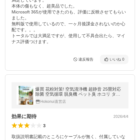
満足しています。

本体の傷もなく、超美品でした。

Microsoft 365が使用できたのも、評価に反映させてもらい
ました。

無料版で使用しているので、一ヶ月後課金されないのか心
配です。。。

トータルでは大満足ですが、使用して不具合出たら、マイ
ナス評価つけます。
違反報告
いいね
0
爆買 花粉対策! 空気清浄機 超静音 25畳対応
除菌 空気循環 脱臭機 ペット臭 ホコリ タイ
マー PM2.5 マイナスイオン浄化 活性炭 ペッ
Hokonui直営店
ト毛 強力浄化
効果に期待
2026/4/4
3
取扱説明書記載のところにケーブルが無く、付属していな