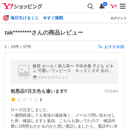
i
毎日引けるくじ 今すぐ挑戦
ログイン
tak********さんの商品レビュー
1
-
10
件 /
37
件
おすすめ順
爆買 セール！新入荷〜 子供水着 子ども ビキ
ニ 可愛い ワンピース キッズミズギ 女の子
女児 こども プール 帽子付き 海の日 海
ブロードアベニュー
水浴 温泉 baby
粗悪品‼︎注文色も違います‼︎
2016/8/4
1
ローズ注文しました。

一週間経過しても発送の連絡無く、メールで問い合わせし
た所、確認しますと返信。こちらも急いでたので、確認作
業に1時間もかかるのかと思い電話しましたら、電話中に本