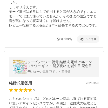
した。

しっかり冷えます。

モード選択は通常にして使用すると音が大きめです。エコ
モードではまだ使っていませんが、そのままの設定ですと
音が気になって寝室近くには置けません、、

レビュー投稿すると保証が2年へ延長できるので安心です。
違反報告
いいね
0
ソープフラワー 祝電 結婚式 電報 バルーン
フラワー ギフト 開店祝い お誕生日 記念日
造花
バルーン電報 花ギフト 花模様
結婚式贈答用
2021/3/26
5
こちらのショップは、どのバルーン商品も喜ばれる事間違
い無いデザインセンスですが、今回は、結婚式の祝電とし
て送るためにこちらのブルーを購入しました。Instagramを