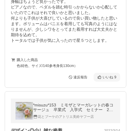
身幅はちょうど良かったです。

ピアノなので、ペダルを踏む時引っかからないか心配して
いたのでこれはそれで良いかと思いました。

何よりも子供が大喜びしているので良い買い物したと思い
ます。ボリュームはパニエを着用しても写真のようにはな
りませんが、少しシワをとってまた着用すれば大丈夫かと
期待を込めて。

トータルでは子供が気に入ったので星５つとします。
購入した商品
色/紺色、サイズ/140参考身長130cm）
違反報告
いいね
9
*misuzu*153 ミモザとマーガレットの春コ
サージュ 卒業式 入学式 セミナー 2次
会 パーティ
花とブーケのアトリエ美鈴ヤフー店
デザイン◎少し雑な接着。。。
2022/3/14