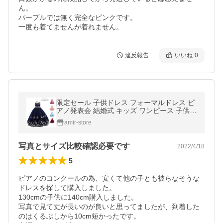
ん。

パープルでは無く完全なピンクです。

一度も着てませんが着れません。
違反報告
いいね
0
限定セール 子供ドレス フォーマルドレス ピ
アノ発表会 結婚式 キッズ ワンピース 子供服
女の子フラワーガール 花柄 演出服
amir-store
写真とサイズ比較確認必要です
2022/4/18
5
ピアノのコンクールの為、安くて他の子とも被らなそうな
ドレスを探して購入しました。

130cmの子供に140cm購入しました。

写真で見て丈が長いのが良いと思ってましたが、到着した
のはくるぶしから10cm短かったです。
