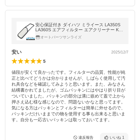
安心保証付き ダイハツ ミライース LA350S
LA360S エアフィルター エアクリーナー KF
VE 17801-B2050 17801-B2090 互換品
オートパーツサンライズ
安い
2025/12/7
5
値段が安くて良かったです。フィルターの品質、性能が純
正と比べてどうかは分かりませんが、しばらく使用して汚
れ具合などを確認してみようと思います。また、みなさん
結構書かれてましたが、ゴムパッキンにはやはり折り目が
ついていました。パッキンの部分は溝に嵌めて蓋で上から
押さえ込む様な感じなので、問題ないかなと思ってます。
気になる方はパッキンとフィルターは簡単に外せるので、
パッキンだけいままでの物を使用する事も出来ると思いま
す。自分も一応古いパッキンは取っておいてます。
違反報告
いいね
1