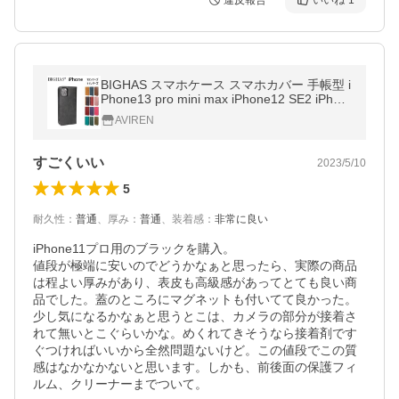
違反報告
いいね
1
BIGHAS スマホケース スマホカバー 手帳型 i
Phone13 pro mini max iPhone12 SE2 iPhon
e11 pro XR X XS
AVIREN
すごくいい
2023/5/10
5
耐久性
：
普通
、
厚み
：
普通
、
装着感
：
非常に良い
iPhone11プロ用のブラックを購入。

値段が極端に安いのでどうかなぁと思ったら、実際の商品
は程よい厚みがあり、表皮も高級感があってとても良い商
品でした。蓋のところにマグネットも付いてて良かった。
少し気になるかなぁと思うとこは、カメラの部分が接着さ
れて無いとこぐらいかな。めくれてきそうなら接着剤です
ぐつければいいから全然問題ないけど。この値段でこの質
感はなかなかないと思います。しかも、前後面の保護フィ
ルム、クリーナーまでついて。