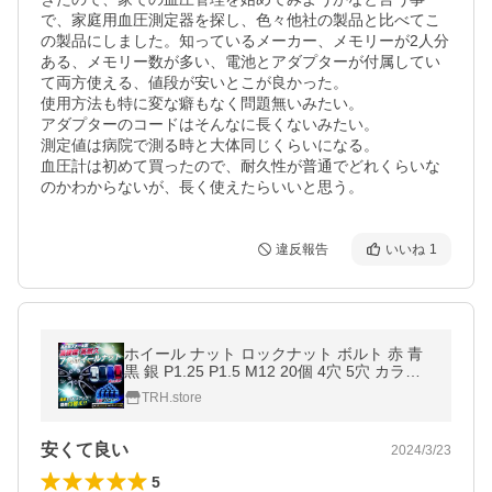
で、家庭用血圧測定器を探し、色々他社の製品と比べてこ
の製品にしました。知っているメーカー、メモリーが2人分
ある、メモリー数が多い、電池とアダプターが付属してい
て両方使える、値段が安いとこが良かった。

使用方法も特に変な癖もなく問題無いみたい。

アダプターのコードはそんなに長くないみたい。

測定値は病院で測る時と大体同じくらいになる。

血圧計は初めて買ったので、耐久性が普通でどれくらいな
のかわからないが、長く使えたらいいと思う。
違反報告
いいね
1
ホイール ナット ロックナット ボルト 赤 青
黒 銀 P1.25 P1.5 M12 20個 4穴 5穴 カラー
ナット 盗難防止 ヘプタゴン
TRH.store
安くて良い
2024/3/23
5