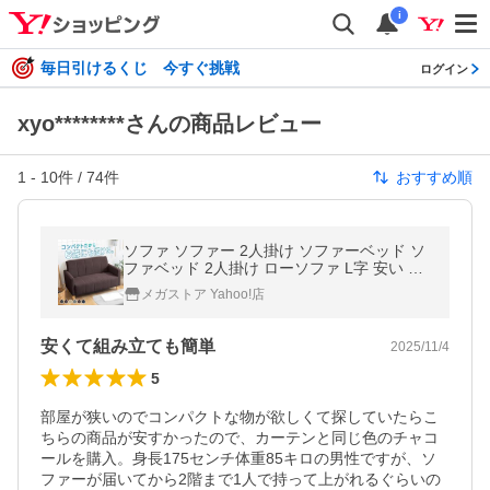
i
毎日引けるくじ 今すぐ挑戦
ログイン
xyo********さんの商品レビュー
1
-
10
件 /
74
件
おすすめ順
ソファ ソファー 2人掛け ソファーベッド ソ
ファベッド 2人掛け ローソファ L字 安い 二
人掛け リビング 安い シンプル 省スペース
メガストア Yahoo!店
安くて組み立ても簡単
2025/11/4
5
部屋が狭いのでコンパクトな物が欲しくて探していたらこ
ちらの商品が安すかったので、カーテンと同じ色のチャコ
ールを購入。身長175センチ体重85キロの男性ですが、ソ
ファーが届いてから2階まで1人で持って上がれるぐらいの