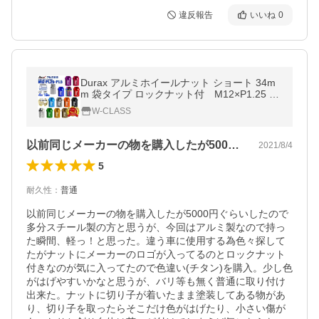
違反報告
いいね
0
Durax アルミホイールナット ショート 34m
m 袋タイプ ロックナット付 M12×P1.25 M
12×P1.5 紫 ネイビー 青 チタン 緑 金 橙 赤
W-CLASS
桃 茶 銀 黒 20個セット
以前同じメーカーの物を購入したが500…
2021/8/4
5
耐久性
：
普通
以前同じメーカーの物を購入したが5000円ぐらいしたので
多分スチール製の方と思うが、今回はアルミ製なので持っ
た瞬間、軽っ！と思った。違う車に使用する為色々探して
たがナットにメーカーのロゴが入ってるのとロックナット
付きなのが気に入ってたので色違い(チタン)を購入。少し色
がはげやすいかなと思うが、バリ等も無く普通に取り付け
出来た。ナットに切り子が着いたまま塗装してある物があ
り、切り子を取ったらそこだけ色がはげたり、小さい傷が