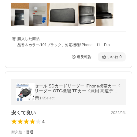
購入した商品
品番＆カラー/101ブラック、対応機種/iPhone 11 Pro
違反報告
いいね
0
セール SDカードリーダー iPhone携帯カード
リーダー OTG機能 TFカード兼用 高速デー
タ転送 Android iPhone PC対応 メモリーカー
1KSelect
ドリーダー 容量不足 (4 in 1)
安くて良い
2022/9/4
4
耐久性
：
普通