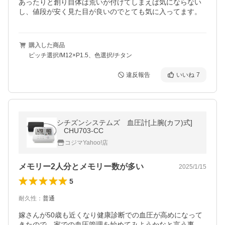
あったりと創り自体は荒いが付けてしまえば気にならない
し、値段が安く見た目が良いのでとても気に入ってます。
購入した商品
ピッチ選択/M12×P1.5、色選択/チタン
違反報告
いいね
7
シチズンシステムズ 血圧計[上腕(カフ)式]
CHU703-CC
コジマYahoo!店
メモリー2人分とメモリー数が多い
2025/1/15
5
耐久性
：
普通
嫁さんが50歳も近くなり健康診断での血圧が高めになって
きたので、家での血圧管理を始めてみようかなと言う事