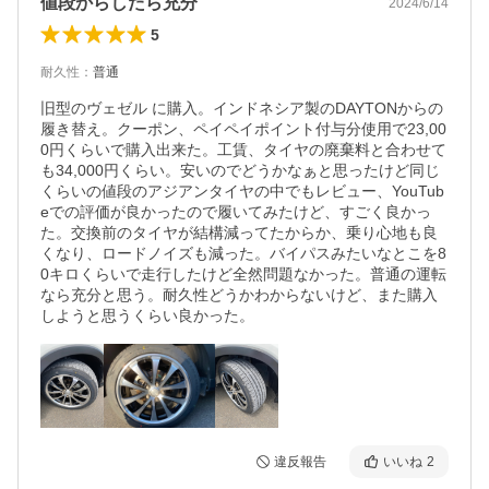
値段からしたら充分
2024/6/14
5
耐久性
：
普通
旧型のヴェゼル に購入。インドネシア製のDAYTONからの
履き替え。クーポン、ペイペイポイント付与分使用で23,00
0円くらいで購入出来た。工賃、タイヤの廃棄料と合わせて
も34,000円くらい。安いのでどうかなぁと思ったけど同じ
くらいの値段のアジアンタイヤの中でもレビュー、YouTub
eでの評価が良かったので履いてみたけど、すごく良かっ
た。交換前のタイヤが結構減ってたからか、乗り心地も良
くなり、ロードノイズも減った。バイパスみたいなとこを8
0キロくらいで走行したけど全然問題なかった。普通の運転
なら充分と思う。耐久性どうかわからないけど、また購入
しようと思うくらい良かった。
違反報告
いいね
2