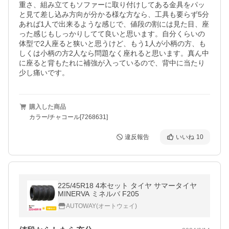
重さ、組み立てもソファーに取り付けしてある金具をパッ
と見て差し込み方向が分かる様な方なら、工具も要らず5分
あれば1人で出来るような感じで、値段の割には見た目、座
った感じもしっかりしてて良いと思います。自分くらいの
体型で2人座ると狭いと思うけど、もう1人が小柄の方、も
しくは小柄の方2人なら問題なく座れると思います。真ん中
に座ると背もたれに補強が入っているので、背中に当たり
少し痛いです。
購入した商品
カラー/チャコール[7268631]
違反報告
いいね
10
225/45R18 4本セット タイヤ サマータイヤ
MINERVA ミネルバ F205
AUTOWAY(オートウェイ)