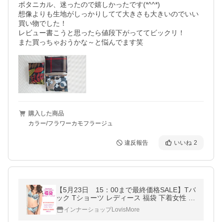
ボタニカル、迷ったので嬉しかったです(*^^*)

想像よりも生地がしっかりしてて大きさも大きいのでいい
買い物でした！

レビュー書こうと思ったら値段下がっててビックリ！

また買っちゃおうかな～と悩んでます笑
購入した商品
カラー/フラワーカモフラージュ
違反報告
いいね
2
【5月23日 15：00まで最終価格SALE】Tバ
ック Tショーツ レディース 福袋 下着女性 メ
ール便送料無料 Tバックセット まとめ買い
インナーショップLovisMore
デザインTバック5枚入り