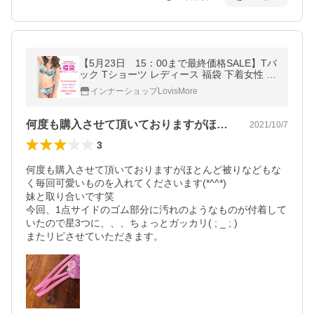
【5月23日 15：00まで最終価格SALE】Tバ
ック Tショーツ レディース 福袋 下着女性 メ
ール便送料無料 Tバックセット まとめ買い
インナーショップLovisMore
デザインTバック5枚入り
何度も購入させて頂いておりますがほとん…
2021/10/7
3
何度も購入させて頂いておりますがほとんど被りなどもな
く毎回可愛いものを入れてくださいます(*^^*)

妹と取り合いです笑

今回、1点サイドのゴム部分に汚れのようなものが付着して
いたので星3つに、、、ちょっとガッカリ( ; _ ; )

またリピさせていただきます。