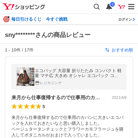
i
毎日引けるくじ 今すぐ挑戦
ログイン
sny********さんの商品レビュー
1
-
10
件 /
17
件
おすすめ順
エコバッグ 大容量 折りたたみ コンパクト 軽
量 マチ広 大きめ オシャレ エコバック コン
ビニサイズ 旅行
レジカジンナ
来月から仕事復帰するので仕事用のカバン…
2021/4/9
5
来月から仕事復帰するので仕事用のカバンに大きいエコバ
ックを入れておきたいなと思い購入しました。

ベージュタータンチェックとフラワーカモフラージュを購
入してボタニカルがおまけで入っていました。
