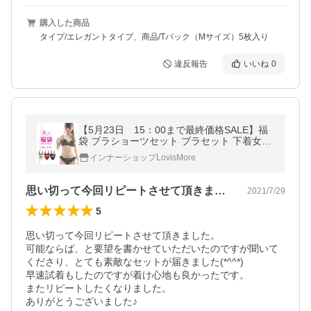
購入した商品
タイプ/エレガントタイプ、商品/Tバック（Mサイズ）5枚入り
違反報告
いいね
0
【5月23日 15：00まで最終価格SALE】福
袋 ブラショーツセット ブラセット 下着女性
レディース 上下セット ブラジャー ショーツ
インナーショップLovisMore
総額8500〜13000円相当の福袋
思い切って今回リピートさせて頂きました…
2021/7/29
5
思い切って今回リピートさせて頂きました。

可能ならば、と要望を書かせていただいたのですが聞いて
くださり、とても素敵なセットが届きました(*^^*)

早速試着もしたのですが着け心地も良かったです。

またリピートしたくなりました。

ありがとうございました♪