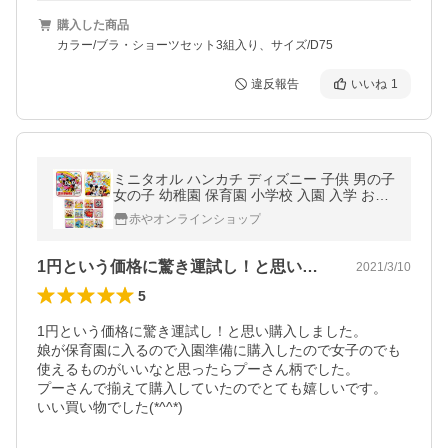
購入した商品
カラー/ブラ・ショーツセット3組入り、サイズ/D75
違反報告
いいね
1
ミニタオル ハンカチ ディズニー 子供 男の子
女の子 幼稚園 保育園 小学校 入園 入学 おし
ゃれ Disny タオル 可愛い 遠足 運動会 ミッ
赤やオンラインショップ
キー ミニー キッズ
1円という価格に驚き運試し！と思い購入…
2021/3/10
5
1円という価格に驚き運試し！と思い購入しました。

娘が保育園に入るので入園準備に購入したので女子のでも
使えるものがいいなと思ったらプーさん柄でした。

プーさんで揃えて購入していたのでとても嬉しいです。

いい買い物でした(*^^*)