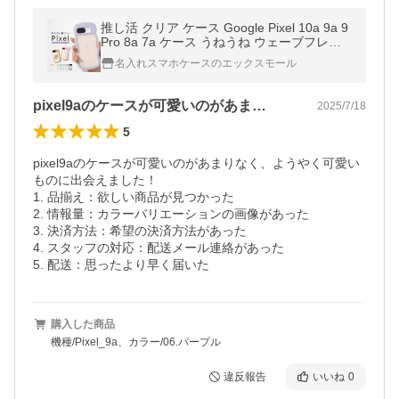
推し活 クリア ケース Google Pixel 10a 9a 9
Pro 8a 7a ケース うねうね ウェーブフレー
ム なみなみ 推しカラー スマホケース 韓国
名入れスマホケースのエックスモール
おしゃれ かわいい 文字入れ
pixel9aのケースが可愛いのがあま…
2025/7/18
5
pixel9aのケースが可愛いのがあまりなく、ようやく可愛い
ものに出会えました！

1. 品揃え：欲しい商品が見つかった

2. 情報量：カラーバリエーションの画像があった

3. 決済方法：希望の決済方法があった

4. スタッフの対応：配送メール連絡があった

5. 配送：思ったより早く届いた
購入した商品
機種/Pixel_9a、カラー/06.パープル
違反報告
いいね
0