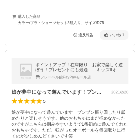
購入した商品
カラー/ブラ・ショーツセット3組入り、サイズ/D75
違反報告
いいね
1
ポイントアップ！在庫限り！お家で楽しく遊
ぼう！プレゼントにも最適！ キッズIIオー
ボールラトルレッド（ピンク）1歳〜
フレーベル館PayPayモール店
娘が夢中になって遊んでいます！ブンブン…
2021/2/20
5
娘が夢中になって遊んでいます！ブンブン振り回したり舐
めたりと楽しそうです。他のおもちゃはまだ掴めなかった
のですがこちらは掴みやすいようで1番初めに遊んでくれた
おもちゃです。ただ、転がったオーボールを毎回取りに行
くのが少しめんどくさいです笑