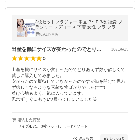
3枚セットブラジャー 単品 B〜F 3枚 福袋 ブ
ラジャー レディース 下着 女性 ブラ ブラの
み ブラ単品 大きいサイズ グラマー まとめ買
CALINMIA
い
出産を機にサイズが変わったのでとりあえ…
2021/6/15
5
出産を機にサイズが変わったのでとりあえず数が欲しくて
試しに購入してみました。

安かったので期待していなかったのですが箱を開けて思わ
ず嬉しくなるような素敵な物ばかりでした(*^^*)

着け心地もよく、気に入っています。

思わずすぐにもう1つ買ってしまいました笑
購入した商品
サイズ/D75、3枚セット(カラー)/アソート
違反報告
いいね
0