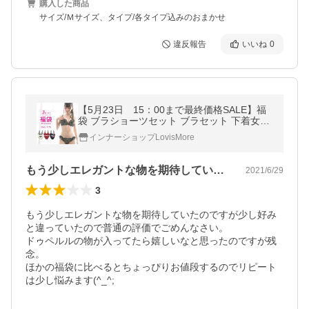
購入した商品
サイズ/Ｍサイズ、タイプ/各タイプ込みのおまかせ
違反報告
いいね
0
【5月23日 15：00まで最終価格SALE】福
袋 ブラショーツセット ブラセット 下着女性
レディース 上下セット ブラジャー ショーツ
インナーショップLovisMore
総額8500〜13000円相当の福袋
もう少しエレガントな物を期待していたの…
2021/6/29
3
もう少しエレガントな物を期待していたのですが少し好み
と違っていたので普通の評価でごめんなさい。

ドゥペルルの物が入ってたら嬉しいなと思ったのですが残
念。 

ほかの福袋に比べるとちょっぴりお値段するのでリピート
は少し悩みます(^_^;